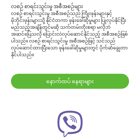
လစဉ် စာရင်းသွင်းမှု အစီအစဉ်များ
လစဉ် စာရင်းသွင်းမှု အစီအစဉ်သည် ကြိုးဖုန်းများနှင့်
မိုဘိုင်းဖုန်းများသို့ နိုင်ငံတကာ ဖုန်းခေါ်ဆိုမှုများ ပြုလုပ်နိုင်ပြီး
မည်သည့်အချိန်တွင်မဆို သက်တမ်းတိုးစရာ မလိုဘဲ
အဆင်ပြေသလို ပြောင်းလဲလုပ်ဆောင်နိုင်သည့် အစီအစဉ်ဖြစ်
ပါသည်။ လစဉ် စာရင်းသွင်းမှု အစီအစဉ်ဖြင့် သင်သည်
လုပ်ဆောင်ထားပြီးသော ဖုန်းခေါ်ဆိုမှုများတွင် ပိုက်ဆံချွေတာ
နိုင်ပါသည်။
နောက်ထပ် နေရာများ