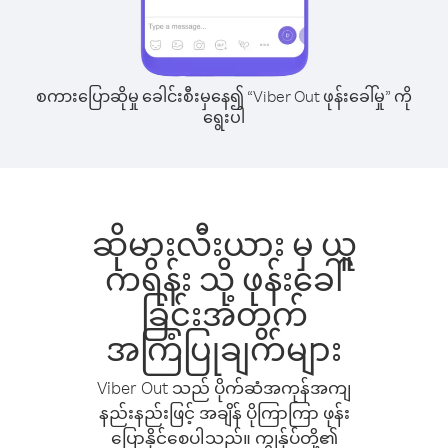
စကားပြောဆိုမှု ခေါင်းစီးမှနေ၍ “Viber Out ဖုန်းခေါ်မှု” ကို
ရွေးပါ
ဆိုမားလီးယား မှ ယူ
ကရိန်း သို့ ဖုန်းခေါ်
ခြင်းအတွက်
အကြံပြုချက်များ
Viber Out သည် ပိုက်ဆံအကုန်အကျ
နည်းနည်းဖြင့် အချိန် ပိုကြာကြာ ဖုန်း
ပြောနိုင်စေပါသည်။ ကျွန်ုပ်တို့၏