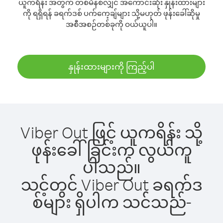
ယူကရိန်း အတွက် တစ်မိနစ်လျှင် အကောင်းဆုံး နှုန်းထားများ
ကို ရရှိရန် ခရက်ဒစ် ပက်ကေ့ချ်များ သို့မဟုတ် ဖုန်းခေါ်ဆိုမှု
အစီအစဉ်တစ်ခုကို ဝယ်ယူပါ။
နှုန်းထားများကို ကြည့်ပါ
Viber Out ဖြင့် ယူကရိန်း သို့
ဖုန်းခေါ်ခြင်းက လွယ်ကူ
ပါသည်။
သင့်တွင် Viber Out ခရက်ဒ
စ်များ ရှိပါက သင်သည်-