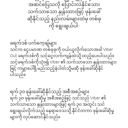
အဆင်ပြေသလို ပြောင်းလဲနိုင်သော၊
သက်သာသော နှုန်းထားဖြင့် ဖုန်းခေါ်
ဆိုနိုင်သည့် နည်းလမ်းများထဲမှ တစ်ခု
ကို ရွေးချယ်ပါ-
ခရက်ဒစ် ပက်ကေ့ချ်များ
သင်က ငွေပမာဏ တစ်ခုခုကို ဝယ်ယူလိုက်သောအခါ Viber
Out ခရက်ဒစ်ကို သင့်ငွေလက်ကျန်ထဲသို့ ထည့်ပေးပါသည်။
သင့်ခရက်ဒစ်ကိုသုံး၍ Viber ၏ သက်သာသော နှုန်းထားများ
ဖြင့် ကမ္ဘာပေါ်ရှိ မည်သည့်နံပါတ်သို့မဆို ဖုန်းခေါ်ဆိုနိုင်
ပါသည်။
ရက် ၃၀ ဖုန်းခေါ်ဆိုနိုင်သည့် အစီအစဉ်များ
ရက် ၃၀ ဖုန်းခေါ်ဆိုမှု အစီအစဉ်ဖြင့် သင်သည် Viber ၏
သက်သာသော နှုန်းထားများဖြင့် ရက် ၃၀ အတွင်း သင်
ရွေးချယ်လိုက်သည့် နေရာဒေသသို့ နိုင်ငံတကာ ဖုန်းခေါ်ဆိုမှု
များကို လုပ်ဆောင်နိုင်သည်။