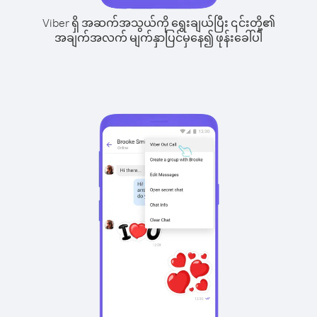
Viber ရှိ အဆက်အသွယ်ကို ရွေးချယ်ပြီး ၎င်းတို့၏
အချက်အလက် မျက်နှာပြင်မှနေ၍ ဖုန်းခေါ်ပါ