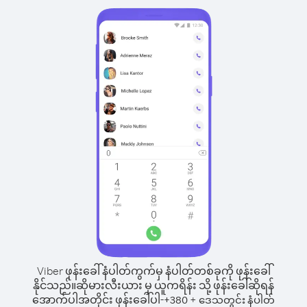
Viber ဖုန်းခေါ်နံပါတ်ကွက်မှ နံပါတ်တစ်ခုကို ဖုန်းခေါ်
နိုင်သည်။
ဆိုမားလီးယား မှ ယူကရိန်း သို့ ဖုန်းခေါ်ဆိုရန်
အောက်ပါအတိုင်း ဖုန်းခေါ်ပါ-
+
+
380
ဒေသတွင်း နံပါတ်