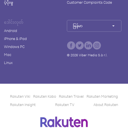
ပံ့ပိုးမှု
Customer Complaints Code
ဒေါင်းလုတ်
မြန်မာ
Android
iPhone & iPad
Windows PC
Mac
©
2026
Viber Media S.à r.l.
Linux
Rakuten Viki
Rakuten Kobo
Rakuten Travel
Rakuten Marketing
Rakuten Insight
Rakuten TV
About Rakuten