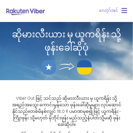
လော့ဂ်အင်
Togg
navig
ဆိုမားလီးယား မှ ယူကရိန်း သို့
ဖုန်းခေါ်ဆိုပုံ
Viber Out ဖြင့် သင်သည် ဆိုမားလီးယား မှ ယူကရိန်း သို့
အရည်အသွေး ကောင်းမွန်သော ဖုန်းခေါ်ဆိုမှုများ လုပ်ဆောင်
နိုင်သည်။
တစ်မိနစ်လျှင် 18.0 ¢ ပမာဏမှစ၍ ဖြင့် ယူကရိန်း -
ကြိုးဖုန်း သို့မဟုတ် မိုဘိုင်းဖုန်း မည်သည့်နံပါတ်သို့မဆို ဖုန်း
ခေါ်ဆိုပါ။