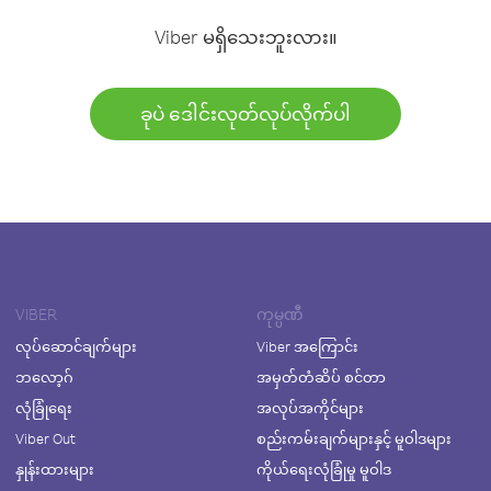
Viber မရှိသေးဘူးလား။
ခုပဲ ဒေါင်းလုတ်လုပ်လိုက်ပါ
VIBER
ကုမ္ပဏီ
လုပ်ဆောင်ချက်များ
Viber အကြောင်း
ဘလော့ဂ်
အမှတ်တံဆိပ် စင်တာ
လုံခြုံရေး
အလုပ်အကိုင်များ
Viber Out
စည်းကမ်းချက်များနှင့် မူဝါဒများ
နှုန်းထားများ
ကိုယ်ရေးလုံခြုံမှု မူဝါဒ