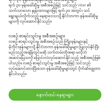
ရက် ၃၀ ဖုန်းခေါ်ဆိုမှု အစီအစဉ်ဖြင့် သင်သည် Viber ၏
သက်သာသော နှုန်းထားများဖြင့် ရက် ၃၀ အတွင်း သင်
ရွေးချယ်လိုက်သည့် နေရာဒေသသို့ နိုင်ငံတကာ ဖုန်းခေါ်ဆိုမှု
များကို လုပ်ဆောင်နိုင်သည်။
လစဉ် စာရင်းသွင်းမှု အစီအစဉ်များ
လစဉ် စာရင်းသွင်းမှု အစီအစဉ်သည် ကြိုးဖုန်းများနှင့်
မိုဘိုင်းဖုန်းများသို့ နိုင်ငံတကာ ဖုန်းခေါ်ဆိုမှုများ ပြုလုပ်နိုင်ပြီး
မည်သည့်အချိန်တွင်မဆို သက်တမ်းတိုးစရာ မလိုဘဲ
အဆင်ပြေသလို ပြောင်းလဲလုပ်ဆောင်နိုင်သည့် အစီအစဉ်ဖြစ်
ပါသည်။ လစဉ် စာရင်းသွင်းမှု အစီအစဉ်ဖြင့် သင်သည်
လုပ်ဆောင်ထားပြီးသော ဖုန်းခေါ်ဆိုမှုများတွင် ပိုက်ဆံချွေတာ
နိုင်ပါသည်။
နောက်ထပ် နေရာများ