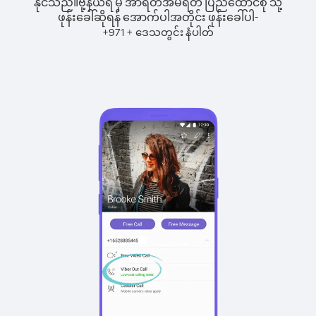
နိုင်သည်။
ဗို့နယ်ရ် မှ အာရတ်အဲမ်ရိတ် ပြည်ထောင်စု သို့
ဖုန်းခေါ်ဆိုရန် အောက်ပါအတိုင်း ဖုန်းခေါ်ပါ-
+
+
971
ဒေသတွင်း နံပါတ်