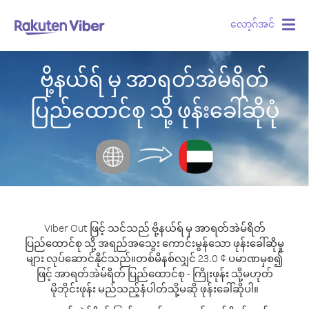
လော့ဂ်အင်
Togg
navig
ဗို့နယ်ရ် မှ အာရတ်အဲမ်ရိတ်
ပြည်ထောင်စု သို့ ဖုန်းခေါ်ဆိုပုံ
Viber Out ဖြင့် သင်သည် ဗို့နယ်ရ် မှ အာရတ်အဲမ်ရိတ်
ပြည်ထောင်စု သို့ အရည်အသွေး ကောင်းမွန်သော ဖုန်းခေါ်ဆိုမှု
များ လုပ်ဆောင်နိုင်သည်။
တစ်မိနစ်လျှင် 23.0 ¢ ပမာဏမှစ၍
ဖြင့် အာရတ်အဲမ်ရိတ် ပြည်ထောင်စု - ကြိုးဖုန်း သို့မဟုတ်
မိုဘိုင်းဖုန်း မည်သည့်နံပါတ်သို့မဆို ဖုန်းခေါ်ဆိုပါ။