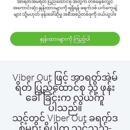
အာရတ်အဲမ်ရိတ် ပြည်ထောင်စု အတွက် တစ်မိနစ်လျှင်
အကောင်းဆုံး နှုန်းထားများကို ရရှိရန် ခရက်ဒစ် ပက်ကေ့ချ်
များ သို့မဟုတ် ဖုန်းခေါ်ဆိုမှု အစီအစဉ်တစ်ခုကို ဝယ်ယူပါ။
နှုန်းထားများကို ကြည့်ပါ
Viber Out ဖြင့် အာရတ်အဲမ်
ရိတ် ပြည်ထောင်စု သို့ ဖုန်း
ခေါ်ခြင်းက လွယ်ကူ
ပါသည်။
သင့်တွင် Viber Out ခရက်ဒ
စ်များ ရှိပါက သင်သည်-