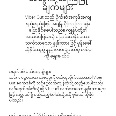
ချက်များ
Viber Out သည် ပိုက်ဆံအကုန်အကျ
နည်းနည်းဖြင့် အချိန် ပိုကြာကြာ ဖုန်း
ပြောနိုင်စေပါသည်။ ကျွန်ုပ်တို့၏
အဆင်ပြေသလို ပြောင်းလဲနိုင်သော၊
သက်သာသော နှုန်းထားဖြင့် ဖုန်းခေါ်
ဆိုနိုင်သည့် နည်းလမ်းများထဲမှ တစ်ခု
ကို ရွေးချယ်ပါ-
ခရက်ဒစ် ပက်ကေ့ချ်များ
သင်က ငွေပမာဏ တစ်ခုခုကို ဝယ်ယူလိုက်သောအခါ Viber
Out ခရက်ဒစ်ကို သင့်ငွေလက်ကျန်ထဲသို့ ထည့်ပေးပါသည်။
သင့်ခရက်ဒစ်ကိုသုံး၍ Viber ၏ သက်သာသော နှုန်းထားများ
ဖြင့် ကမ္ဘာပေါ်ရှိ မည်သည့်နံပါတ်သို့မဆို ဖုန်းခေါ်ဆိုနိုင်
ပါသည်။
ရက် ၃၀ ဖုန်းခေါ်ဆိုနိုင်သည့် အစီအစဉ်များ