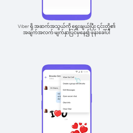
Viber ရှိ အဆက်အသွယ်ကို ရွေးချယ်ပြီး ၎င်းတို့၏
အချက်အလက် မျက်နှာပြင်မှနေ၍ ဖုန်းခေါ်ပါ