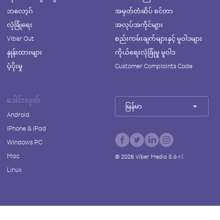
ဘလော့ဂ်
အမှတ်တံဆိပ် စင်တာ
လုံခြုံရေး
အလုပ်အကိုင်များ
Viber Out
စည်းကမ်းချက်များနှင့် မူဝါဒများ
နှုန်းထားများ
ကိုယ်ရေးလုံခြုံမှု မူဝါဒ
ပံ့ပိုးမှု
Customer Complaints Code
ဒေါင်းလုတ်
မြန်မာ
Android
iPhone & iPad
Windows PC
Mac
©
2026
Viber Media S.à r.l.
Linux