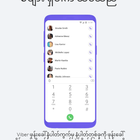
Viber ဖုန်းခေါ်နံပါတ်ကွက်မှ နံပါတ်တစ်ခုကို ဖုန်းခေါ်