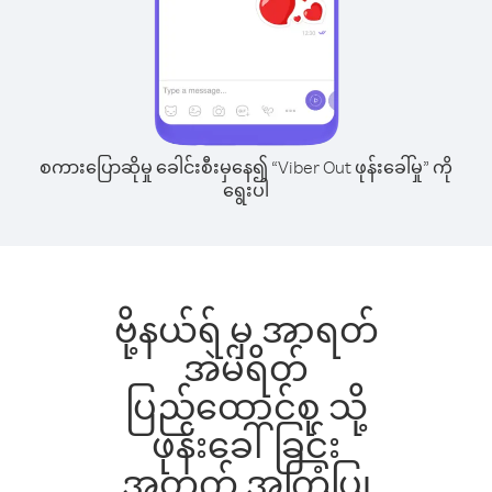
စကားပြောဆိုမှု ခေါင်းစီးမှနေ၍ “Viber Out ဖုန်းခေါ်မှု” ကို
ရွေးပါ
ဗို့နယ်ရ် မှ အာရတ်
အဲမ်ရိတ်
ပြည်ထောင်စု သို့
ဖုန်းခေါ်ခြင်း
အတွက် အကြံပြု