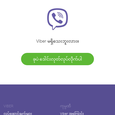
Viber မရှိသေးဘူးလား။
ခုပဲ ဒေါင်းလုတ်လုပ်လိုက်ပါ
VIBER
ကုမ္ပဏီ
လုပ်ဆောင်ချက်များ
Viber အကြောင်း