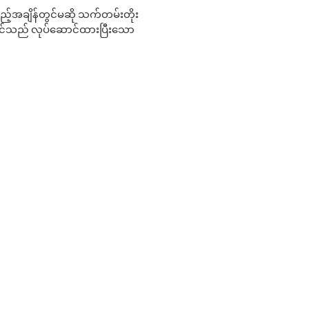
 မည်သည့်အချိန်တွင်မဆို သက်တမ်းတိုး
 သင်သည် လုပ်ဆောင်ထားပြီးသော