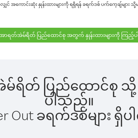
် အကောင်းဆုံး နှုန်းထားများကို ရရှိရန် ခရက်ဒစ် ပက်ကေ့ချ်များ သို့မ
အာရတ်အဲမ်ရိတ် ပြည်ထောင်စု အတွက် နှုန်းထားများကို ကြည့်ပ
ဲမ်ရိတ် ပြည်ထောင်စု သို့
ပါသည်။
ber Out ခရက်ဒစ်များ ရှ