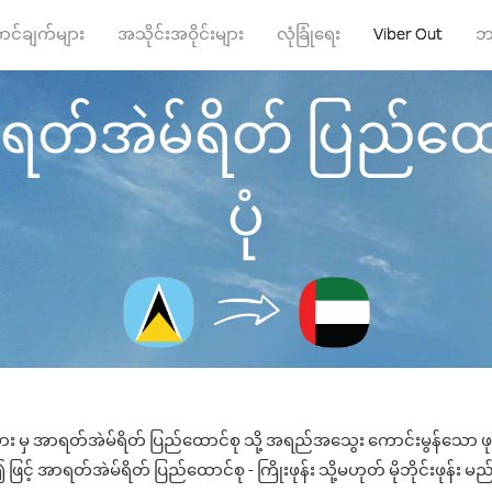
ာင်ချက်များ
အသိုင်းအဝိုင်းများ
လုံခြုံရေး
Viber Out
ဘ
ရတ်အဲမ်ရိတ် ပြည်ထောင်
ပုံ
ယား မှ အာရတ်အဲမ်ရိတ် ပြည်ထောင်စု သို့ အရည်အသွေး ကောင်းမွန်သော ဖုန်
င့် အာရတ်အဲမ်ရိတ် ပြည်ထောင်စု - ကြိုးဖုန်း သို့မဟုတ် မိုဘိုင်းဖုန်း မည်သ