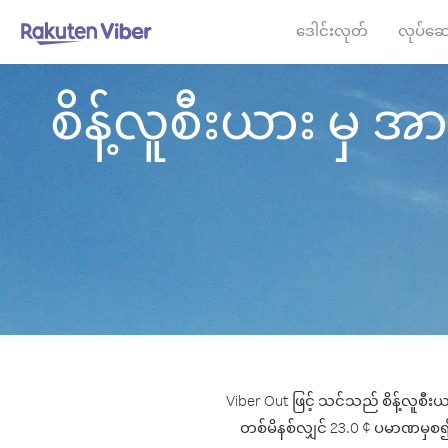
ဒေါင်းလုတ်
လုပ်ဆေ
စိန့်လူစီးယား မှ အာ
Viber Out ဖြင့် သင်သည် စိန့်လူစီး
တစ်မိနစ်လျှင် 23.0 ¢ ပမာဏမှစ၍ ဖြ