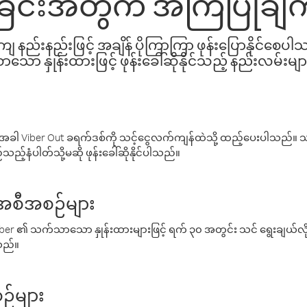
ခြင်းအတွက် အကြံပြုချက
နည်းနည်းဖြင့် အချိန် ပိုကြာကြာ ဖုန်းပြောနိုင်စေပ
ော နှုန်းထားဖြင့် ဖုန်းခေါ်ဆိုနိုင်သည့် နည်းလမ်းမျာ
ါ Viber Out ခရက်ဒစ်ကို သင့်ငွေလက်ကျန်ထဲသို့ ထည့်ပေးပါသည်။ သင
ည့်နံပါတ်သို့မဆို ဖုန်းခေါ်ဆိုနိုင်ပါသည်။
် အစီအစဉ်များ
် Viber ၏ သက်သာသော နှုန်းထားများဖြင့် ရက် ၃၀ အတွင်း သင် ရွေးချယ်
်သည်။
ဉ်များ