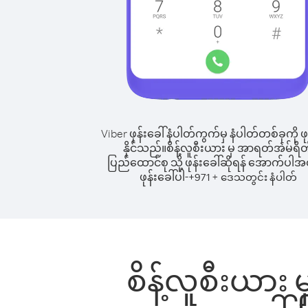
Viber ဖုန်းခေါ်နံပါတ်ကွက်မှ နံပါတ်တစ်ခုကို ဖု
နိုင်သည်။
စိန့်လူစီးယား မှ အာရတ်အဲမ်ရိတ
ပြည်ထောင်စု သို့ ဖုန်းခေါ်ဆိုရန် အောက်ပါအတ
ဖုန်းခေါ်ပါ-
+
+
971
ဒေသတွင်း နံပါတ်
စိန့်လူစီးယား 