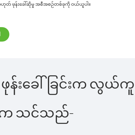
ဟုတ် ဖုန်းခေါ်ဆိုမှု အစီအစဉ်တစ်ခုကို ဝယ်ယူပါ။
ါ
 ဖုန်းခေါ်ခြင်းက လွယ်ကူ
ိပါက သင်သည်-