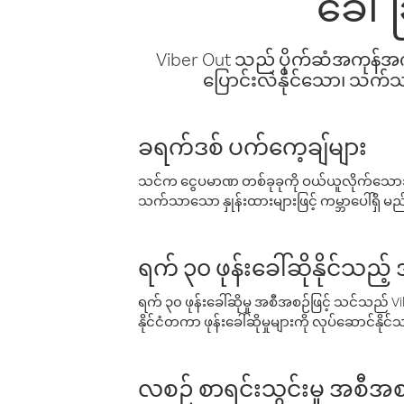
ခေါ်
Viber Out သည် ပိုက်ဆံအကုန်အကျ 
ပြောင်းလဲနိုင်သော၊ သက်သာသ
ခရက်ဒစ် ပက်ကေ့ချ်များ
သင်က ငွေပမာဏ တစ်ခုခုကို ဝယ်ယူလိုက်သောအခ
သက်သာသော နှုန်းထားများဖြင့် ကမ္ဘာပေါ်ရှိ မည်သ
ရက် ၃၀ ဖုန်းခေါ်ဆိုနိုင်သည့
ရက် ၃၀ ဖုန်းခေါ်ဆိုမှု အစီအစဉ်ဖြင့် သင်သည
နိုင်ငံတကာ ဖုန်းခေါ်ဆိုမှုများကို လုပ်ဆောင်နိုင
လစဉ် စာရင်းသွင်းမှု အစီအစ