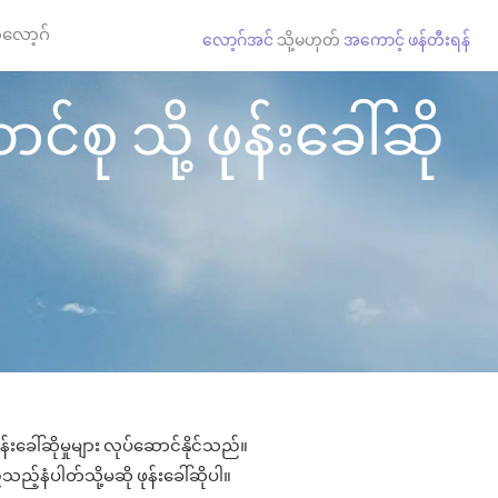
လော့ဂ်
လော့ဂ်အင်
သို့မဟုတ်
အကောင့် ဖန်တီးရန်
စု သို့ ဖုန်းခေါ်ဆို
းခေါ်ဆိုမှုများ လုပ်ဆောင်နိုင်သည်။
ည့်နံပါတ်သို့မဆို ဖုန်းခေါ်ဆိုပါ။