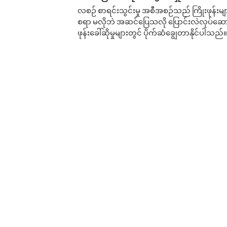
လစဉ် စာရင်းသွင်းမှု အစီအစဉ်သည် ကြိုးဖုန်းများနှင
စရာ မလိုဘဲ အဆင်ပြေသလို ပြောင်းလဲလုပ်ဆောင
ဖုန်းခေါ်ဆိုမှုများတွင် ပိုက်ဆံချွေတာနိုင်ပါသည်။