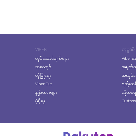
VIBER
ကုမ္ပဏီ
လုပ်ဆောင်ချက်များ
Viber အ
ဘလော့ဂ်
အမှတ်တ
လုံခြုံရေး
အလုပ်အက
Viber Out
စည်းကမ်း
နှုန်းထားများ
ကိုယ်ရေးလ
ပံ့ပိုးမှု
Custome