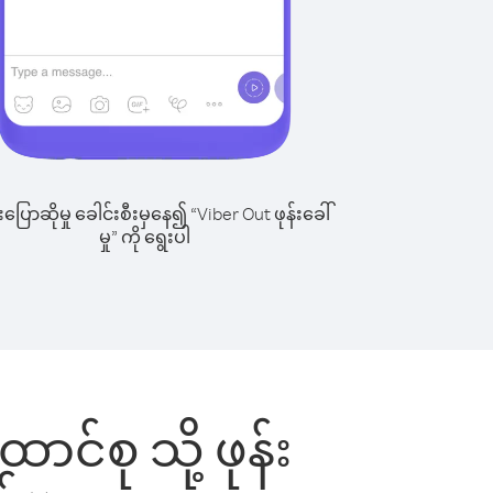
ြောဆိုမှု ခေါင်းစီးမှနေ၍ “Viber Out ဖုန်းခေါ်
မှု” ကို ရွေးပါ
င်စု သို့ ဖုန်း