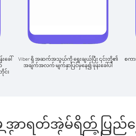
န်းခေါ်
Viber ရှိ အဆက်အသွယ်ကို ရွေးချယ်ပြီး ၎င်းတို့၏
စကားပ
်
အချက်အလက် မျက်နှာပြင်မှနေ၍ ဖုန်းခေါ်ပါ
ိုင်း
မှ အာရတ်အဲမ်ရိတ် ပြည်ထော