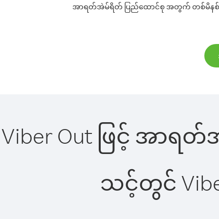
အာရတ်အဲမ်ရိတ် ပြည်ထောင်စု အတွက် တစ်မိနစ်လျှင
Viber Out ဖြင့် အာရတ်အ
သင့်တွင် Vi