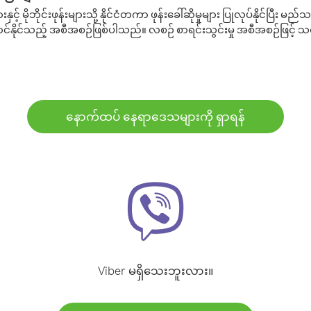
့် မိုဘိုင်းဖုန်းများသို့ နိုင်ငံတကာ ဖုန်းခေါ်ဆိုမှုများ ပြုလုပ်နိုင်ပြီး
်နိုင်သည့် အစီအစဉ်ဖြစ်ပါသည်။ လစဉ် စာရင်းသွင်းမှု အစီအစဉ်ဖြင့်
နောက်ထပ် နေရာဒေသများကို ရှာရန်
Viber မရှိသေးဘူးလား။