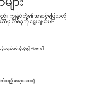
်များ
ါသည်။ ကျွန်ုပ်တို့၏ အဆင်ပြေသလို
းထဲမှ တစ်ခုကို ရွေးချယ်ပါ-
့်ခရက်ဒစ်ကိုသုံး၍ Viber ၏
လိုက်သည့် နေရာဒေသသို့