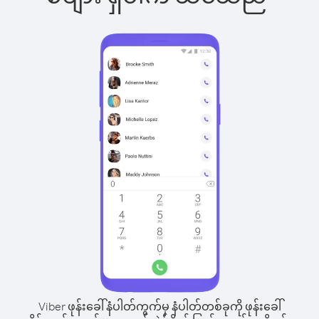
Viber ဖုန်းခေါ်နံပါတ်ကွက်မှ နံပါတ်တစ်ခုကို ဖုန်းခေါ်