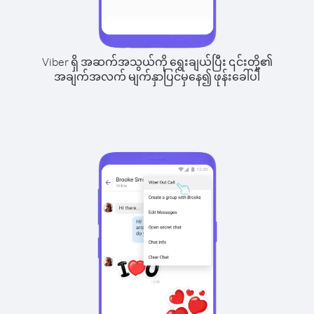
Viber ရှိ အဆက်အသွယ်ကို ရွေးချယ်ပြီး ၎င်းတို့၏
အချက်အလက် မျက်နှာပြင်မှနေ၍ ဖုန်းခေါ်ပါ