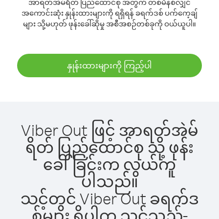
အာရတ်အဲမ်ရိတ် ပြည်ထောင်စု အတွက် တစ်မိနစ်လျှင်
အကောင်းဆုံး နှုန်းထားများကို ရရှိရန် ခရက်ဒစ် ပက်ကေ့ချ်
များ သို့မဟုတ် ဖုန်းခေါ်ဆိုမှု အစီအစဉ်တစ်ခုကို ဝယ်ယူပါ။
နှုန်းထားများကို ကြည့်ပါ
Viber Out ဖြင့် အာရတ်အဲမ်
ရိတ် ပြည်ထောင်စု သို့ ဖုန်း
ခေါ်ခြင်းက လွယ်ကူ
ပါသည်။
သင့်တွင် Viber Out ခရက်ဒ
စ်များ ရှိပါက သင်သည်-