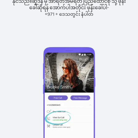
နိုင်သည်။
ဆူဒန် မှ အာရတ်အဲမ်ရိတ် ပြည်ထောင်စု သို့ ဖုန်း
ခေါ်ဆိုရန် အောက်ပါအတိုင်း ဖုန်းခေါ်ပါ-
+
+
971
ဒေသတွင်း နံပါတ်