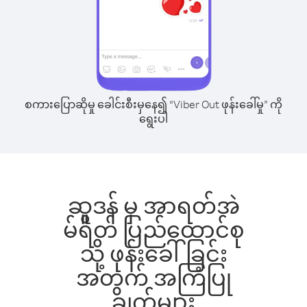
စကားပြောဆိုမှု ခေါင်းစီးမှနေ၍ “Viber Out ဖုန်းခေါ်မှု” ကို
ရွေးပါ
ဆူဒန် မှ အာရတ်အဲ
မ်ရိတ် ပြည်ထောင်စု
သို့ ဖုန်းခေါ်ခြင်း
အတွက် အကြံပြု
ချက်များ