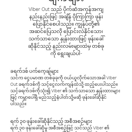
Viber Out သည် ပိုက်ဆံအကုန်အကျ
နည်းနည်းဖြင့် အချိန် ပိုကြာကြာ ဖုန်း
ပြောနိုင်စေပါသည်။ ကျွန်ုပ်တို့၏
အဆင်ပြေသလို ပြောင်းလဲနိုင်သော၊
သက်သာသော နှုန်းထားဖြင့် ဖုန်းခေါ်
ဆိုနိုင်သည့် နည်းလမ်းများထဲမှ တစ်ခု
ကို ရွေးချယ်ပါ-
ခရက်ဒစ် ပက်ကေ့ချ်များ
သင်က ငွေပမာဏ တစ်ခုခုကို ဝယ်ယူလိုက်သောအခါ Viber
Out ခရက်ဒစ်ကို သင့်ငွေလက်ကျန်ထဲသို့ ထည့်ပေးပါသည်။
သင့်ခရက်ဒစ်ကိုသုံး၍ Viber ၏ သက်သာသော နှုန်းထားများ
ဖြင့် ကမ္ဘာပေါ်ရှိ မည်သည့်နံပါတ်သို့မဆို ဖုန်းခေါ်ဆိုနိုင်
ပါသည်။
ရက် ၃၀ ဖုန်းခေါ်ဆိုနိုင်သည့် အစီအစဉ်များ
ရက် ၃၀ ဖုန်းခေါ်ဆိုမှု အစီအစဉ်ဖြင့် သင်သည် Viber ၏