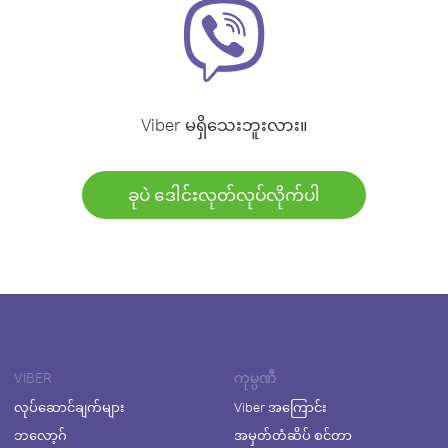
Viber မရှိသေးဘူးလား။
ခုပဲ ဒေါင်းလုတ်လုပ်လိုက်ပါ
VIBER
ကုမ္ပဏီ
လုပ်ဆောင်ချက်များ
Viber အကြောင်း
ဘလော့ဂ်
အမှတ်တံဆိပ် စင်တာ