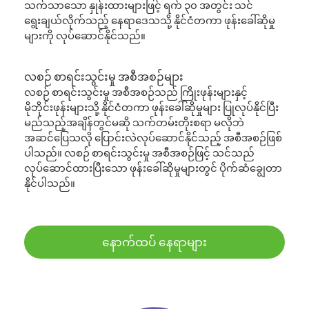
သက်သာသော နှုန်းထားများဖြင့် ရက် ၃၀ အတွင်း သင်
ရွေးချယ်လိုက်သည့် နေရာဒေသသို့ နိုင်ငံတကာ ဖုန်းခေါ်ဆိုမှု
များကို လုပ်ဆောင်နိုင်သည်။
လစဉ် စာရင်းသွင်းမှု အစီအစဉ်များ
လစဉ် စာရင်းသွင်းမှု အစီအစဉ်သည် ကြိုးဖုန်းများနှင့်
မိုဘိုင်းဖုန်းများသို့ နိုင်ငံတကာ ဖုန်းခေါ်ဆိုမှုများ ပြုလုပ်နိုင်ပြီး
မည်သည့်အချိန်တွင်မဆို သက်တမ်းတိုးစရာ မလိုဘဲ
အဆင်ပြေသလို ပြောင်းလဲလုပ်ဆောင်နိုင်သည့် အစီအစဉ်ဖြစ်
ပါသည်။ လစဉ် စာရင်းသွင်းမှု အစီအစဉ်ဖြင့် သင်သည်
လုပ်ဆောင်ထားပြီးသော ဖုန်းခေါ်ဆိုမှုများတွင် ပိုက်ဆံချွေတာ
နိုင်ပါသည်။
နောက်ထပ် နေရာများ