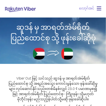
လော့ဂ်အင်
Togg
navig
ဆူဒန် မှ အာရတ်အဲမ်ရိတ်
ပြည်ထောင်စု သို့ ဖုန်းခေါ်ဆိုပုံ
Viber Out ဖြင့် သင်သည် ဆူဒန် မှ အာရတ်အဲမ်ရိတ်
ပြည်ထောင်စု သို့ အရည်အသွေး ကောင်းမွန်သော ဖုန်းခေါ်ဆိုမှု
များ လုပ်ဆောင်နိုင်သည်။
တစ်မိနစ်လျှင် 23.0 ¢ ပမာဏမှစ၍
ဖြင့် အာရတ်အဲမ်ရိတ် ပြည်ထောင်စု - ကြိုးဖုန်း သို့မဟုတ်
မိုဘိုင်းဖုန်း မည်သည့်နံပါတ်သို့မဆို ဖုန်းခေါ်ဆိုပါ။