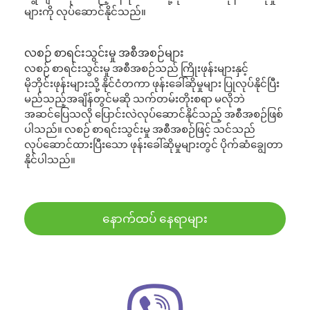
များကို လုပ်ဆောင်နိုင်သည်။
လစဉ် စာရင်းသွင်းမှု အစီအစဉ်များ
လစဉ် စာရင်းသွင်းမှု အစီအစဉ်သည် ကြိုးဖုန်းများနှင့်
မိုဘိုင်းဖုန်းများသို့ နိုင်ငံတကာ ဖုန်းခေါ်ဆိုမှုများ ပြုလုပ်နိုင်ပြီး
မည်သည့်အချိန်တွင်မဆို သက်တမ်းတိုးစရာ မလိုဘဲ
အဆင်ပြေသလို ပြောင်းလဲလုပ်ဆောင်နိုင်သည့် အစီအစဉ်ဖြစ်
ပါသည်။ လစဉ် စာရင်းသွင်းမှု အစီအစဉ်ဖြင့် သင်သည်
လုပ်ဆောင်ထားပြီးသော ဖုန်းခေါ်ဆိုမှုများတွင် ပိုက်ဆံချွေတာ
နိုင်ပါသည်။
နောက်ထပ် နေရာများ