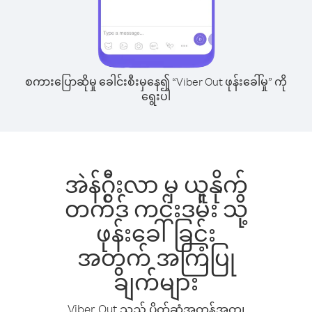
စကားပြောဆိုမှု ခေါင်းစီးမှနေ၍ “Viber Out ဖုန်းခေါ်မှု” ကို
ရွေးပါ
အဲန်ဂွီးလာ မှ ယူနိုက်
တက်ဒ် ကင်းဒမ်း သို့
ဖုန်းခေါ်ခြင်း
အတွက် အကြံပြု
ချက်များ
Viber Out သည် ပိုက်ဆံအကုန်အကျ