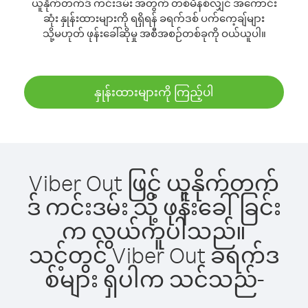
ယူနိုက်တက်ဒ် ကင်းဒမ်း အတွက် တစ်မိနစ်လျှင် အကောင်း
ဆုံး နှုန်းထားများကို ရရှိရန် ခရက်ဒစ် ပက်ကေ့ချ်များ
သို့မဟုတ် ဖုန်းခေါ်ဆိုမှု အစီအစဉ်တစ်ခုကို ဝယ်ယူပါ။
နှုန်းထားများကို ကြည့်ပါ
Viber Out ဖြင့် ယူနိုက်တက်
ဒ် ကင်းဒမ်း သို့ ဖုန်းခေါ်ခြင်း
က လွယ်ကူပါသည်။
သင့်တွင် Viber Out ခရက်ဒ
စ်များ ရှိပါက သင်သည်-