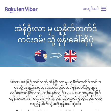
လော့ဂ်အင်
Togg
navig
အဲန်ဂွီးလာ မှ ယူနိုက်တက်ဒ်
ကင်းဒမ်း သို့ ဖုန်းခေါ်ဆိုပုံ
Viber Out ဖြင့် သင်သည် အဲန်ဂွီးလာ မှ ယူနိုက်တက်ဒ် ကင်းဒ
မ်း သို့ အရည်အသွေး ကောင်းမွန်သော ဖုန်းခေါ်ဆိုမှုများ
လုပ်ဆောင်နိုင်သည်။
တစ်မိနစ်လျှင် 15.0 ¢ ပမာဏမှစ၍ ဖြင့်
ယူနိုက်တက်ဒ် ကင်းဒမ်း - ကြိုးဖုန်း သို့မဟုတ် မိုဘိုင်းဖုန်း မည်
သည့်နံပါတ်သို့မဆို ဖုန်းခေါ်ဆိုပါ။