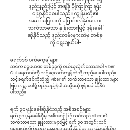
နည်းနည်းဖြင့် အချိန် ပိုကြာကြာ ဖုန်း
ပြောနိုင်စေပါသည်။ ကျွန်ုပ်တို့၏
အဆင်ပြေသလို ပြောင်းလဲနိုင်သော၊
သက်သာသော နှုန်းထားဖြင့် ဖုန်းခေါ်
ဆိုနိုင်သည့် နည်းလမ်းများထဲမှ တစ်ခု
ကို ရွေးချယ်ပါ-
ခရက်ဒစ် ပက်ကေ့ချ်များ
သင်က ငွေပမာဏ တစ်ခုခုကို ဝယ်ယူလိုက်သောအခါ Viber
Out ခရက်ဒစ်ကို သင့်ငွေလက်ကျန်ထဲသို့ ထည့်ပေးပါသည်။
သင့်ခရက်ဒစ်ကိုသုံး၍ Viber ၏ သက်သာသော နှုန်းထားများ
ဖြင့် ကမ္ဘာပေါ်ရှိ မည်သည့်နံပါတ်သို့မဆို ဖုန်းခေါ်ဆိုနိုင်
ပါသည်။
ရက် ၃၀ ဖုန်းခေါ်ဆိုနိုင်သည့် အစီအစဉ်များ
ရက် ၃၀ ဖုန်းခေါ်ဆိုမှု အစီအစဉ်ဖြင့် သင်သည် Viber ၏
သက်သာသော နှုန်းထားများဖြင့် ရက် ၃၀ အတွင်း သင်
ရွေးချယ်လိုက်သည့် နေရာဒေသသို့ နိုင်ငံတကာ ဖုန်းခေါ်ဆိုမှု