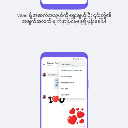
Viber ရှိ အဆက်အသွယ်ကို ရွေးချယ်ပြီး ၎င်းတို့၏
အချက်အလက် မျက်နှာပြင်မှနေ၍ ဖုန်းခေါ်ပါ