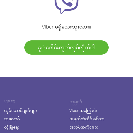
Viber မရှိသေးဘူးလား။
ခုပဲ ဒေါင်းလုတ်လုပ်လိုက်ပါ
VIBER
ကုမ္ပဏီ
လုပ်ဆောင်ချက်များ
Viber အကြောင်း
ဘလော့ဂ်
အမှတ်တံဆိပ် စင်တာ
လုံခြုံရေး
အလုပ်အကိုင်များ