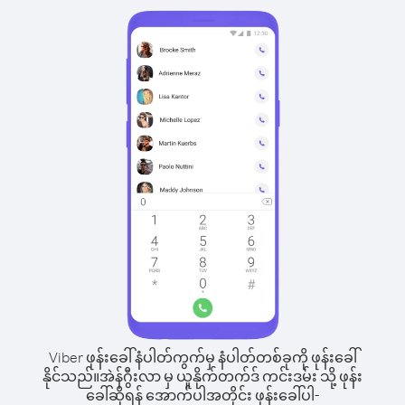
Viber ဖုန်းခေါ်နံပါတ်ကွက်မှ နံပါတ်တစ်ခုကို ဖုန်းခေါ်
နိုင်သည်။
အဲန်ဂွီးလာ မှ ယူနိုက်တက်ဒ် ကင်းဒမ်း သို့ ဖုန်း
ခေါ်ဆိုရန် အောက်ပါအတိုင်း ဖုန်းခေါ်ပါ-