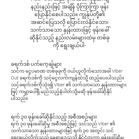
နည်းနည်းဖြင့် အချိန် ပိုကြာကြာ ဖုန်း
ပြောနိုင်စေပါသည်။ ကျွန်ုပ်တို့၏
အဆင်ပြေသလို ပြောင်းလဲနိုင်သော၊
သက်သာသော နှုန်းထားဖြင့် ဖုန်းခေါ်
ဆိုနိုင်သည့် နည်းလမ်းများထဲမှ တစ်ခု
ကို ရွေးချယ်ပါ-
ခရက်ဒစ် ပက်ကေ့ချ်များ
သင်က ငွေပမာဏ တစ်ခုခုကို ဝယ်ယူလိုက်သောအခါ Viber
Out ခရက်ဒစ်ကို သင့်ငွေလက်ကျန်ထဲသို့ ထည့်ပေးပါသည်။
သင့်ခရက်ဒစ်ကိုသုံး၍ Viber ၏ သက်သာသော နှုန်းထားများ
ဖြင့် ကမ္ဘာပေါ်ရှိ မည်သည့်နံပါတ်သို့မဆို ဖုန်းခေါ်ဆိုနိုင်
ပါသည်။
ရက် ၃၀ ဖုန်းခေါ်ဆိုနိုင်သည့် အစီအစဉ်များ
ရက် ၃၀ ဖုန်းခေါ်ဆိုမှု အစီအစဉ်ဖြင့် သင်သည် Viber ၏
သက်သာသော နှုန်းထားများဖြင့် ရက် ၃၀ အတွင်း သင်
ရွေးချယ်လိုက်သည့် နေရာဒေသသို့ နိုင်ငံတကာ ဖုန်းခေါ်ဆိုမှု