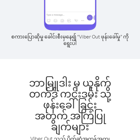
စကားပြောဆိုမှု ခေါင်းစီးမှနေ၍ “Viber Out ဖုန်းခေါ်မှု” ကို
ရွေးပါ
ဘာမြူဒါး မှ ယူနိုက်
တက်ဒ် ကင်းဒမ်း သို့
ဖုန်းခေါ်ခြင်း
အတွက် အကြံပြု
ချက်များ
Viber Out သည် ပိုက်ဆံအကုန်အကျ