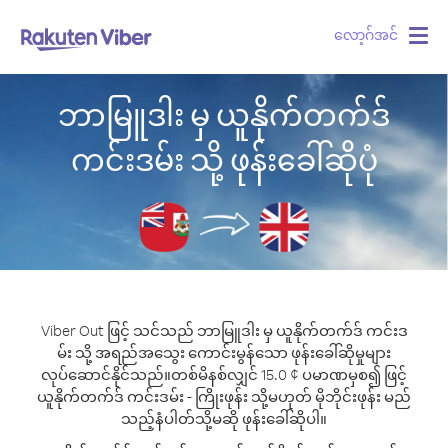
လော့ဂ်အင်
Togg
navig
ဘာမြူဒါး မှ ယူနိုက်တက်ဒ်
ကင်းဒမ်း သို့ ဖုန်းခေါ်ဆိုပုံ
Viber Out ဖြင့် သင်သည် ဘာမြူဒါး မှ ယူနိုက်တက်ဒ် ကင်းဒ
မ်း သို့ အရည်အသွေး ကောင်းမွန်သော ဖုန်းခေါ်ဆိုမှုများ
လုပ်ဆောင်နိုင်သည်။
တစ်မိနစ်လျှင် 15.0 ¢ ပမာဏမှစ၍ ဖြင့်
ယူနိုက်တက်ဒ် ကင်းဒမ်း - ကြိုးဖုန်း သို့မဟုတ် မိုဘိုင်းဖုန်း မည်
သည့်နံပါတ်သို့မဆို ဖုန်းခေါ်ဆိုပါ။