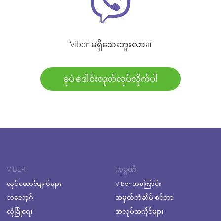
Viber မရှိသေးဘူးလား။
ခုပဲ ဒေါင်းလုတ်လုပ်လိုက်ပါ
VIBER
ကုမ္ပဏီ
လုပ်ဆောင်ချက်များ
Viber အကြောင်း
ဘလော့ဂ်
အမှတ်တံဆိပ် စင်တာ
လုံခြုံရေး
အလုပ်အကိုင်များ