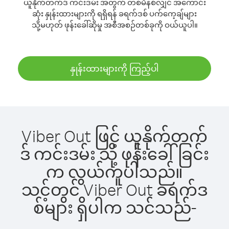
ယူနိုက်တက်ဒ် ကင်းဒမ်း အတွက် တစ်မိနစ်လျှင် အကောင်း
ဆုံး နှုန်းထားများကို ရရှိရန် ခရက်ဒစ် ပက်ကေ့ချ်များ
သို့မဟုတ် ဖုန်းခေါ်ဆိုမှု အစီအစဉ်တစ်ခုကို ဝယ်ယူပါ။
နှုန်းထားများကို ကြည့်ပါ
Viber Out ဖြင့် ယူနိုက်တက်
ဒ် ကင်းဒမ်း သို့ ဖုန်းခေါ်ခြင်း
က လွယ်ကူပါသည်။
သင့်တွင် Viber Out ခရက်ဒ
စ်များ ရှိပါက သင်သည်-