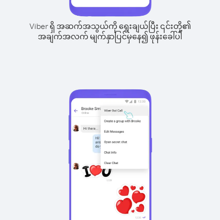
Viber ရှိ အဆက်အသွယ်ကို ရွေးချယ်ပြီး ၎င်းတို့၏
အချက်အလက် မျက်နှာပြင်မှနေ၍ ဖုန်းခေါ်ပါ