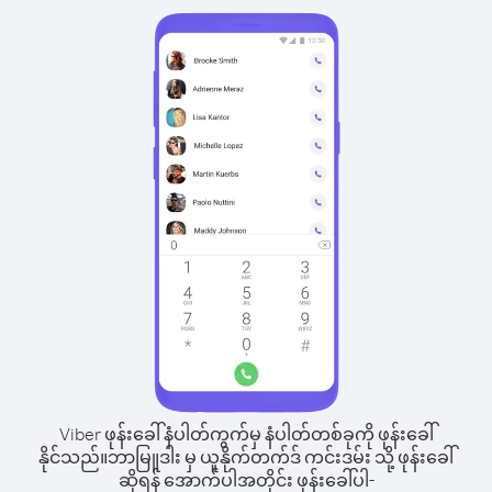
Viber ဖုန်းခေါ်နံပါတ်ကွက်မှ နံပါတ်တစ်ခုကို ဖုန်းခေါ်
နိုင်သည်။
ဘာမြူဒါး မှ ယူနိုက်တက်ဒ် ကင်းဒမ်း သို့ ဖုန်းခေါ်
ဆိုရန် အောက်ပါအတိုင်း ဖုန်းခေါ်ပါ-