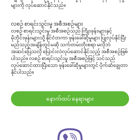
များကို လုပ်ဆောင်နိုင်သည်။
လစဉ် စာရင်းသွင်းမှု အစီအစဉ်များ
လစဉ် စာရင်းသွင်းမှု အစီအစဉ်သည် ကြိုးဖုန်းများနှင့်
မိုဘိုင်းဖုန်းများသို့ နိုင်ငံတကာ ဖုန်းခေါ်ဆိုမှုများ ပြုလုပ်နိုင်ပြီး
မည်သည့်အချိန်တွင်မဆို သက်တမ်းတိုးစရာ မလိုဘဲ
အဆင်ပြေသလို ပြောင်းလဲလုပ်ဆောင်နိုင်သည့် အစီအစဉ်ဖြစ်
ပါသည်။ လစဉ် စာရင်းသွင်းမှု အစီအစဉ်ဖြင့် သင်သည်
လုပ်ဆောင်ထားပြီးသော ဖုန်းခေါ်ဆိုမှုများတွင် ပိုက်ဆံချွေတာ
နိုင်ပါသည်။
နောက်ထပ် နေရာများ