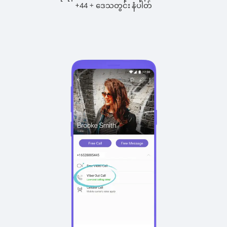
+
+
44
ဒေသတွင်း နံပါတ်