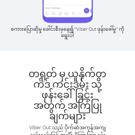
စကားပြောဆိုမှု ခေါင်းစီးမှနေ၍ “Viber Out ဖုန်းခေါ်မှု” ကို
ရွေးပါ
တရုတ် မှ ယူနိုက်တ
က်ဒ် ကင်းဒမ်း သို့
ဖုန်းခေါ်ခြင်း
အတွက် အကြံပြု
ချက်များ
Viber Out သည် ပိုက်ဆံအကုန်အကျ
နည်းနည်းဖြင့် အချိန် ပိုကြာကြာ ဖုန်း