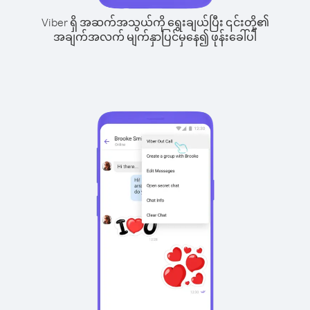
Viber ရှိ အဆက်အသွယ်ကို ရွေးချယ်ပြီး ၎င်းတို့၏
အချက်အလက် မျက်နှာပြင်မှနေ၍ ဖုန်းခေါ်ပါ