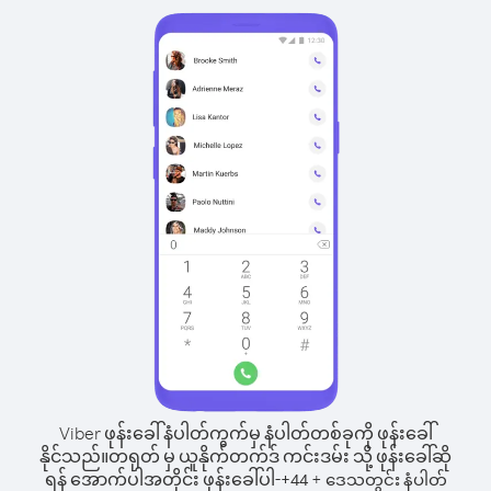
Viber ဖုန်းခေါ်နံပါတ်ကွက်မှ နံပါတ်တစ်ခုကို ဖုန်းခေါ်
နိုင်သည်။
တရုတ် မှ ယူနိုက်တက်ဒ် ကင်းဒမ်း သို့ ဖုန်းခေါ်ဆို
ရန် အောက်ပါအတိုင်း ဖုန်းခေါ်ပါ-
+
+
44
ဒေသတွင်း နံပါတ်