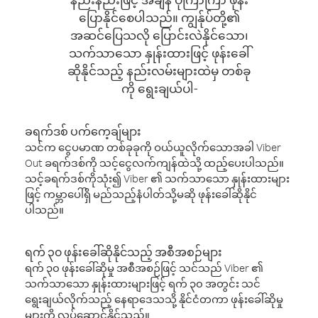
ပြောနိုင်စေပါသည်။ ကျွန်ုပ်တို့၏
အဆင်ပြေသလို ပြောင်းလဲနိုင်သော၊
သက်သာသော နှုန်းထားဖြင့် ဖုန်းခေါ်
ဆိုနိုင်သည့် နည်းလမ်းများထဲမှ တစ်ခု
ကို ရွေးချယ်ပါ-
ခရက်ဒစ် ပက်ကေ့ချ်များ
သင်က ငွေပမာဏ တစ်ခုခုကို ဝယ်ယူလိုက်သောအခါ Viber
Out ခရက်ဒစ်ကို သင့်ငွေလက်ကျန်ထဲသို့ ထည့်ပေးပါသည်။
သင့်ခရက်ဒစ်ကိုသုံး၍ Viber ၏ သက်သာသော နှုန်းထားများ
ဖြင့် ကမ္ဘာပေါ်ရှိ မည်သည့်နံပါတ်သို့မဆို ဖုန်းခေါ်ဆိုနိုင်
ပါသည်။
ရက် ၃၀ ဖုန်းခေါ်ဆိုနိုင်သည့် အစီအစဉ်များ
ရက် ၃၀ ဖုန်းခေါ်ဆိုမှု အစီအစဉ်ဖြင့် သင်သည် Viber ၏
သက်သာသော နှုန်းထားများဖြင့် ရက် ၃၀ အတွင်း သင်
ရွေးချယ်လိုက်သည့် နေရာဒေသသို့ နိုင်ငံတကာ ဖုန်းခေါ်ဆိုမှု
များကို လုပ်ဆောင်နိုင်သည်။