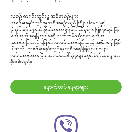
လစဉ် စာရင်းသွင်းမှု အစီအစဉ်များ
လစဉ် စာရင်းသွင်းမှု အစီအစဉ်သည် ကြိုးဖုန်းများနှင့်
မိုဘိုင်းဖုန်းများသို့ နိုင်ငံတကာ ဖုန်းခေါ်ဆိုမှုများ ပြုလုပ်နိုင်ပြီး
မည်သည့်အချိန်တွင်မဆို သက်တမ်းတိုးစရာ မလိုဘဲ
အဆင်ပြေသလို ပြောင်းလဲလုပ်ဆောင်နိုင်သည့် အစီအစဉ်ဖြစ်
ပါသည်။ လစဉ် စာရင်းသွင်းမှု အစီအစဉ်ဖြင့် သင်သည်
လုပ်ဆောင်ထားပြီးသော ဖုန်းခေါ်ဆိုမှုများတွင် ပိုက်ဆံချွေတာ
နိုင်ပါသည်။
နောက်ထပ် နေရာများ