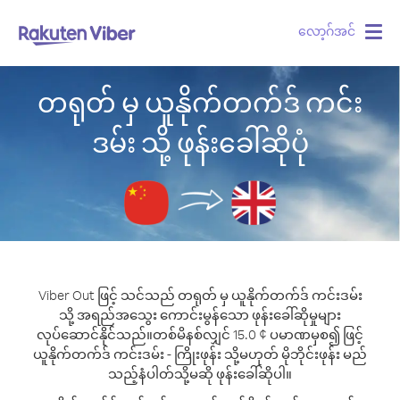
လော့ဂ်အင်
Togg
navig
တရုတ် မှ ယူနိုက်တက်ဒ် ကင်း
ဒမ်း သို့ ဖုန်းခေါ်ဆိုပုံ
Viber Out ဖြင့် သင်သည် တရုတ် မှ ယူနိုက်တက်ဒ် ကင်းဒမ်း
သို့ အရည်အသွေး ကောင်းမွန်သော ဖုန်းခေါ်ဆိုမှုများ
လုပ်ဆောင်နိုင်သည်။
တစ်မိနစ်လျှင် 15.0 ¢ ပမာဏမှစ၍ ဖြင့်
ယူနိုက်တက်ဒ် ကင်းဒမ်း - ကြိုးဖုန်း သို့မဟုတ် မိုဘိုင်းဖုန်း မည်
သည့်နံပါတ်သို့မဆို ဖုန်းခေါ်ဆိုပါ။