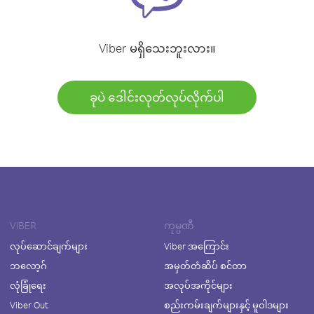
Viber မရှိသေးဘူးလား။
ခုပဲ ဒေါင်းလုတ်လုပ်လိုက်ပါ
VIBER
ကုမ္ပဏီ
လုပ်ဆောင်ချက်များ
Viber အကြောင်း
ဘလော့ဂ်
အမှတ်တံဆိပ် စင်တာ
လုံခြုံရေး
အလုပ်အကိုင်များ
Viber Out
စည်းကမ်းချက်များနှင့် မူဝါဒများ