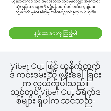
ယူနိုက်တက်ဒ် ကင်းဒမ်း အတွက် တစ်မိနစ်လျှင် အကောင်း
ဆုံး နှုန်းထားများကို ရရှိရန် ခရက်ဒစ် ပက်ကေ့ချ်များ
သို့မဟုတ် ဖုန်းခေါ်ဆိုမှု အစီအစဉ်တစ်ခုကို ဝယ်ယူပါ။
နှုန်းထားများကို ကြည့်ပါ
Viber Out ဖြင့် ယူနိုက်တက်
ဒ် ကင်းဒမ်း သို့ ဖုန်းခေါ်ခြင်း
က လွယ်ကူပါသည်။
သင့်တွင် Viber Out ခရက်ဒ
စ်များ ရှိပါက သင်သည်-