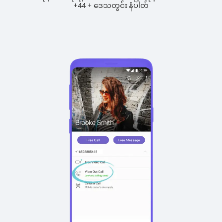
+
+
44
ဒေသတွင်း နံပါတ်