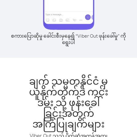
စကားပြောဆိုမှု ခေါင်းစီးမှနေ၍ “Viber Out ဖုန်းခေါ်မှု” ကို
ရွေးပါ
ချက် သမ္မတနိုင်ငံ မှ
ယူနိုက်တက်ဒ် ကင်း
ဒမ်း သို့ ဖုန်းခေါ်
ခြင်းအတွက်
အကြံပြုချက်များ
Viber Out သည် ပိုက်ဆံအကုန်အကျ