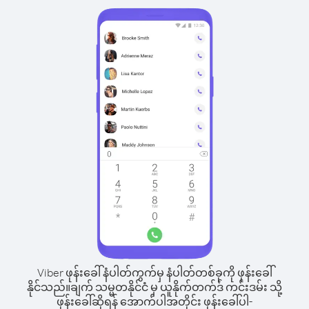
Viber ဖုန်းခေါ်နံပါတ်ကွက်မှ နံပါတ်တစ်ခုကို ဖုန်းခေါ်
နိုင်သည်။
ချက် သမ္မတနိုင်ငံ မှ ယူနိုက်တက်ဒ် ကင်းဒမ်း သို့
ဖုန်းခေါ်ဆိုရန် အောက်ပါအတိုင်း ဖုန်းခေါ်ပါ-