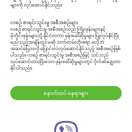
များကို လုပ်ဆောင်နိုင်သည်။
လစဉ် စာရင်းသွင်းမှု အစီအစဉ်များ
လစဉ် စာရင်းသွင်းမှု အစီအစဉ်သည် ကြိုးဖုန်းများနှင့်
မိုဘိုင်းဖုန်းများသို့ နိုင်ငံတကာ ဖုန်းခေါ်ဆိုမှုများ ပြုလုပ်နိုင်ပြီး
မည်သည့်အချိန်တွင်မဆို သက်တမ်းတိုးစရာ မလိုဘဲ
အဆင်ပြေသလို ပြောင်းလဲလုပ်ဆောင်နိုင်သည့် အစီအစဉ်ဖြစ်
ပါသည်။ လစဉ် စာရင်းသွင်းမှု အစီအစဉ်ဖြင့် သင်သည်
လုပ်ဆောင်ထားပြီးသော ဖုန်းခေါ်ဆိုမှုများတွင် ပိုက်ဆံချွေတာ
နိုင်ပါသည်။
နောက်ထပ် နေရာများ