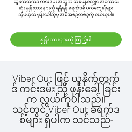
ယူနိုက်တက်ဒ် ကင်းဒမ်း အတွက် တစ်မိနစ်လျှင် အကောင်း
ဆုံး နှုန်းထားများကို ရရှိရန် ခရက်ဒစ် ပက်ကေ့ချ်များ
သို့မဟုတ် ဖုန်းခေါ်ဆိုမှု အစီအစဉ်တစ်ခုကို ဝယ်ယူပါ။
နှုန်းထားများကို ကြည့်ပါ
Viber Out ဖြင့် ယူနိုက်တက်
ဒ် ကင်းဒမ်း သို့ ဖုန်းခေါ်ခြင်း
က လွယ်ကူပါသည်။
သင့်တွင် Viber Out ခရက်ဒ
စ်များ ရှိပါက သင်သည်-