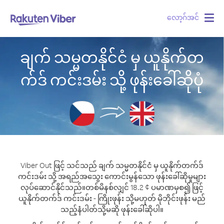
လော့ဂ်အင်
Togg
navig
ချက် သမ္မတနိုင်ငံ မှ ယူနိုက်တ
က်ဒ် ကင်းဒမ်း သို့ ဖုန်းခေါ်ဆိုပုံ
Viber Out ဖြင့် သင်သည် ချက် သမ္မတနိုင်ငံ မှ ယူနိုက်တက်ဒ်
ကင်းဒမ်း သို့ အရည်အသွေး ကောင်းမွန်သော ဖုန်းခေါ်ဆိုမှုများ
လုပ်ဆောင်နိုင်သည်။
တစ်မိနစ်လျှင် 18.2 ¢ ပမာဏမှစ၍ ဖြင့်
ယူနိုက်တက်ဒ် ကင်းဒမ်း - ကြိုးဖုန်း သို့မဟုတ် မိုဘိုင်းဖုန်း မည်
သည့်နံပါတ်သို့မဆို ဖုန်းခေါ်ဆိုပါ။