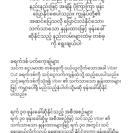
နည်းနည်းဖြင့် အချိန် ပိုကြာကြာ ဖုန်း
ပြောနိုင်စေပါသည်။ ကျွန်ုပ်တို့၏
အဆင်ပြေသလို ပြောင်းလဲနိုင်သော၊
သက်သာသော နှုန်းထားဖြင့် ဖုန်းခေါ်
ဆိုနိုင်သည့် နည်းလမ်းများထဲမှ တစ်ခု
ကို ရွေးချယ်ပါ-
ခရက်ဒစ် ပက်ကေ့ချ်များ
သင်က ငွေပမာဏ တစ်ခုခုကို ဝယ်ယူလိုက်သောအခါ Viber
Out ခရက်ဒစ်ကို သင့်ငွေလက်ကျန်ထဲသို့ ထည့်ပေးပါသည်။
သင့်ခရက်ဒစ်ကိုသုံး၍ Viber ၏ သက်သာသော နှုန်းထားများ
ဖြင့် ကမ္ဘာပေါ်ရှိ မည်သည့်နံပါတ်သို့မဆို ဖုန်းခေါ်ဆိုနိုင်
ပါသည်။
ရက် ၃၀ ဖုန်းခေါ်ဆိုနိုင်သည့် အစီအစဉ်များ
ရက် ၃၀ ဖုန်းခေါ်ဆိုမှု အစီအစဉ်ဖြင့် သင်သည် Viber ၏
သက်သာသော နှုန်းထားများဖြင့် ရက် ၃၀ အတွင်း သင်
ရွေးချယ်လိုက်သည့် နေရာဒေသသို့ နိုင်ငံတကာ ဖုန်းခေါ်ဆိုမှု