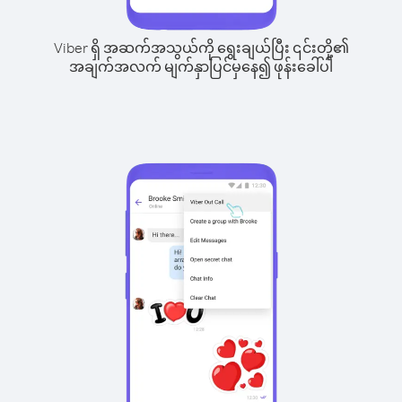
Viber ရှိ အဆက်အသွယ်ကို ရွေးချယ်ပြီး ၎င်းတို့၏
အချက်အလက် မျက်နှာပြင်မှနေ၍ ဖုန်းခေါ်ပါ