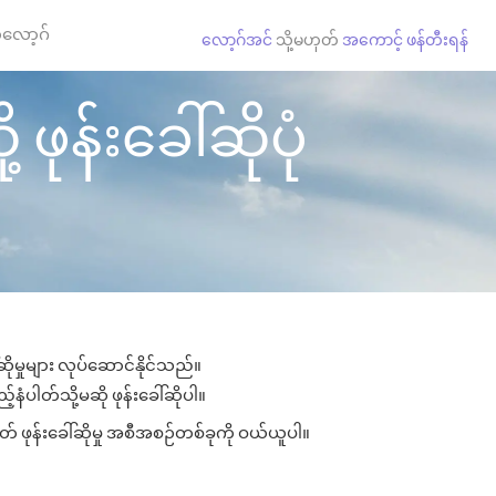
လော့ဂ်
လော့ဂ်အင်
သို့မဟုတ်
အကောင့် ဖန်တီးရန်
ဖုန်းခေါ်ဆိုပုံ
ိုမှုများ လုပ်ဆောင်နိုင်သည်။
်နံပါတ်သို့မဆို ဖုန်းခေါ်ဆိုပါ။
် ဖုန်းခေါ်ဆိုမှု အစီအစဉ်တစ်ခုကို ဝယ်ယူပါ။