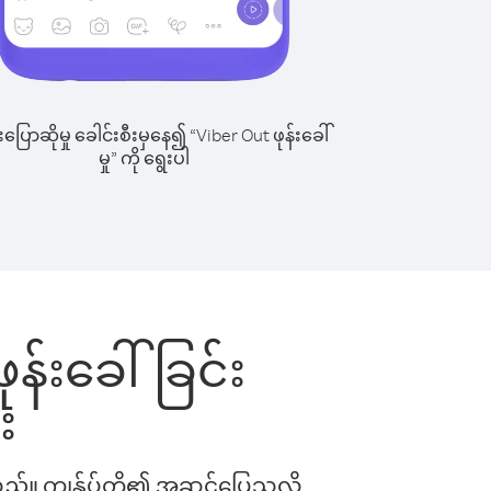
ြောဆိုမှု ခေါင်းစီးမှနေ၍ “Viber Out ဖုန်းခေါ်
မှု” ကို ရွေးပါ
ုန်းခေါ်ခြင်း
း
ါသည်။ ကျွန်ုပ်တို့၏ အဆင်ပြေသလို