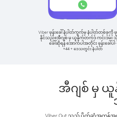
Viber ဖုန်းခေါ်နံပါတ်ကွက်မှ နံပါတ်တစ်ခုကို ဖု
နိုင်သည်။
အီဂျစ် မှ ယူနိုက်တက်ဒ် ကင်းဒမ်း သို့
ခေါ်ဆိုရန် အောက်ပါအတိုင်း ဖုန်းခေါ်ပါ-
+
+
44
ဒေသတွင်း နံပါတ်
အီဂျစ် မှ ယူ
Viber Out သည် ပိုက်ဆံအကုန်အကျ 