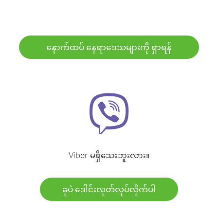
နောက်ထပ် နေရာဒေသများကို ရှာရန်
Viber မရှိသေးဘူးလား။
ခုပဲ ဒေါင်းလုတ်လုပ်လိုက်ပါ