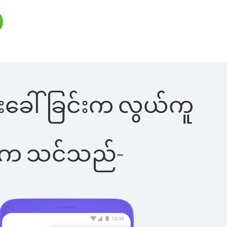
ုန်းခေါ်ခြင်းက လွယ်ကူ
ိပါက သင်သည်-