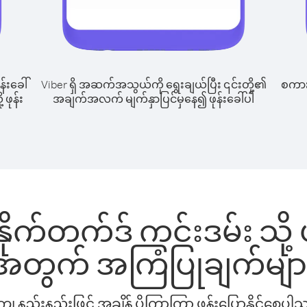
န်းခေါ်
Viber ရှိ အဆက်အသွယ်ကို ရွေးချယ်ပြီး ၎င်းတို့၏
စကားပ
 ဖုန်း
အချက်အလက် မျက်နှာပြင်မှနေ၍ ဖုန်းခေါ်ပါ
နိုက်တက်ဒ် ကင်းဒမ်း သို့ ဖ
အတွက် အကြံပြုချက်မျာ
နည်းနည်းဖြင့် အချိန် ပိုကြာကြာ ဖုန်းပြောနိုင်စေပ