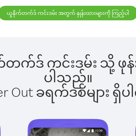
ယူနိုက်တက်ဒ် ကင်းဒမ်း အတွက် နှုန်းထားများကို ကြည့်ပါ
ုက်တက်ဒ် ကင်းဒမ်း သို့ ဖ
ပါသည်။
ber Out ခရက်ဒစ်များ ရှ