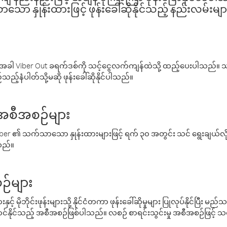
ော နှုန်းထားဖြင့် ဖုန်းခေါ်ဆိုနိုင်သည့် နည်းလမ်းမျာ
ါ Viber Out ခရက်ဒစ်ကို သင့်ငွေလက်ကျန်ထဲသို့ ထည့်ပေးပါသည်။ သင
ည့်နံပါတ်သို့မဆို ဖုန်းခေါ်ဆိုနိုင်ပါသည်။
် အစီအစဉ်များ
် Viber ၏ သက်သာသော နှုန်းထားများဖြင့် ရက် ၃၀ အတွင်း သင် ရွေးချယ်
်သည်။
ဉ်များ
့် မိုဘိုင်းဖုန်းများသို့ နိုင်ငံတကာ ဖုန်းခေါ်ဆိုမှုများ ပြုလုပ်နိုင်ပြီး
်နိုင်သည့် အစီအစဉ်ဖြစ်ပါသည်။ လစဉ် စာရင်းသွင်းမှု အစီအစဉ်ဖြင့်