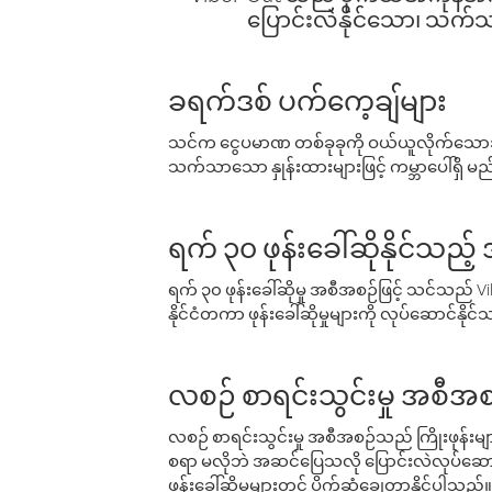
ပြောင်းလဲနိုင်သော၊ သက်သာသ
ခရက်ဒစ် ပက်ကေ့ချ်များ
သင်က ငွေပမာဏ တစ်ခုခုကို ဝယ်ယူလိုက်သောအခ
သက်သာသော နှုန်းထားများဖြင့် ကမ္ဘာပေါ်ရှိ မည်သ
ရက် ၃၀ ဖုန်းခေါ်ဆိုနိုင်သည့
ရက် ၃၀ ဖုန်းခေါ်ဆိုမှု အစီအစဉ်ဖြင့် သင်သည
နိုင်ငံတကာ ဖုန်းခေါ်ဆိုမှုများကို လုပ်ဆောင်နိုင
လစဉ် စာရင်းသွင်းမှု အစီအစ
လစဉ် စာရင်းသွင်းမှု အစီအစဉ်သည် ကြိုးဖုန်းများနှင
စရာ မလိုဘဲ အဆင်ပြေသလို ပြောင်းလဲလုပ်ဆောင
ဖုန်းခေါ်ဆိုမှုများတွင် ပိုက်ဆံချွေတာနိုင်ပါသည်။