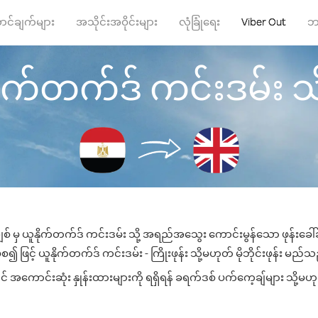
ာင်ချက်များ
အသိုင်းအဝိုင်းများ
လုံခြုံရေး
Viber Out
ဘ
ုက်တက်ဒ် ကင်းဒမ်း သို့ 
စ် မှ ယူနိုက်တက်ဒ် ကင်းဒမ်း သို့ အရည်အသွေး ကောင်းမွန်သော ဖုန်းခေါ်ဆ
ဖြင့် ယူနိုက်တက်ဒ် ကင်းဒမ်း - ကြိုးဖုန်း သို့မဟုတ် မိုဘိုင်းဖုန်း မည်သည့
 အကောင်းဆုံး နှုန်းထားများကို ရရှိရန် ခရက်ဒစ် ပက်ကေ့ချ်များ သို့မဟုတ