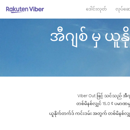
ဒေါင်းလုတ်
လုပ်ဆေ
အီဂျစ် မှ ယူနိ
Viber Out ဖြင့် သင်သည် အီဂျ
တစ်မိနစ်လျှင် 15.0 ¢ ပမာဏမှစ၍ 
ယူနိုက်တက်ဒ် ကင်းဒမ်း အတွက် တစ်မိနစ်လျှင်