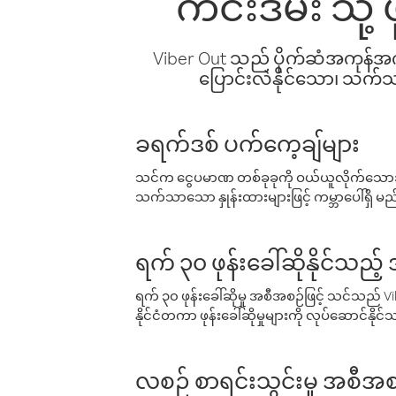
ကင်းဒမ်း သို
Viber Out သည် ပိုက်ဆံအကုန်အကျ 
ပြောင်းလဲနိုင်သော၊ သက်သာသ
ခရက်ဒစ် ပက်ကေ့ချ်များ
သင်က ငွေပမာဏ တစ်ခုခုကို ဝယ်ယူလိုက်သောအခ
သက်သာသော နှုန်းထားများဖြင့် ကမ္ဘာပေါ်ရှိ မည်သ
ရက် ၃၀ ဖုန်းခေါ်ဆိုနိုင်သည့
ရက် ၃၀ ဖုန်းခေါ်ဆိုမှု အစီအစဉ်ဖြင့် သင်သည
နိုင်ငံတကာ ဖုန်းခေါ်ဆိုမှုများကို လုပ်ဆောင်နိုင
လစဉ် စာရင်းသွင်းမှု အစီအစ