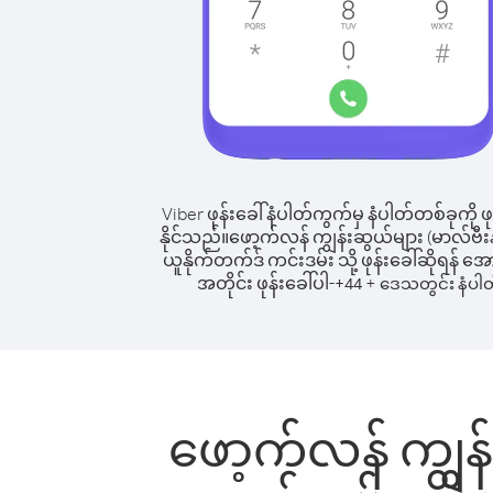
Viber ဖုန်းခေါ်နံပါတ်ကွက်မှ နံပါတ်တစ်ခုကို ဖု
နိုင်သည်။
ဖော့က်လန် ကျွန်းဆွယ်များ (မာလ်ဗီးနာ
ယူနိုက်တက်ဒ် ကင်းဒမ်း သို့ ဖုန်းခေါ်ဆိုရန် အ
အတိုင်း ဖုန်းခေါ်ပါ-
+
+
44
ဒေသတွင်း နံပါ
ဖော့က်လန် ကျွန်