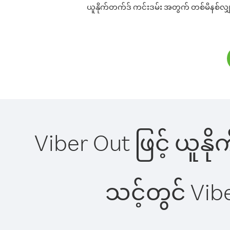
ယူနိုက်တက်ဒ် ကင်းဒမ်း အတွက် တစ်မိနစ်လျှင်
Viber Out ဖြင့် ယူနိ
သင့်တွင် Vi