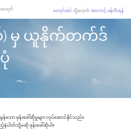
လော့ဂ်
လော့ဂ်အင်
သို့မဟုတ်
အကောင့် ဖန်တီးရန်
်) မှ ယူနိုက်တက်ဒ်
ုံ
န်သော ဖုန်းခေါ်ဆိုမှုများ လုပ်ဆောင်နိုင်သည်။
်နံပါတ်သို့မဆို ဖုန်းခေါ်ဆိုပါ။