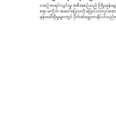
လစဉ် စာရင်းသွင်းမှု အစီအစဉ်သည် ကြိုးဖုန်းများနှင
စရာ မလိုဘဲ အဆင်ပြေသလို ပြောင်းလဲလုပ်ဆောင
ဖုန်းခေါ်ဆိုမှုများတွင် ပိုက်ဆံချွေတာနိုင်ပါသည်။