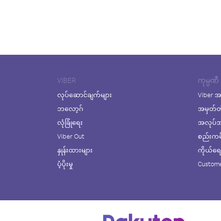
VIBER
ကုမ္ပဏီ
လုပ်ဆောင်ချက်များ
Viber အ
ဘလော့ဂ်
အမှတ်တ
လုံခြုံရေး
အလုပ်အက
Viber Out
စည်းကမ်း
နှုန်းထားများ
ကိုယ်ရေးလ
ပံ့ပိုးမှု
Custome