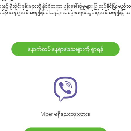
့် မိုဘိုင်းဖုန်းများသို့ နိုင်ငံတကာ ဖုန်းခေါ်ဆိုမှုများ ပြုလုပ်နိုင်ပြီး
်နိုင်သည့် အစီအစဉ်ဖြစ်ပါသည်။ လစဉ် စာရင်းသွင်းမှု အစီအစဉ်ဖြင့်
နောက်ထပ် နေရာဒေသများကို ရှာရန်
Viber မရှိသေးဘူးလား။