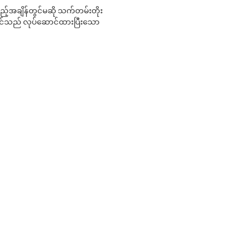
 မည်သည့်အချိန်တွင်မဆို သက်တမ်းတိုး
 သင်သည် လုပ်ဆောင်ထားပြီးသော