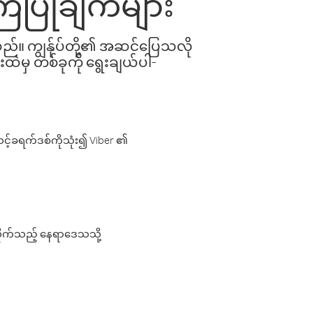
ြံပြုချက်များ
ါသည်။ ကျွန်ုပ်တို့၏ အဆင်ပြေသလို
းထဲမှ တစ်ခုကို ရွေးချယ်ပါ-
့်ခရက်ဒစ်ကိုသုံး၍ Viber ၏
လိုက်သည့် နေရာဒေသသို့