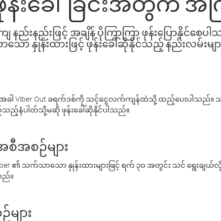
့ ဖုန်းခေါ်ခြင်းအတွက် အက
နည်းနည်းဖြင့် အချိန် ပိုကြာကြာ ဖုန်းပြောနိုင်စေပ
ော နှုန်းထားဖြင့် ဖုန်းခေါ်ဆိုနိုင်သည့် နည်းလမ်းမျာ
ါ Viber Out ခရက်ဒစ်ကို သင့်ငွေလက်ကျန်ထဲသို့ ထည့်ပေးပါသည်။ သင
ည့်နံပါတ်သို့မဆို ဖုန်းခေါ်ဆိုနိုင်ပါသည်။
် အစီအစဉ်များ
် Viber ၏ သက်သာသော နှုန်းထားများဖြင့် ရက် ၃၀ အတွင်း သင် ရွေးချယ်
်သည်။
ဉ်များ