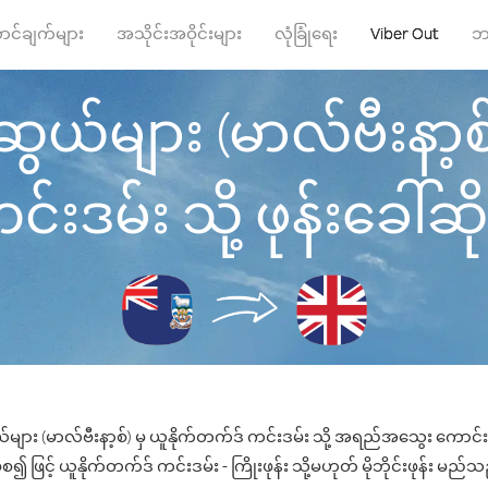
ာင်ချက်များ
အသိုင်းအဝိုင်းများ
လုံခြုံရေး
Viber Out
ဘ
ွယ်များ (မာလ်ဗီးနာ့စ
င်းဒမ်း သို့ ဖုန်းခေါ်ဆိုပ
များ (မာလ်ဗီးနာ့စ်) မှ ယူနိုက်တက်ဒ် ကင်းဒမ်း သို့ အရည်အသွေး ကောင်းမွ
ဖြင့် ယူနိုက်တက်ဒ် ကင်းဒမ်း - ကြိုးဖုန်း သို့မဟုတ် မိုဘိုင်းဖုန်း မည်သည့