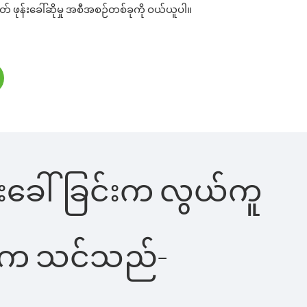
် ဖုန်းခေါ်ဆိုမှု အစီအစဉ်တစ်ခုကို ဝယ်ယူပါ။
ုန်းခေါ်ခြင်းက လွယ်ကူ
ိပါက သင်သည်-