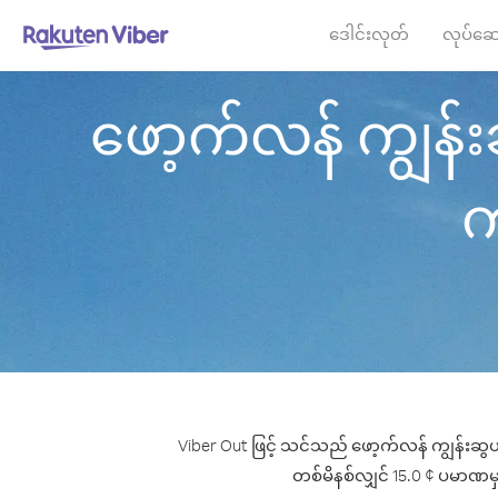
ဒေါင်းလုတ်
လုပ်ဆေ
ဖော့က်လန် ကျွန်းဆ
က
Viber Out ဖြင့် သင်သည် ဖော့က်လန် ကျွန်းဆွယ်
တစ်မိနစ်လျှင် 15.0 ¢ ပမာဏမှစ၍ 