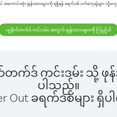
 အကောင်းဆုံး နှုန်းထားများကို ရရှိရန် ခရက်ဒစ် ပက်ကေ့ချ်များ သို့မဟုတ
ယူနိုက်တက်ဒ် ကင်းဒမ်း အတွက် နှုန်းထားများကို ကြည့်ပါ
ုက်တက်ဒ် ကင်းဒမ်း သို့ ဖ
ပါသည်။
ber Out ခရက်ဒစ်များ ရှ