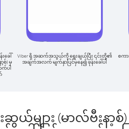
န်းခေါ်
Viber ရှိ အဆက်အသွယ်ကို ရွေးချယ်ပြီး ၎င်းတို့၏
စကားပ
့စ်) မှ
အချက်အလက် မျက်နှာပြင်မှနေ၍ ဖုန်းခေါ်ပါ
ောက်ပါ
တ်
းဆွယ်များ (မာလ်ဗီးနာ့စ်)