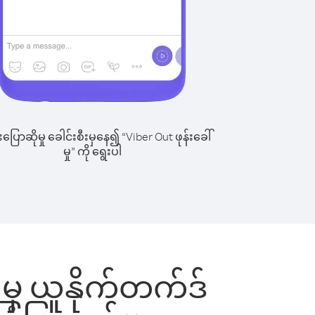
ြောဆိုမှု ခေါင်းစီးမှနေ၍ “Viber Out ဖုန်းခေါ်
မှု” ကို ရွေးပါ
 မှ ယူနိုက်တက်ဒ်