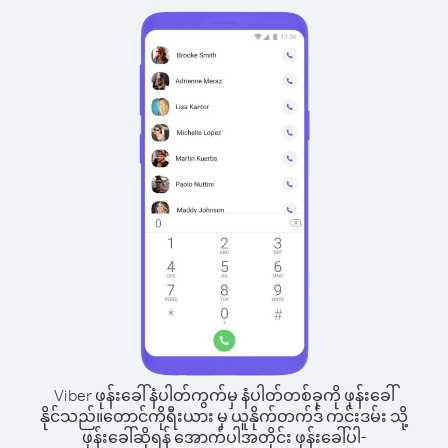
Viber ဖုန်းခေါ်နံပါတ်ကွက်မှ နံပါတ်တစ်ခုကို ဖုန်းခေါ်
နိုင်သည်။
တောင်ကိုရီးယား မှ ယူနိုက်တက်ဒ် ကင်းဒမ်း သို့
ဖုန်းခေါ်ဆိုရန် အောက်ပါအတိုင်း ဖုန်းခေါ်ပါ-