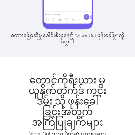
စကားပြောဆိုမှု ခေါင်းစီးမှနေ၍ “Viber Out ဖုန်းခေါ်မှု” ကို
ရွေးပါ
တောင်ကိုရီးယား မှ
ယူနိုက်တက်ဒ် ကင်း
ဒမ်း သို့ ဖုန်းခေါ်
ခြင်းအတွက်
အကြံပြုချက်များ
Viber Out သည် ပိုက်ဆံအကုန်အကျ