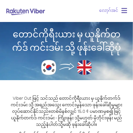
လော့ဂ်အင်
Togg
navig
တောင်ကိုရီးယား မှ ယူနိုက်တ
က်ဒ် ကင်းဒမ်း သို့ ဖုန်းခေါ်ဆိုပုံ
Viber Out ဖြင့် သင်သည် တောင်ကိုရီးယား မှ ယူနိုက်တက်ဒ်
ကင်းဒမ်း သို့ အရည်အသွေး ကောင်းမွန်သော ဖုန်းခေါ်ဆိုမှုများ
လုပ်ဆောင်နိုင်သည်။
တစ်မိနစ်လျှင် 15.0 ¢ ပမာဏမှစ၍ ဖြင့်
ယူနိုက်တက်ဒ် ကင်းဒမ်း - ကြိုးဖုန်း သို့မဟုတ် မိုဘိုင်းဖုန်း မည်
သည့်နံပါတ်သို့မဆို ဖုန်းခေါ်ဆိုပါ။