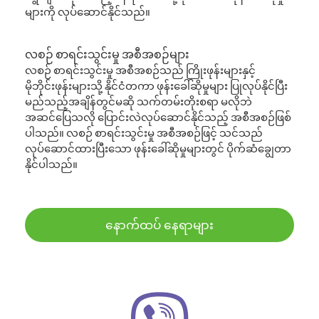
များကို လုပ်ဆောင်နိုင်သည်။
လစဉ် စာရင်းသွင်းမှု အစီအစဉ်များ
လစဉ် စာရင်းသွင်းမှု အစီအစဉ်သည် ကြိုးဖုန်းများနှင့်
မိုဘိုင်းဖုန်းများသို့ နိုင်ငံတကာ ဖုန်းခေါ်ဆိုမှုများ ပြုလုပ်နိုင်ပြီး
မည်သည့်အချိန်တွင်မဆို သက်တမ်းတိုးစရာ မလိုဘဲ
အဆင်ပြေသလို ပြောင်းလဲလုပ်ဆောင်နိုင်သည့် အစီအစဉ်ဖြစ်
ပါသည်။ လစဉ် စာရင်းသွင်းမှု အစီအစဉ်ဖြင့် သင်သည်
လုပ်ဆောင်ထားပြီးသော ဖုန်းခေါ်ဆိုမှုများတွင် ပိုက်ဆံချွေတာ
နိုင်ပါသည်။
နောက်ထပ် နေရာများ