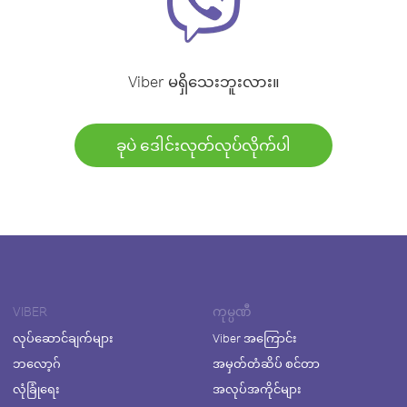
Viber မရှိသေးဘူးလား။
ခုပဲ ဒေါင်းလုတ်လုပ်လိုက်ပါ
VIBER
ကုမ္ပဏီ
လုပ်ဆောင်ချက်များ
Viber အကြောင်း
ဘလော့ဂ်
အမှတ်တံဆိပ် စင်တာ
လုံခြုံရေး
အလုပ်အကိုင်များ