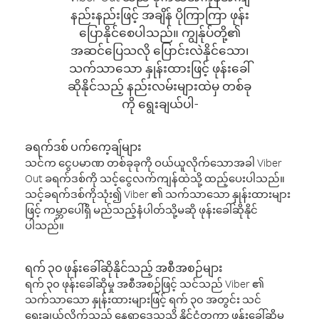
နည်းနည်းဖြင့် အချိန် ပိုကြာကြာ ဖုန်း
ပြောနိုင်စေပါသည်။ ကျွန်ုပ်တို့၏
အဆင်ပြေသလို ပြောင်းလဲနိုင်သော၊
သက်သာသော နှုန်းထားဖြင့် ဖုန်းခေါ်
ဆိုနိုင်သည့် နည်းလမ်းများထဲမှ တစ်ခု
ကို ရွေးချယ်ပါ-
ခရက်ဒစ် ပက်ကေ့ချ်များ
သင်က ငွေပမာဏ တစ်ခုခုကို ဝယ်ယူလိုက်သောအခါ Viber
Out ခရက်ဒစ်ကို သင့်ငွေလက်ကျန်ထဲသို့ ထည့်ပေးပါသည်။
သင့်ခရက်ဒစ်ကိုသုံး၍ Viber ၏ သက်သာသော နှုန်းထားများ
ဖြင့် ကမ္ဘာပေါ်ရှိ မည်သည့်နံပါတ်သို့မဆို ဖုန်းခေါ်ဆိုနိုင်
ပါသည်။
ရက် ၃၀ ဖုန်းခေါ်ဆိုနိုင်သည့် အစီအစဉ်များ
ရက် ၃၀ ဖုန်းခေါ်ဆိုမှု အစီအစဉ်ဖြင့် သင်သည် Viber ၏
သက်သာသော နှုန်းထားများဖြင့် ရက် ၃၀ အတွင်း သင်
ရွေးချယ်လိုက်သည့် နေရာဒေသသို့ နိုင်ငံတကာ ဖုန်းခေါ်ဆိုမှု