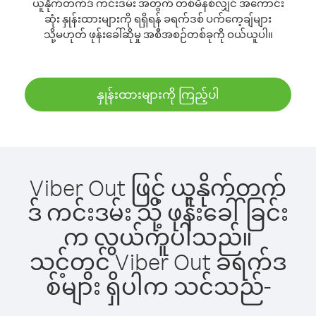
ယူနိုက်တက်ဒ် ကင်းဒမ်း အတွက် တစ်မိနစ်လျှင် အကောင်း
ဆုံး နှုန်းထားများကို ရရှိရန် ခရက်ဒစ် ပက်ကေ့ချ်များ
သို့မဟုတ် ဖုန်းခေါ်ဆိုမှု အစီအစဉ်တစ်ခုကို ဝယ်ယူပါ။
နှုန်းထားများကို ကြည့်ပါ
Viber Out ဖြင့် ယူနိုက်တက်
ဒ် ကင်းဒမ်း သို့ ဖုန်းခေါ်ခြင်း
က လွယ်ကူပါသည်။
သင့်တွင် Viber Out ခရက်ဒ
စ်များ ရှိပါက သင်သည်-