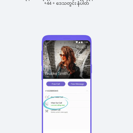
+
+
44
ဒေသတွင်း နံပါတ်