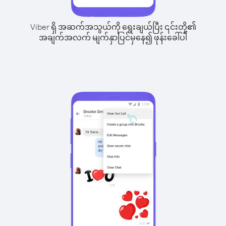
Viber ရှိ အဆက်အသွယ်ကို ရွေးချယ်ပြီး ၎င်းတို့၏
အချက်အလက် မျက်နှာပြင်မှနေ၍ ဖုန်းခေါ်ပါ