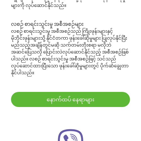
များကို လုပ်ဆောင်နိုင်သည်။
လစဉ် စာရင်းသွင်းမှု အစီအစဉ်များ
လစဉ် စာရင်းသွင်းမှု အစီအစဉ်သည် ကြိုးဖုန်းများနှင့်
မိုဘိုင်းဖုန်းများသို့ နိုင်ငံတကာ ဖုန်းခေါ်ဆိုမှုများ ပြုလုပ်နိုင်ပြီး
မည်သည့်အချိန်တွင်မဆို သက်တမ်းတိုးစရာ မလိုဘဲ
အဆင်ပြေသလို ပြောင်းလဲလုပ်ဆောင်နိုင်သည့် အစီအစဉ်ဖြစ်
ပါသည်။ လစဉ် စာရင်းသွင်းမှု အစီအစဉ်ဖြင့် သင်သည်
လုပ်ဆောင်ထားပြီးသော ဖုန်းခေါ်ဆိုမှုများတွင် ပိုက်ဆံချွေတာ
နိုင်ပါသည်။
နောက်ထပ် နေရာများ