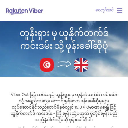
လော့ဂ်အင်
Togg
navig
တူနီးရှား မှ ယူနိုက်တက်ဒ်
ကင်းဒမ်း သို့ ဖုန်းခေါ်ဆိုပုံ
Viber Out ဖြင့် သင်သည် တူနီးရှား မှ ယူနိုက်တက်ဒ် ကင်းဒမ်း
သို့ အရည်အသွေး ကောင်းမွန်သော ဖုန်းခေါ်ဆိုမှုများ
လုပ်ဆောင်နိုင်သည်။
တစ်မိနစ်လျှင် 15.0 ¢ ပမာဏမှစ၍ ဖြင့်
ယူနိုက်တက်ဒ် ကင်းဒမ်း - ကြိုးဖုန်း သို့မဟုတ် မိုဘိုင်းဖုန်း မည်
သည့်နံပါတ်သို့မဆို ဖုန်းခေါ်ဆိုပါ။