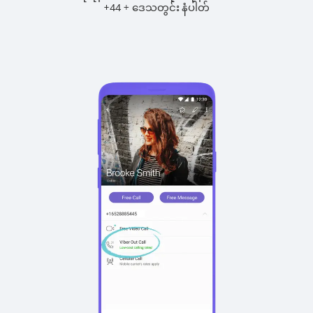
+
+
44
ဒေသတွင်း နံပါတ်