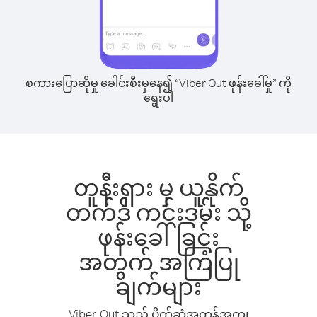
စကားပြောဆိုမှု ခေါင်းစီးမှနေ၍ “Viber Out ဖုန်းခေါ်မှု” ကို
ရွေးပါ
တူနီးရှား မှ ယူနိုက်
တက်ဒ် ကင်းဒမ်း သို့
ဖုန်းခေါ်ခြင်း
အတွက် အကြံပြု
ချက်များ
Viber Out သည် ပိုက်ဆံအကုန်အကျ