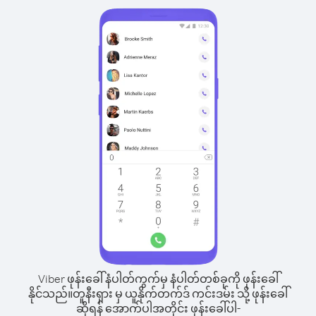
Viber ဖုန်းခေါ်နံပါတ်ကွက်မှ နံပါတ်တစ်ခုကို ဖုန်းခေါ်
နိုင်သည်။
တူနီးရှား မှ ယူနိုက်တက်ဒ် ကင်းဒမ်း သို့ ဖုန်းခေါ်
ဆိုရန် အောက်ပါအတိုင်း ဖုန်းခေါ်ပါ-