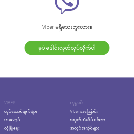
Viber မရှိသေးဘူးလား။
ခုပဲ ဒေါင်းလုတ်လုပ်လိုက်ပါ
VIBER
ကုမ္ပဏီ
လုပ်ဆောင်ချက်များ
Viber အကြောင်း
ဘလော့ဂ်
အမှတ်တံဆိပ် စင်တာ
လုံခြုံရေး
အလုပ်အကိုင်များ