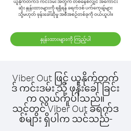
ယူနိုက်တက်ဒ် ကင်းဒမ်း အတွက် တစ်မိနစ်လျှင် အကောင်း
ဆုံး နှုန်းထားများကို ရရှိရန် ခရက်ဒစ် ပက်ကေ့ချ်များ
သို့မဟုတ် ဖုန်းခေါ်ဆိုမှု အစီအစဉ်တစ်ခုကို ဝယ်ယူပါ။
နှုန်းထားများကို ကြည့်ပါ
Viber Out ဖြင့် ယူနိုက်တက်
ဒ် ကင်းဒမ်း သို့ ဖုန်းခေါ်ခြင်း
က လွယ်ကူပါသည်။
သင့်တွင် Viber Out ခရက်ဒ
စ်များ ရှိပါက သင်သည်-