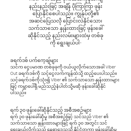
နည်းနည်းဖြင့် အချိန် ပိုကြာကြာ ဖုန်း
ပြောနိုင်စေပါသည်။ ကျွန်ုပ်တို့၏
အဆင်ပြေသလို ပြောင်းလဲနိုင်သော၊
သက်သာသော နှုန်းထားဖြင့် ဖုန်းခေါ်
ဆိုနိုင်သည့် နည်းလမ်းများထဲမှ တစ်ခု
ကို ရွေးချယ်ပါ-
ခရက်ဒစ် ပက်ကေ့ချ်များ
သင်က ငွေပမာဏ တစ်ခုခုကို ဝယ်ယူလိုက်သောအခါ Viber
Out ခရက်ဒစ်ကို သင့်ငွေလက်ကျန်ထဲသို့ ထည့်ပေးပါသည်။
သင့်ခရက်ဒစ်ကိုသုံး၍ Viber ၏ သက်သာသော နှုန်းထားများ
ဖြင့် ကမ္ဘာပေါ်ရှိ မည်သည့်နံပါတ်သို့မဆို ဖုန်းခေါ်ဆိုနိုင်
ပါသည်။
ရက် ၃၀ ဖုန်းခေါ်ဆိုနိုင်သည့် အစီအစဉ်များ
ရက် ၃၀ ဖုန်းခေါ်ဆိုမှု အစီအစဉ်ဖြင့် သင်သည် Viber ၏
သက်သာသော နှုန်းထားများဖြင့် ရက် ၃၀ အတွင်း သင်
ရွေးချယ်လိုက်သည့် နေရာဒေသသို့ နိုင်ငံတကာ ဖုန်းခေါ်ဆိုမှု