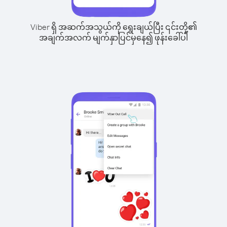
Viber ရှိ အဆက်အသွယ်ကို ရွေးချယ်ပြီး ၎င်းတို့၏
အချက်အလက် မျက်နှာပြင်မှနေ၍ ဖုန်းခေါ်ပါ