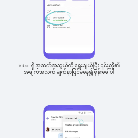
Viber ရှိ အဆက်အသွယ်ကို ရွေးချယ်ပြီး ၎င်းတို့၏
အချက်အလက် မျက်နှာပြင်မှနေ၍ ဖုန်းခေါ်ပါ