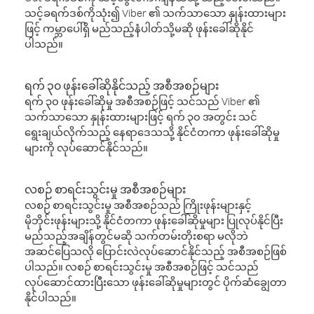
သင့်ခရက်ဒစ်ကိုသုံး၍ Viber ၏ သက်သာသော နှုန်းထားများ
ဖြင့် ကမ္ဘာပေါ်ရှိ မည်သည့်နံပါတ်သို့မဆို ဖုန်းခေါ်ဆိုနိုင်
ပါသည်။
ရက် ၃၀ ဖုန်းခေါ်ဆိုနိုင်သည့် အစီအစဉ်များ
ရက် ၃၀ ဖုန်းခေါ်ဆိုမှု အစီအစဉ်ဖြင့် သင်သည် Viber ၏
သက်သာသော နှုန်းထားများဖြင့် ရက် ၃၀ အတွင်း သင်
ရွေးချယ်လိုက်သည့် နေရာဒေသသို့ နိုင်ငံတကာ ဖုန်းခေါ်ဆိုမှု
များကို လုပ်ဆောင်နိုင်သည်။
လစဉ် စာရင်းသွင်းမှု အစီအစဉ်များ
လစဉ် စာရင်းသွင်းမှု အစီအစဉ်သည် ကြိုးဖုန်းများနှင့်
မိုဘိုင်းဖုန်းများသို့ နိုင်ငံတကာ ဖုန်းခေါ်ဆိုမှုများ ပြုလုပ်နိုင်ပြီး
မည်သည့်အချိန်တွင်မဆို သက်တမ်းတိုးစရာ မလိုဘဲ
အဆင်ပြေသလို ပြောင်းလဲလုပ်ဆောင်နိုင်သည့် အစီအစဉ်ဖြစ်
ပါသည်။ လစဉ် စာရင်းသွင်းမှု အစီအစဉ်ဖြင့် သင်သည်
လုပ်ဆောင်ထားပြီးသော ဖုန်းခေါ်ဆိုမှုများတွင် ပိုက်ဆံချွေတာ
နိုင်ပါသည်။