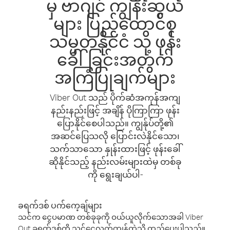
မှ ဗာဂျင် ကျွန်းဆွယ်
များ ပြည်ထောင်စု
သမ္မတနိုင်ငံ သို့ ဖုန်း
ခေါ်ခြင်းအတွက်
အကြံပြုချက်များ
Viber Out သည် ပိုက်ဆံအကုန်အကျ
နည်းနည်းဖြင့် အချိန် ပိုကြာကြာ ဖုန်း
ပြောနိုင်စေပါသည်။ ကျွန်ုပ်တို့၏
အဆင်ပြေသလို ပြောင်းလဲနိုင်သော၊
သက်သာသော နှုန်းထားဖြင့် ဖုန်းခေါ်
ဆိုနိုင်သည့် နည်းလမ်းများထဲမှ တစ်ခု
ကို ရွေးချယ်ပါ-
ခရက်ဒစ် ပက်ကေ့ချ်များ
သင်က ငွေပမာဏ တစ်ခုခုကို ဝယ်ယူလိုက်သောအခါ Viber
Out ခရက်ဒစ်ကို သင့်ငွေလက်ကျန်ထဲသို့ ထည့်ပေးပါသည်။