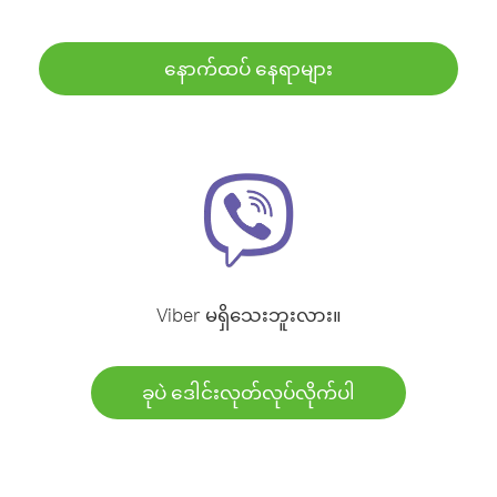
နောက်ထပ် နေရာများ
Viber မရှိသေးဘူးလား။
ခုပဲ ဒေါင်းလုတ်လုပ်လိုက်ပါ