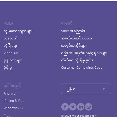
VIBER
ကုမ္ပဏီ
လုပ်ဆောင်ချက်များ
Viber အကြောင်း
ဘလော့ဂ်
အမှတ်တံဆိပ် စင်တာ
လုံခြုံရေး
အလုပ်အကိုင်များ
Viber Out
စည်းကမ်းချက်များနှင့် မူဝါဒများ
နှုန်းထားများ
ကိုယ်ရေးလုံခြုံမှု မူဝါဒ
ပံ့ပိုးမှု
Customer Complaints Code
ဒေါင်းလုတ်
မြန်မာ
Android
iPhone & iPad
Windows PC
Mac
©
2026
Viber Media S.à r.l.