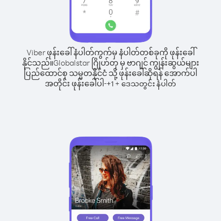
Viber ဖုန်းခေါ်နံပါတ်ကွက်မှ နံပါတ်တစ်ခုကို ဖုန်းခေါ်
နိုင်သည်။
Globalstar ဂြိုဟ်တု မှ ဗာဂျင် ကျွန်းဆွယ်များ
ပြည်ထောင်စု သမ္မတနိုင်ငံ သို့ ဖုန်းခေါ်ဆိုရန် အောက်ပါ
အတိုင်း ဖုန်းခေါ်ပါ-
+
+
1
ဒေသတွင်း နံပါတ်