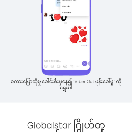
စကားပြောဆိုမှု ခေါင်းစီးမှနေ၍ “Viber Out ဖုန်းခေါ်မှု” ကို
ရွေးပါ
Globalstar ဂြိုဟ်တု