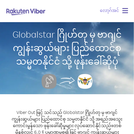
လော့ဂ်အင်
Togg
navig
Globalstar ဂြိုဟ်တု မှ ဗာဂျင်
ကျွန်းဆွယ်များ ပြည်ထောင်စု
သမ္မတနိုင်ငံ သို့ ဖုန်းခေါ်ဆိုပုံ
Viber Out ဖြင့် သင်သည် Globalstar ဂြိုဟ်တု မှ ဗာဂျင်
ကျွန်းဆွယ်များ ပြည်ထောင်စု သမ္မတနိုင်ငံ သို့ အရည်အသွေး
ကောင်းမွန်သော ဖုန်းခေါ်ဆိုမှုများ လုပ်ဆောင်နိုင်သည်။
တစ်
မိနစ်လျှင် 6.0 ¢ ပမာဏမှစ၍ ဖြင့် ဗာဂျင် ကျွန်းဆွယ်များ