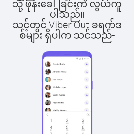
သို့ ဖုန်းခေါ်ခြင်းက လွယ်ကူ
ပါသည်။
သင့်တွင် Viber Out ခရက်ဒ
စ်များ ရှိပါက သင်သည်-