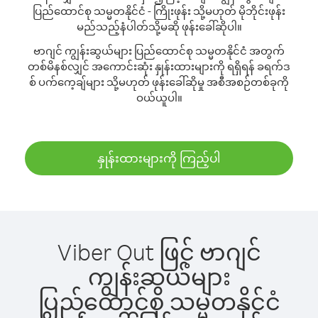
ပြည်ထောင်စု သမ္မတနိုင်ငံ - ကြိုးဖုန်း သို့မဟုတ် မိုဘိုင်းဖုန်း
မည်သည့်နံပါတ်သို့မဆို ဖုန်းခေါ်ဆိုပါ။
ဗာဂျင် ကျွန်းဆွယ်များ ပြည်ထောင်စု သမ္မတနိုင်ငံ အတွက်
တစ်မိနစ်လျှင် အကောင်းဆုံး နှုန်းထားများကို ရရှိရန် ခရက်ဒ
စ် ပက်ကေ့ချ်များ သို့မဟုတ် ဖုန်းခေါ်ဆိုမှု အစီအစဉ်တစ်ခုကို
ဝယ်ယူပါ။
နှုန်းထားများကို ကြည့်ပါ
Viber Out ဖြင့် ဗာဂျင်
ကျွန်းဆွယ်များ
ပြည်ထောင်စု သမ္မတနိုင်ငံ