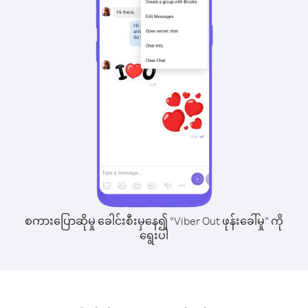
စကားပြောဆိုမှု ခေါင်းစီးမှနေ၍ “Viber Out ဖုန်းခေါ်မှု” ကို
ရွေးပါ