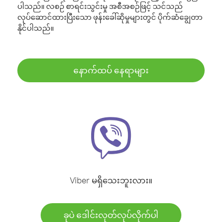
ပါသည်။ လစဉ် စာရင်းသွင်းမှု အစီအစဉ်ဖြင့် သင်သည်
လုပ်ဆောင်ထားပြီးသော ဖုန်းခေါ်ဆိုမှုများတွင် ပိုက်ဆံချွေတာ
နိုင်ပါသည်။
နောက်ထပ် နေရာများ
Viber မရှိသေးဘူးလား။
ခုပဲ ဒေါင်းလုတ်လုပ်လိုက်ပါ