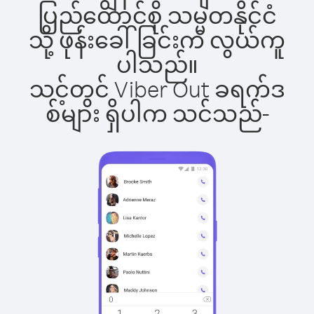
ပြည်ထောင်စု သမ္မတနိုင်ငံ
သို့ ဖုန်းခေါ်ခြင်းက လွယ်ကူ
ပါသည်။
သင့်တွင် Viber Out ခရက်ဒ
စ်များ ရှိပါက သင်သည်-