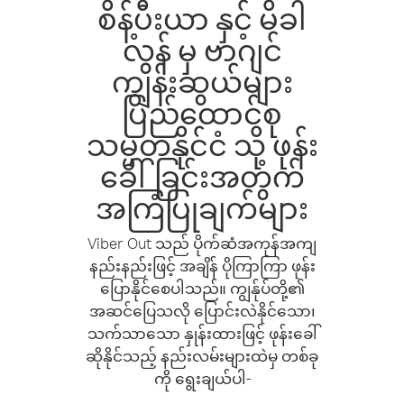
စိန့်ပီးယာ နှင့် မိခါ
လွန် မှ ဗာဂျင်
ကျွန်းဆွယ်များ
ပြည်ထောင်စု
သမ္မတနိုင်ငံ သို့ ဖုန်း
ခေါ်ခြင်းအတွက်
အကြံပြုချက်များ
Viber Out သည် ပိုက်ဆံအကုန်အကျ
နည်းနည်းဖြင့် အချိန် ပိုကြာကြာ ဖုန်း
ပြောနိုင်စေပါသည်။ ကျွန်ုပ်တို့၏
အဆင်ပြေသလို ပြောင်းလဲနိုင်သော၊
သက်သာသော နှုန်းထားဖြင့် ဖုန်းခေါ်
ဆိုနိုင်သည့် နည်းလမ်းများထဲမှ တစ်ခု
ကို ရွေးချယ်ပါ-