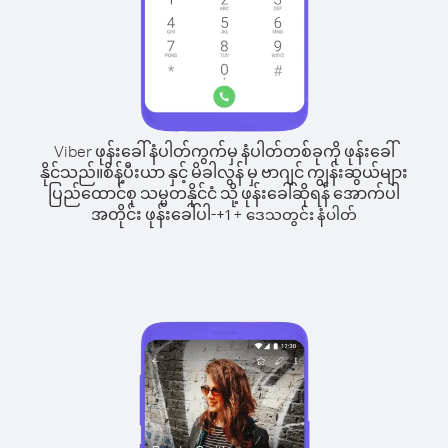
Viber ဖုန်းခေါ်နံပါတ်ကွက်မှ နံပါတ်တစ်ခုကို ဖုန်းခေါ်
နိုင်သည်။
စိန့်ပီးယာ နှင့် မိခါလွန် မှ ဗာဂျင် ကျွန်းဆွယ်များ
ပြည်ထောင်စု သမ္မတနိုင်ငံ သို့ ဖုန်းခေါ်ဆိုရန် အောက်ပါ
အတိုင်း ဖုန်းခေါ်ပါ-
+
+
1
ဒေသတွင်း နံပါတ်