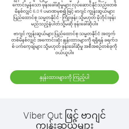
ကောင်းမွန်သော ဖုန်းခေါ်ဆိုမှုများ လုပ်ဆောင်နိုင်သည်။
တစ်
မိနစ်လျှင် 6.0 ¢ ပမာဏမှစ၍ ဖြင့် ဗာဂျင် ကျွန်းဆွယ်များ
ပြည်ထောင်စု သမ္မတနိုင်ငံ - ကြိုးဖုန်း သို့မဟုတ် မိုဘိုင်းဖုန်း
မည်သည့်နံပါတ်သို့မဆို ဖုန်းခေါ်ဆိုပါ။
ဗာဂျင် ကျွန်းဆွယ်များ ပြည်ထောင်စု သမ္မတနိုင်ငံ အတွက်
တစ်မိနစ်လျှင် အကောင်းဆုံး နှုန်းထားများကို ရရှိရန် ခရက်ဒ
စ် ပက်ကေ့ချ်များ သို့မဟုတ် ဖုန်းခေါ်ဆိုမှု အစီအစဉ်တစ်ခုကို
ဝယ်ယူပါ။
နှုန်းထားများကို ကြည့်ပါ
Viber Out ဖြင့် ဗာဂျင်
ကျွန်းဆွယ်များ