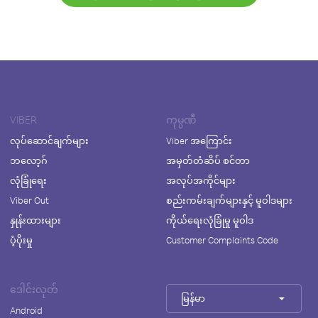
VIBER
ကုမ္ပဏီ
လုပ်ဆောင်ချက်များ
Viber အကြောင်း
ဘလော့ဂ်
အမှတ်တံဆိပ် စင်တာ
လုံခြုံရေး
အလုပ်အကိုင်များ
Viber Out
စည်းကမ်းချက်များနှင့် မူဝါဒများ
နှုန်းထားများ
ကိုယ်ရေးလုံခြုံမှု မူဝါဒ
ပံ့ပိုးမှု
Customer Complaints Code
ဒေါင်းလုတ်
မြန်မာ
Android