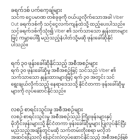
ခရက်ဒစ် ပက်ကေ့ချ်များ
သင်က ငွေပမာဏ တစ်ခုခုကို ဝယ်ယူလိုက်သောအခါ Viber
Out ခရက်ဒစ်ကို သင့်ငွေလက်ကျန်ထဲသို့ ထည့်ပေးပါသည်။
သင့်ခရက်ဒစ်ကိုသုံး၍ Viber ၏ သက်သာသော နှုန်းထားများ
ဖြင့် ကမ္ဘာပေါ်ရှိ မည်သည့်နံပါတ်သို့မဆို ဖုန်းခေါ်ဆိုနိုင်
ပါသည်။
ရက် ၃၀ ဖုန်းခေါ်ဆိုနိုင်သည့် အစီအစဉ်များ
ရက် ၃၀ ဖုန်းခေါ်ဆိုမှု အစီအစဉ်ဖြင့် သင်သည် Viber ၏
သက်သာသော နှုန်းထားများဖြင့် ရက် ၃၀ အတွင်း သင်
ရွေးချယ်လိုက်သည့် နေရာဒေသသို့ နိုင်ငံတကာ ဖုန်းခေါ်ဆိုမှု
များကို လုပ်ဆောင်နိုင်သည်။
လစဉ် စာရင်းသွင်းမှု အစီအစဉ်များ
လစဉ် စာရင်းသွင်းမှု အစီအစဉ်သည် ကြိုးဖုန်းများနှင့်
မိုဘိုင်းဖုန်းများသို့ နိုင်ငံတကာ ဖုန်းခေါ်ဆိုမှုများ ပြုလုပ်နိုင်ပြီး
မည်သည့်အချိန်တွင်မဆို သက်တမ်းတိုးစရာ မလိုဘဲ
အဆင်ပြေသလို ပြောင်းလဲလုပ်ဆောင်နိုင်သည့် အစီအစဉ်ဖြစ်