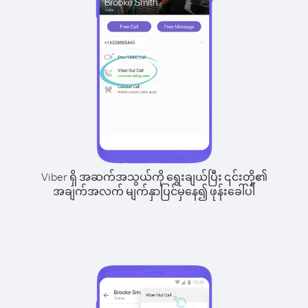
Viber ရှိ အဆက်အသွယ်ကို ရွေးချယ်ပြီး ၎င်းတို့၏
အချက်အလက် မျက်နှာပြင်မှနေ၍ ဖုန်းခေါ်ပါ