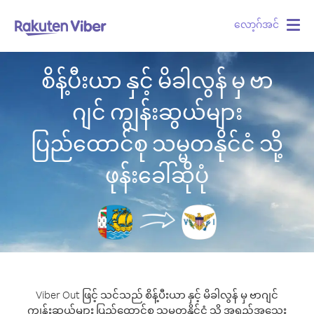
လော့ဂ်အင်
Togg
navig
စိန့်ပီးယာ နှင့် မိခါလွန် မှ ဗာ
ဂျင် ကျွန်းဆွယ်များ
ပြည်ထောင်စု သမ္မတနိုင်ငံ သို့
ဖုန်းခေါ်ဆိုပုံ
Viber Out ဖြင့် သင်သည် စိန့်ပီးယာ နှင့် မိခါလွန် မှ ဗာဂျင်
ကျွန်းဆွယ်များ ပြည်ထောင်စု သမ္မတနိုင်ငံ သို့ အရည်အသွေး