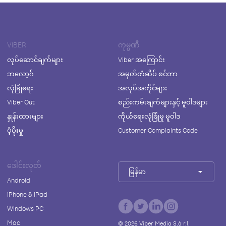
VIBER
ကုမ္ပဏီ
လုပ်ဆောင်ချက်များ
Viber အကြောင်း
ဘလော့ဂ်
အမှတ်တံဆိပ် စင်တာ
လုံခြုံရေး
အလုပ်အကိုင်များ
Viber Out
စည်းကမ်းချက်များနှင့် မူဝါဒများ
နှုန်းထားများ
ကိုယ်ရေးလုံခြုံမှု မူဝါဒ
ပံ့ပိုးမှု
Customer Complaints Code
ဒေါင်းလုတ်
မြန်မာ
Android
iPhone & iPad
Windows PC
Mac
©
2026
Viber Media S.à r.l.