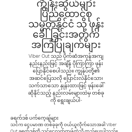
ကျွန်းဆွယ်များ
ပြည်ထောင်စု
သမ္မတနိုင်ငံ သို့ ဖုန်း
ခေါ်ခြင်းအတွက်
အကြံပြုချက်များ
Viber Out သည် ပိုက်ဆံအကုန်အကျ
နည်းနည်းဖြင့် အချိန် ပိုကြာကြာ ဖုန်း
ပြောနိုင်စေပါသည်။ ကျွန်ုပ်တို့၏
အဆင်ပြေသလို ပြောင်းလဲနိုင်သော၊
သက်သာသော နှုန်းထားဖြင့် ဖုန်းခေါ်
ဆိုနိုင်သည့် နည်းလမ်းများထဲမှ တစ်ခု
ကို ရွေးချယ်ပါ-
ခရက်ဒစ် ပက်ကေ့ချ်များ
သင်က ငွေပမာဏ တစ်ခုခုကို ဝယ်ယူလိုက်သောအခါ Viber
Out ခရက်ဒစ်ကို သင့်ငွေလက်ကျန်ထဲသို့ ထည့်ပေးပါသည်။