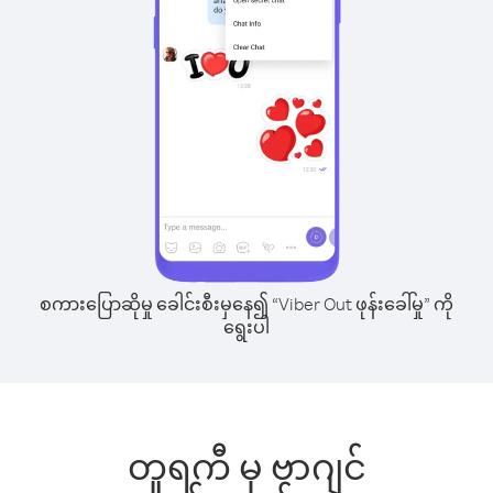
စကားပြောဆိုမှု ခေါင်းစီးမှနေ၍ “Viber Out ဖုန်းခေါ်မှု” ကို
ရွေးပါ
တူရကီ မှ ဗာဂျင်