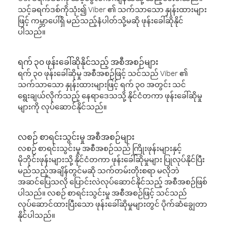
သင့်ခရက်ဒစ်ကိုသုံး၍ Viber ၏ သက်သာသော နှုန်းထားများ
ဖြင့် ကမ္ဘာပေါ်ရှိ မည်သည့်နံပါတ်သို့မဆို ဖုန်းခေါ်ဆိုနိုင်
ပါသည်။
ရက် ၃၀ ဖုန်းခေါ်ဆိုနိုင်သည့် အစီအစဉ်များ
ရက် ၃၀ ဖုန်းခေါ်ဆိုမှု အစီအစဉ်ဖြင့် သင်သည် Viber ၏
သက်သာသော နှုန်းထားများဖြင့် ရက် ၃၀ အတွင်း သင်
ရွေးချယ်လိုက်သည့် နေရာဒေသသို့ နိုင်ငံတကာ ဖုန်းခေါ်ဆိုမှု
များကို လုပ်ဆောင်နိုင်သည်။
လစဉ် စာရင်းသွင်းမှု အစီအစဉ်များ
လစဉ် စာရင်းသွင်းမှု အစီအစဉ်သည် ကြိုးဖုန်းများနှင့်
မိုဘိုင်းဖုန်းများသို့ နိုင်ငံတကာ ဖုန်းခေါ်ဆိုမှုများ ပြုလုပ်နိုင်ပြီး
မည်သည့်အချိန်တွင်မဆို သက်တမ်းတိုးစရာ မလိုဘဲ
အဆင်ပြေသလို ပြောင်းလဲလုပ်ဆောင်နိုင်သည့် အစီအစဉ်ဖြစ်
ပါသည်။ လစဉ် စာရင်းသွင်းမှု အစီအစဉ်ဖြင့် သင်သည်
လုပ်ဆောင်ထားပြီးသော ဖုန်းခေါ်ဆိုမှုများတွင် ပိုက်ဆံချွေတာ
နိုင်ပါသည်။