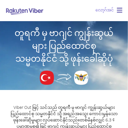
လော့ဂ်အင်
Togg
navig
တူရကီ မှ ဗာဂျင် ကျွန်းဆွယ်
များ ပြည်ထောင်စု
သမ္မတနိုင်ငံ သို့ ဖုန်းခေါ်ဆိုပုံ
Viber Out ဖြင့် သင်သည် တူရကီ မှ ဗာဂျင် ကျွန်းဆွယ်များ
ပြည်ထောင်စု သမ္မတနိုင်ငံ သို့ အရည်အသွေး ကောင်းမွန်သော
ဖုန်းခေါ်ဆိုမှုများ လုပ်ဆောင်နိုင်သည်။
တစ်မိနစ်လျှင် 6.3 ¢
ပမာဏမှစ၍ ဖြင့် ဗာဂျင် ကျွန်းဆွယ်များ ပြည်ထောင်စု