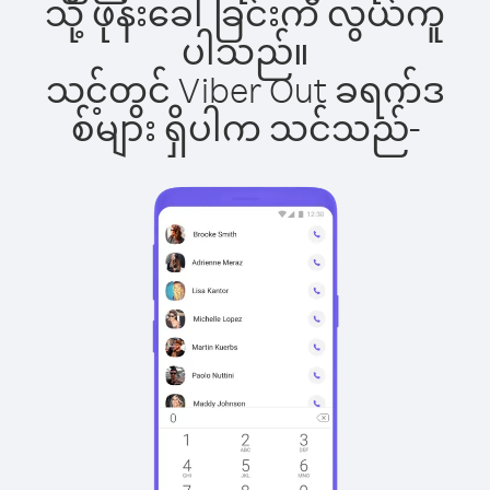
သို့ ဖုန်းခေါ်ခြင်းက လွယ်ကူ
ပါသည်။
သင့်တွင် Viber Out ခရက်ဒ
စ်များ ရှိပါက သင်သည်-