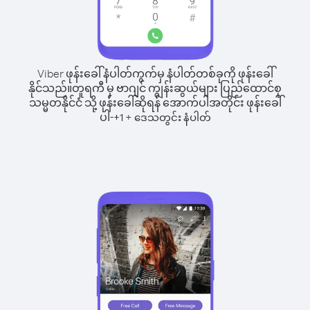
Viber ဖုန်းခေါ်နံပါတ်ကွက်မှ နံပါတ်တစ်ခုကို ဖုန်းခေါ်
နိုင်သည်။
တူရကီ မှ ဗာဂျင် ကျွန်းဆွယ်များ ပြည်ထောင်စု
သမ္မတနိုင်ငံ သို့ ဖုန်းခေါ်ဆိုရန် အောက်ပါအတိုင်း ဖုန်းခေါ်
ပါ-
+
+
1
ဒေသတွင်း နံပါတ်