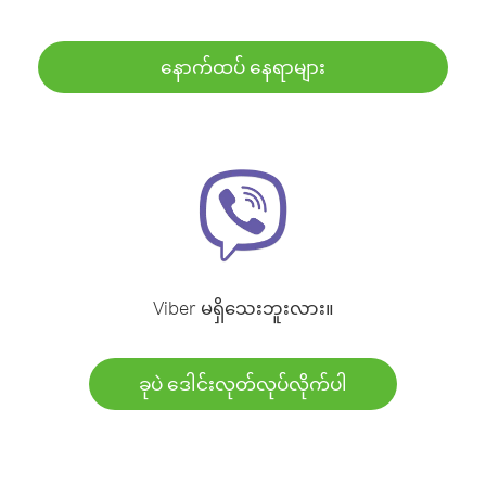
နောက်ထပ် နေရာများ
Viber မရှိသေးဘူးလား။
ခုပဲ ဒေါင်းလုတ်လုပ်လိုက်ပါ