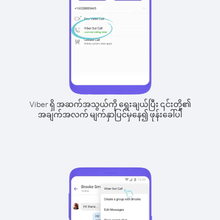
Viber ရှိ အဆက်အသွယ်ကို ရွေးချယ်ပြီး ၎င်းတို့၏
အချက်အလက် မျက်နှာပြင်မှနေ၍ ဖုန်းခေါ်ပါ