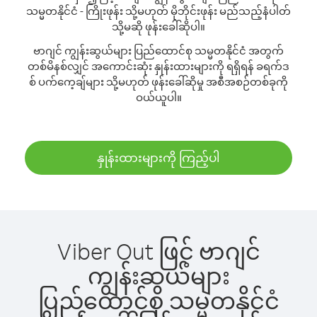
သမ္မတနိုင်ငံ - ကြိုးဖုန်း သို့မဟုတ် မိုဘိုင်းဖုန်း မည်သည့်နံပါတ်
သို့မဆို ဖုန်းခေါ်ဆိုပါ။
ဗာဂျင် ကျွန်းဆွယ်များ ပြည်ထောင်စု သမ္မတနိုင်ငံ အတွက်
တစ်မိနစ်လျှင် အကောင်းဆုံး နှုန်းထားများကို ရရှိရန် ခရက်ဒ
စ် ပက်ကေ့ချ်များ သို့မဟုတ် ဖုန်းခေါ်ဆိုမှု အစီအစဉ်တစ်ခုကို
ဝယ်ယူပါ။
နှုန်းထားများကို ကြည့်ပါ
Viber Out ဖြင့် ဗာဂျင်
ကျွန်းဆွယ်များ
ပြည်ထောင်စု သမ္မတနိုင်ငံ