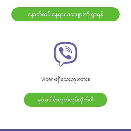
နောက်ထပ် နေရာဒေသများကို ရှာရန်
Viber မရှိသေးဘူးလား။
ခုပဲ ဒေါင်းလုတ်လုပ်လိုက်ပါ