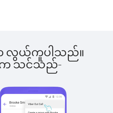
ြင်းက လွယ်ကူပါသည်။
ိပါက သင်သည်-