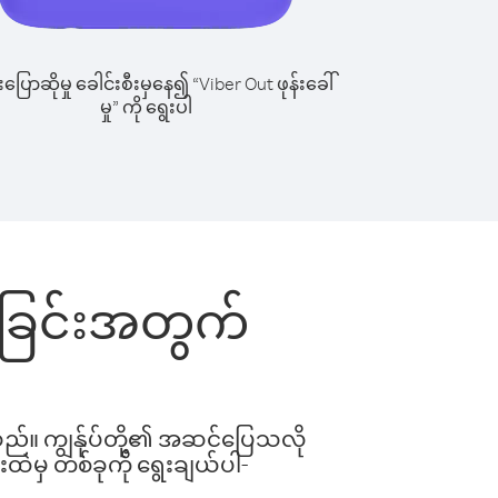
ြောဆိုမှု ခေါင်းစီးမှနေ၍ “Viber Out ဖုန်းခေါ်
မှု” ကို ရွေးပါ
ါ်ခြင်းအတွက်
ါသည်။ ကျွန်ုပ်တို့၏ အဆင်ပြေသလို
းထဲမှ တစ်ခုကို ရွေးချယ်ပါ-