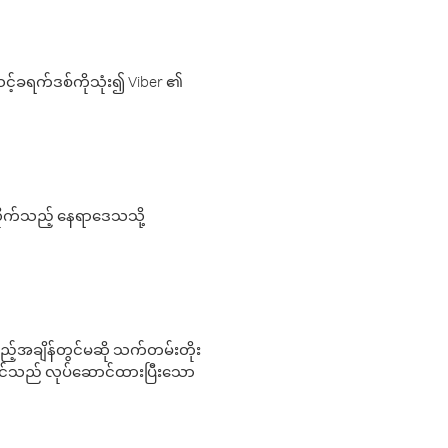
့်ခရက်ဒစ်ကိုသုံး၍ Viber ၏
လိုက်သည့် နေရာဒေသသို့
 မည်သည့်အချိန်တွင်မဆို သက်တမ်းတိုး
 သင်သည် လုပ်ဆောင်ထားပြီးသော