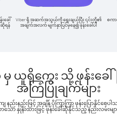
န်းခေါ်
Viber ရှိ အဆက်အသွယ်ကို ရွေးချယ်ပြီး ၎င်းတို့၏
စကားပ
်ဆိုရန်
အချက်အလက် မျက်နှာပြင်မှနေ၍ ဖုန်းခေါ်ပါ
ှ ယူရိုကွေး သို့ ဖုန်းခေ
အကြံပြုချက်များ
နည်းနည်းဖြင့် အချိန် ပိုကြာကြာ ဖုန်းပြောနိုင်စေပ
ော နှုန်းထားဖြင့် ဖုန်းခေါ်ဆိုနိုင်သည့် နည်းလမ်းမျာ