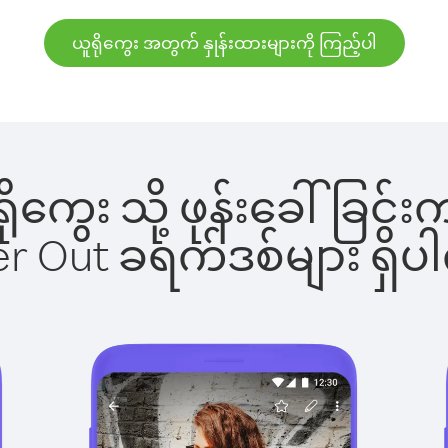
ယူရိုကွေး အတွက် နှုန်းထားများကို ကြည့်ပါ
ူရိုကွေး သို့ ဖုန်းခေါ်ခ
ber Out ခရက်ဒစ်များ ရှ