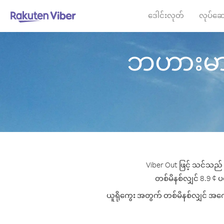
ဒေါင်းလုတ်
လုပ်ဆေ
ဘဟားမားစ်
Viber Out ဖြင့် သင်သည် 
တစ်မိနစ်လျှင် 8.9 ¢ ပမ
ယူရိုကွေး အတွက် တစ်မိနစ်လျှင် အကောင