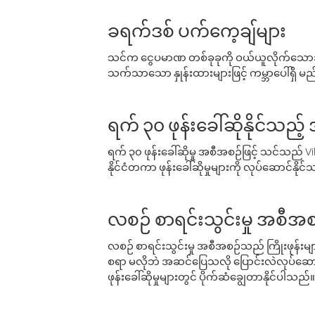
ခရက်ဒစ် ပက်ကေ့ချ်များ
သင်က ငွေပမာဏ တစ်ခုခုကို ဝယ်ယူလိုက်သောအခ
သက်သာသော နှုန်းထားများဖြင့် ကမ္ဘာပေါ်ရှိ မည်သ
ရက် ၃၀ ဖုန်းခေါ်ဆိုနိုင်သည့
ရက် ၃၀ ဖုန်းခေါ်ဆိုမှု အစီအစဉ်ဖြင့် သင်သည
နိုင်ငံတကာ ဖုန်းခေါ်ဆိုမှုများကို လုပ်ဆောင်နိုင
လစဉ် စာရင်းသွင်းမှု အစီအစ
လစဉ် စာရင်းသွင်းမှု အစီအစဉ်သည် ကြိုးဖုန်းများနှင
စရာ မလိုဘဲ အဆင်ပြေသလို ပြောင်းလဲလုပ်ဆောင
ဖုန်းခေါ်ဆိုမှုများတွင် ပိုက်ဆံချွေတာနိုင်ပါသည်။