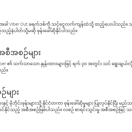
ါ Viber Out ခရက်ဒစ်ကို သင့်ငွေလက်ကျန်ထဲသို့ ထည့်ပေးပါသည်။ သင
ည့်နံပါတ်သို့မဆို ဖုန်းခေါ်ဆိုနိုင်ပါသည်။
် အစီအစဉ်များ
် Viber ၏ သက်သာသော နှုန်းထားများဖြင့် ရက် ၃၀ အတွင်း သင် ရွေးချယ်
်သည်။
ဉ်များ
့် မိုဘိုင်းဖုန်းများသို့ နိုင်ငံတကာ ဖုန်းခေါ်ဆိုမှုများ ပြုလုပ်နိုင်ပြီး
်နိုင်သည့် အစီအစဉ်ဖြစ်ပါသည်။ လစဉ် စာရင်းသွင်းမှု အစီအစဉ်ဖြင့်