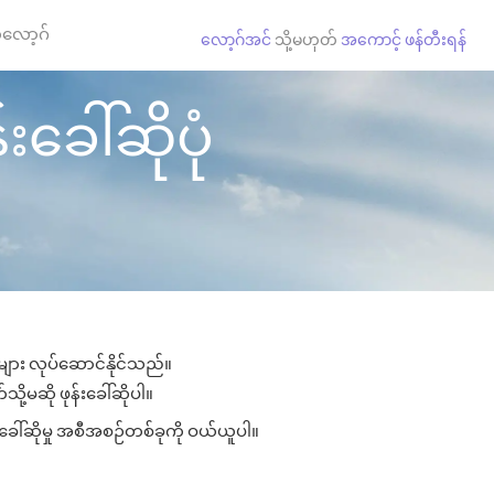
လော့ဂ်
လော့ဂ်အင်
သို့မဟုတ်
အကောင့် ဖန်တီးရန်
ခေါ်ဆိုပုံ
ုများ လုပ်ဆောင်နိုင်သည်။
ို့မဆို ဖုန်းခေါ်ဆိုပါ။
းခေါ်ဆိုမှု အစီအစဉ်တစ်ခုကို ဝယ်ယူပါ။