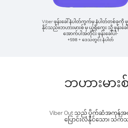
Viber ဖုန်းခေါ်နံပါတ်ကွက်မှ နံပါတ်တစ်ခုကို ဖု
နိုင်သည်။
ဘဟားမားစ် မှ ယူရိုကွေး သို့ ဖုန်းခေါ
အောက်ပါအတိုင်း ဖုန်းခေါ်ပါ-
+
+
598
ဒေသတွင်း နံပါတ်
ဘဟားမားစ် မ
Viber Out သည် ပိုက်ဆံအကုန်အကျ 
ပြောင်းလဲနိုင်သော၊ သက်သာသ