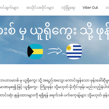
ာင်ချက်များ
အသိုင်းအဝိုင်းများ
လုံခြုံရေး
Viber Out
ဘ
 မှ ယူရိုကွေး သို့ ဖုန်း
ဘဟားမားစ် မှ ယူရိုကွေး သို့ အရည်အသွေး ကောင်းမွန်သော ဖုန်းခေါ်ဆိုမှ
ာဏမှစ၍ ဖြင့် ယူရိုကွေး - ကြိုးဖုန်း သို့မဟုတ် မိုဘိုင်းဖုန်း မည်သည့်နံပါတ်သ
်းဆုံး နှုန်းထားများကို ရရှိရန် ခရက်ဒစ် ပက်ကေ့ချ်များ သို့မဟုတ် ဖုန်