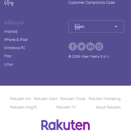
ပံ့ပိုးမှု
Customer Complaints Code
ဒေါင်းလုတ်
မြန်မာ
Android
iPhone & iPad
Windows PC
Mac
©
2026
Viber Media S.à r.l.
Linux
Rakuten Viki
Rakuten Kobo
Rakuten Travel
Rakuten Marketing
Rakuten Insight
Rakuten TV
About Rakuten