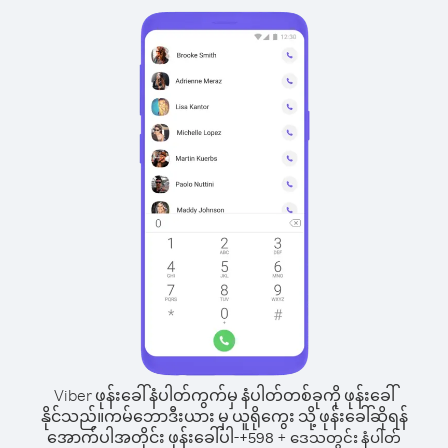
Viber ဖုန်းခေါ်နံပါတ်ကွက်မှ နံပါတ်တစ်ခုကို ဖုန်းခေါ်
နိုင်သည်။
ကမ်ဘောဒီးယား မှ ယူရိုကွေး သို့ ဖုန်းခေါ်ဆိုရန်
အောက်ပါအတိုင်း ဖုန်းခေါ်ပါ-
+
+
598
ဒေသတွင်း နံပါတ်