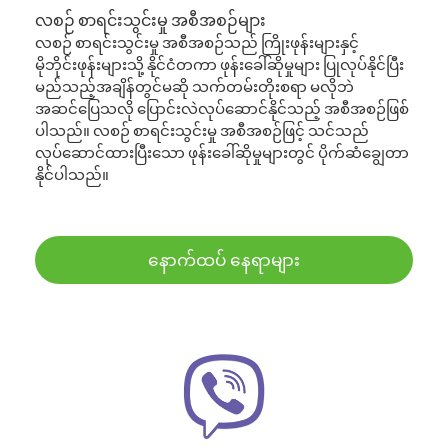
လစဉ် စာရင်းသွင်းမှု အစီအစဉ်များ
လစဉ် စာရင်းသွင်းမှု အစီအစဉ်သည် ကြိုးဖုန်းများနှင့်
မိုဘိုင်းဖုန်းများသို့ နိုင်ငံတကာ ဖုန်းခေါ်ဆိုမှုများ ပြုလုပ်နိုင်ပြီး
မည်သည့်အချိန်တွင်မဆို သက်တမ်းတိုးစရာ မလိုဘဲ
အဆင်ပြေသလို ပြောင်းလဲလုပ်ဆောင်နိုင်သည့် အစီအစဉ်ဖြစ်
ပါသည်။ လစဉ် စာရင်းသွင်းမှု အစီအစဉ်ဖြင့် သင်သည်
လုပ်ဆောင်ထားပြီးသော ဖုန်းခေါ်ဆိုမှုများတွင် ပိုက်ဆံချွေတာ
နိုင်ပါသည်။
နောက်ထပ် နေရာများ