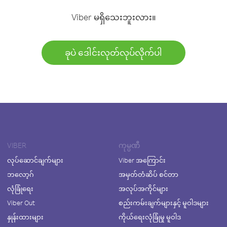
Viber မရှိသေးဘူးလား။
ခုပဲ ဒေါင်းလုတ်လုပ်လိုက်ပါ
VIBER
ကုမ္ပဏီ
လုပ်ဆောင်ချက်များ
Viber အကြောင်း
ဘလော့ဂ်
အမှတ်တံဆိပ် စင်တာ
လုံခြုံရေး
အလုပ်အကိုင်များ
Viber Out
စည်းကမ်းချက်များနှင့် မူဝါဒများ
နှုန်းထားများ
ကိုယ်ရေးလုံခြုံမှု မူဝါဒ