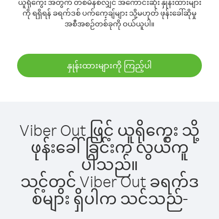
ယူရိုကွေး အတွက် တစ်မိနစ်လျှင် အကောင်းဆုံး နှုန်းထားများ
ကို ရရှိရန် ခရက်ဒစ် ပက်ကေ့ချ်များ သို့မဟုတ် ဖုန်းခေါ်ဆိုမှု
အစီအစဉ်တစ်ခုကို ဝယ်ယူပါ။
နှုန်းထားများကို ကြည့်ပါ
Viber Out ဖြင့် ယူရိုကွေး သို့
ဖုန်းခေါ်ခြင်းက လွယ်ကူ
ပါသည်။
သင့်တွင် Viber Out ခရက်ဒ
စ်များ ရှိပါက သင်သည်-