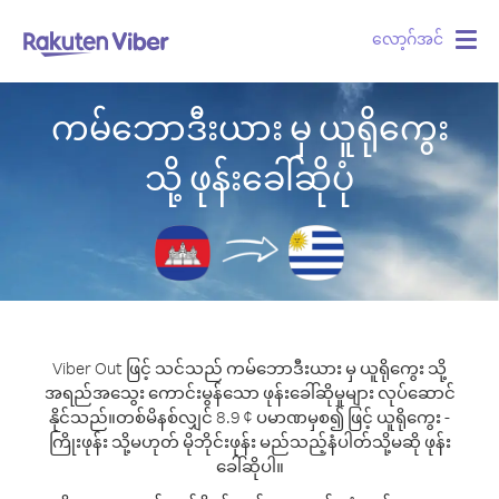
လော့ဂ်အင်
Togg
navig
ကမ်ဘောဒီးယား မှ ယူရိုကွေး
သို့ ဖုန်းခေါ်ဆိုပုံ
Viber Out ဖြင့် သင်သည် ကမ်ဘောဒီးယား မှ ယူရိုကွေး သို့
အရည်အသွေး ကောင်းမွန်သော ဖုန်းခေါ်ဆိုမှုများ လုပ်ဆောင်
နိုင်သည်။
တစ်မိနစ်လျှင် 8.9 ¢ ပမာဏမှစ၍ ဖြင့် ယူရိုကွေး -
ကြိုးဖုန်း သို့မဟုတ် မိုဘိုင်းဖုန်း မည်သည့်နံပါတ်သို့မဆို ဖုန်း
ခေါ်ဆိုပါ။