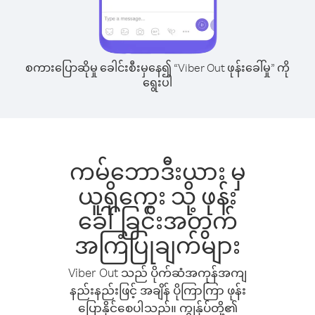
စကားပြောဆိုမှု ခေါင်းစီးမှနေ၍ “Viber Out ဖုန်းခေါ်မှု” ကို
ရွေးပါ
ကမ်ဘောဒီးယား မှ
ယူရိုကွေး သို့ ဖုန်း
ခေါ်ခြင်းအတွက်
အကြံပြုချက်များ
Viber Out သည် ပိုက်ဆံအကုန်အကျ
နည်းနည်းဖြင့် အချိန် ပိုကြာကြာ ဖုန်း
ပြောနိုင်စေပါသည်။ ကျွန်ုပ်တို့၏