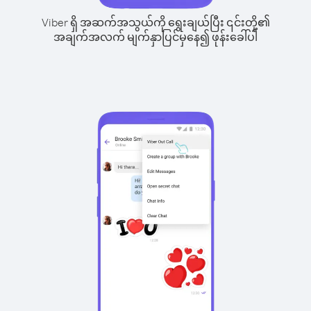
Viber ရှိ အဆက်အသွယ်ကို ရွေးချယ်ပြီး ၎င်းတို့၏
အချက်အလက် မျက်နှာပြင်မှနေ၍ ဖုန်းခေါ်ပါ