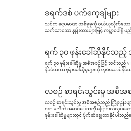
ခရက်ဒစ် ပက်ကေ့ချ်များ
သင်က ငွေပမာဏ တစ်ခုခုကို ဝယ်ယူလိုက်သောအခ
သက်သာသော နှုန်းထားများဖြင့် ကမ္ဘာပေါ်ရှိ မည်သ
ရက် ၃၀ ဖုန်းခေါ်ဆိုနိုင်သည့
ရက် ၃၀ ဖုန်းခေါ်ဆိုမှု အစီအစဉ်ဖြင့် သင်သည
နိုင်ငံတကာ ဖုန်းခေါ်ဆိုမှုများကို လုပ်ဆောင်နိုင
လစဉ် စာရင်းသွင်းမှု အစီအစ
လစဉ် စာရင်းသွင်းမှု အစီအစဉ်သည် ကြိုးဖုန်းများနှင
စရာ မလိုဘဲ အဆင်ပြေသလို ပြောင်းလဲလုပ်ဆောင
ဖုန်းခေါ်ဆိုမှုများတွင် ပိုက်ဆံချွေတာနိုင်ပါသည်။