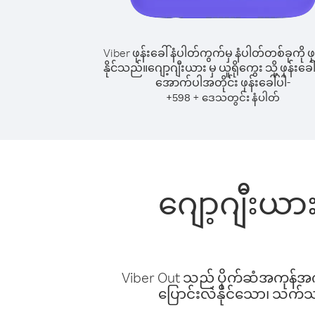
Viber ဖုန်းခေါ်နံပါတ်ကွက်မှ နံပါတ်တစ်ခုကို ဖု
နိုင်သည်။
ဂျော့ဂျီးယား မှ ယူရိုကွေး သို့ ဖုန်းခေါ
အောက်ပါအတိုင်း ဖုန်းခေါ်ပါ-
+
+
598
ဒေသတွင်း နံပါတ်
ဂျော့ဂျီးယား
Viber Out သည် ပိုက်ဆံအကုန်အကျ 
ပြောင်းလဲနိုင်သော၊ သက်သာသ