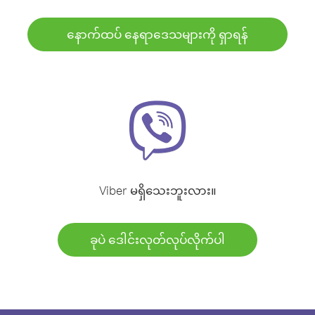
နောက်ထပ် နေရာဒေသများကို ရှာရန်
Viber မရှိသေးဘူးလား။
ခုပဲ ဒေါင်းလုတ်လုပ်လိုက်ပါ