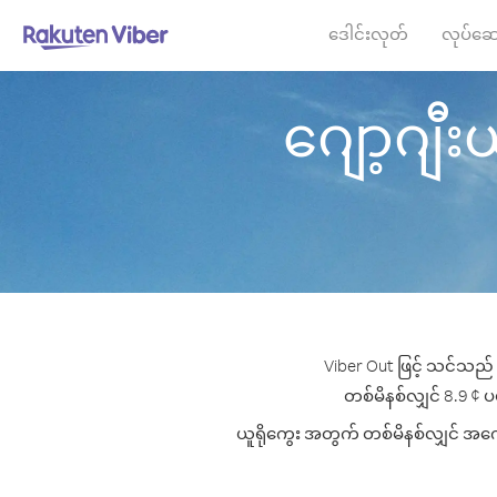
ဒေါင်းလုတ်
လုပ်ဆေ
ဂျော့ဂျီးယ
Viber Out ဖြင့် သင်သည် 
တစ်မိနစ်လျှင် 8.9 ¢ ပမ
ယူရိုကွေး အတွက် တစ်မိနစ်လျှင် အကောင