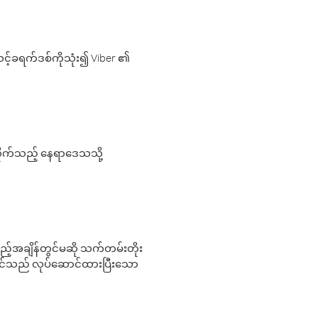
့်ခရက်ဒစ်ကိုသုံး၍ Viber ၏
လိုက်သည့် နေရာဒေသသို့
 မည်သည့်အချိန်တွင်မဆို သက်တမ်းတိုး
 သင်သည် လုပ်ဆောင်ထားပြီးသော