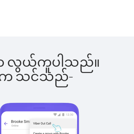
ြင်းက လွယ်ကူပါသည်။
ိပါက သင်သည်-