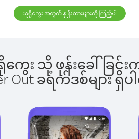
ယူရိုကွေး အတွက် နှုန်းထားများကို ကြည့်ပါ
ူရိုကွေး သို့ ဖုန်းခေါ်ခ
ber Out ခရက်ဒစ်များ ရှ