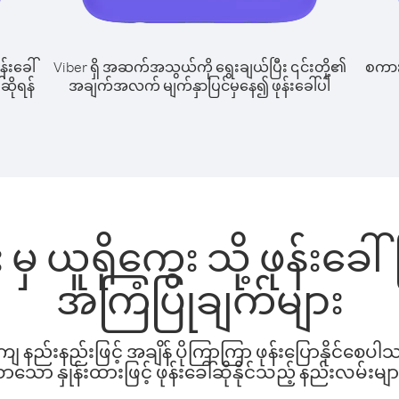
န်းခေါ်
Viber ရှိ အဆက်အသွယ်ကို ရွေးချယ်ပြီး ၎င်းတို့၏
စကားပ
်ဆိုရန်
အချက်အလက် မျက်နှာပြင်မှနေ၍ ဖုန်းခေါ်ပါ
 မှ ယူရိုကွေး သို့ ဖုန်းခ
အကြံပြုချက်များ
နည်းနည်းဖြင့် အချိန် ပိုကြာကြာ ဖုန်းပြောနိုင်စေပ
ော နှုန်းထားဖြင့် ဖုန်းခေါ်ဆိုနိုင်သည့် နည်းလမ်းမျာ