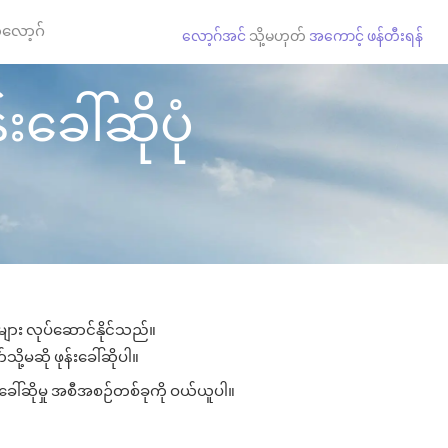
လော့ဂ်
လော့ဂ်အင်
သို့မဟုတ်
အကောင့် ဖန်တီးရန်
းခေါ်ဆိုပုံ
ုများ လုပ်ဆောင်နိုင်သည်။
ို့မဆို ဖုန်းခေါ်ဆိုပါ။
းခေါ်ဆိုမှု အစီအစဉ်တစ်ခုကို ဝယ်ယူပါ။