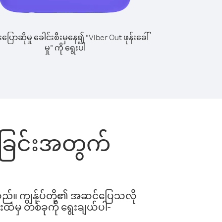
ြောဆိုမှု ခေါင်းစီးမှနေ၍ “Viber Out ဖုန်းခေါ်
မှု” ကို ရွေးပါ
ေါ်ခြင်းအတွက်
ါသည်။ ကျွန်ုပ်တို့၏ အဆင်ပြေသလို
းထဲမှ တစ်ခုကို ရွေးချယ်ပါ-