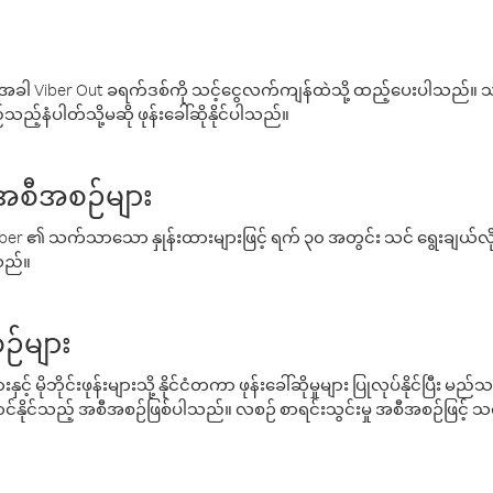
ါ Viber Out ခရက်ဒစ်ကို သင့်ငွေလက်ကျန်ထဲသို့ ထည့်ပေးပါသည်။ သင
ည့်နံပါတ်သို့မဆို ဖုန်းခေါ်ဆိုနိုင်ပါသည်။
် အစီအစဉ်များ
် Viber ၏ သက်သာသော နှုန်းထားများဖြင့် ရက် ၃၀ အတွင်း သင် ရွေးချယ်
်သည်။
ဉ်များ
့် မိုဘိုင်းဖုန်းများသို့ နိုင်ငံတကာ ဖုန်းခေါ်ဆိုမှုများ ပြုလုပ်နိုင်ပြီး
်နိုင်သည့် အစီအစဉ်ဖြစ်ပါသည်။ လစဉ် စာရင်းသွင်းမှု အစီအစဉ်ဖြင့်