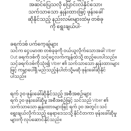
အဆင်ပြေသလို ပြောင်းလဲနိုင်သော၊
သက်သာသော နှုန်းထားဖြင့် ဖုန်းခေါ်
ဆိုနိုင်သည့် နည်းလမ်းများထဲမှ တစ်ခု
ကို ရွေးချယ်ပါ-
ခရက်ဒစ် ပက်ကေ့ချ်များ
သင်က ငွေပမာဏ တစ်ခုခုကို ဝယ်ယူလိုက်သောအခါ Viber
Out ခရက်ဒစ်ကို သင့်ငွေလက်ကျန်ထဲသို့ ထည့်ပေးပါသည်။
သင့်ခရက်ဒစ်ကိုသုံး၍ Viber ၏ သက်သာသော နှုန်းထားများ
ဖြင့် ကမ္ဘာပေါ်ရှိ မည်သည့်နံပါတ်သို့မဆို ဖုန်းခေါ်ဆိုနိုင်
ပါသည်။
ရက် ၃၀ ဖုန်းခေါ်ဆိုနိုင်သည့် အစီအစဉ်များ
ရက် ၃၀ ဖုန်းခေါ်ဆိုမှု အစီအစဉ်ဖြင့် သင်သည် Viber ၏
သက်သာသော နှုန်းထားများဖြင့် ရက် ၃၀ အတွင်း သင်
ရွေးချယ်လိုက်သည့် နေရာဒေသသို့ နိုင်ငံတကာ ဖုန်းခေါ်ဆိုမှု
များကို လုပ်ဆောင်နိုင်သည်။