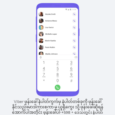
Viber ဖုန်းခေါ်နံပါတ်ကွက်မှ နံပါတ်တစ်ခုကို ဖုန်းခေါ်
နိုင်သည်။
မာဒါကားစကာ မှ ယူရိုကွေး သို့ ဖုန်းခေါ်ဆိုရန်
အောက်ပါအတိုင်း ဖုန်းခေါ်ပါ-
+
+
598
ဒေသတွင်း နံပါတ်