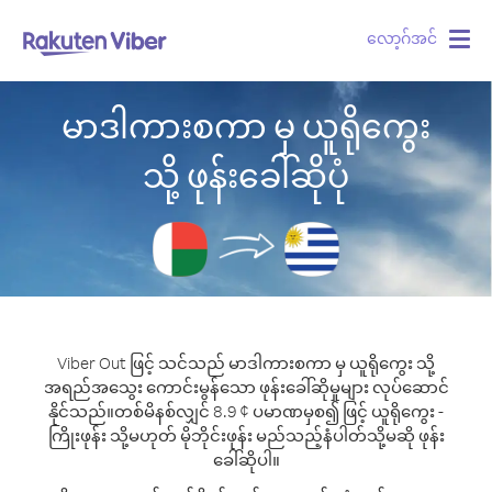
လော့ဂ်အင်
Togg
navig
မာဒါကားစကာ မှ ယူရိုကွေး
သို့ ဖုန်းခေါ်ဆိုပုံ
Viber Out ဖြင့် သင်သည် မာဒါကားစကာ မှ ယူရိုကွေး သို့
အရည်အသွေး ကောင်းမွန်သော ဖုန်းခေါ်ဆိုမှုများ လုပ်ဆောင်
နိုင်သည်။
တစ်မိနစ်လျှင် 8.9 ¢ ပမာဏမှစ၍ ဖြင့် ယူရိုကွေး -
ကြိုးဖုန်း သို့မဟုတ် မိုဘိုင်းဖုန်း မည်သည့်နံပါတ်သို့မဆို ဖုန်း
ခေါ်ဆိုပါ။