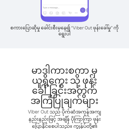
စကားပြောဆိုမှု ခေါင်းစီးမှနေ၍ “Viber Out ဖုန်းခေါ်မှု” ကို
ရွေးပါ
မာဒါကားစကာ မှ
ယူရိုကွေး သို့ ဖုန်း
ခေါ်ခြင်းအတွက်
အကြံပြုချက်များ
Viber Out သည် ပိုက်ဆံအကုန်အကျ
နည်းနည်းဖြင့် အချိန် ပိုကြာကြာ ဖုန်း
ပြောနိုင်စေပါသည်။ ကျွန်ုပ်တို့၏