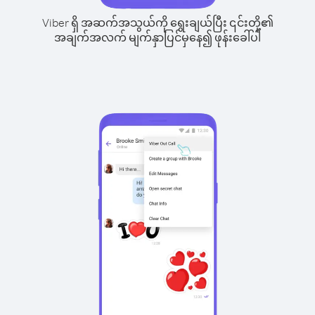
Viber ရှိ အဆက်အသွယ်ကို ရွေးချယ်ပြီး ၎င်းတို့၏
အချက်အလက် မျက်နှာပြင်မှနေ၍ ဖုန်းခေါ်ပါ