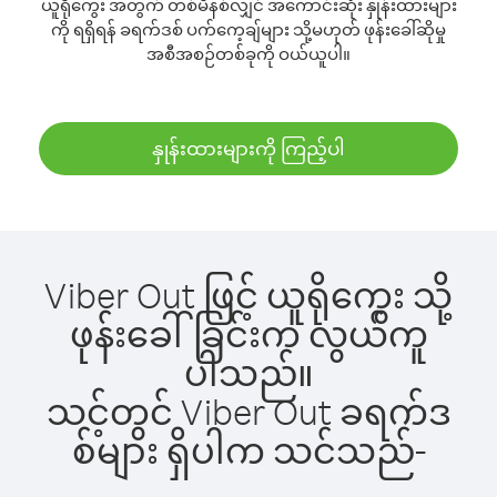
ယူရိုကွေး အတွက် တစ်မိနစ်လျှင် အကောင်းဆုံး နှုန်းထားများ
ကို ရရှိရန် ခရက်ဒစ် ပက်ကေ့ချ်များ သို့မဟုတ် ဖုန်းခေါ်ဆိုမှု
အစီအစဉ်တစ်ခုကို ဝယ်ယူပါ။
နှုန်းထားများကို ကြည့်ပါ
Viber Out ဖြင့် ယူရိုကွေး သို့
ဖုန်းခေါ်ခြင်းက လွယ်ကူ
ပါသည်။
သင့်တွင် Viber Out ခရက်ဒ
စ်များ ရှိပါက သင်သည်-