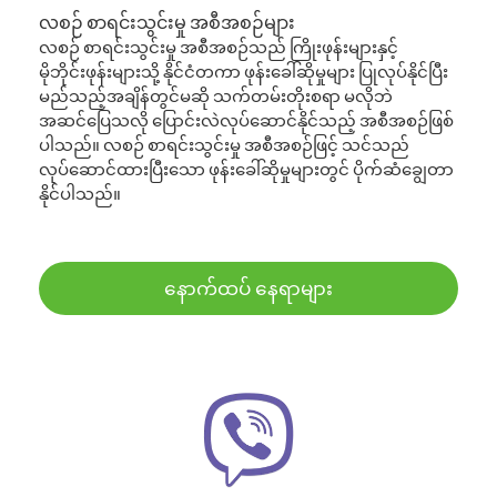
လစဉ် စာရင်းသွင်းမှု အစီအစဉ်များ
လစဉ် စာရင်းသွင်းမှု အစီအစဉ်သည် ကြိုးဖုန်းများနှင့်
မိုဘိုင်းဖုန်းများသို့ နိုင်ငံတကာ ဖုန်းခေါ်ဆိုမှုများ ပြုလုပ်နိုင်ပြီး
မည်သည့်အချိန်တွင်မဆို သက်တမ်းတိုးစရာ မလိုဘဲ
အဆင်ပြေသလို ပြောင်းလဲလုပ်ဆောင်နိုင်သည့် အစီအစဉ်ဖြစ်
ပါသည်။ လစဉ် စာရင်းသွင်းမှု အစီအစဉ်ဖြင့် သင်သည်
လုပ်ဆောင်ထားပြီးသော ဖုန်းခေါ်ဆိုမှုများတွင် ပိုက်ဆံချွေတာ
နိုင်ပါသည်။
နောက်ထပ် နေရာများ