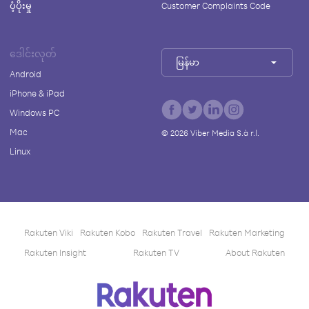
ပံ့ပိုးမှု
Customer Complaints Code
ဒေါင်းလုတ်
မြန်မာ
Android
iPhone & iPad
Windows PC
Mac
©
2026
Viber Media S.à r.l.
Linux
Rakuten Viki
Rakuten Kobo
Rakuten Travel
Rakuten Marketing
Rakuten Insight
Rakuten TV
About Rakuten