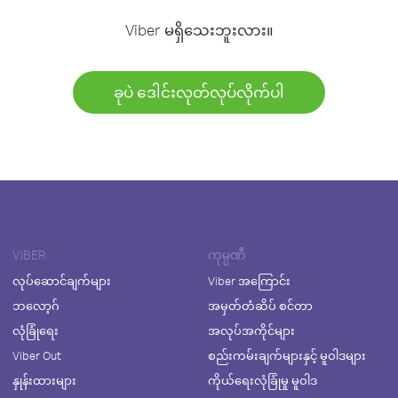
Viber မရှိသေးဘူးလား။
ခုပဲ ဒေါင်းလုတ်လုပ်လိုက်ပါ
VIBER
ကုမ္ပဏီ
လုပ်ဆောင်ချက်များ
Viber အကြောင်း
ဘလော့ဂ်
အမှတ်တံဆိပ် စင်တာ
လုံခြုံရေး
အလုပ်အကိုင်များ
Viber Out
စည်းကမ်းချက်များနှင့် မူဝါဒများ
နှုန်းထားများ
ကိုယ်ရေးလုံခြုံမှု မူဝါဒ