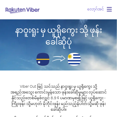
လော့ဂ်အင်
Togg
navig
နာဝူးရူး မှ ယူရိုကွေး သို့ ဖုန်း
ခေါ်ဆိုပုံ
Viber Out ဖြင့် သင်သည် နာဝူးရူး မှ ယူရိုကွေး သို့
အရည်အသွေး ကောင်းမွန်သော ဖုန်းခေါ်ဆိုမှုများ လုပ်ဆောင်
နိုင်သည်။
တစ်မိနစ်လျှင် 8.9 ¢ ပမာဏမှစ၍ ဖြင့် ယူရိုကွေး -
ကြိုးဖုန်း သို့မဟုတ် မိုဘိုင်းဖုန်း မည်သည့်နံပါတ်သို့မဆို ဖုန်း
ခေါ်ဆိုပါ။