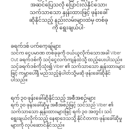
အဆင်ပြေသလို ပြောင်းလဲနိုင်သော၊
သက်သာသော နှုန်းထားဖြင့် ဖုန်းခေါ်
ဆိုနိုင်သည့် နည်းလမ်းများထဲမှ တစ်ခု
ကို ရွေးချယ်ပါ-
ခရက်ဒစ် ပက်ကေ့ချ်များ
သင်က ငွေပမာဏ တစ်ခုခုကို ဝယ်ယူလိုက်သောအခါ Viber
Out ခရက်ဒစ်ကို သင့်ငွေလက်ကျန်ထဲသို့ ထည့်ပေးပါသည်။
သင့်ခရက်ဒစ်ကိုသုံး၍ Viber ၏ သက်သာသော နှုန်းထားများ
ဖြင့် ကမ္ဘာပေါ်ရှိ မည်သည့်နံပါတ်သို့မဆို ဖုန်းခေါ်ဆိုနိုင်
ပါသည်။
ရက် ၃၀ ဖုန်းခေါ်ဆိုနိုင်သည့် အစီအစဉ်များ
ရက် ၃၀ ဖုန်းခေါ်ဆိုမှု အစီအစဉ်ဖြင့် သင်သည် Viber ၏
သက်သာသော နှုန်းထားများဖြင့် ရက် ၃၀ အတွင်း သင်
ရွေးချယ်လိုက်သည့် နေရာဒေသသို့ နိုင်ငံတကာ ဖုန်းခေါ်ဆိုမှု
များကို လုပ်ဆောင်နိုင်သည်။