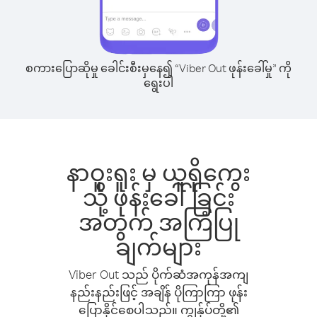
စကားပြောဆိုမှု ခေါင်းစီးမှနေ၍ “Viber Out ဖုန်းခေါ်မှု” ကို
ရွေးပါ
နာဝူးရူး မှ ယူရိုကွေး
သို့ ဖုန်းခေါ်ခြင်း
အတွက် အကြံပြု
ချက်များ
Viber Out သည် ပိုက်ဆံအကုန်အကျ
နည်းနည်းဖြင့် အချိန် ပိုကြာကြာ ဖုန်း
ပြောနိုင်စေပါသည်။ ကျွန်ုပ်တို့၏