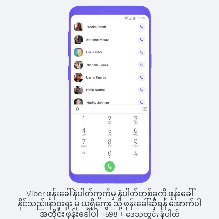
Viber ဖုန်းခေါ်နံပါတ်ကွက်မှ နံပါတ်တစ်ခုကို ဖုန်းခေါ်
နိုင်သည်။
နာဝူးရူး မှ ယူရိုကွေး သို့ ဖုန်းခေါ်ဆိုရန် အောက်ပါ
အတိုင်း ဖုန်းခေါ်ပါ-
+
+
598
ဒေသတွင်း နံပါတ်