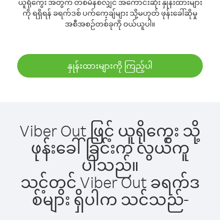
ယူရိုကွေး အတွက် တစ်မိနစ်လျှင် အကောင်းဆုံး နှုန်းထားများ
ကို ရရှိရန် ခရက်ဒစ် ပက်ကေ့ချ်များ သို့မဟုတ် ဖုန်းခေါ်ဆိုမှု
အစီအစဉ်တစ်ခုကို ဝယ်ယူပါ။
နှုန်းထားများကို ကြည့်ပါ
Viber Out ဖြင့် ယူရိုကွေး သို့
ဖုန်းခေါ်ခြင်းက လွယ်ကူ
ပါသည်။
သင့်တွင် Viber Out ခရက်ဒ
စ်များ ရှိပါက သင်သည်-