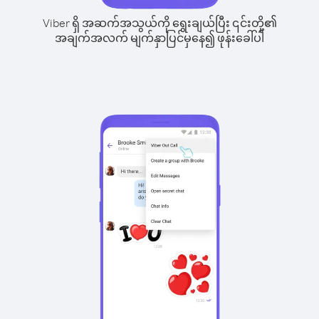
Viber ရှိ အဆက်အသွယ်ကို ရွေးချယ်ပြီး ၎င်းတို့၏
အချက်အလက် မျက်နှာပြင်မှနေ၍ ဖုန်းခေါ်ပါ