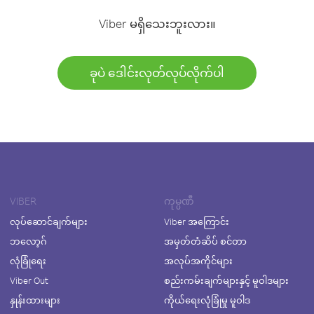
Viber မရှိသေးဘူးလား။
ခုပဲ ဒေါင်းလုတ်လုပ်လိုက်ပါ
VIBER
ကုမ္ပဏီ
လုပ်ဆောင်ချက်များ
Viber အကြောင်း
ဘလော့ဂ်
အမှတ်တံဆိပ် စင်တာ
လုံခြုံရေး
အလုပ်အကိုင်များ
Viber Out
စည်းကမ်းချက်များနှင့် မူဝါဒများ
နှုန်းထားများ
ကိုယ်ရေးလုံခြုံမှု မူဝါဒ