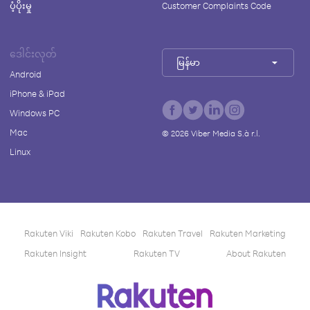
ပံ့ပိုးမှု
Customer Complaints Code
ဒေါင်းလုတ်
မြန်မာ
Android
iPhone & iPad
Windows PC
Mac
©
2026
Viber Media S.à r.l.
Linux
Rakuten Viki
Rakuten Kobo
Rakuten Travel
Rakuten Marketing
Rakuten Insight
Rakuten TV
About Rakuten