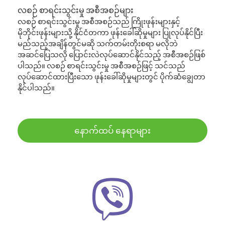
လစဉ် စာရင်းသွင်းမှု အစီအစဉ်များ
လစဉ် စာရင်းသွင်းမှု အစီအစဉ်သည် ကြိုးဖုန်းများနှင့်
မိုဘိုင်းဖုန်းများသို့ နိုင်ငံတကာ ဖုန်းခေါ်ဆိုမှုများ ပြုလုပ်နိုင်ပြီး
မည်သည့်အချိန်တွင်မဆို သက်တမ်းတိုးစရာ မလိုဘဲ
အဆင်ပြေသလို ပြောင်းလဲလုပ်ဆောင်နိုင်သည့် အစီအစဉ်ဖြစ်
ပါသည်။ လစဉ် စာရင်းသွင်းမှု အစီအစဉ်ဖြင့် သင်သည်
လုပ်ဆောင်ထားပြီးသော ဖုန်းခေါ်ဆိုမှုများတွင် ပိုက်ဆံချွေတာ
နိုင်ပါသည်။
နောက်ထပ် နေရာများ