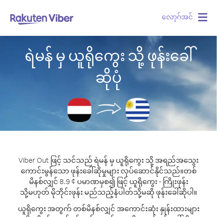
လော့ဂ်အင်
Togg
navig
ရဲမန် မှ ယူရိုကွေး သို့ ဖုန်းခေါ်
ဆိုပုံ
Viber Out ဖြင့် သင်သည် ရဲမန် မှ ယူရိုကွေး သို့ အရည်အသွေး
ကောင်းမွန်သော ဖုန်းခေါ်ဆိုမှုများ လုပ်ဆောင်နိုင်သည်။
တစ်
မိနစ်လျှင် 8.9 ¢ ပမာဏမှစ၍ ဖြင့် ယူရိုကွေး - ကြိုးဖုန်း
သို့မဟုတ် မိုဘိုင်းဖုန်း မည်သည့်နံပါတ်သို့မဆို ဖုန်းခေါ်ဆိုပါ။
ယူရိုကွေး အတွက် တစ်မိနစ်လျှင် အကောင်းဆုံး နှုန်းထားများ