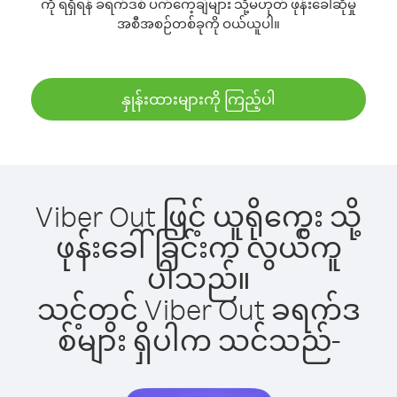
ကို ရရှိရန် ခရက်ဒစ် ပက်ကေ့ချ်များ သို့မဟုတ် ဖုန်းခေါ်ဆိုမှု
အစီအစဉ်တစ်ခုကို ဝယ်ယူပါ။
နှုန်းထားများကို ကြည့်ပါ
Viber Out ဖြင့် ယူရိုကွေး သို့
ဖုန်းခေါ်ခြင်းက လွယ်ကူ
ပါသည်။
သင့်တွင် Viber Out ခရက်ဒ
စ်များ ရှိပါက သင်သည်-