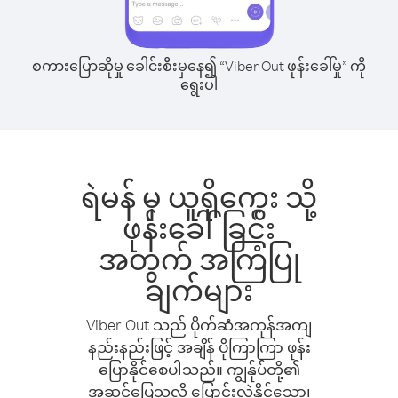
စကားပြောဆိုမှု ခေါင်းစီးမှနေ၍ “Viber Out ဖုန်းခေါ်မှု” ကို
ရွေးပါ
ရဲမန် မှ ယူရိုကွေး သို့
ဖုန်းခေါ်ခြင်း
အတွက် အကြံပြု
ချက်များ
Viber Out သည် ပိုက်ဆံအကုန်အကျ
နည်းနည်းဖြင့် အချိန် ပိုကြာကြာ ဖုန်း
ပြောနိုင်စေပါသည်။ ကျွန်ုပ်တို့၏
အဆင်ပြေသလို ပြောင်းလဲနိုင်သော၊