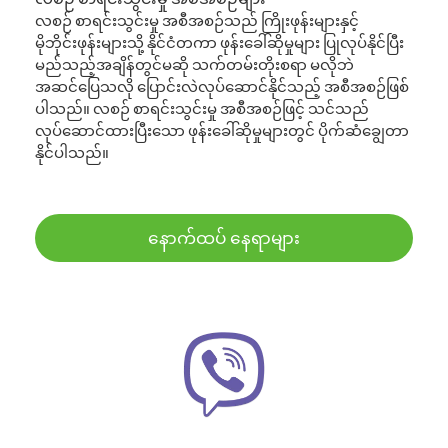
လစဉ် စာရင်းသွင်းမှု အစီအစဉ်သည် ကြိုးဖုန်းများနှင့်
မိုဘိုင်းဖုန်းများသို့ နိုင်ငံတကာ ဖုန်းခေါ်ဆိုမှုများ ပြုလုပ်နိုင်ပြီး
မည်သည့်အချိန်တွင်မဆို သက်တမ်းတိုးစရာ မလိုဘဲ
အဆင်ပြေသလို ပြောင်းလဲလုပ်ဆောင်နိုင်သည့် အစီအစဉ်ဖြစ်
ပါသည်။ လစဉ် စာရင်းသွင်းမှု အစီအစဉ်ဖြင့် သင်သည်
လုပ်ဆောင်ထားပြီးသော ဖုန်းခေါ်ဆိုမှုများတွင် ပိုက်ဆံချွေတာ
နိုင်ပါသည်။
နောက်ထပ် နေရာများ