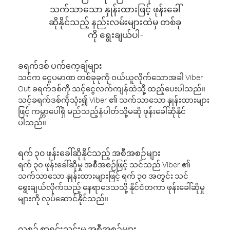
သက်သာသော နှုန်းထားဖြင့် ဖုန်းခေါ်
ဆိုနိုင်သည့် နည်းလမ်းများထဲမှ တစ်ခု
ကို ရွေးချယ်ပါ-
ခရက်ဒစ် ပက်ကေ့ချ်များ
သင်က ငွေပမာဏ တစ်ခုခုကို ဝယ်ယူလိုက်သောအခါ Viber
Out ခရက်ဒစ်ကို သင့်ငွေလက်ကျန်ထဲသို့ ထည့်ပေးပါသည်။
သင့်ခရက်ဒစ်ကိုသုံး၍ Viber ၏ သက်သာသော နှုန်းထားများ
ဖြင့် ကမ္ဘာပေါ်ရှိ မည်သည့်နံပါတ်သို့မဆို ဖုန်းခေါ်ဆိုနိုင်
ပါသည်။
ရက် ၃၀ ဖုန်းခေါ်ဆိုနိုင်သည့် အစီအစဉ်များ
ရက် ၃၀ ဖုန်းခေါ်ဆိုမှု အစီအစဉ်ဖြင့် သင်သည် Viber ၏
သက်သာသော နှုန်းထားများဖြင့် ရက် ၃၀ အတွင်း သင်
ရွေးချယ်လိုက်သည့် နေရာဒေသသို့ နိုင်ငံတကာ ဖုန်းခေါ်ဆိုမှု
များကို လုပ်ဆောင်နိုင်သည်။
လစဉ် စာရင်းသွင်းမှု အစီအစဉ်များ