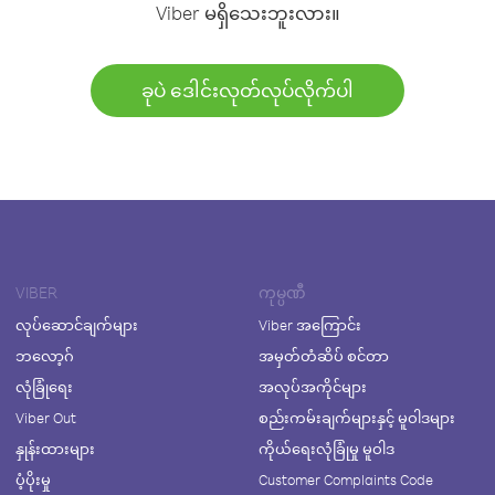
Viber မရှိသေးဘူးလား။
ခုပဲ ဒေါင်းလုတ်လုပ်လိုက်ပါ
VIBER
ကုမ္ပဏီ
လုပ်ဆောင်ချက်များ
Viber အကြောင်း
ဘလော့ဂ်
အမှတ်တံဆိပ် စင်တာ
လုံခြုံရေး
အလုပ်အကိုင်များ
Viber Out
စည်းကမ်းချက်များနှင့် မူဝါဒများ
နှုန်းထားများ
ကိုယ်ရေးလုံခြုံမှု မူဝါဒ
ပံ့ပိုးမှု
Customer Complaints Code