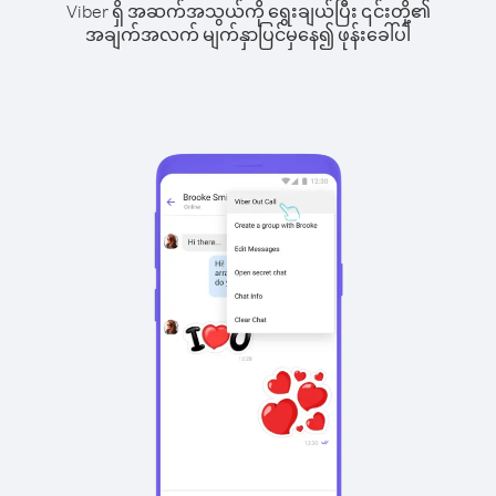
Viber ရှိ အဆက်အသွယ်ကို ရွေးချယ်ပြီး ၎င်းတို့၏
အချက်အလက် မျက်နှာပြင်မှနေ၍ ဖုန်းခေါ်ပါ