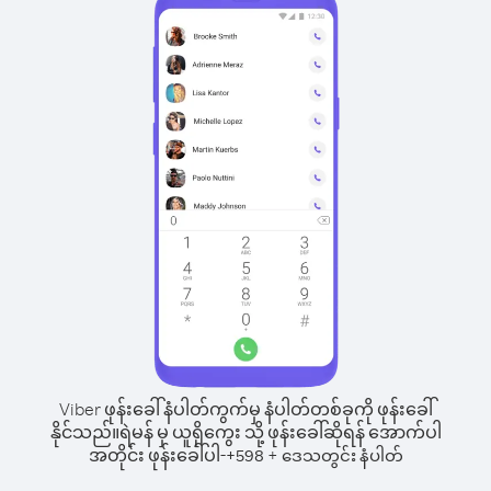
Viber ဖုန်းခေါ်နံပါတ်ကွက်မှ နံပါတ်တစ်ခုကို ဖုန်းခေါ်
နိုင်သည်။
ရဲမန် မှ ယူရိုကွေး သို့ ဖုန်းခေါ်ဆိုရန် အောက်ပါ
အတိုင်း ဖုန်းခေါ်ပါ-
+
+
598
ဒေသတွင်း နံပါတ်