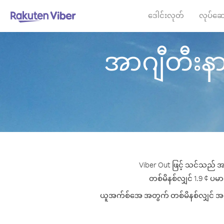
ဒေါင်းလုတ်
လုပ်ဆေ
အာဂျီတီးနား
Viber Out ဖြင့် သင်သည် အ
တစ်မိနစ်လျှင် 1.9 ¢ ပမာဏ
ယူအက်စ်အေ အတွက် တစ်မိနစ်လျှင် အကောင်