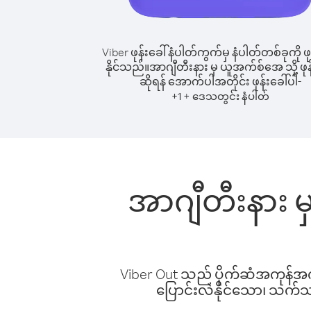
Viber ဖုန်းခေါ်နံပါတ်ကွက်မှ နံပါတ်တစ်ခုကို ဖု
နိုင်သည်။
အာဂျီတီးနား မှ ယူအက်စ်အေ သို့ ဖုန
ဆိုရန် အောက်ပါအတိုင်း ဖုန်းခေါ်ပါ-
+
+
1
ဒေသတွင်း နံပါတ်
အာဂျီတီးနား မ
Viber Out သည် ပိုက်ဆံအကုန်အကျ 
ပြောင်းလဲနိုင်သော၊ သက်သာသ