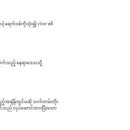
့်ခရက်ဒစ်ကိုသုံး၍ Viber ၏
လိုက်သည့် နေရာဒေသသို့
 မည်သည့်အချိန်တွင်မဆို သက်တမ်းတိုး
 သင်သည် လုပ်ဆောင်ထားပြီးသော