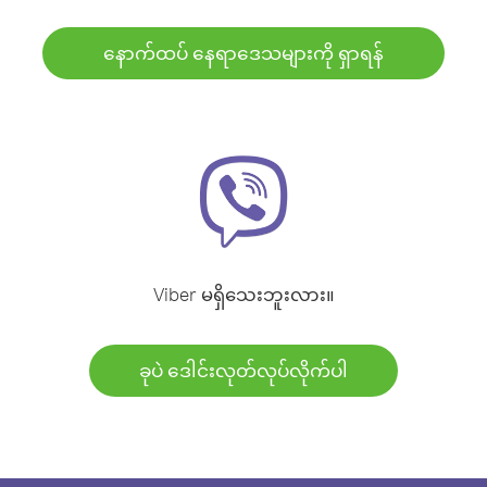
နောက်ထပ် နေရာဒေသများကို ရှာရန်
Viber မရှိသေးဘူးလား။
ခုပဲ ဒေါင်းလုတ်လုပ်လိုက်ပါ