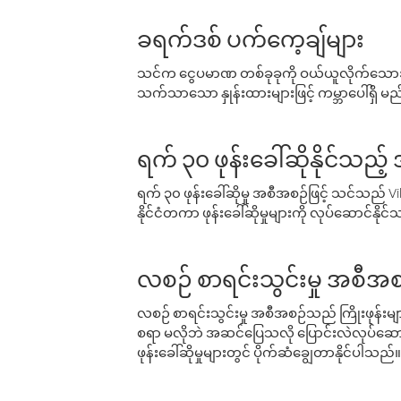
ခရက်ဒစ် ပက်ကေ့ချ်များ
သင်က ငွေပမာဏ တစ်ခုခုကို ဝယ်ယူလိုက်သောအခ
သက်သာသော နှုန်းထားများဖြင့် ကမ္ဘာပေါ်ရှိ မည်သ
ရက် ၃၀ ဖုန်းခေါ်ဆိုနိုင်သည့
ရက် ၃၀ ဖုန်းခေါ်ဆိုမှု အစီအစဉ်ဖြင့် သင်သည
နိုင်ငံတကာ ဖုန်းခေါ်ဆိုမှုများကို လုပ်ဆောင်နိုင
လစဉ် စာရင်းသွင်းမှု အစီအစ
လစဉ် စာရင်းသွင်းမှု အစီအစဉ်သည် ကြိုးဖုန်းများနှင
စရာ မလိုဘဲ အဆင်ပြေသလို ပြောင်းလဲလုပ်ဆောင
ဖုန်းခေါ်ဆိုမှုများတွင် ပိုက်ဆံချွေတာနိုင်ပါသည်။