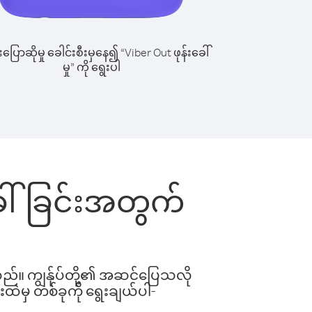
ြောဆိုမှု ခေါင်းစီးမှနေ၍ “Viber Out ဖုန်းခေါ်
မှု” ကို ရွေးပါ
ခေါ်ခြင်းအတွက်
ါသည်။ ကျွန်ုပ်တို့၏ အဆင်ပြေသလို
းထဲမှ တစ်ခုကို ရွေးချယ်ပါ-