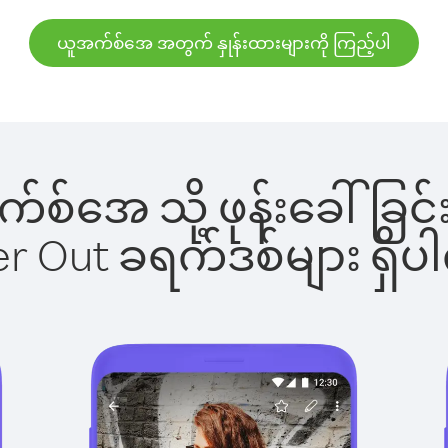
ယူအက်စ်အေ အတွက် နှုန်းထားများကို ကြည့်ပါ
အက်စ်အေ သို့ ဖုန်းခေါ်
ber Out ခရက်ဒစ်များ ရှ