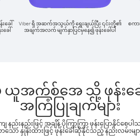
န်းခေါ်
Viber ရှိ အဆက်အသွယ်ကို ရွေးချယ်ပြီး ၎င်းတို့၏
စကားပ
်းခေါ်
အချက်အလက် မျက်နှာပြင်မှနေ၍ ဖုန်းခေါ်ပါ
ှ ယူအက်စ်အေ သို့ ဖုန်း
အကြံပြုချက်များ
နည်းနည်းဖြင့် အချိန် ပိုကြာကြာ ဖုန်းပြောနိုင်စေပ
ော နှုန်းထားဖြင့် ဖုန်းခေါ်ဆိုနိုင်သည့် နည်းလမ်းမျာ