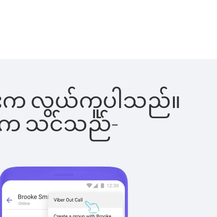
ခြင်းက လွယ်ကူပါသည်။
ိပါက သင်သည်-