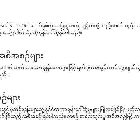
ါ Viber Out ခရက်ဒစ်ကို သင့်ငွေလက်ကျန်ထဲသို့ ထည့်ပေးပါသည်။ သင
ည့်နံပါတ်သို့မဆို ဖုန်းခေါ်ဆိုနိုင်ပါသည်။
် အစီအစဉ်များ
် Viber ၏ သက်သာသော နှုန်းထားများဖြင့် ရက် ၃၀ အတွင်း သင် ရွေးချယ်
်သည်။
ဉ်များ
့် မိုဘိုင်းဖုန်းများသို့ နိုင်ငံတကာ ဖုန်းခေါ်ဆိုမှုများ ပြုလုပ်နိုင်ပြီး
်နိုင်သည့် အစီအစဉ်ဖြစ်ပါသည်။ လစဉ် စာရင်းသွင်းမှု အစီအစဉ်ဖြင့်