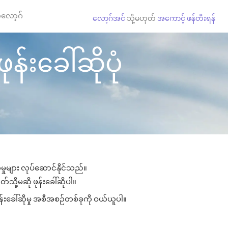
လော့ဂ်
လော့ဂ်အင်
သို့မဟုတ်
အကောင့် ဖန်တီးရန်
်းခေါ်ဆိုပုံ
ှုများ လုပ်ဆောင်နိုင်သည်။
်သို့မဆို ဖုန်းခေါ်ဆိုပါ။
်းခေါ်ဆိုမှု အစီအစဉ်တစ်ခုကို ဝယ်ယူပါ။