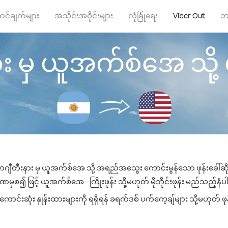
ာင်ချက်များ
အသိုင်းအဝိုင်းများ
လုံခြုံရေး
Viber Out
ဘ
 မှ ယူအက်စ်အေ သို့ ဖုန
ာဂျီတီးနား မှ ယူအက်စ်အေ သို့ အရည်အသွေး ကောင်းမွန်သော ဖုန်းခေါ်ဆိုမ
မှစ၍ ဖြင့် ယူအက်စ်အေ - ကြိုးဖုန်း သို့မဟုတ် မိုဘိုင်းဖုန်း မည်သည့်နံပါတ
းဆုံး နှုန်းထားများကို ရရှိရန် ခရက်ဒစ် ပက်ကေ့ချ်များ သို့မဟုတ် ဖုန