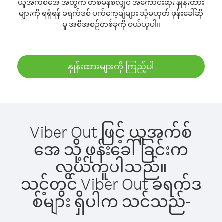
ယူအက်စ်အေ အတွက် တစ်မိနစ်လျှင် အကောင်းဆုံး နှုန်းထား
များကို ရရှိရန် ခရက်ဒစ် ပက်ကေ့ချ်များ သို့မဟုတ် ဖုန်းခေါ်ဆို
မှု အစီအစဉ်တစ်ခုကို ဝယ်ယူပါ။
နှုန်းထားများကို ကြည့်ပါ
Viber Out ဖြင့် ယူအက်စ်
အေ သို့ ဖုန်းခေါ်ခြင်းက
လွယ်ကူပါသည်။
သင့်တွင် Viber Out ခရက်ဒ
စ်များ ရှိပါက သင်သည်-