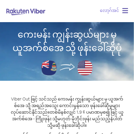
လော့ဂ်အင်
Togg
navig
ကေးမန်း ကျွန်းဆွယ်များ မှ
ယူအက်စ်အေ သို့ ဖုန်းခေါ်ဆိုပုံ
Viber Out ဖြင့် သင်သည် ကေးမန်း ကျွန်းဆွယ်များ မှ ယူအက်
စ်အေ သို့ အရည်အသွေး ကောင်းမွန်သော ဖုန်းခေါ်ဆိုမှုများ
လုပ်ဆောင်နိုင်သည်။
တစ်မိနစ်လျှင် 1.9 ¢ ပမာဏမှစ၍ ဖြင့် ယူ
အက်စ်အေ - ကြိုးဖုန်း သို့မဟုတ် မိုဘိုင်းဖုန်း မည်သည့်နံပါတ်
သို့မဆို ဖုန်းခေါ်ဆိုပါ။