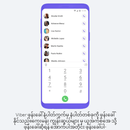
Viber ဖုန်းခေါ်နံပါတ်ကွက်မှ နံပါတ်တစ်ခုကို ဖုန်းခေါ်
နိုင်သည်။
ကေးမန်း ကျွန်းဆွယ်များ မှ ယူအက်စ်အေ သို့
ဖုန်းခေါ်ဆိုရန် အောက်ပါအတိုင်း ဖုန်းခေါ်ပါ-