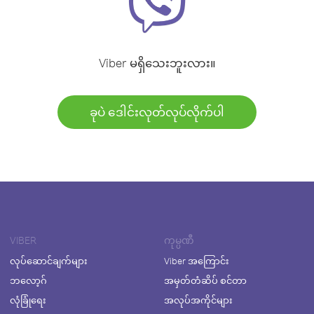
Viber မရှိသေးဘူးလား။
ခုပဲ ဒေါင်းလုတ်လုပ်လိုက်ပါ
VIBER
ကုမ္ပဏီ
လုပ်ဆောင်ချက်များ
Viber အကြောင်း
ဘလော့ဂ်
အမှတ်တံဆိပ် စင်တာ
လုံခြုံရေး
အလုပ်အကိုင်များ