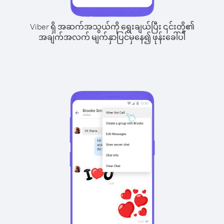
Viber ရှိ အဆက်အသွယ်ကို ရွေးချယ်ပြီး ၎င်းတို့၏
အချက်အလက် မျက်နှာပြင်မှနေ၍ ဖုန်းခေါ်ပါ