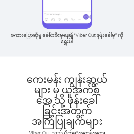
စကားပြောဆိုမှု ခေါင်းစီးမှနေ၍ “Viber Out ဖုန်းခေါ်မှု” ကို
ရွေးပါ
ကေးမန်း ကျွန်းဆွယ်
များ မှ ယူအက်စ်
အေ သို့ ဖုန်းခေါ်
ခြင်းအတွက်
အကြံပြုချက်များ
Viber Out သည် ပိုက်ဆံအကုန်အကျ