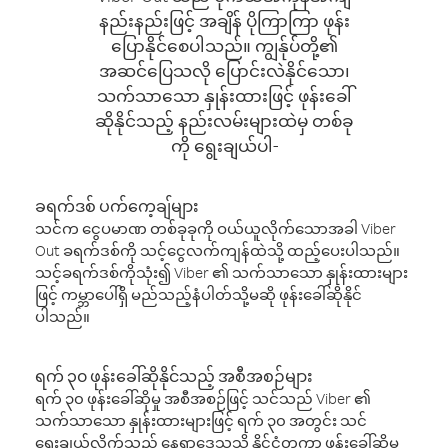
နည်းနည်းဖြင့် အချိန် ပိုကြာကြာ ဖုန်း
ပြောနိုင်စေပါသည်။ ကျွန်ုပ်တို့၏
အဆင်ပြေသလို ပြောင်းလဲနိုင်သော၊
သက်သာသော နှုန်းထားဖြင့် ဖုန်းခေါ်
ဆိုနိုင်သည့် နည်းလမ်းများထဲမှ တစ်ခု
ကို ရွေးချယ်ပါ-
ခရက်ဒစ် ပက်ကေ့ချ်များ
သင်က ငွေပမာဏ တစ်ခုခုကို ဝယ်ယူလိုက်သောအခါ Viber
Out ခရက်ဒစ်ကို သင့်ငွေလက်ကျန်ထဲသို့ ထည့်ပေးပါသည်။
သင့်ခရက်ဒစ်ကိုသုံး၍ Viber ၏ သက်သာသော နှုန်းထားများ
ဖြင့် ကမ္ဘာပေါ်ရှိ မည်သည့်နံပါတ်သို့မဆို ဖုန်းခေါ်ဆိုနိုင်
ပါသည်။
ရက် ၃၀ ဖုန်းခေါ်ဆိုနိုင်သည့် အစီအစဉ်များ
ရက် ၃၀ ဖုန်းခေါ်ဆိုမှု အစီအစဉ်ဖြင့် သင်သည် Viber ၏
သက်သာသော နှုန်းထားများဖြင့် ရက် ၃၀ အတွင်း သင်
ရွေးချယ်လိုက်သည့် နေရာဒေသသို့ နိုင်ငံတကာ ဖုန်းခေါ်ဆိုမှု