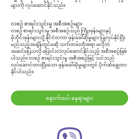
များကို လုပ်ဆောင်နိုင်သည်။
လစဉ် စာရင်းသွင်းမှု အစီအစဉ်များ
လစဉ် စာရင်းသွင်းမှု အစီအစဉ်သည် ကြိုးဖုန်းများနှင့်
မိုဘိုင်းဖုန်းများသို့ နိုင်ငံတကာ ဖုန်းခေါ်ဆိုမှုများ ပြုလုပ်နိုင်ပြီး
မည်သည့်အချိန်တွင်မဆို သက်တမ်းတိုးစရာ မလိုဘဲ
အဆင်ပြေသလို ပြောင်းလဲလုပ်ဆောင်နိုင်သည့် အစီအစဉ်ဖြစ်
ပါသည်။ လစဉ် စာရင်းသွင်းမှု အစီအစဉ်ဖြင့် သင်သည်
လုပ်ဆောင်ထားပြီးသော ဖုန်းခေါ်ဆိုမှုများတွင် ပိုက်ဆံချွေတာ
နိုင်ပါသည်။
နောက်ထပ် နေရာများ