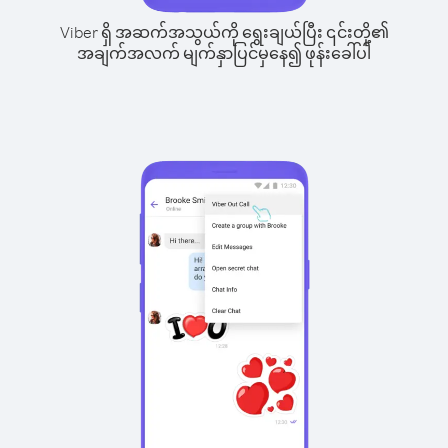
Viber ရှိ အဆက်အသွယ်ကို ရွေးချယ်ပြီး ၎င်းတို့၏
အချက်အလက် မျက်နှာပြင်မှနေ၍ ဖုန်းခေါ်ပါ