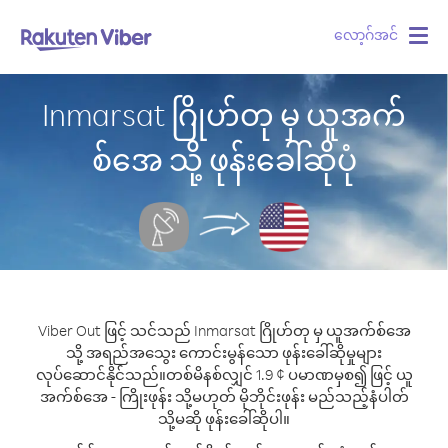
လော့ဂ်အင်
Togg
navig
Inmarsat ဂြိုဟ်တု မှ ယူအက်
စ်အေ သို့ ဖုန်းခေါ်ဆိုပုံ
Viber Out ဖြင့် သင်သည် Inmarsat ဂြိုဟ်တု မှ ယူအက်စ်အေ
သို့ အရည်အသွေး ကောင်းမွန်သော ဖုန်းခေါ်ဆိုမှုများ
လုပ်ဆောင်နိုင်သည်။
တစ်မိနစ်လျှင် 1.9 ¢ ပမာဏမှစ၍ ဖြင့် ယူ
အက်စ်အေ - ကြိုးဖုန်း သို့မဟုတ် မိုဘိုင်းဖုန်း မည်သည့်နံပါတ်
သို့မဆို ဖုန်းခေါ်ဆိုပါ။