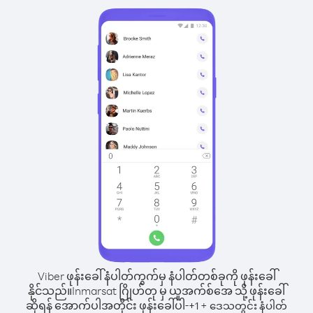
Viber ဖုန်းခေါ်နံပါတ်ကွက်မှ နံပါတ်တစ်ခုကို ဖုန်းခေါ်
နိုင်သည်။
Inmarsat ဂြိုဟ်တု မှ ယူအက်စ်အေ သို့ ဖုန်းခေါ်
ဆိုရန် အောက်ပါအတိုင်း ဖုန်းခေါ်ပါ-
+
+
1
ဒေသတွင်း နံပါတ်