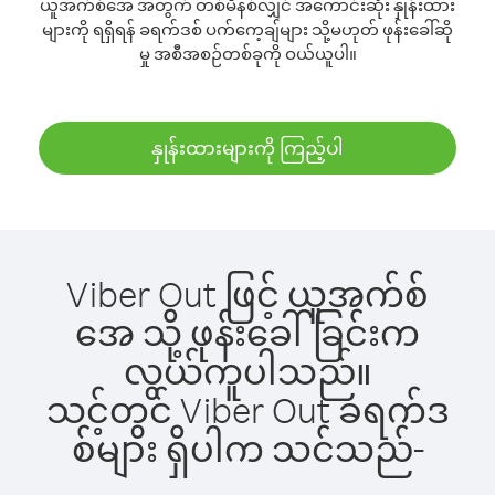
ယူအက်စ်အေ အတွက် တစ်မိနစ်လျှင် အကောင်းဆုံး နှုန်းထား
များကို ရရှိရန် ခရက်ဒစ် ပက်ကေ့ချ်များ သို့မဟုတ် ဖုန်းခေါ်ဆို
မှု အစီအစဉ်တစ်ခုကို ဝယ်ယူပါ။
နှုန်းထားများကို ကြည့်ပါ
Viber Out ဖြင့် ယူအက်စ်
အေ သို့ ဖုန်းခေါ်ခြင်းက
လွယ်ကူပါသည်။
သင့်တွင် Viber Out ခရက်ဒ
စ်များ ရှိပါက သင်သည်-