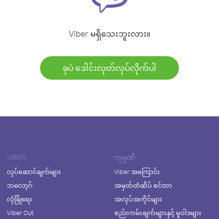
Viber မရှိသေးဘူးလား။
ခုပဲ ဒေါင်းလုတ်လုပ်လိုက်ပါ
VIBER
ကုမ္ပဏီ
လုပ်ဆောင်ချက်များ
Viber အကြောင်း
ဘလော့ဂ်
အမှတ်တံဆိပ် စင်တာ
လုံခြုံရေး
အလုပ်အကိုင်များ
Viber Out
စည်းကမ်းချက်များနှင့် မူဝါဒများ