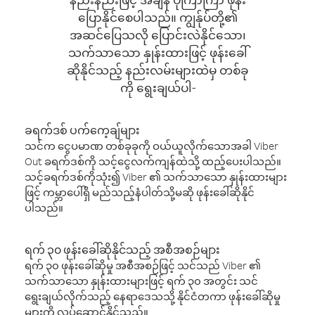
ပြောနိုင်စေပါသည်။ ကျွန်ုပ်တို့၏
အဆင်ပြေသလို ပြောင်းလဲနိုင်သော၊
သက်သာသော နှုန်းထားဖြင့် ဖုန်းခေါ်
ဆိုနိုင်သည့် နည်းလမ်းများထဲမှ တစ်ခု
ကို ရွေးချယ်ပါ-
ခရက်ဒစ် ပက်ကေ့ချ်များ
သင်က ငွေပမာဏ တစ်ခုခုကို ဝယ်ယူလိုက်သောအခါ Viber
Out ခရက်ဒစ်ကို သင့်ငွေလက်ကျန်ထဲသို့ ထည့်ပေးပါသည်။
သင့်ခရက်ဒစ်ကိုသုံး၍ Viber ၏ သက်သာသော နှုန်းထားများ
ဖြင့် ကမ္ဘာပေါ်ရှိ မည်သည့်နံပါတ်သို့မဆို ဖုန်းခေါ်ဆိုနိုင်
ပါသည်။
ရက် ၃၀ ဖုန်းခေါ်ဆိုနိုင်သည့် အစီအစဉ်များ
ရက် ၃၀ ဖုန်းခေါ်ဆိုမှု အစီအစဉ်ဖြင့် သင်သည် Viber ၏
သက်သာသော နှုန်းထားများဖြင့် ရက် ၃၀ အတွင်း သင်
ရွေးချယ်လိုက်သည့် နေရာဒေသသို့ နိုင်ငံတကာ ဖုန်းခေါ်ဆိုမှု
များကို လုပ်ဆောင်နိုင်သည်။