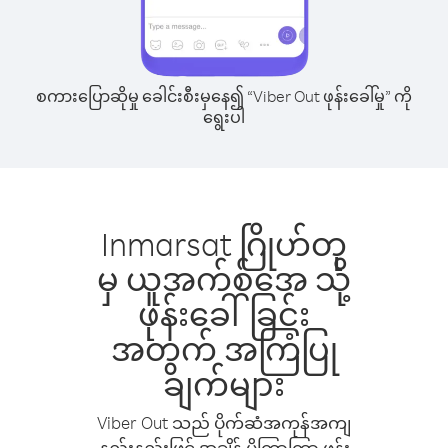
စကားပြောဆိုမှု ခေါင်းစီးမှနေ၍ “Viber Out ဖုန်းခေါ်မှု” ကို
ရွေးပါ
Inmarsat ဂြိုဟ်တု
မှ ယူအက်စ်အေ သို့
ဖုန်းခေါ်ခြင်း
အတွက် အကြံပြု
ချက်များ
Viber Out သည် ပိုက်ဆံအကုန်အကျ
နည်းနည်းဖြင့် အချိန် ပိုကြာကြာ ဖုန်း