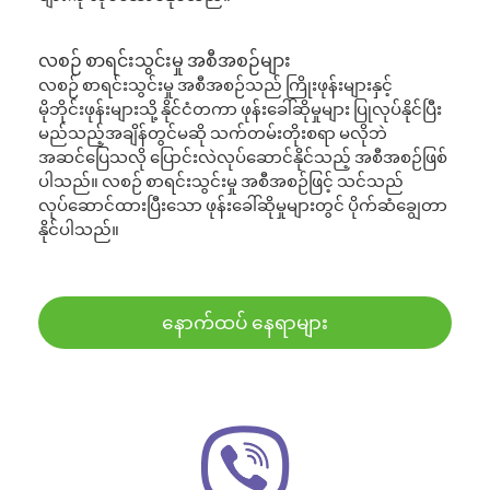
လစဉ် စာရင်းသွင်းမှု အစီအစဉ်များ
လစဉ် စာရင်းသွင်းမှု အစီအစဉ်သည် ကြိုးဖုန်းများနှင့်
မိုဘိုင်းဖုန်းများသို့ နိုင်ငံတကာ ဖုန်းခေါ်ဆိုမှုများ ပြုလုပ်နိုင်ပြီး
မည်သည့်အချိန်တွင်မဆို သက်တမ်းတိုးစရာ မလိုဘဲ
အဆင်ပြေသလို ပြောင်းလဲလုပ်ဆောင်နိုင်သည့် အစီအစဉ်ဖြစ်
ပါသည်။ လစဉ် စာရင်းသွင်းမှု အစီအစဉ်ဖြင့် သင်သည်
လုပ်ဆောင်ထားပြီးသော ဖုန်းခေါ်ဆိုမှုများတွင် ပိုက်ဆံချွေတာ
နိုင်ပါသည်။
နောက်ထပ် နေရာများ