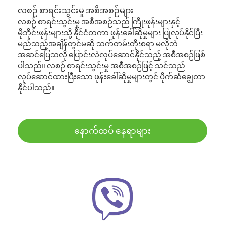
လစဉ် စာရင်းသွင်းမှု အစီအစဉ်များ
လစဉ် စာရင်းသွင်းမှု အစီအစဉ်သည် ကြိုးဖုန်းများနှင့်
မိုဘိုင်းဖုန်းများသို့ နိုင်ငံတကာ ဖုန်းခေါ်ဆိုမှုများ ပြုလုပ်နိုင်ပြီး
မည်သည့်အချိန်တွင်မဆို သက်တမ်းတိုးစရာ မလိုဘဲ
အဆင်ပြေသလို ပြောင်းလဲလုပ်ဆောင်နိုင်သည့် အစီအစဉ်ဖြစ်
ပါသည်။ လစဉ် စာရင်းသွင်းမှု အစီအစဉ်ဖြင့် သင်သည်
လုပ်ဆောင်ထားပြီးသော ဖုန်းခေါ်ဆိုမှုများတွင် ပိုက်ဆံချွေတာ
နိုင်ပါသည်။
နောက်ထပ် နေရာများ