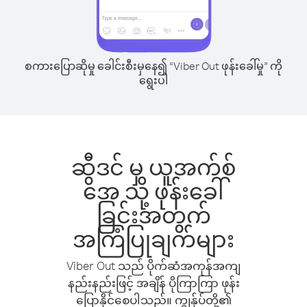
စကားပြောဆိုမှု ခေါင်းစီးမှနေ၍ “Viber Out ဖုန်းခေါ်မှု” ကို
ရွေးပါ
ဆွီဒင် မှ ယူအက်စ်
အေ သို့ ဖုန်းခေါ်
ခြင်းအတွက်
အကြံပြုချက်များ
Viber Out သည် ပိုက်ဆံအကုန်အကျ
နည်းနည်းဖြင့် အချိန် ပိုကြာကြာ ဖုန်း
ပြောနိုင်စေပါသည်။ ကျွန်ုပ်တို့၏