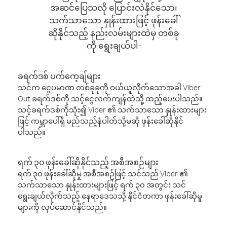
အဆင်ပြေသလို ပြောင်းလဲနိုင်သော၊
သက်သာသော နှုန်းထားဖြင့် ဖုန်းခေါ်
ဆိုနိုင်သည့် နည်းလမ်းများထဲမှ တစ်ခု
ကို ရွေးချယ်ပါ-
ခရက်ဒစ် ပက်ကေ့ချ်များ
သင်က ငွေပမာဏ တစ်ခုခုကို ဝယ်ယူလိုက်သောအခါ Viber
Out ခရက်ဒစ်ကို သင့်ငွေလက်ကျန်ထဲသို့ ထည့်ပေးပါသည်။
သင့်ခရက်ဒစ်ကိုသုံး၍ Viber ၏ သက်သာသော နှုန်းထားများ
ဖြင့် ကမ္ဘာပေါ်ရှိ မည်သည့်နံပါတ်သို့မဆို ဖုန်းခေါ်ဆိုနိုင်
ပါသည်။
ရက် ၃၀ ဖုန်းခေါ်ဆိုနိုင်သည့် အစီအစဉ်များ
ရက် ၃၀ ဖုန်းခေါ်ဆိုမှု အစီအစဉ်ဖြင့် သင်သည် Viber ၏
သက်သာသော နှုန်းထားများဖြင့် ရက် ၃၀ အတွင်း သင်
ရွေးချယ်လိုက်သည့် နေရာဒေသသို့ နိုင်ငံတကာ ဖုန်းခေါ်ဆိုမှု
များကို လုပ်ဆောင်နိုင်သည်။