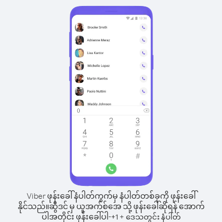
Viber ဖုန်းခေါ်နံပါတ်ကွက်မှ နံပါတ်တစ်ခုကို ဖုန်းခေါ်
နိုင်သည်။
ဆွီဒင် မှ ယူအက်စ်အေ သို့ ဖုန်းခေါ်ဆိုရန် အောက်
ပါအတိုင်း ဖုန်းခေါ်ပါ-
+
+
1
ဒေသတွင်း နံပါတ်