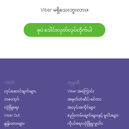
Viber မရှိသေးဘူးလား။
ခုပဲ ဒေါင်းလုတ်လုပ်လိုက်ပါ
VIBER
ကုမ္ပဏီ
လုပ်ဆောင်ချက်များ
Viber အကြောင်း
ဘလော့ဂ်
အမှတ်တံဆိပ် စင်တာ
လုံခြုံရေး
အလုပ်အကိုင်များ
Viber Out
စည်းကမ်းချက်များနှင့် မူဝါဒများ
နှုန်းထားများ
ကိုယ်ရေးလုံခြုံမှု မူဝါဒ