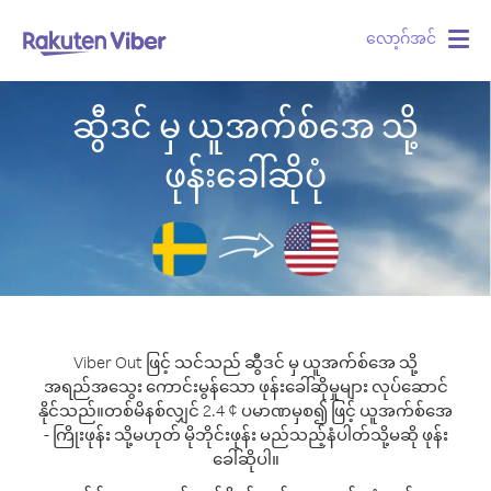
လော့ဂ်အင်
Togg
navig
ဆွီဒင် မှ ယူအက်စ်အေ သို့
ဖုန်းခေါ်ဆိုပုံ
Viber Out ဖြင့် သင်သည် ဆွီဒင် မှ ယူအက်စ်အေ သို့
အရည်အသွေး ကောင်းမွန်သော ဖုန်းခေါ်ဆိုမှုများ လုပ်ဆောင်
နိုင်သည်။
တစ်မိနစ်လျှင် 2.4 ¢ ပမာဏမှစ၍ ဖြင့် ယူအက်စ်အေ
- ကြိုးဖုန်း သို့မဟုတ် မိုဘိုင်းဖုန်း မည်သည့်နံပါတ်သို့မဆို ဖုန်း
ခေါ်ဆိုပါ။