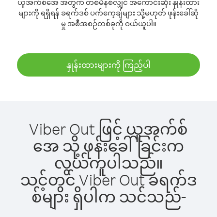
ယူအက်စ်အေ အတွက် တစ်မိနစ်လျှင် အကောင်းဆုံး နှုန်းထား
များကို ရရှိရန် ခရက်ဒစ် ပက်ကေ့ချ်များ သို့မဟုတ် ဖုန်းခေါ်ဆို
မှု အစီအစဉ်တစ်ခုကို ဝယ်ယူပါ။
နှုန်းထားများကို ကြည့်ပါ
Viber Out ဖြင့် ယူအက်စ်
အေ သို့ ဖုန်းခေါ်ခြင်းက
လွယ်ကူပါသည်။
သင့်တွင် Viber Out ခရက်ဒ
စ်များ ရှိပါက သင်သည်-