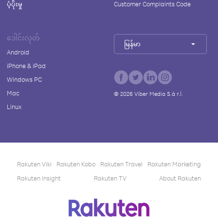
ပံ့ပိုးမှု
Customer Complaints Code
ဒေါင်းလုတ်
မြန်မာ
Android
iPhone & iPad
Windows PC
Mac
©
2026
Viber Media S.à r.l.
Linux
Rakuten Viki
Rakuten Kobo
Rakuten Travel
Rakuten Marketing
Rakuten Insight
Rakuten TV
About Rakuten