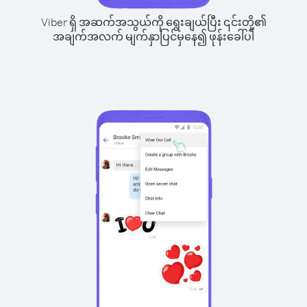
Viber ရှိ အဆက်အသွယ်ကို ရွေးချယ်ပြီး ၎င်းတို့၏
အချက်အလက် မျက်နှာပြင်မှနေ၍ ဖုန်းခေါ်ပါ