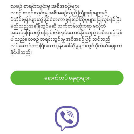
လစဉ် စာရင်းသွင်းမှု အစီအစဉ်များ
လစဉ် စာရင်းသွင်းမှု အစီအစဉ်သည် ကြိုးဖုန်းများနှင့်
မိုဘိုင်းဖုန်းများသို့ နိုင်ငံတကာ ဖုန်းခေါ်ဆိုမှုများ ပြုလုပ်နိုင်ပြီး
မည်သည့်အချိန်တွင်မဆို သက်တမ်းတိုးစရာ မလိုဘဲ
အဆင်ပြေသလို ပြောင်းလဲလုပ်ဆောင်နိုင်သည့် အစီအစဉ်ဖြစ်
ပါသည်။ လစဉ် စာရင်းသွင်းမှု အစီအစဉ်ဖြင့် သင်သည်
လုပ်ဆောင်ထားပြီးသော ဖုန်းခေါ်ဆိုမှုများတွင် ပိုက်ဆံချွေတာ
နိုင်ပါသည်။
နောက်ထပ် နေရာများ