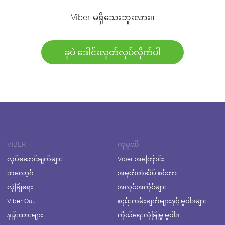
Viber မရှိသေးဘူးလား။
ခုပဲ ဒေါင်းလုတ်လုပ်လိုက်ပါ
VIBER
ကုမ္ပဏီ
လုပ်ဆောင်ချက်များ
Viber အကြောင်း
ဘလော့ဂ်
အမှတ်တံဆိပ် စင်တာ
လုံခြုံရေး
အလုပ်အကိုင်များ
Viber Out
စည်းကမ်းချက်များနှင့် မူဝါဒများ
နှုန်းထားများ
ကိုယ်ရေးလုံခြုံမှု မူဝါဒ