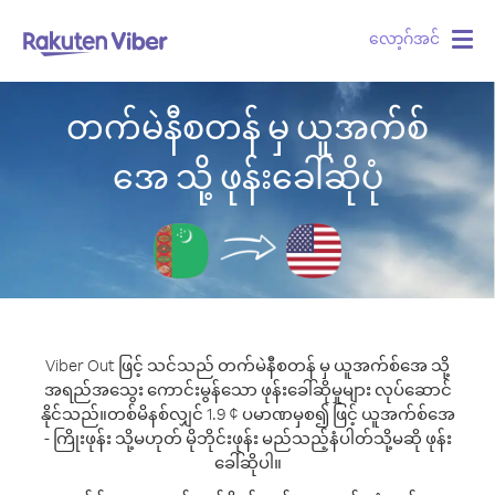
လော့ဂ်အင်
Togg
navig
တက်မဲနီစတန် မှ ယူအက်စ်
အေ သို့ ဖုန်းခေါ်ဆိုပုံ
Viber Out ဖြင့် သင်သည် တက်မဲနီစတန် မှ ယူအက်စ်အေ သို့
အရည်အသွေး ကောင်းမွန်သော ဖုန်းခေါ်ဆိုမှုများ လုပ်ဆောင်
နိုင်သည်။
တစ်မိနစ်လျှင် 1.9 ¢ ပမာဏမှစ၍ ဖြင့် ယူအက်စ်အေ
- ကြိုးဖုန်း သို့မဟုတ် မိုဘိုင်းဖုန်း မည်သည့်နံပါတ်သို့မဆို ဖုန်း
ခေါ်ဆိုပါ။