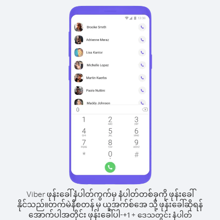
Viber ဖုန်းခေါ်နံပါတ်ကွက်မှ နံပါတ်တစ်ခုကို ဖုန်းခေါ်
နိုင်သည်။
တက်မဲနီစတန် မှ ယူအက်စ်အေ သို့ ဖုန်းခေါ်ဆိုရန်
အောက်ပါအတိုင်း ဖုန်းခေါ်ပါ-
+
+
1
ဒေသတွင်း နံပါတ်