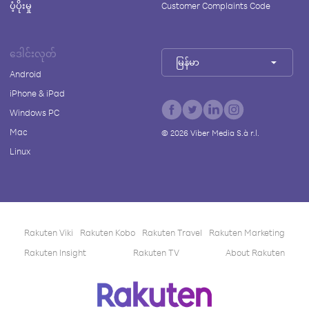
ပံ့ပိုးမှု
Customer Complaints Code
ဒေါင်းလုတ်
မြန်မာ
Android
iPhone & iPad
Windows PC
Mac
©
2026
Viber Media S.à r.l.
Linux
Rakuten Viki
Rakuten Kobo
Rakuten Travel
Rakuten Marketing
Rakuten Insight
Rakuten TV
About Rakuten