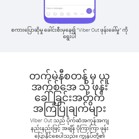
စကားပြောဆိုမှု ခေါင်းစီးမှနေ၍ “Viber Out ဖုန်းခေါ်မှု” ကို
ရွေးပါ
တက်မဲနီစတန် မှ ယူ
အက်စ်အေ သို့ ဖုန်း
ခေါ်ခြင်းအတွက်
အကြံပြုချက်များ
Viber Out သည် ပိုက်ဆံအကုန်အကျ
နည်းနည်းဖြင့် အချိန် ပိုကြာကြာ ဖုန်း
ပြောနိုင်စေပါသည်။ ကျွန်ုပ်တို့၏