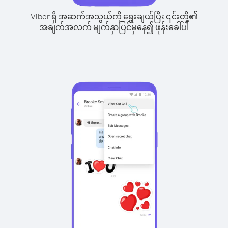
Viber ရှိ အဆက်အသွယ်ကို ရွေးချယ်ပြီး ၎င်းတို့၏
အချက်အလက် မျက်နှာပြင်မှနေ၍ ဖုန်းခေါ်ပါ