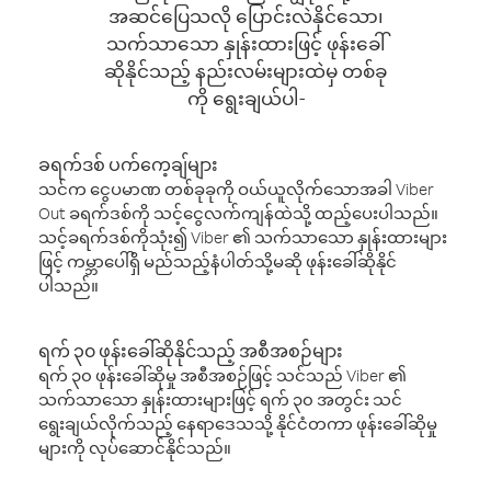
အဆင်ပြေသလို ပြောင်းလဲနိုင်သော၊
သက်သာသော နှုန်းထားဖြင့် ဖုန်းခေါ်
ဆိုနိုင်သည့် နည်းလမ်းများထဲမှ တစ်ခု
ကို ရွေးချယ်ပါ-
ခရက်ဒစ် ပက်ကေ့ချ်များ
သင်က ငွေပမာဏ တစ်ခုခုကို ဝယ်ယူလိုက်သောအခါ Viber
Out ခရက်ဒစ်ကို သင့်ငွေလက်ကျန်ထဲသို့ ထည့်ပေးပါသည်။
သင့်ခရက်ဒစ်ကိုသုံး၍ Viber ၏ သက်သာသော နှုန်းထားများ
ဖြင့် ကမ္ဘာပေါ်ရှိ မည်သည့်နံပါတ်သို့မဆို ဖုန်းခေါ်ဆိုနိုင်
ပါသည်။
ရက် ၃၀ ဖုန်းခေါ်ဆိုနိုင်သည့် အစီအစဉ်များ
ရက် ၃၀ ဖုန်းခေါ်ဆိုမှု အစီအစဉ်ဖြင့် သင်သည် Viber ၏
သက်သာသော နှုန်းထားများဖြင့် ရက် ၃၀ အတွင်း သင်
ရွေးချယ်လိုက်သည့် နေရာဒေသသို့ နိုင်ငံတကာ ဖုန်းခေါ်ဆိုမှု
များကို လုပ်ဆောင်နိုင်သည်။