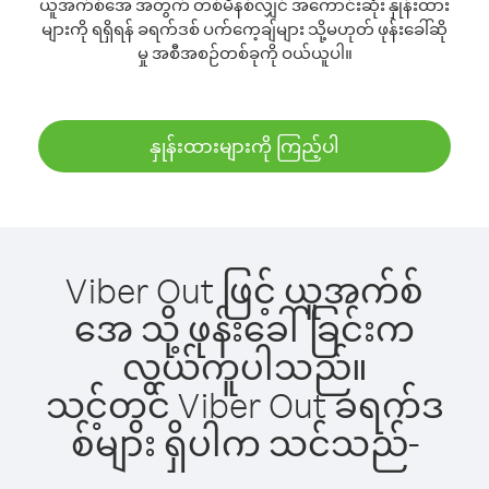
ယူအက်စ်အေ အတွက် တစ်မိနစ်လျှင် အကောင်းဆုံး နှုန်းထား
များကို ရရှိရန် ခရက်ဒစ် ပက်ကေ့ချ်များ သို့မဟုတ် ဖုန်းခေါ်ဆို
မှု အစီအစဉ်တစ်ခုကို ဝယ်ယူပါ။
နှုန်းထားများကို ကြည့်ပါ
Viber Out ဖြင့် ယူအက်စ်
အေ သို့ ဖုန်းခေါ်ခြင်းက
လွယ်ကူပါသည်။
သင့်တွင် Viber Out ခရက်ဒ
စ်များ ရှိပါက သင်သည်-