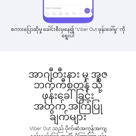
စကားပြောဆိုမှု ခေါင်းစီးမှနေ၍ “Viber Out ဖုန်းခေါ်မှု” ကို
ရွေးပါ
အာဂျီတီးနား မှ အူဇ
ဘက်ကီစတန် သို့
ဖုန်းခေါ်ခြင်း
အတွက် အကြံပြု
ချက်များ
Viber Out သည် ပိုက်ဆံအကုန်အကျ
နည်းနည်းဖြင့် အချိန် ပိုကြာကြာ ဖုန်း