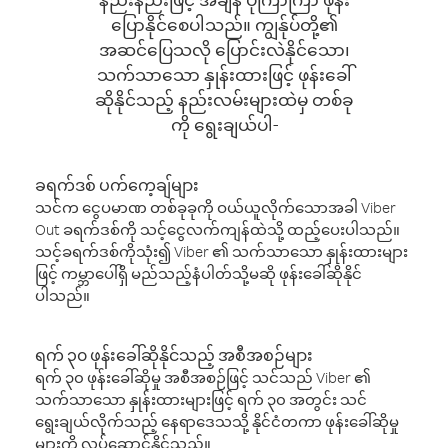
ပြောနိုင်စေပါသည်။ ကျွန်ုပ်တို့၏
အဆင်ပြေသလို ပြောင်းလဲနိုင်သော၊
သက်သာသော နှုန်းထားဖြင့် ဖုန်းခေါ်
ဆိုနိုင်သည့် နည်းလမ်းများထဲမှ တစ်ခု
ကို ရွေးချယ်ပါ-
ခရက်ဒစ် ပက်ကေ့ချ်များ
သင်က ငွေပမာဏ တစ်ခုခုကို ဝယ်ယူလိုက်သောအခါ Viber
Out ခရက်ဒစ်ကို သင့်ငွေလက်ကျန်ထဲသို့ ထည့်ပေးပါသည်။
သင့်ခရက်ဒစ်ကိုသုံး၍ Viber ၏ သက်သာသော နှုန်းထားများ
ဖြင့် ကမ္ဘာပေါ်ရှိ မည်သည့်နံပါတ်သို့မဆို ဖုန်းခေါ်ဆိုနိုင်
ပါသည်။
ရက် ၃၀ ဖုန်းခေါ်ဆိုနိုင်သည့် အစီအစဉ်များ
ရက် ၃၀ ဖုန်းခေါ်ဆိုမှု အစီအစဉ်ဖြင့် သင်သည် Viber ၏
သက်သာသော နှုန်းထားများဖြင့် ရက် ၃၀ အတွင်း သင်
ရွေးချယ်လိုက်သည့် နေရာဒေသသို့ နိုင်ငံတကာ ဖုန်းခေါ်ဆိုမှု
များကို လုပ်ဆောင်နိုင်သည်။