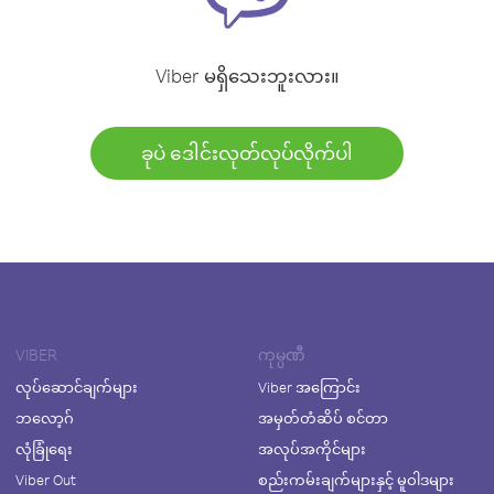
Viber မရှိသေးဘူးလား။
ခုပဲ ဒေါင်းလုတ်လုပ်လိုက်ပါ
VIBER
ကုမ္ပဏီ
လုပ်ဆောင်ချက်များ
Viber အကြောင်း
ဘလော့ဂ်
အမှတ်တံဆိပ် စင်တာ
လုံခြုံရေး
အလုပ်အကိုင်များ
Viber Out
စည်းကမ်းချက်များနှင့် မူဝါဒများ