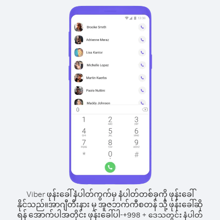
Viber ဖုန်းခေါ်နံပါတ်ကွက်မှ နံပါတ်တစ်ခုကို ဖုန်းခေါ်
နိုင်သည်။
အာဂျီတီးနား မှ အူဇဘက်ကီစတန် သို့ ဖုန်းခေါ်ဆို
ရန် အောက်ပါအတိုင်း ဖုန်းခေါ်ပါ-
+
+
998
ဒေသတွင်း နံပါတ်