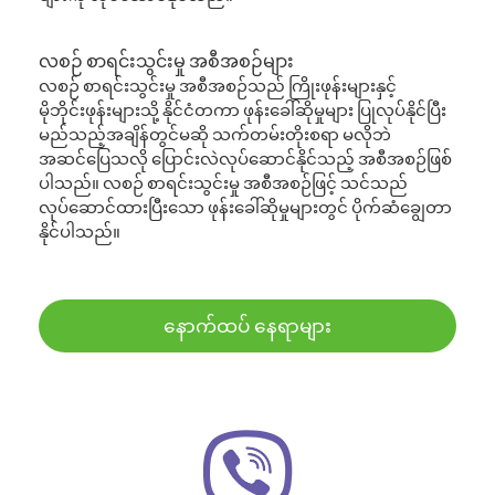
လစဉ် စာရင်းသွင်းမှု အစီအစဉ်များ
လစဉ် စာရင်းသွင်းမှု အစီအစဉ်သည် ကြိုးဖုန်းများနှင့်
မိုဘိုင်းဖုန်းများသို့ နိုင်ငံတကာ ဖုန်းခေါ်ဆိုမှုများ ပြုလုပ်နိုင်ပြီး
မည်သည့်အချိန်တွင်မဆို သက်တမ်းတိုးစရာ မလိုဘဲ
အဆင်ပြေသလို ပြောင်းလဲလုပ်ဆောင်နိုင်သည့် အစီအစဉ်ဖြစ်
ပါသည်။ လစဉ် စာရင်းသွင်းမှု အစီအစဉ်ဖြင့် သင်သည်
လုပ်ဆောင်ထားပြီးသော ဖုန်းခေါ်ဆိုမှုများတွင် ပိုက်ဆံချွေတာ
နိုင်ပါသည်။
နောက်ထပ် နေရာများ