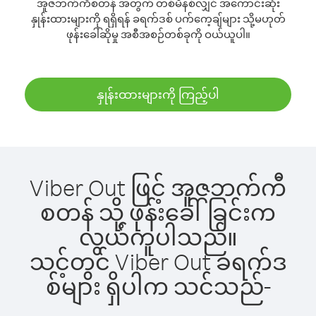
အူဇဘက်ကီစတန် အတွက် တစ်မိနစ်လျှင် အကောင်းဆုံး
နှုန်းထားများကို ရရှိရန် ခရက်ဒစ် ပက်ကေ့ချ်များ သို့မဟုတ်
ဖုန်းခေါ်ဆိုမှု အစီအစဉ်တစ်ခုကို ဝယ်ယူပါ။
နှုန်းထားများကို ကြည့်ပါ
Viber Out ဖြင့် အူဇဘက်ကီ
စတန် သို့ ဖုန်းခေါ်ခြင်းက
လွယ်ကူပါသည်။
သင့်တွင် Viber Out ခရက်ဒ
စ်များ ရှိပါက သင်သည်-