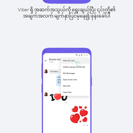
Viber ရှိ အဆက်အသွယ်ကို ရွေးချယ်ပြီး ၎င်းတို့၏
အချက်အလက် မျက်နှာပြင်မှနေ၍ ဖုန်းခေါ်ပါ