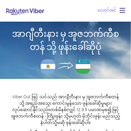
လော့ဂ်အင်
Togg
navig
အာဂျီတီးနား မှ အူဇဘက်ကီစ
တန် သို့ ဖုန်းခေါ်ဆိုပုံ
Viber Out ဖြင့် သင်သည် အာဂျီတီးနား မှ အူဇဘက်ကီစတန်
သို့ အရည်အသွေး ကောင်းမွန်သော ဖုန်းခေါ်ဆိုမှုများ
လုပ်ဆောင်နိုင်သည်။
တစ်မိနစ်လျှင် 12.9 ¢ ပမာဏမှစ၍ ဖြင့်
အူဇဘက်ကီစတန် - ကြိုးဖုန်း သို့မဟုတ် မိုဘိုင်းဖုန်း မည်သည့်
နံပါတ်သို့မဆို ဖုန်းခေါ်ဆိုပါ။