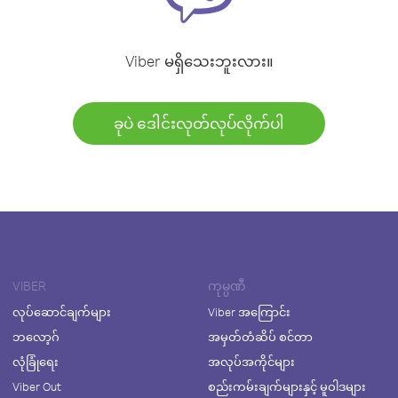
Viber မရှိသေးဘူးလား။
ခုပဲ ဒေါင်းလုတ်လုပ်လိုက်ပါ
VIBER
ကုမ္ပဏီ
လုပ်ဆောင်ချက်များ
Viber အကြောင်း
ဘလော့ဂ်
အမှတ်တံဆိပ် စင်တာ
လုံခြုံရေး
အလုပ်အကိုင်များ
Viber Out
စည်းကမ်းချက်များနှင့် မူဝါဒများ