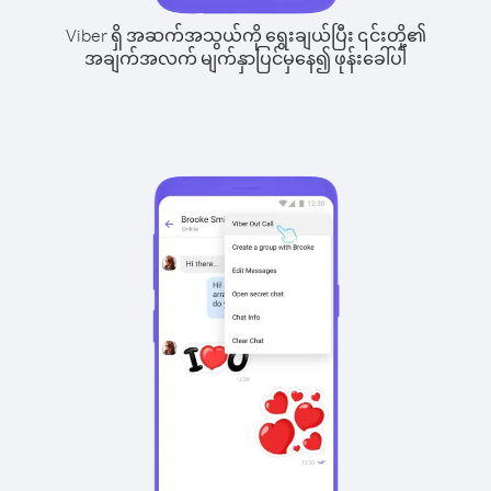
Viber ရှိ အဆက်အသွယ်ကို ရွေးချယ်ပြီး ၎င်းတို့၏
အချက်အလက် မျက်နှာပြင်မှနေ၍ ဖုန်းခေါ်ပါ