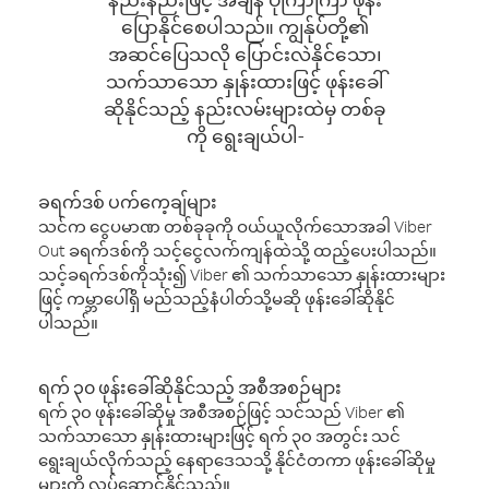
ပြောနိုင်စေပါသည်။ ကျွန်ုပ်တို့၏
အဆင်ပြေသလို ပြောင်းလဲနိုင်သော၊
သက်သာသော နှုန်းထားဖြင့် ဖုန်းခေါ်
ဆိုနိုင်သည့် နည်းလမ်းများထဲမှ တစ်ခု
ကို ရွေးချယ်ပါ-
ခရက်ဒစ် ပက်ကေ့ချ်များ
သင်က ငွေပမာဏ တစ်ခုခုကို ဝယ်ယူလိုက်သောအခါ Viber
Out ခရက်ဒစ်ကို သင့်ငွေလက်ကျန်ထဲသို့ ထည့်ပေးပါသည်။
သင့်ခရက်ဒစ်ကိုသုံး၍ Viber ၏ သက်သာသော နှုန်းထားများ
ဖြင့် ကမ္ဘာပေါ်ရှိ မည်သည့်နံပါတ်သို့မဆို ဖုန်းခေါ်ဆိုနိုင်
ပါသည်။
ရက် ၃၀ ဖုန်းခေါ်ဆိုနိုင်သည့် အစီအစဉ်များ
ရက် ၃၀ ဖုန်းခေါ်ဆိုမှု အစီအစဉ်ဖြင့် သင်သည် Viber ၏
သက်သာသော နှုန်းထားများဖြင့် ရက် ၃၀ အတွင်း သင်
ရွေးချယ်လိုက်သည့် နေရာဒေသသို့ နိုင်ငံတကာ ဖုန်းခေါ်ဆိုမှု
များကို လုပ်ဆောင်နိုင်သည်။