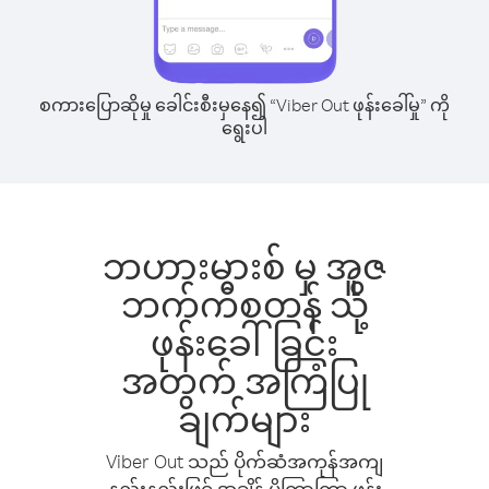
စကားပြောဆိုမှု ခေါင်းစီးမှနေ၍ “Viber Out ဖုန်းခေါ်မှု” ကို
ရွေးပါ
ဘဟားမားစ် မှ အူဇ
ဘက်ကီစတန် သို့
ဖုန်းခေါ်ခြင်း
အတွက် အကြံပြု
ချက်များ
Viber Out သည် ပိုက်ဆံအကုန်အကျ
နည်းနည်းဖြင့် အချိန် ပိုကြာကြာ ဖုန်း