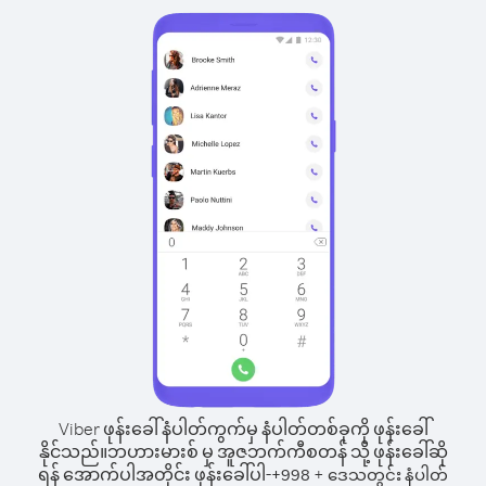
Viber ဖုန်းခေါ်နံပါတ်ကွက်မှ နံပါတ်တစ်ခုကို ဖုန်းခေါ်
နိုင်သည်။
ဘဟားမားစ် မှ အူဇဘက်ကီစတန် သို့ ဖုန်းခေါ်ဆို
ရန် အောက်ပါအတိုင်း ဖုန်းခေါ်ပါ-
+
+
998
ဒေသတွင်း နံပါတ်