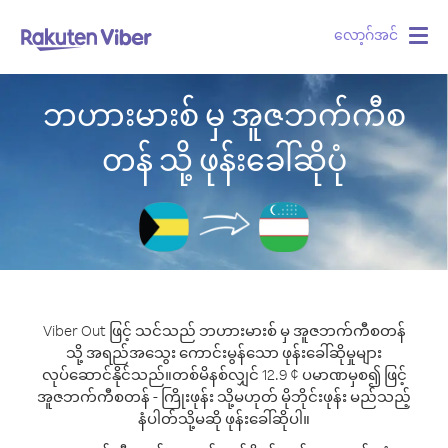
လော့ဂ်အင်
Togg
navig
ဘဟားမားစ် မှ အူဇဘက်ကီစ
တန် သို့ ဖုန်းခေါ်ဆိုပုံ
Viber Out ဖြင့် သင်သည် ဘဟားမားစ် မှ အူဇဘက်ကီစတန်
သို့ အရည်အသွေး ကောင်းမွန်သော ဖုန်းခေါ်ဆိုမှုများ
လုပ်ဆောင်နိုင်သည်။
တစ်မိနစ်လျှင် 12.9 ¢ ပမာဏမှစ၍ ဖြင့်
အူဇဘက်ကီစတန် - ကြိုးဖုန်း သို့မဟုတ် မိုဘိုင်းဖုန်း မည်သည့်
နံပါတ်သို့မဆို ဖုန်းခေါ်ဆိုပါ။