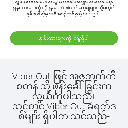
အူဇဘက်ကီစတန် အတွက် တစ်မိနစ်လျှင် အကောင်းဆုံး
နှုန်းထားများကို ရရှိရန် ခရက်ဒစ် ပက်ကေ့ချ်များ သို့မဟုတ်
ဖုန်းခေါ်ဆိုမှု အစီအစဉ်တစ်ခုကို ဝယ်ယူပါ။
နှုန်းထားများကို ကြည့်ပါ
Viber Out ဖြင့် အူဇဘက်ကီ
စတန် သို့ ဖုန်းခေါ်ခြင်းက
လွယ်ကူပါသည်။
သင့်တွင် Viber Out ခရက်ဒ
စ်များ ရှိပါက သင်သည်-