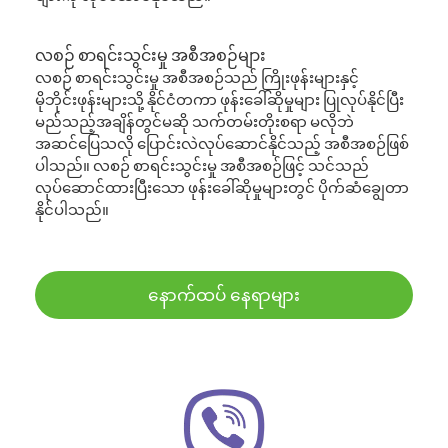
လစဉ် စာရင်းသွင်းမှု အစီအစဉ်များ
လစဉ် စာရင်းသွင်းမှု အစီအစဉ်သည် ကြိုးဖုန်းများနှင့်
မိုဘိုင်းဖုန်းများသို့ နိုင်ငံတကာ ဖုန်းခေါ်ဆိုမှုများ ပြုလုပ်နိုင်ပြီး
မည်သည့်အချိန်တွင်မဆို သက်တမ်းတိုးစရာ မလိုဘဲ
အဆင်ပြေသလို ပြောင်းလဲလုပ်ဆောင်နိုင်သည့် အစီအစဉ်ဖြစ်
ပါသည်။ လစဉ် စာရင်းသွင်းမှု အစီအစဉ်ဖြင့် သင်သည်
လုပ်ဆောင်ထားပြီးသော ဖုန်းခေါ်ဆိုမှုများတွင် ပိုက်ဆံချွေတာ
နိုင်ပါသည်။
နောက်ထပ် နေရာများ