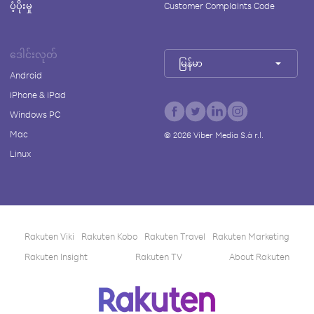
ပံ့ပိုးမှု
Customer Complaints Code
ဒေါင်းလုတ်
မြန်မာ
Android
iPhone & iPad
Windows PC
Mac
©
2026
Viber Media S.à r.l.
Linux
Rakuten Viki
Rakuten Kobo
Rakuten Travel
Rakuten Marketing
Rakuten Insight
Rakuten TV
About Rakuten