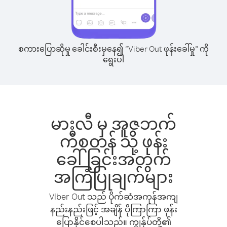
စကားပြောဆိုမှု ခေါင်းစီးမှနေ၍ “Viber Out ဖုန်းခေါ်မှု” ကို
ရွေးပါ
မားလီ မှ အူဇဘက်
ကီစတန် သို့ ဖုန်း
ခေါ်ခြင်းအတွက်
အကြံပြုချက်များ
Viber Out သည် ပိုက်ဆံအကုန်အကျ
နည်းနည်းဖြင့် အချိန် ပိုကြာကြာ ဖုန်း
ပြောနိုင်စေပါသည်။ ကျွန်ုပ်တို့၏