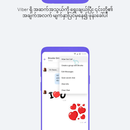
Viber ရှိ အဆက်အသွယ်ကို ရွေးချယ်ပြီး ၎င်းတို့၏
အချက်အလက် မျက်နှာပြင်မှနေ၍ ဖုန်းခေါ်ပါ