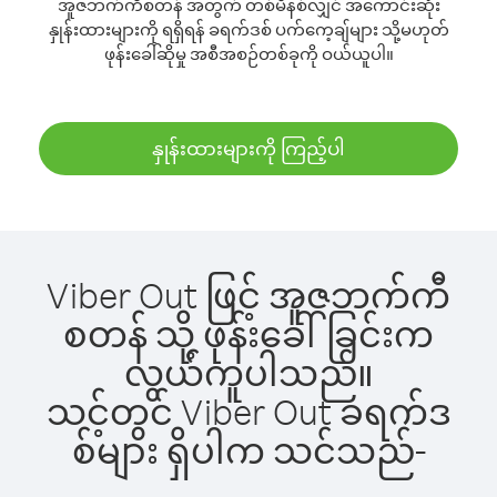
အူဇဘက်ကီစတန် အတွက် တစ်မိနစ်လျှင် အကောင်းဆုံး
နှုန်းထားများကို ရရှိရန် ခရက်ဒစ် ပက်ကေ့ချ်များ သို့မဟုတ်
ဖုန်းခေါ်ဆိုမှု အစီအစဉ်တစ်ခုကို ဝယ်ယူပါ။
နှုန်းထားများကို ကြည့်ပါ
Viber Out ဖြင့် အူဇဘက်ကီ
စတန် သို့ ဖုန်းခေါ်ခြင်းက
လွယ်ကူပါသည်။
သင့်တွင် Viber Out ခရက်ဒ
စ်များ ရှိပါက သင်သည်-