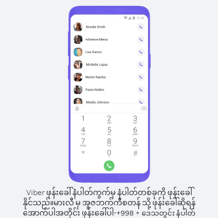
Viber ဖုန်းခေါ်နံပါတ်ကွက်မှ နံပါတ်တစ်ခုကို ဖုန်းခေါ်
နိုင်သည်။
မားလီ မှ အူဇဘက်ကီစတန် သို့ ဖုန်းခေါ်ဆိုရန်
အောက်ပါအတိုင်း ဖုန်းခေါ်ပါ-
+
+
998
ဒေသတွင်း နံပါတ်