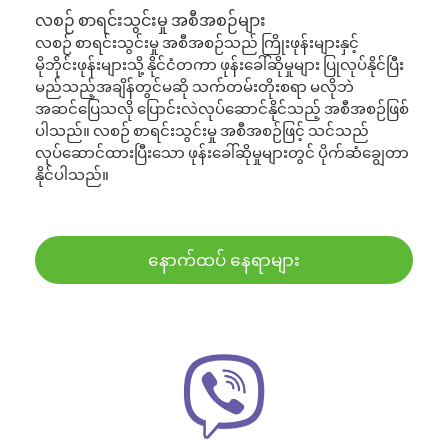
လစဉ် စာရင်းသွင်းမှု အစီအစဉ်များ
လစဉ် စာရင်းသွင်းမှု အစီအစဉ်သည် ကြိုးဖုန်းများနှင့်
မိုဘိုင်းဖုန်းများသို့ နိုင်ငံတကာ ဖုန်းခေါ်ဆိုမှုများ ပြုလုပ်နိုင်ပြီး
မည်သည့်အချိန်တွင်မဆို သက်တမ်းတိုးစရာ မလိုဘဲ
အဆင်ပြေသလို ပြောင်းလဲလုပ်ဆောင်နိုင်သည့် အစီအစဉ်ဖြစ်
ပါသည်။ လစဉ် စာရင်းသွင်းမှု အစီအစဉ်ဖြင့် သင်သည်
လုပ်ဆောင်ထားပြီးသော ဖုန်းခေါ်ဆိုမှုများတွင် ပိုက်ဆံချွေတာ
နိုင်ပါသည်။
နောက်ထပ် နေရာများ