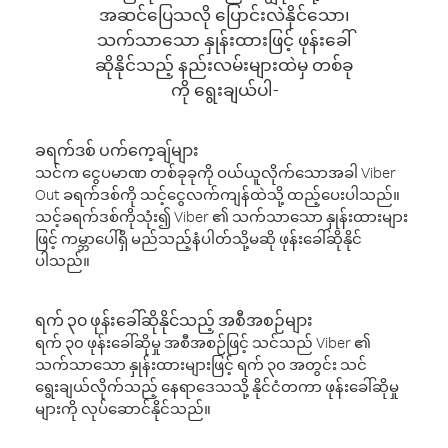
အဆင်ပြေသလို ပြောင်းလဲနိုင်သော၊
သက်သာသော နှုန်းထားဖြင့် ဖုန်းခေါ်
ဆိုနိုင်သည့် နည်းလမ်းများထဲမှ တစ်ခု
ကို ရွေးချယ်ပါ-
ခရက်ဒစ် ပက်ကေ့ချ်များ
သင်က ငွေပမာဏ တစ်ခုခုကို ဝယ်ယူလိုက်သောအခါ Viber
Out ခရက်ဒစ်ကို သင့်ငွေလက်ကျန်ထဲသို့ ထည့်ပေးပါသည်။
သင့်ခရက်ဒစ်ကိုသုံး၍ Viber ၏ သက်သာသော နှုန်းထားများ
ဖြင့် ကမ္ဘာပေါ်ရှိ မည်သည့်နံပါတ်သို့မဆို ဖုန်းခေါ်ဆိုနိုင်
ပါသည်။
ရက် ၃၀ ဖုန်းခေါ်ဆိုနိုင်သည့် အစီအစဉ်များ
ရက် ၃၀ ဖုန်းခေါ်ဆိုမှု အစီအစဉ်ဖြင့် သင်သည် Viber ၏
သက်သာသော နှုန်းထားများဖြင့် ရက် ၃၀ အတွင်း သင်
ရွေးချယ်လိုက်သည့် နေရာဒေသသို့ နိုင်ငံတကာ ဖုန်းခေါ်ဆိုမှု
များကို လုပ်ဆောင်နိုင်သည်။