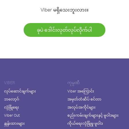
Viber မရှိသေးဘူးလား။
ခုပဲ ဒေါင်းလုတ်လုပ်လိုက်ပါ
VIBER
ကုမ္ပဏီ
လုပ်ဆောင်ချက်များ
Viber အကြောင်း
ဘလော့ဂ်
အမှတ်တံဆိပ် စင်တာ
လုံခြုံရေး
အလုပ်အကိုင်များ
Viber Out
စည်းကမ်းချက်များနှင့် မူဝါဒများ
နှုန်းထားများ
ကိုယ်ရေးလုံခြုံမှု မူဝါဒ