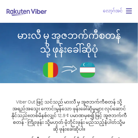
လော့ဂ်အင်
Togg
navig
မားလီ မှ အူဇဘက်ကီစတန်
သို့ ဖုန်းခေါ်ဆိုပုံ
Viber Out ဖြင့် သင်သည် မားလီ မှ အူဇဘက်ကီစတန် သို့
အရည်အသွေး ကောင်းမွန်သော ဖုန်းခေါ်ဆိုမှုများ လုပ်ဆောင်
နိုင်သည်။
တစ်မိနစ်လျှင် 12.9 ¢ ပမာဏမှစ၍ ဖြင့် အူဇဘက်ကီ
စတန် - ကြိုးဖုန်း သို့မဟုတ် မိုဘိုင်းဖုန်း မည်သည့်နံပါတ်သို့မ
ဆို ဖုန်းခေါ်ဆိုပါ။