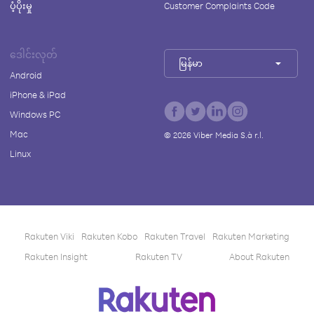
ပံ့ပိုးမှု
Customer Complaints Code
ဒေါင်းလုတ်
မြန်မာ
Android
iPhone & iPad
Windows PC
Mac
©
2026
Viber Media S.à r.l.
Linux
Rakuten Viki
Rakuten Kobo
Rakuten Travel
Rakuten Marketing
Rakuten Insight
Rakuten TV
About Rakuten