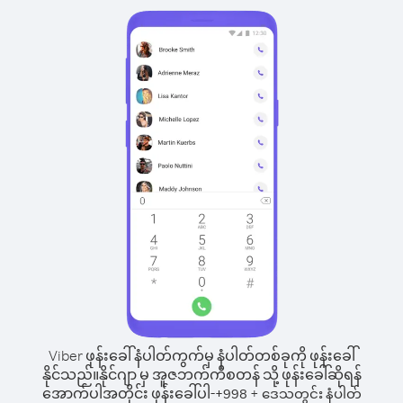
Viber ဖုန်းခေါ်နံပါတ်ကွက်မှ နံပါတ်တစ်ခုကို ဖုန်းခေါ်
နိုင်သည်။
နိုင်ဂျာ မှ အူဇဘက်ကီစတန် သို့ ဖုန်းခေါ်ဆိုရန်
အောက်ပါအတိုင်း ဖုန်းခေါ်ပါ-
+
+
998
ဒေသတွင်း နံပါတ်