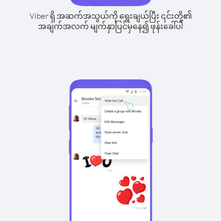
Viber ရှိ အဆက်အသွယ်ကို ရွေးချယ်ပြီး ၎င်းတို့၏
အချက်အလက် မျက်နှာပြင်မှနေ၍ ဖုန်းခေါ်ပါ