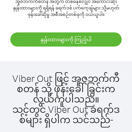
အူဇဘက်ကီစတန် အတွက် တစ်မိနစ်လျှင် အကောင်းဆုံး
နှုန်းထားများကို ရရှိရန် ခရက်ဒစ် ပက်ကေ့ချ်များ သို့မဟုတ်
ဖုန်းခေါ်ဆိုမှု အစီအစဉ်တစ်ခုကို ဝယ်ယူပါ။
နှုန်းထားများကို ကြည့်ပါ
Viber Out ဖြင့် အူဇဘက်ကီ
စတန် သို့ ဖုန်းခေါ်ခြင်းက
လွယ်ကူပါသည်။
သင့်တွင် Viber Out ခရက်ဒ
စ်များ ရှိပါက သင်သည်-