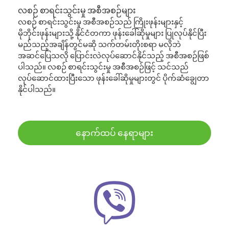
လစဉ် စာရင်းသွင်းမှု အစီအစဉ်များ
လစဉ် စာရင်းသွင်းမှု အစီအစဉ်သည် ကြိုးဖုန်းများနှင့်
မိုဘိုင်းဖုန်းများသို့ နိုင်ငံတကာ ဖုန်းခေါ်ဆိုမှုများ ပြုလုပ်နိုင်ပြီး
မည်သည့်အချိန်တွင်မဆို သက်တမ်းတိုးစရာ မလိုဘဲ
အဆင်ပြေသလို ပြောင်းလဲလုပ်ဆောင်နိုင်သည့် အစီအစဉ်ဖြစ်
ပါသည်။ လစဉ် စာရင်းသွင်းမှု အစီအစဉ်ဖြင့် သင်သည်
လုပ်ဆောင်ထားပြီးသော ဖုန်းခေါ်ဆိုမှုများတွင် ပိုက်ဆံချွေတာ
နိုင်ပါသည်။
နောက်ထပ် နေရာများ