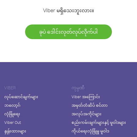
Viber မရှိသေးဘူးလား။
ခုပဲ ဒေါင်းလုတ်လုပ်လိုက်ပါ
VIBER
ကုမ္ပဏီ
လုပ်ဆောင်ချက်များ
Viber အကြောင်း
ဘလော့ဂ်
အမှတ်တံဆိပ် စင်တာ
လုံခြုံရေး
အလုပ်အကိုင်များ
Viber Out
စည်းကမ်းချက်များနှင့် မူဝါဒများ
နှုန်းထားများ
ကိုယ်ရေးလုံခြုံမှု မူဝါဒ