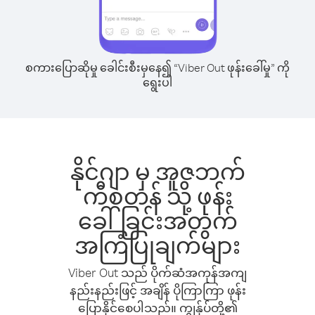
စကားပြောဆိုမှု ခေါင်းစီးမှနေ၍ “Viber Out ဖုန်းခေါ်မှု” ကို
ရွေးပါ
နိုင်ဂျာ မှ အူဇဘက်
ကီစတန် သို့ ဖုန်း
ခေါ်ခြင်းအတွက်
အကြံပြုချက်များ
Viber Out သည် ပိုက်ဆံအကုန်အကျ
နည်းနည်းဖြင့် အချိန် ပိုကြာကြာ ဖုန်း
ပြောနိုင်စေပါသည်။ ကျွန်ုပ်တို့၏