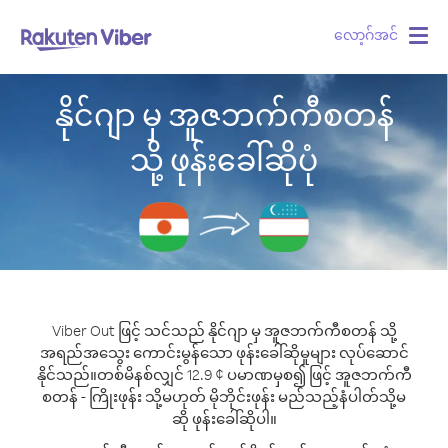
လော့ဂ်အင်
Togg
navig
နိုင်ဂျာ မှ အူဇဘက်ကီစတန်
သို့ ဖုန်းခေါ်ဆိုပုံ
Viber Out ဖြင့် သင်သည် နိုင်ဂျာ မှ အူဇဘက်ကီစတန် သို့
အရည်အသွေး ကောင်းမွန်သော ဖုန်းခေါ်ဆိုမှုများ လုပ်ဆောင်
နိုင်သည်။
တစ်မိနစ်လျှင် 12.9 ¢ ပမာဏမှစ၍ ဖြင့် အူဇဘက်ကီ
စတန် - ကြိုးဖုန်း သို့မဟုတ် မိုဘိုင်းဖုန်း မည်သည့်နံပါတ်သို့မ
ဆို ဖုန်းခေါ်ဆိုပါ။