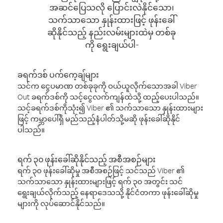
အဆင်ပြေသလို ပြောင်းလဲနိုင်သော၊
သက်သာသော နှုန်းထားဖြင့် ဖုန်းခေါ်
ဆိုနိုင်သည့် နည်းလမ်းများထဲမှ တစ်ခု
ကို ရွေးချယ်ပါ-
ခရက်ဒစ် ပက်ကေ့ချ်များ
သင်က ငွေပမာဏ တစ်ခုခုကို ဝယ်ယူလိုက်သောအခါ Viber
Out ခရက်ဒစ်ကို သင့်ငွေလက်ကျန်ထဲသို့ ထည့်ပေးပါသည်။
သင့်ခရက်ဒစ်ကိုသုံး၍ Viber ၏ သက်သာသော နှုန်းထားများ
ဖြင့် ကမ္ဘာပေါ်ရှိ မည်သည့်နံပါတ်သို့မဆို ဖုန်းခေါ်ဆိုနိုင်
ပါသည်။
ရက် ၃၀ ဖုန်းခေါ်ဆိုနိုင်သည့် အစီအစဉ်များ
ရက် ၃၀ ဖုန်းခေါ်ဆိုမှု အစီအစဉ်ဖြင့် သင်သည် Viber ၏
သက်သာသော နှုန်းထားများဖြင့် ရက် ၃၀ အတွင်း သင်
ရွေးချယ်လိုက်သည့် နေရာဒေသသို့ နိုင်ငံတကာ ဖုန်းခေါ်ဆိုမှု
များကို လုပ်ဆောင်နိုင်သည်။