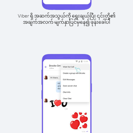
Viber ရှိ အဆက်အသွယ်ကို ရွေးချယ်ပြီး ၎င်းတို့၏
အချက်အလက် မျက်နှာပြင်မှနေ၍ ဖုန်းခေါ်ပါ