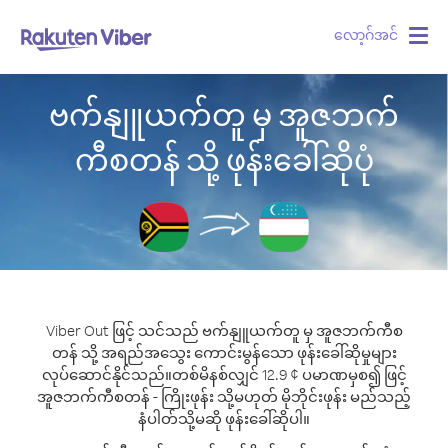
လော့ဂ်အင်
Togg
navig
ဗက်နျူယက်တူ မှ အူဇဘက်
ကီစတန် သို့ ဖုန်းခေါ်ဆိုပုံ
Viber Out ဖြင့် သင်သည် ဗက်နျူယက်တူ မှ အူဇဘက်ကီစ
တန် သို့ အရည်အသွေး ကောင်းမွန်သော ဖုန်းခေါ်ဆိုမှုများ
လုပ်ဆောင်နိုင်သည်။
တစ်မိနစ်လျှင် 12.9 ¢ ပမာဏမှစ၍ ဖြင့်
အူဇဘက်ကီစတန် - ကြိုးဖုန်း သို့မဟုတ် မိုဘိုင်းဖုန်း မည်သည့်
နံပါတ်သို့မဆို ဖုန်းခေါ်ဆိုပါ။