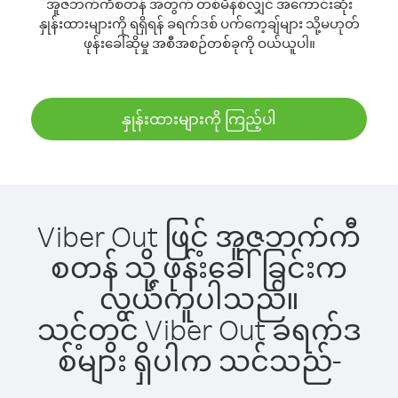
အူဇဘက်ကီစတန် အတွက် တစ်မိနစ်လျှင် အကောင်းဆုံး
နှုန်းထားများကို ရရှိရန် ခရက်ဒစ် ပက်ကေ့ချ်များ သို့မဟုတ်
ဖုန်းခေါ်ဆိုမှု အစီအစဉ်တစ်ခုကို ဝယ်ယူပါ။
နှုန်းထားများကို ကြည့်ပါ
Viber Out ဖြင့် အူဇဘက်ကီ
စတန် သို့ ဖုန်းခေါ်ခြင်းက
လွယ်ကူပါသည်။
သင့်တွင် Viber Out ခရက်ဒ
စ်များ ရှိပါက သင်သည်-