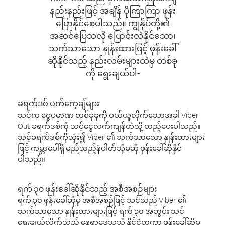
နည်းနည်းဖြင့် အချိန် ပိုကြာကြာ ဖုန်း
ပြောနိုင်စေပါသည်။ ကျွန်ုပ်တို့၏
အဆင်ပြေသလို ပြောင်းလဲနိုင်သော၊
သက်သာသော နှုန်းထားဖြင့် ဖုန်းခေါ်
ဆိုနိုင်သည့် နည်းလမ်းများထဲမှ တစ်ခု
ကို ရွေးချယ်ပါ-
ခရက်ဒစ် ပက်ကေ့ချ်များ
သင်က ငွေပမာဏ တစ်ခုခုကို ဝယ်ယူလိုက်သောအခါ Viber
Out ခရက်ဒစ်ကို သင့်ငွေလက်ကျန်ထဲသို့ ထည့်ပေးပါသည်။
သင့်ခရက်ဒစ်ကိုသုံး၍ Viber ၏ သက်သာသော နှုန်းထားများ
ဖြင့် ကမ္ဘာပေါ်ရှိ မည်သည့်နံပါတ်သို့မဆို ဖုန်းခေါ်ဆိုနိုင်
ပါသည်။
ရက် ၃၀ ဖုန်းခေါ်ဆိုနိုင်သည့် အစီအစဉ်များ
ရက် ၃၀ ဖုန်းခေါ်ဆိုမှု အစီအစဉ်ဖြင့် သင်သည် Viber ၏
သက်သာသော နှုန်းထားများဖြင့် ရက် ၃၀ အတွင်း သင်
ရွေးချယ်လိုက်သည့် နေရာဒေသသို့ နိုင်ငံတကာ ဖုန်းခေါ်ဆိုမှု