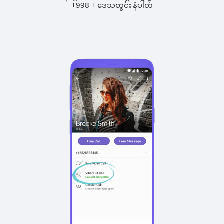
+
+
998
ဒေသတွင်း နံပါတ်