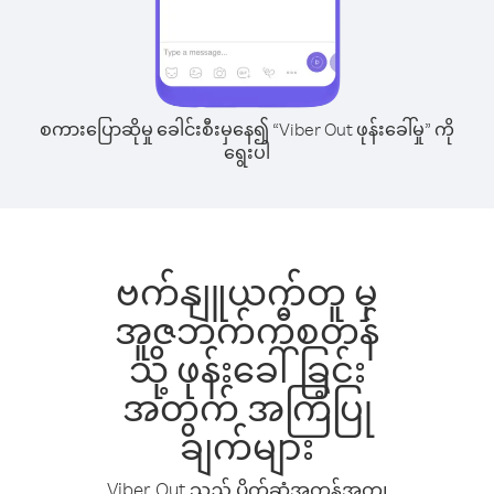
စကားပြောဆိုမှု ခေါင်းစီးမှနေ၍ “Viber Out ဖုန်းခေါ်မှု” ကို
ရွေးပါ
ဗက်နျူယက်တူ မှ
အူဇဘက်ကီစတန်
သို့ ဖုန်းခေါ်ခြင်း
အတွက် အကြံပြု
ချက်များ
Viber Out သည် ပိုက်ဆံအကုန်အကျ