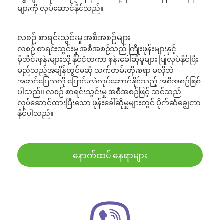
များကို လုပ်ဆောင်နိုင်သည်။
လစဉ် စာရင်းသွင်းမှု အစီအစဉ်များ
လစဉ် စာရင်းသွင်းမှု အစီအစဉ်သည် ကြိုးဖုန်းများနှင့်
မိုဘိုင်းဖုန်းများသို့ နိုင်ငံတကာ ဖုန်းခေါ်ဆိုမှုများ ပြုလုပ်နိုင်ပြီး
မည်သည့်အချိန်တွင်မဆို သက်တမ်းတိုးစရာ မလိုဘဲ
အဆင်ပြေသလို ပြောင်းလဲလုပ်ဆောင်နိုင်သည့် အစီအစဉ်ဖြစ်
ပါသည်။ လစဉ် စာရင်းသွင်းမှု အစီအစဉ်ဖြင့် သင်သည်
လုပ်ဆောင်ထားပြီးသော ဖုန်းခေါ်ဆိုမှုများတွင် ပိုက်ဆံချွေတာ
နိုင်ပါသည်။
နောက်ထပ် နေရာများ