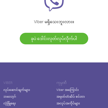
Viber မရှိသေးဘူးလား။
ခုပဲ ဒေါင်းလုတ်လုပ်လိုက်ပါ
VIBER
ကုမ္ပဏီ
လုပ်ဆောင်ချက်များ
Viber အကြောင်း
ဘလော့ဂ်
အမှတ်တံဆိပ် စင်တာ
လုံခြုံရေး
အလုပ်အကိုင်များ