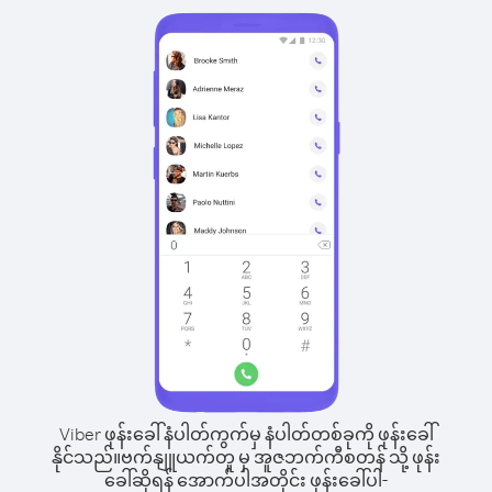
Viber ဖုန်းခေါ်နံပါတ်ကွက်မှ နံပါတ်တစ်ခုကို ဖုန်းခေါ်
နိုင်သည်။
ဗက်နျူယက်တူ မှ အူဇဘက်ကီစတန် သို့ ဖုန်း
ခေါ်ဆိုရန် အောက်ပါအတိုင်း ဖုန်းခေါ်ပါ-