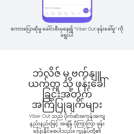
စကားပြောဆိုမှု ခေါင်းစီးမှနေ၍ “Viber Out ဖုန်းခေါ်မှု” ကို
ရွေးပါ
ဘဲလိဇ် မှ ဗက်နျူ
ယက်တူ သို့ ဖုန်းခေါ်
ခြင်းအတွက်
အကြံပြုချက်များ
Viber Out သည် ပိုက်ဆံအကုန်အကျ
နည်းနည်းဖြင့် အချိန် ပိုကြာကြာ ဖုန်း
ပြောနိုင်စေပါသည်။ ကျွန်ုပ်တို့၏