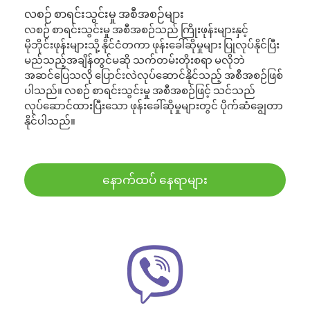
လစဉ် စာရင်းသွင်းမှု အစီအစဉ်များ
လစဉ် စာရင်းသွင်းမှု အစီအစဉ်သည် ကြိုးဖုန်းများနှင့်
မိုဘိုင်းဖုန်းများသို့ နိုင်ငံတကာ ဖုန်းခေါ်ဆိုမှုများ ပြုလုပ်နိုင်ပြီး
မည်သည့်အချိန်တွင်မဆို သက်တမ်းတိုးစရာ မလိုဘဲ
အဆင်ပြေသလို ပြောင်းလဲလုပ်ဆောင်နိုင်သည့် အစီအစဉ်ဖြစ်
ပါသည်။ လစဉ် စာရင်းသွင်းမှု အစီအစဉ်ဖြင့် သင်သည်
လုပ်ဆောင်ထားပြီးသော ဖုန်းခေါ်ဆိုမှုများတွင် ပိုက်ဆံချွေတာ
နိုင်ပါသည်။
နောက်ထပ် နေရာများ