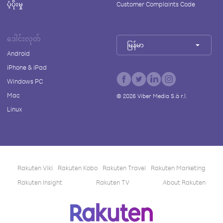
ပံ့ပိုးမှု
Customer Complaints Code
ဒေါင်းလုတ်
မြန်မာ
Android
iPhone & iPad
Windows PC
Mac
©
2026
Viber Media S.à r.l.
Linux
Rakuten Viki
Rakuten Kobo
Rakuten Travel
Rakuten Marketing
Rakuten Insight
Rakuten TV
About Rakuten