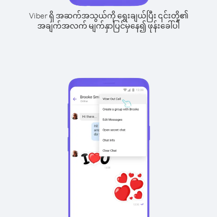
Viber ရှိ အဆက်အသွယ်ကို ရွေးချယ်ပြီး ၎င်းတို့၏
အချက်အလက် မျက်နှာပြင်မှနေ၍ ဖုန်းခေါ်ပါ