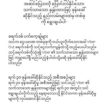
အဆင်ပြေသလို ပြောင်းလဲနိုင်သော၊
သက်သာသော နှုန်းထားဖြင့် ဖုန်းခေါ်
ဆိုနိုင်သည့် နည်းလမ်းများထဲမှ တစ်ခု
ကို ရွေးချယ်ပါ-
ခရက်ဒစ် ပက်ကေ့ချ်များ
သင်က ငွေပမာဏ တစ်ခုခုကို ဝယ်ယူလိုက်သောအခါ Viber
Out ခရက်ဒစ်ကို သင့်ငွေလက်ကျန်ထဲသို့ ထည့်ပေးပါသည်။
သင့်ခရက်ဒစ်ကိုသုံး၍ Viber ၏ သက်သာသော နှုန်းထားများ
ဖြင့် ကမ္ဘာပေါ်ရှိ မည်သည့်နံပါတ်သို့မဆို ဖုန်းခေါ်ဆိုနိုင်
ပါသည်။
ရက် ၃၀ ဖုန်းခေါ်ဆိုနိုင်သည့် အစီအစဉ်များ
ရက် ၃၀ ဖုန်းခေါ်ဆိုမှု အစီအစဉ်ဖြင့် သင်သည် Viber ၏
သက်သာသော နှုန်းထားများဖြင့် ရက် ၃၀ အတွင်း သင်
ရွေးချယ်လိုက်သည့် နေရာဒေသသို့ နိုင်ငံတကာ ဖုန်းခေါ်ဆိုမှု
များကို လုပ်ဆောင်နိုင်သည်။