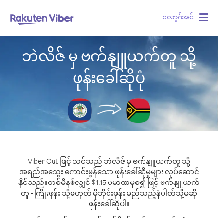
လော့ဂ်အင်
Togg
navig
ဘဲလိဇ် မှ ဗက်နျူယက်တူ သို့
ဖုန်းခေါ်ဆိုပုံ
Viber Out ဖြင့် သင်သည် ဘဲလိဇ် မှ ဗက်နျူယက်တူ သို့
အရည်အသွေး ကောင်းမွန်သော ဖုန်းခေါ်ဆိုမှုများ လုပ်ဆောင်
နိုင်သည်။
တစ်မိနစ်လျှင် $1.15 ပမာဏမှစ၍ ဖြင့် ဗက်နျူယက်
တူ - ကြိုးဖုန်း သို့မဟုတ် မိုဘိုင်းဖုန်း မည်သည့်နံပါတ်သို့မဆို
ဖုန်းခေါ်ဆိုပါ။