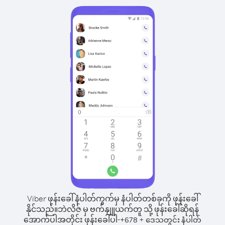
Viber ဖုန်းခေါ်နံပါတ်ကွက်မှ နံပါတ်တစ်ခုကို ဖုန်းခေါ်
နိုင်သည်။
ဘဲလိဇ် မှ ဗက်နျူယက်တူ သို့ ဖုန်းခေါ်ဆိုရန်
အောက်ပါအတိုင်း ဖုန်းခေါ်ပါ-
+
+
678
ဒေသတွင်း နံပါတ်