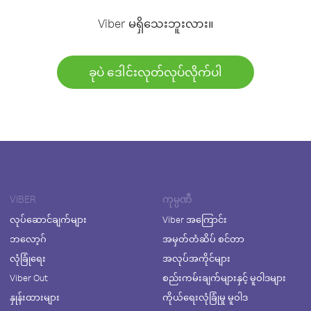
Viber မရှိသေးဘူးလား။
ခုပဲ ဒေါင်းလုတ်လုပ်လိုက်ပါ
VIBER
ကုမ္ပဏီ
လုပ်ဆောင်ချက်များ
Viber အကြောင်း
ဘလော့ဂ်
အမှတ်တံဆိပ် စင်တာ
လုံခြုံရေး
အလုပ်အကိုင်များ
Viber Out
စည်းကမ်းချက်များနှင့် မူဝါဒများ
နှုန်းထားများ
ကိုယ်ရေးလုံခြုံမှု မူဝါဒ