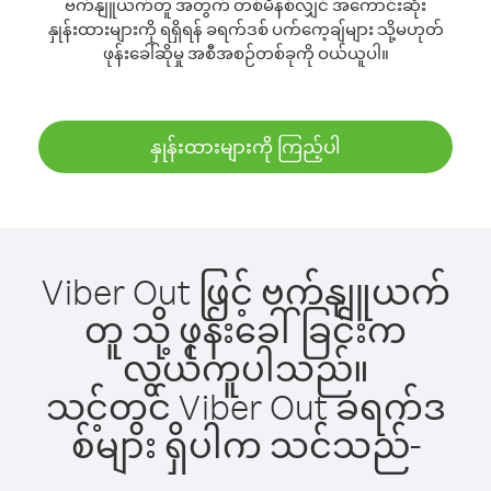
ဗက်နျူယက်တူ အတွက် တစ်မိနစ်လျှင် အကောင်းဆုံး
နှုန်းထားများကို ရရှိရန် ခရက်ဒစ် ပက်ကေ့ချ်များ သို့မဟုတ်
ဖုန်းခေါ်ဆိုမှု အစီအစဉ်တစ်ခုကို ဝယ်ယူပါ။
နှုန်းထားများကို ကြည့်ပါ
Viber Out ဖြင့် ဗက်နျူယက်
တူ သို့ ဖုန်းခေါ်ခြင်းက
လွယ်ကူပါသည်။
သင့်တွင် Viber Out ခရက်ဒ
စ်များ ရှိပါက သင်သည်-