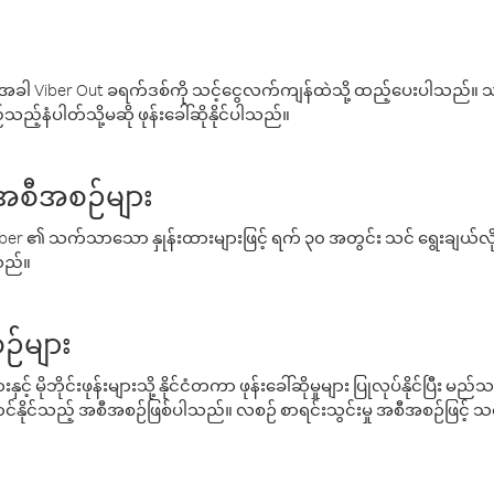
ါ Viber Out ခရက်ဒစ်ကို သင့်ငွေလက်ကျန်ထဲသို့ ထည့်ပေးပါသည်။ သင
ည့်နံပါတ်သို့မဆို ဖုန်းခေါ်ဆိုနိုင်ပါသည်။
် အစီအစဉ်များ
် Viber ၏ သက်သာသော နှုန်းထားများဖြင့် ရက် ၃၀ အတွင်း သင် ရွေးချယ်
်သည်။
ဉ်များ
့် မိုဘိုင်းဖုန်းများသို့ နိုင်ငံတကာ ဖုန်းခေါ်ဆိုမှုများ ပြုလုပ်နိုင်ပြီး
်နိုင်သည့် အစီအစဉ်ဖြစ်ပါသည်။ လစဉ် စာရင်းသွင်းမှု အစီအစဉ်ဖြင့်