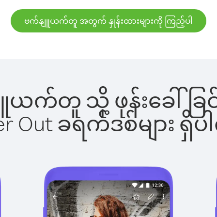
ဗက်နျူယက်တူ အတွက် နှုန်းထားများကို ကြည့်ပါ
နျူယက်တူ သို့ ဖုန်းခေါ
ber Out ခရက်ဒစ်များ ရှ