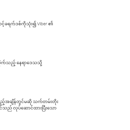
့်ခရက်ဒစ်ကိုသုံး၍ Viber ၏
လိုက်သည့် နေရာဒေသသို့
 မည်သည့်အချိန်တွင်မဆို သက်တမ်းတိုး
 သင်သည် လုပ်ဆောင်ထားပြီးသော