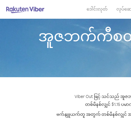
ဒေါင်းလုတ်
လုပ်ဆေ
အူဇဘက်ကီစတန် မ
Viber Out ဖြင့် သင်သည် အူဇဘ
တစ်မိနစ်လျှင် $1.15 ပမာဏမ
ဗက်နျူယက်တူ အတွက် တစ်မိနစ်လျှင် အကောင