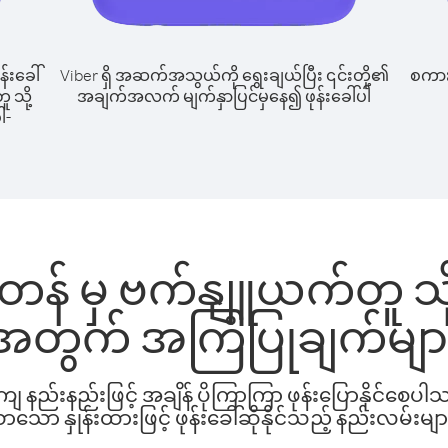
န်းခေါ်
Viber ရှိ အဆက်အသွယ်ကို ရွေးချယ်ပြီး ၎င်းတို့၏
စကားပ
သို့
အချက်အလက် မျက်နှာပြင်မှနေ၍ ဖုန်းခေါ်ပါ
ါ-
 မှ ဗက်နျူယက်တူ သို့ ဖ
အတွက် အကြံပြုချက်မျာ
နည်းနည်းဖြင့် အချိန် ပိုကြာကြာ ဖုန်းပြောနိုင်စေပ
ော နှုန်းထားဖြင့် ဖုန်းခေါ်ဆိုနိုင်သည့် နည်းလမ်းမျာ