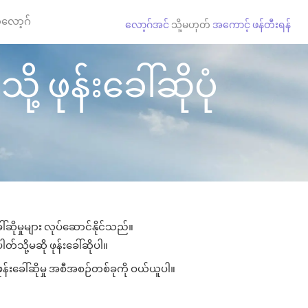
လော့ဂ်
လော့ဂ်အင်
သို့မဟုတ်
အကောင့် ဖန်တီးရန်
ဖုန်းခေါ်ဆိုပုံ
ိုမှုများ လုပ်ဆောင်နိုင်သည်။
တ်သို့မဆို ဖုန်းခေါ်ဆိုပါ။
န်းခေါ်ဆိုမှု အစီအစဉ်တစ်ခုကို ဝယ်ယူပါ။