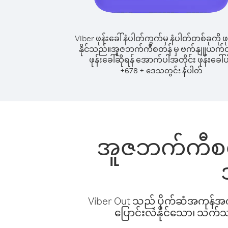
Viber ဖုန်းခေါ်နံပါတ်ကွက်မှ နံပါတ်တစ်ခုကို ဖု
နိုင်သည်။
အူဇဘက်ကီစတန် မှ ဗက်နျူယက်တူ 
ဖုန်းခေါ်ဆိုရန် အောက်ပါအတိုင်း ဖုန်းခေါ်ပ
+
+
678
ဒေသတွင်း နံပါတ်
အူဇဘက်ကီစတန်
Viber Out သည် ပိုက်ဆံအကုန်အကျ 
ပြောင်းလဲနိုင်သော၊ သက်သာသ