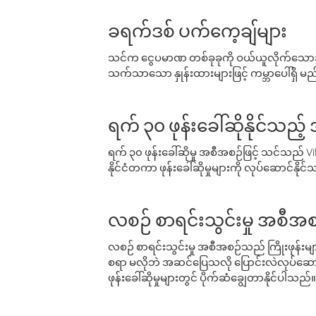
ခရက်ဒစ် ပက်ကေ့ချ်များ
သင်က ငွေပမာဏ တစ်ခုခုကို ဝယ်ယူလိုက်သောအခ
သက်သာသော နှုန်းထားများဖြင့် ကမ္ဘာပေါ်ရှိ မည်သ
ရက် ၃၀ ဖုန်းခေါ်ဆိုနိုင်သည့
ရက် ၃၀ ဖုန်းခေါ်ဆိုမှု အစီအစဉ်ဖြင့် သင်သည
နိုင်ငံတကာ ဖုန်းခေါ်ဆိုမှုများကို လုပ်ဆောင်နိုင
လစဉ် စာရင်းသွင်းမှု အစီအစ
လစဉ် စာရင်းသွင်းမှု အစီအစဉ်သည် ကြိုးဖုန်းများနှင
စရာ မလိုဘဲ အဆင်ပြေသလို ပြောင်းလဲလုပ်ဆောင
ဖုန်းခေါ်ဆိုမှုများတွင် ပိုက်ဆံချွေတာနိုင်ပါသည်။