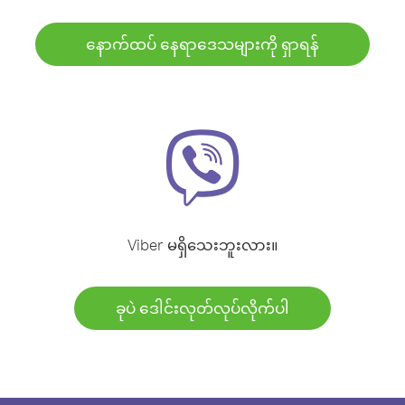
နောက်ထပ် နေရာဒေသများကို ရှာရန်
Viber မရှိသေးဘူးလား။
ခုပဲ ဒေါင်းလုတ်လုပ်လိုက်ပါ