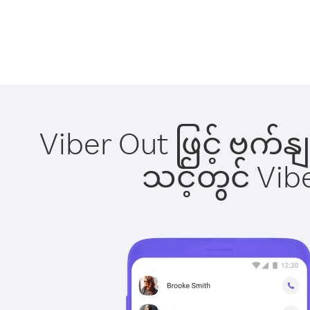
Viber Out ဖြင့် ဗက်
သင့်တွင် Vi