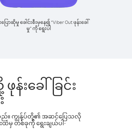
ြောဆိုမှု ခေါင်းစီးမှနေ၍ “Viber Out ဖုန်းခေါ်
မှု” ကို ရွေးပါ
ုန်းခေါ်ခြင်း
း
ါသည်။ ကျွန်ုပ်တို့၏ အဆင်ပြေသလို
းထဲမှ တစ်ခုကို ရွေးချယ်ပါ-