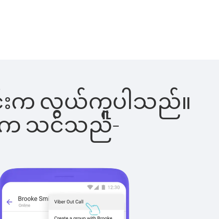
်ခြင်းက လွယ်ကူပါသည်။
ိပါက သင်သည်-