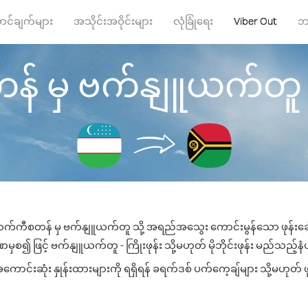
ာင်ချက်များ
အသိုင်းအဝိုင်းများ
လုံခြုံရေး
Viber Out
ဘ
ှ ဗက်နျူယက်တူ သို့ 
က်ကီစတန် မှ ဗက်နျူယက်တူ သို့ အရည်အသွေး ကောင်းမွန်သော ဖုန်းခေါ်ဆ
ှစ၍ ဖြင့် ဗက်နျူယက်တူ - ကြိုးဖုန်း သို့မဟုတ် မိုဘိုင်းဖုန်း မည်သည့်နံပါ
်းဆုံး နှုန်းထားများကို ရရှိရန် ခရက်ဒစ် ပက်ကေ့ချ်များ သို့မဟုတ် ဖု