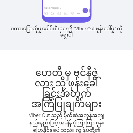
စကားပြောဆိုမှု ခေါင်းစီးမှနေ၍ “Viber Out ဖုန်းခေါ်မှု” ကို
ရွေးပါ
ဟေတီ မှ ဗင်နီဇွဲ
လား သို့ ဖုန်းခေါ်
ခြင်းအတွက်
အကြံပြုချက်များ
Viber Out သည် ပိုက်ဆံအကုန်အကျ
နည်းနည်းဖြင့် အချိန် ပိုကြာကြာ ဖုန်း
ပြောနိုင်စေပါသည်။ ကျွန်ုပ်တို့၏