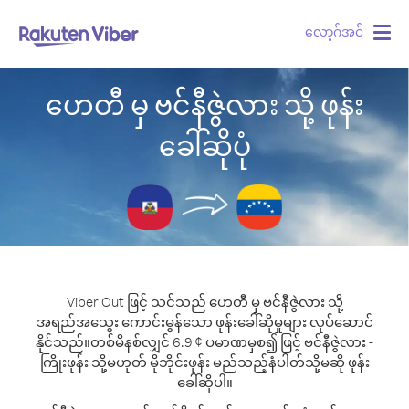
လော့ဂ်အင်
Togg
navig
ဟေတီ မှ ဗင်နီဇွဲလား သို့ ဖုန်း
ခေါ်ဆိုပုံ
Viber Out ဖြင့် သင်သည် ဟေတီ မှ ဗင်နီဇွဲလား သို့
အရည်အသွေး ကောင်းမွန်သော ဖုန်းခေါ်ဆိုမှုများ လုပ်ဆောင်
နိုင်သည်။
တစ်မိနစ်လျှင် 6.9 ¢ ပမာဏမှစ၍ ဖြင့် ဗင်နီဇွဲလား -
ကြိုးဖုန်း သို့မဟုတ် မိုဘိုင်းဖုန်း မည်သည့်နံပါတ်သို့မဆို ဖုန်း
ခေါ်ဆိုပါ။