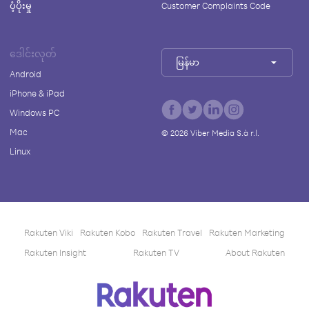
ပံ့ပိုးမှု
Customer Complaints Code
ဒေါင်းလုတ်
မြန်မာ
Android
iPhone & iPad
Windows PC
Mac
©
2026
Viber Media S.à r.l.
Linux
Rakuten Viki
Rakuten Kobo
Rakuten Travel
Rakuten Marketing
Rakuten Insight
Rakuten TV
About Rakuten