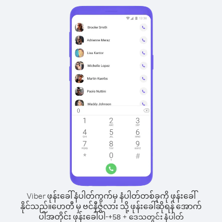
Viber ဖုန်းခေါ်နံပါတ်ကွက်မှ နံပါတ်တစ်ခုကို ဖုန်းခေါ်
နိုင်သည်။
ဟေတီ မှ ဗင်နီဇွဲလား သို့ ဖုန်းခေါ်ဆိုရန် အောက်
ပါအတိုင်း ဖုန်းခေါ်ပါ-
+
+
58
ဒေသတွင်း နံပါတ်