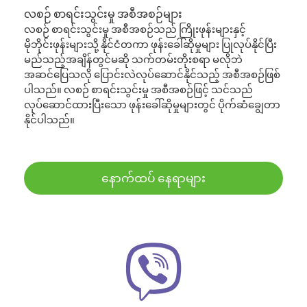
လစဉ် စာရင်းသွင်းမှု အစီအစဉ်များ
လစဉ် စာရင်းသွင်းမှု အစီအစဉ်သည် ကြိုးဖုန်းများနှင့်
မိုဘိုင်းဖုန်းများသို့ နိုင်ငံတကာ ဖုန်းခေါ်ဆိုမှုများ ပြုလုပ်နိုင်ပြီး
မည်သည့်အချိန်တွင်မဆို သက်တမ်းတိုးစရာ မလိုဘဲ
အဆင်ပြေသလို ပြောင်းလဲလုပ်ဆောင်နိုင်သည့် အစီအစဉ်ဖြစ်
ပါသည်။ လစဉ် စာရင်းသွင်းမှု အစီအစဉ်ဖြင့် သင်သည်
လုပ်ဆောင်ထားပြီးသော ဖုန်းခေါ်ဆိုမှုများတွင် ပိုက်ဆံချွေတာ
နိုင်ပါသည်။
နောက်ထပ် နေရာများ