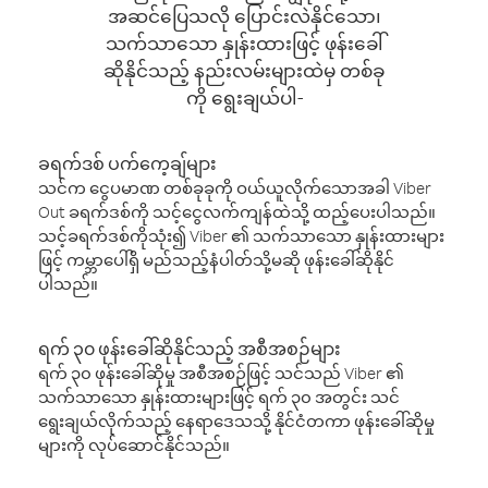
အဆင်ပြေသလို ပြောင်းလဲနိုင်သော၊
သက်သာသော နှုန်းထားဖြင့် ဖုန်းခေါ်
ဆိုနိုင်သည့် နည်းလမ်းများထဲမှ တစ်ခု
ကို ရွေးချယ်ပါ-
ခရက်ဒစ် ပက်ကေ့ချ်များ
သင်က ငွေပမာဏ တစ်ခုခုကို ဝယ်ယူလိုက်သောအခါ Viber
Out ခရက်ဒစ်ကို သင့်ငွေလက်ကျန်ထဲသို့ ထည့်ပေးပါသည်။
သင့်ခရက်ဒစ်ကိုသုံး၍ Viber ၏ သက်သာသော နှုန်းထားများ
ဖြင့် ကမ္ဘာပေါ်ရှိ မည်သည့်နံပါတ်သို့မဆို ဖုန်းခေါ်ဆိုနိုင်
ပါသည်။
ရက် ၃၀ ဖုန်းခေါ်ဆိုနိုင်သည့် အစီအစဉ်များ
ရက် ၃၀ ဖုန်းခေါ်ဆိုမှု အစီအစဉ်ဖြင့် သင်သည် Viber ၏
သက်သာသော နှုန်းထားများဖြင့် ရက် ၃၀ အတွင်း သင်
ရွေးချယ်လိုက်သည့် နေရာဒေသသို့ နိုင်ငံတကာ ဖုန်းခေါ်ဆိုမှု
များကို လုပ်ဆောင်နိုင်သည်။