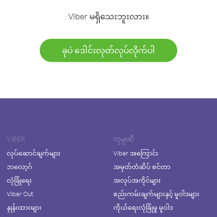
Viber မရှိသေးဘူးလား။
ခုပဲ ဒေါင်းလုတ်လုပ်လိုက်ပါ
VIBER
ကုမ္ပဏီ
လုပ်ဆောင်ချက်များ
Viber အကြောင်း
ဘလော့ဂ်
အမှတ်တံဆိပ် စင်တာ
လုံခြုံရေး
အလုပ်အကိုင်များ
Viber Out
စည်းကမ်းချက်များနှင့် မူဝါဒများ
နှုန်းထားများ
ကိုယ်ရေးလုံခြုံမှု မူဝါဒ