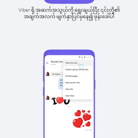
Viber ရှိ အဆက်အသွယ်ကို ရွေးချယ်ပြီး ၎င်းတို့၏
အချက်အလက် မျက်နှာပြင်မှနေ၍ ဖုန်းခေါ်ပါ