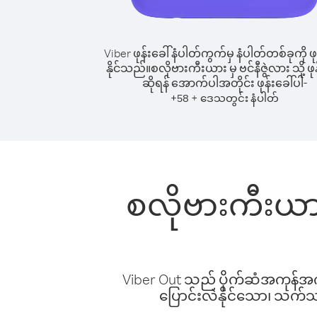
Viber ဖုန်းခေါ်နံပါတ်ကွက်မှ နံပါတ်တစ်ခုကို ဖု
နိုင်သည်။
စလိုဗားကီးယား မှ ဗင်နီဇွဲလား သို့ ဖုန
ဆိုရန် အောက်ပါအတိုင်း ဖုန်းခေါ်ပါ-
+
+
58
ဒေသတွင်း နံပါတ်
စလိုဗားကီးယား 
Viber Out သည် ပိုက်ဆံအကုန်အကျ 
ပြောင်းလဲနိုင်သော၊ သက်သာသ