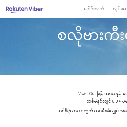
ဒေါင်းလုတ်
လုပ်ဆေ
စလိုဗားကီးယာ
Viber Out ဖြင့် သင်သည် စလ
တစ်မိနစ်လျှင် 8.3 ¢ ပမာ
ဗင်နီဇွဲလား အတွက် တစ်မိနစ်လျှင် အကော