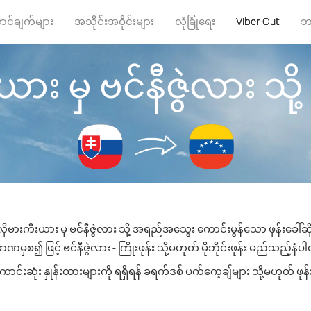
ာင်ချက်များ
အသိုင်းအဝိုင်းများ
လုံခြုံရေး
Viber Out
ဘ
း မှ ဗင်နီဇွဲလား သို့ ဖု
ိုဗားကီးယား မှ ဗင်နီဇွဲလား သို့ အရည်အသွေး ကောင်းမွန်သော ဖုန်းခေါ်ဆို
ဏမှစ၍ ဖြင့် ဗင်နီဇွဲလား - ကြိုးဖုန်း သို့မဟုတ် မိုဘိုင်းဖုန်း မည်သည့်နံပါတ်
င်းဆုံး နှုန်းထားများကို ရရှိရန် ခရက်ဒစ် ပက်ကေ့ချ်များ သို့မဟုတ် ဖုန