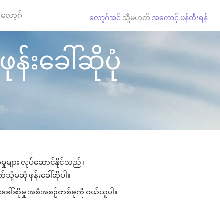
လော့ဂ်
လော့ဂ်အင်
သို့မဟုတ်
အကောင့် ဖန်တီးရန်
န်းခေါ်ဆိုပုံ
မှုများ လုပ်ဆောင်နိုင်သည်။
သို့မဆို ဖုန်းခေါ်ဆိုပါ။
်းခေါ်ဆိုမှု အစီအစဉ်တစ်ခုကို ဝယ်ယူပါ။