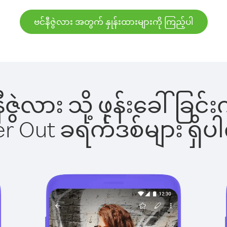
ဗင်နီဇွဲလား အတွက် နှုန်းထားများကို ကြည့်ပါ
်နီဇွဲလား သို့ ဖုန်းခေါ်
ber Out ခရက်ဒစ်များ ရှ