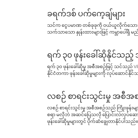
ခရက်ဒစ် ပက်ကေ့ချ်များ
သင်က ငွေပမာဏ တစ်ခုခုကို ဝယ်ယူလိုက်သောအခ
သက်သာသော နှုန်းထားများဖြင့် ကမ္ဘာပေါ်ရှိ မည်သ
ရက် ၃၀ ဖုန်းခေါ်ဆိုနိုင်သည့
ရက် ၃၀ ဖုန်းခေါ်ဆိုမှု အစီအစဉ်ဖြင့် သင်သည
နိုင်ငံတကာ ဖုန်းခေါ်ဆိုမှုများကို လုပ်ဆောင်နိုင
လစဉ် စာရင်းသွင်းမှု အစီအစ
လစဉ် စာရင်းသွင်းမှု အစီအစဉ်သည် ကြိုးဖုန်းများနှင
စရာ မလိုဘဲ အဆင်ပြေသလို ပြောင်းလဲလုပ်ဆောင
ဖုန်းခေါ်ဆိုမှုများတွင် ပိုက်ဆံချွေတာနိုင်ပါသည်။