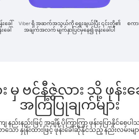
န်းခေါ်
Viber ရှိ အဆက်အသွယ်ကို ရွေးချယ်ပြီး ၎င်းတို့၏
စကားပ
်းခေါ်
အချက်အလက် မျက်နှာပြင်မှနေ၍ ဖုန်းခေါ်ပါ
မှ ဗင်နီဇွဲလား သို့ ဖုန်
အကြံပြုချက်များ
နည်းနည်းဖြင့် အချိန် ပိုကြာကြာ ဖုန်းပြောနိုင်စေပ
ော နှုန်းထားဖြင့် ဖုန်းခေါ်ဆိုနိုင်သည့် နည်းလမ်းမျာ