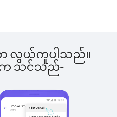
ခြင်းက လွယ်ကူပါသည်။
ိပါက သင်သည်-