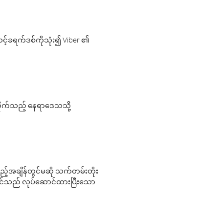
့်ခရက်ဒစ်ကိုသုံး၍ Viber ၏
လိုက်သည့် နေရာဒေသသို့
 မည်သည့်အချိန်တွင်မဆို သက်တမ်းတိုး
 သင်သည် လုပ်ဆောင်ထားပြီးသော