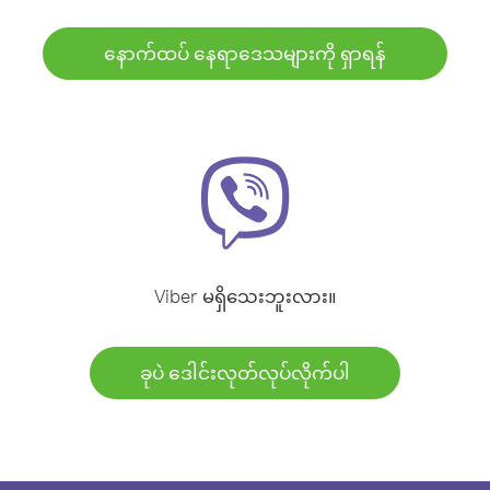
နောက်ထပ် နေရာဒေသများကို ရှာရန်
Viber မရှိသေးဘူးလား။
ခုပဲ ဒေါင်းလုတ်လုပ်လိုက်ပါ