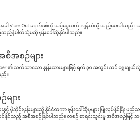
ါ Viber Out ခရက်ဒစ်ကို သင့်ငွေလက်ကျန်ထဲသို့ ထည့်ပေးပါသည်။ သင
ည့်နံပါတ်သို့မဆို ဖုန်းခေါ်ဆိုနိုင်ပါသည်။
် အစီအစဉ်များ
် Viber ၏ သက်သာသော နှုန်းထားများဖြင့် ရက် ၃၀ အတွင်း သင် ရွေးချယ်
်သည်။
ဉ်များ
့် မိုဘိုင်းဖုန်းများသို့ နိုင်ငံတကာ ဖုန်းခေါ်ဆိုမှုများ ပြုလုပ်နိုင်ပြီး
်နိုင်သည့် အစီအစဉ်ဖြစ်ပါသည်။ လစဉ် စာရင်းသွင်းမှု အစီအစဉ်ဖြင့်