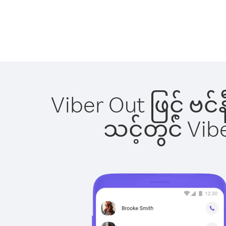
Viber Out ဖြင့် ဗင
သင့်တွင် Vi