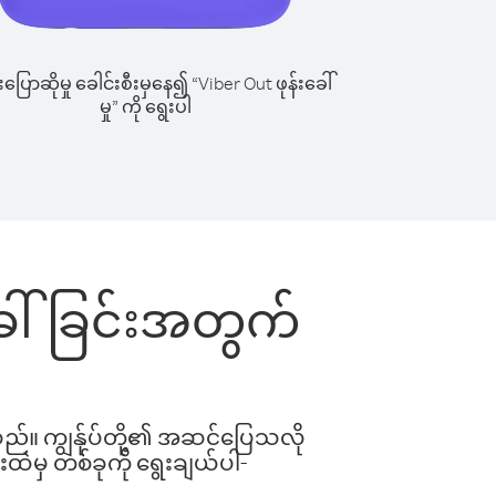
ြောဆိုမှု ခေါင်းစီးမှနေ၍ “Viber Out ဖုန်းခေါ်
မှု” ကို ရွေးပါ
းခေါ်ခြင်းအတွက်
ါသည်။ ကျွန်ုပ်တို့၏ အဆင်ပြေသလို
းထဲမှ တစ်ခုကို ရွေးချယ်ပါ-