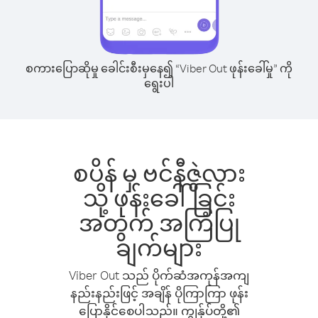
စကားပြောဆိုမှု ခေါင်းစီးမှနေ၍ “Viber Out ဖုန်းခေါ်မှု” ကို
ရွေးပါ
စပိန် မှ ဗင်နီဇွဲလား
သို့ ဖုန်းခေါ်ခြင်း
အတွက် အကြံပြု
ချက်များ
Viber Out သည် ပိုက်ဆံအကုန်အကျ
နည်းနည်းဖြင့် အချိန် ပိုကြာကြာ ဖုန်း
ပြောနိုင်စေပါသည်။ ကျွန်ုပ်တို့၏