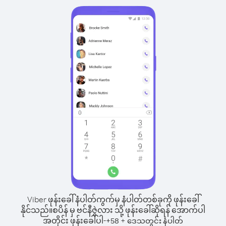
Viber ဖုန်းခေါ်နံပါတ်ကွက်မှ နံပါတ်တစ်ခုကို ဖုန်းခေါ်
နိုင်သည်။
စပိန် မှ ဗင်နီဇွဲလား သို့ ဖုန်းခေါ်ဆိုရန် အောက်ပါ
အတိုင်း ဖုန်းခေါ်ပါ-
+
+
58
ဒေသတွင်း နံပါတ်