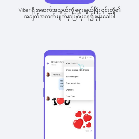
Viber ရှိ အဆက်အသွယ်ကို ရွေးချယ်ပြီး ၎င်းတို့၏
အချက်အလက် မျက်နှာပြင်မှနေ၍ ဖုန်းခေါ်ပါ