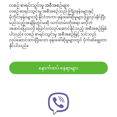
လစဉ် စာရင်းသွင်းမှု အစီအစဉ်များ
လစဉ် စာရင်းသွင်းမှု အစီအစဉ်သည် ကြိုးဖုန်းများနှင့်
မိုဘိုင်းဖုန်းများသို့ နိုင်ငံတကာ ဖုန်းခေါ်ဆိုမှုများ ပြုလုပ်နိုင်ပြီး
မည်သည့်အချိန်တွင်မဆို သက်တမ်းတိုးစရာ မလိုဘဲ
အဆင်ပြေသလို ပြောင်းလဲလုပ်ဆောင်နိုင်သည့် အစီအစဉ်ဖြစ်
ပါသည်။ လစဉ် စာရင်းသွင်းမှု အစီအစဉ်ဖြင့် သင်သည်
လုပ်ဆောင်ထားပြီးသော ဖုန်းခေါ်ဆိုမှုများတွင် ပိုက်ဆံချွေတာ
နိုင်ပါသည်။
နောက်ထပ် နေရာများ