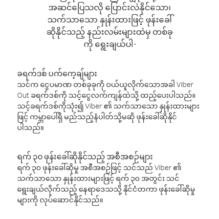
အဆင်ပြေသလို ပြောင်းလဲနိုင်သော၊
သက်သာသော နှုန်းထားဖြင့် ဖုန်းခေါ်
ဆိုနိုင်သည့် နည်းလမ်းများထဲမှ တစ်ခု
ကို ရွေးချယ်ပါ-
ခရက်ဒစ် ပက်ကေ့ချ်များ
သင်က ငွေပမာဏ တစ်ခုခုကို ဝယ်ယူလိုက်သောအခါ Viber
Out ခရက်ဒစ်ကို သင့်ငွေလက်ကျန်ထဲသို့ ထည့်ပေးပါသည်။
သင့်ခရက်ဒစ်ကိုသုံး၍ Viber ၏ သက်သာသော နှုန်းထားများ
ဖြင့် ကမ္ဘာပေါ်ရှိ မည်သည့်နံပါတ်သို့မဆို ဖုန်းခေါ်ဆိုနိုင်
ပါသည်။
ရက် ၃၀ ဖုန်းခေါ်ဆိုနိုင်သည့် အစီအစဉ်များ
ရက် ၃၀ ဖုန်းခေါ်ဆိုမှု အစီအစဉ်ဖြင့် သင်သည် Viber ၏
သက်သာသော နှုန်းထားများဖြင့် ရက် ၃၀ အတွင်း သင်
ရွေးချယ်လိုက်သည့် နေရာဒေသသို့ နိုင်ငံတကာ ဖုန်းခေါ်ဆိုမှု
များကို လုပ်ဆောင်နိုင်သည်။