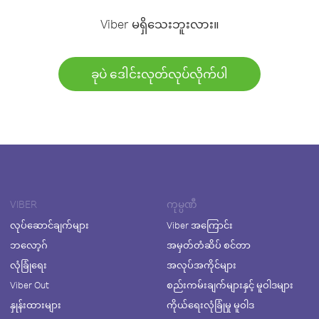
Viber မရှိသေးဘူးလား။
ခုပဲ ဒေါင်းလုတ်လုပ်လိုက်ပါ
VIBER
ကုမ္ပဏီ
လုပ်ဆောင်ချက်များ
Viber အကြောင်း
ဘလော့ဂ်
အမှတ်တံဆိပ် စင်တာ
လုံခြုံရေး
အလုပ်အကိုင်များ
Viber Out
စည်းကမ်းချက်များနှင့် မူဝါဒများ
နှုန်းထားများ
ကိုယ်ရေးလုံခြုံမှု မူဝါဒ