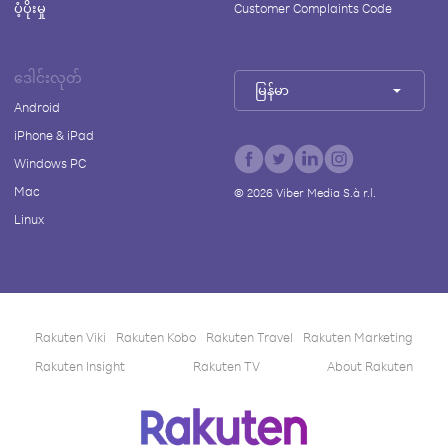
ပံ့ပိုးမှု
Customer Complaints Code
ဒေါင်းလုတ်
မြန်မာ
Android
iPhone & iPad
Windows PC
Mac
©
2026
Viber Media S.à r.l.
Linux
Rakuten Viki
Rakuten Kobo
Rakuten Travel
Rakuten Marketing
Rakuten Insight
Rakuten TV
About Rakuten