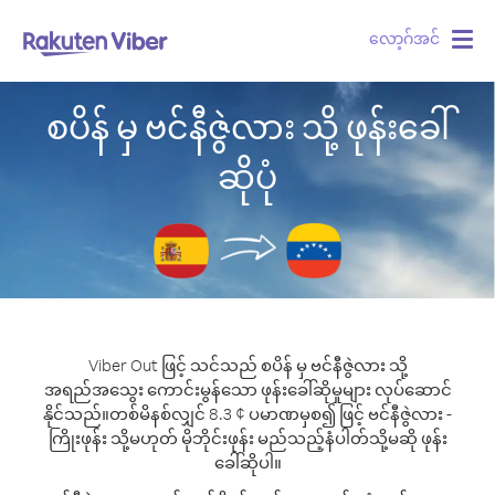
လော့ဂ်အင်
Togg
navig
စပိန် မှ ဗင်နီဇွဲလား သို့ ဖုန်းခေါ်
ဆိုပုံ
Viber Out ဖြင့် သင်သည် စပိန် မှ ဗင်နီဇွဲလား သို့
အရည်အသွေး ကောင်းမွန်သော ဖုန်းခေါ်ဆိုမှုများ လုပ်ဆောင်
နိုင်သည်။
တစ်မိနစ်လျှင် 8.3 ¢ ပမာဏမှစ၍ ဖြင့် ဗင်နီဇွဲလား -
ကြိုးဖုန်း သို့မဟုတ် မိုဘိုင်းဖုန်း မည်သည့်နံပါတ်သို့မဆို ဖုန်း
ခေါ်ဆိုပါ။