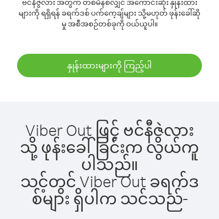
ဗင်နီဇွဲလား အတွက် တစ်မိနစ်လျှင် အကောင်းဆုံး နှုန်းထား
များကို ရရှိရန် ခရက်ဒစ် ပက်ကေ့ချ်များ သို့မဟုတ် ဖုန်းခေါ်ဆို
မှု အစီအစဉ်တစ်ခုကို ဝယ်ယူပါ။
နှုန်းထားများကို ကြည့်ပါ
Viber Out ဖြင့် ဗင်နီဇွဲလား
သို့ ဖုန်းခေါ်ခြင်းက လွယ်ကူ
ပါသည်။
သင့်တွင် Viber Out ခရက်ဒ
စ်များ ရှိပါက သင်သည်-