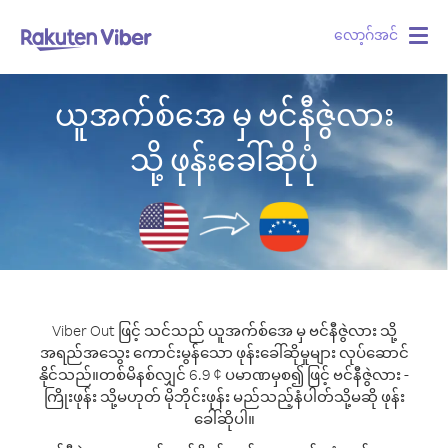
လော့ဂ်အင်
Togg
navig
ယူအက်စ်အေ မှ ဗင်နီဇွဲလား
သို့ ဖုန်းခေါ်ဆိုပုံ
Viber Out ဖြင့် သင်သည် ယူအက်စ်အေ မှ ဗင်နီဇွဲလား သို့
အရည်အသွေး ကောင်းမွန်သော ဖုန်းခေါ်ဆိုမှုများ လုပ်ဆောင်
နိုင်သည်။
တစ်မိနစ်လျှင် 6.9 ¢ ပမာဏမှစ၍ ဖြင့် ဗင်နီဇွဲလား -
ကြိုးဖုန်း သို့မဟုတ် မိုဘိုင်းဖုန်း မည်သည့်နံပါတ်သို့မဆို ဖုန်း
ခေါ်ဆိုပါ။