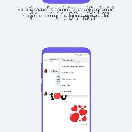
Viber ရှိ အဆက်အသွယ်ကို ရွေးချယ်ပြီး ၎င်းတို့၏
အချက်အလက် မျက်နှာပြင်မှနေ၍ ဖုန်းခေါ်ပါ