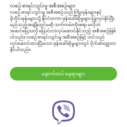
လစဉ် စာရင်းသွင်းမှု အစီအစဉ်များ
လစဉ် စာရင်းသွင်းမှု အစီအစဉ်သည် ကြိုးဖုန်းများနှင့်
မိုဘိုင်းဖုန်းများသို့ နိုင်ငံတကာ ဖုန်းခေါ်ဆိုမှုများ ပြုလုပ်နိုင်ပြီး
မည်သည့်အချိန်တွင်မဆို သက်တမ်းတိုးစရာ မလိုဘဲ
အဆင်ပြေသလို ပြောင်းလဲလုပ်ဆောင်နိုင်သည့် အစီအစဉ်ဖြစ်
ပါသည်။ လစဉ် စာရင်းသွင်းမှု အစီအစဉ်ဖြင့် သင်သည်
လုပ်ဆောင်ထားပြီးသော ဖုန်းခေါ်ဆိုမှုများတွင် ပိုက်ဆံချွေတာ
နိုင်ပါသည်။
နောက်ထပ် နေရာများ