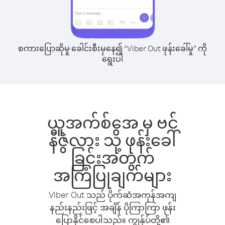
စကားပြောဆိုမှု ခေါင်းစီးမှနေ၍ “Viber Out ဖုန်းခေါ်မှု” ကို
ရွေးပါ
ယူအက်စ်အေ မှ ဗင်
နီဇွဲလား သို့ ဖုန်းခေါ်
ခြင်းအတွက်
အကြံပြုချက်များ
Viber Out သည် ပိုက်ဆံအကုန်အကျ
နည်းနည်းဖြင့် အချိန် ပိုကြာကြာ ဖုန်း
ပြောနိုင်စေပါသည်။ ကျွန်ုပ်တို့၏