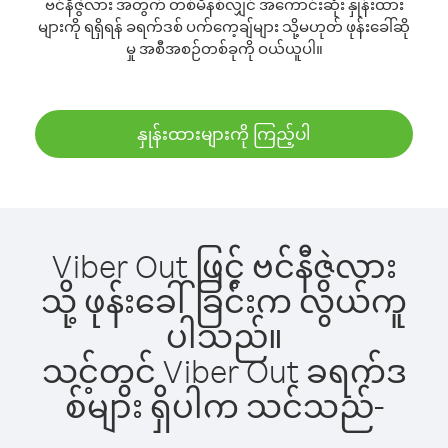
ဗင်နီဇွဲလား အတွက် တစ်မိနစ်လျှင် အကောင်းဆုံး နှုန်းထား
များကို ရရှိရန် ခရက်ဒစ် ပက်ကေ့ချ်များ သို့မဟုတ် ဖုန်းခေါ်ဆို
မှု အစီအစဉ်တစ်ခုကို ဝယ်ယူပါ။
နှုန်းထားများကို ကြည့်ပါ
Viber Out ဖြင့် ဗင်နီဇွဲလား
သို့ ဖုန်းခေါ်ခြင်းက လွယ်ကူ
ပါသည်။
သင့်တွင် Viber Out ခရက်ဒ
စ်များ ရှိပါက သင်သည်-