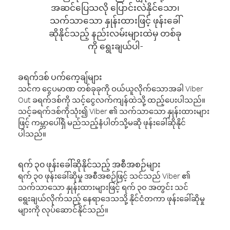
အဆင်ပြေသလို ပြောင်းလဲနိုင်သော၊
သက်သာသော နှုန်းထားဖြင့် ဖုန်းခေါ်
ဆိုနိုင်သည့် နည်းလမ်းများထဲမှ တစ်ခု
ကို ရွေးချယ်ပါ-
ခရက်ဒစ် ပက်ကေ့ချ်များ
သင်က ငွေပမာဏ တစ်ခုခုကို ဝယ်ယူလိုက်သောအခါ Viber
Out ခရက်ဒစ်ကို သင့်ငွေလက်ကျန်ထဲသို့ ထည့်ပေးပါသည်။
သင့်ခရက်ဒစ်ကိုသုံး၍ Viber ၏ သက်သာသော နှုန်းထားများ
ဖြင့် ကမ္ဘာပေါ်ရှိ မည်သည့်နံပါတ်သို့မဆို ဖုန်းခေါ်ဆိုနိုင်
ပါသည်။
ရက် ၃၀ ဖုန်းခေါ်ဆိုနိုင်သည့် အစီအစဉ်များ
ရက် ၃၀ ဖုန်းခေါ်ဆိုမှု အစီအစဉ်ဖြင့် သင်သည် Viber ၏
သက်သာသော နှုန်းထားများဖြင့် ရက် ၃၀ အတွင်း သင်
ရွေးချယ်လိုက်သည့် နေရာဒေသသို့ နိုင်ငံတကာ ဖုန်းခေါ်ဆိုမှု
များကို လုပ်ဆောင်နိုင်သည်။