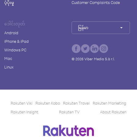
ပံ့ပိုးမှု
Customer Complaints Code
ဒေါင်းလုတ်
မြန်မာ
Android
iPhone & iPad
Windows PC
Mac
©
2026
Viber Media S.à r.l.
Linux
Rakuten Viki
Rakuten Kobo
Rakuten Travel
Rakuten Marketing
Rakuten Insight
Rakuten TV
About Rakuten