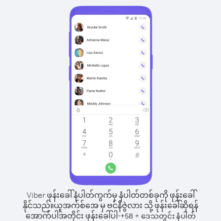
Viber ဖုန်းခေါ်နံပါတ်ကွက်မှ နံပါတ်တစ်ခုကို ဖုန်းခေါ်
နိုင်သည်။
ယူအက်စ်အေ မှ ဗင်နီဇွဲလား သို့ ဖုန်းခေါ်ဆိုရန်
အောက်ပါအတိုင်း ဖုန်းခေါ်ပါ-
+
+
58
ဒေသတွင်း နံပါတ်