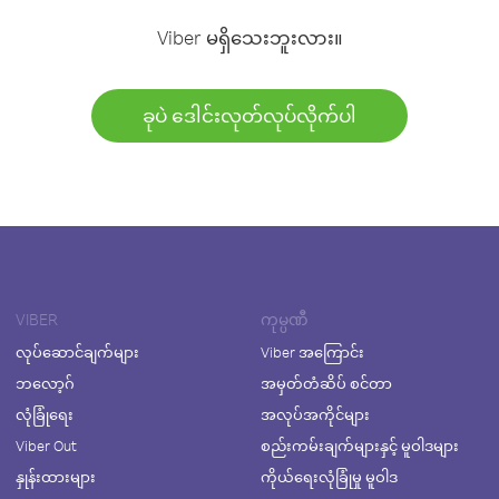
Viber မရှိသေးဘူးလား။
ခုပဲ ဒေါင်းလုတ်လုပ်လိုက်ပါ
VIBER
ကုမ္ပဏီ
လုပ်ဆောင်ချက်များ
Viber အကြောင်း
ဘလော့ဂ်
အမှတ်တံဆိပ် စင်တာ
လုံခြုံရေး
အလုပ်အကိုင်များ
Viber Out
စည်းကမ်းချက်များနှင့် မူဝါဒများ
နှုန်းထားများ
ကိုယ်ရေးလုံခြုံမှု မူဝါဒ