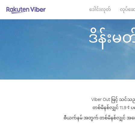
ဒေါင်းလုတ်
လုပ်ဆေ
ဒိန်းမတ်
Viber Out ဖြင့် သင်သည
တစ်မိနစ်လျှင် 11.9 ¢ ပမ
ဗီယက်နမ် အတွက် တစ်မိနစ်လျှင် အကောင်