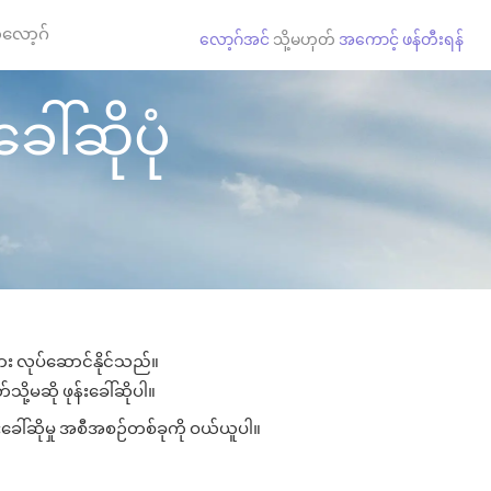
လော့ဂ်
လော့ဂ်အင်
သို့မဟုတ်
အကောင့် ဖန်တီးရန်
ေါ်ဆိုပုံ
ျား လုပ်ဆောင်နိုင်သည်။
သို့မဆို ဖုန်းခေါ်ဆိုပါ။
းခေါ်ဆိုမှု အစီအစဉ်တစ်ခုကို ဝယ်ယူပါ။