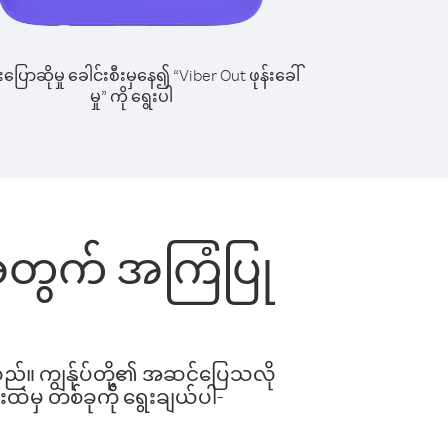
ြောဆိုမှု ခေါင်းစီးမှနေ၍ “Viber Out ဖုန်းခေါ်
မှု” ကို ရွေးပါ
်းအတွက် အကြံပြု
ါသည်။ ကျွန်ုပ်တို့၏ အဆင်ပြေသလို
းထဲမှ တစ်ခုကို ရွေးချယ်ပါ-