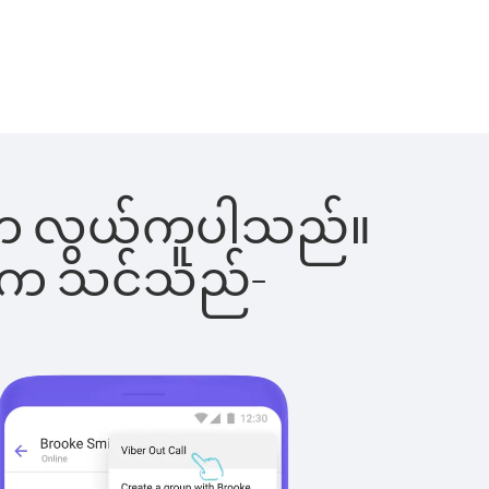
ြင်းက လွယ်ကူပါသည်။
ိပါက သင်သည်-