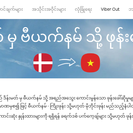
ာင်ချက်များ
အသိုင်းအဝိုင်းများ
လုံခြုံရေး
Viber Out
ဘ
 မှ ဗီယက်နမ် သို့ ဖုန်းခ
် ဒိန်းမတ် မှ ဗီယက်နမ် သို့ အရည်အသွေး ကောင်းမွန်သော ဖုန်းခေါ်ဆိုမှုမ
ာဏမှစ၍ ဖြင့် ဗီယက်နမ် - ကြိုးဖုန်း သို့မဟုတ် မိုဘိုင်းဖုန်း မည်သည့်နံပါတ်
းဆုံး နှုန်းထားများကို ရရှိရန် ခရက်ဒစ် ပက်ကေ့ချ်များ သို့မဟုတ် ဖုန်