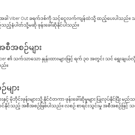
ါ Viber Out ခရက်ဒစ်ကို သင့်ငွေလက်ကျန်ထဲသို့ ထည့်ပေးပါသည်။ သင
ည့်နံပါတ်သို့မဆို ဖုန်းခေါ်ဆိုနိုင်ပါသည်။
် အစီအစဉ်များ
် Viber ၏ သက်သာသော နှုန်းထားများဖြင့် ရက် ၃၀ အတွင်း သင် ရွေးချယ်
်သည်။
ဉ်များ
့် မိုဘိုင်းဖုန်းများသို့ နိုင်ငံတကာ ဖုန်းခေါ်ဆိုမှုများ ပြုလုပ်နိုင်ပြီး
်နိုင်သည့် အစီအစဉ်ဖြစ်ပါသည်။ လစဉ် စာရင်းသွင်းမှု အစီအစဉ်ဖြင့်