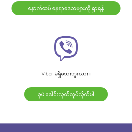
နောက်ထပ် နေရာဒေသများကို ရှာရန်
Viber မရှိသေးဘူးလား။
ခုပဲ ဒေါင်းလုတ်လုပ်လိုက်ပါ