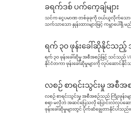
ခရက်ဒစ် ပက်ကေ့ချ်များ
သင်က ငွေပမာဏ တစ်ခုခုကို ဝယ်ယူလိုက်သောအခ
သက်သာသော နှုန်းထားများဖြင့် ကမ္ဘာပေါ်ရှိ မည်သ
ရက် ၃၀ ဖုန်းခေါ်ဆိုနိုင်သည့
ရက် ၃၀ ဖုန်းခေါ်ဆိုမှု အစီအစဉ်ဖြင့် သင်သည
နိုင်ငံတကာ ဖုန်းခေါ်ဆိုမှုများကို လုပ်ဆောင်နိုင
လစဉ် စာရင်းသွင်းမှု အစီအစ
လစဉ် စာရင်းသွင်းမှု အစီအစဉ်သည် ကြိုးဖုန်းများနှင
စရာ မလိုဘဲ အဆင်ပြေသလို ပြောင်းလဲလုပ်ဆောင
ဖုန်းခေါ်ဆိုမှုများတွင် ပိုက်ဆံချွေတာနိုင်ပါသည်။