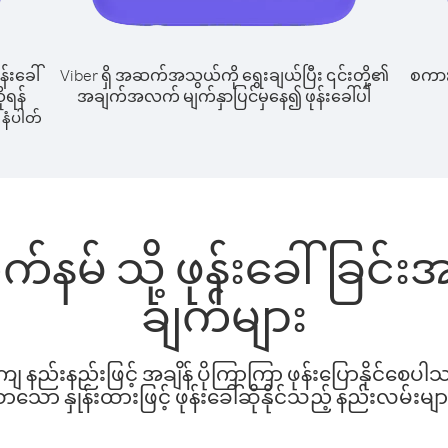
န်းခေါ်
Viber ရှိ အဆက်အသွယ်ကို ရွေးချယ်ပြီး ၎င်းတို့၏
စကားပ
ိုရန်
အချက်အလက် မျက်နှာပြင်မှနေ၍ ဖုန်းခေါ်ပါ
နံပါတ်
ယက်နမ် သို့ ဖုန်းခေါ်ခြင
ချက်များ
နည်းနည်းဖြင့် အချိန် ပိုကြာကြာ ဖုန်းပြောနိုင်စေပ
ော နှုန်းထားဖြင့် ဖုန်းခေါ်ဆိုနိုင်သည့် နည်းလမ်းမျာ