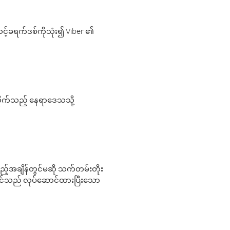
့်ခရက်ဒစ်ကိုသုံး၍ Viber ၏
လိုက်သည့် နေရာဒေသသို့
 မည်သည့်အချိန်တွင်မဆို သက်တမ်းတိုး
 သင်သည် လုပ်ဆောင်ထားပြီးသော