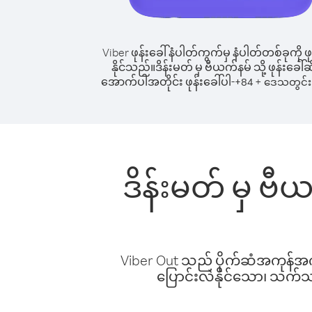
Viber ဖုန်းခေါ်နံပါတ်ကွက်မှ နံပါတ်တစ်ခုကို ဖု
နိုင်သည်။
ဒိန်းမတ် မှ ဗီယက်နမ် သို့ ဖုန်းခေါ်ဆ
အောက်ပါအတိုင်း ဖုန်းခေါ်ပါ-
+
+
84
ဒေသတွင်း 
ဒိန်းမတ် မှ ဗီ
Viber Out သည် ပိုက်ဆံအကုန်အကျ 
ပြောင်းလဲနိုင်သော၊ သက်သာသ