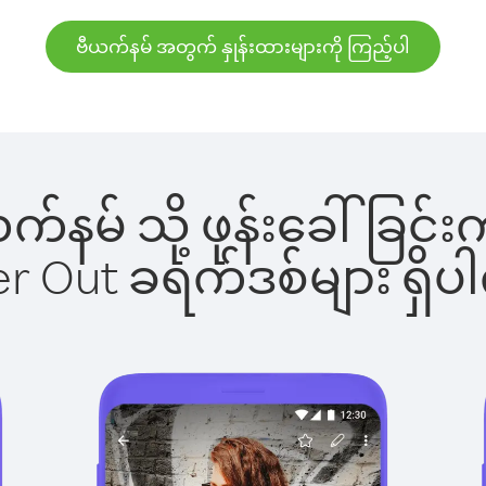
ဗီယက်နမ် အတွက် နှုန်းထားများကို ကြည့်ပါ
ီယက်နမ် သို့ ဖုန်းခေါ်ခ
ber Out ခရက်ဒစ်များ ရှ