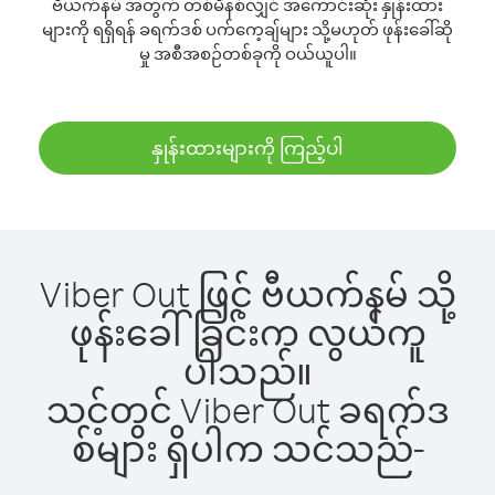
ဗီယက်နမ် အတွက် တစ်မိနစ်လျှင် အကောင်းဆုံး နှုန်းထား
များကို ရရှိရန် ခရက်ဒစ် ပက်ကေ့ချ်များ သို့မဟုတ် ဖုန်းခေါ်ဆို
မှု အစီအစဉ်တစ်ခုကို ဝယ်ယူပါ။
နှုန်းထားများကို ကြည့်ပါ
Viber Out ဖြင့် ဗီယက်နမ် သို့
ဖုန်းခေါ်ခြင်းက လွယ်ကူ
ပါသည်။
သင့်တွင် Viber Out ခရက်ဒ
စ်များ ရှိပါက သင်သည်-