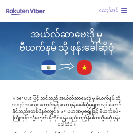
လော့ဂ်အင်
Togg
navig
အယ်လ်ဆာဗေးဒို မှ
ဗီယက်နမ် သို့ ဖုန်းခေါ်ဆိုပုံ
Viber Out ဖြင့် သင်သည် အယ်လ်ဆာဗေးဒို မှ ဗီယက်နမ် သို့
အရည်အသွေး ကောင်းမွန်သော ဖုန်းခေါ်ဆိုမှုများ လုပ်ဆောင်
နိုင်သည်။
တစ်မိနစ်လျှင် 9.5 ¢ ပမာဏမှစ၍ ဖြင့် ဗီယက်နမ် -
ကြိုးဖုန်း သို့မဟုတ် မိုဘိုင်းဖုန်း မည်သည့်နံပါတ်သို့မဆို ဖုန်း
ခေါ်ဆိုပါ။