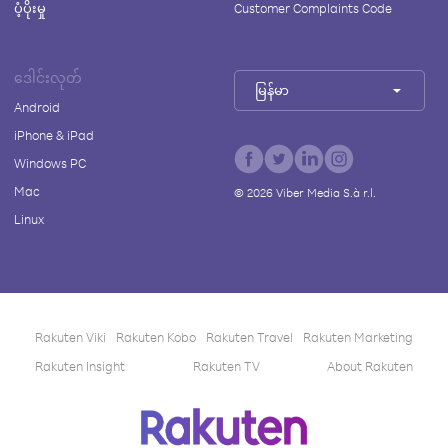
ပံ့ပိုးမှု
Customer Complaints Code
ဒေါင်းလုတ်
မြန်မာ
Android
iPhone & iPad
Windows PC
Mac
©
2026
Viber Media S.à r.l.
Linux
Rakuten Viki
Rakuten Kobo
Rakuten Travel
Rakuten Marketing
Rakuten Insight
Rakuten TV
About Rakuten