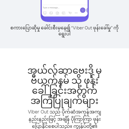
စကားပြောဆိုမှု ခေါင်းစီးမှနေ၍ “Viber Out ဖုန်းခေါ်မှု” ကို
ရွေးပါ
အယ်လ်ဆာဗေးဒို မှ
ဗီယက်နမ် သို့ ဖုန်း
ခေါ်ခြင်းအတွက်
အကြံပြုချက်များ
Viber Out သည် ပိုက်ဆံအကုန်အကျ
နည်းနည်းဖြင့် အချိန် ပိုကြာကြာ ဖုန်း
ပြောနိုင်စေပါသည်။ ကျွန်ုပ်တို့၏