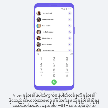
Viber ဖုန်းခေါ်နံပါတ်ကွက်မှ နံပါတ်တစ်ခုကို ဖုန်းခေါ်
နိုင်သည်။
အယ်လ်ဆာဗေးဒို မှ ဗီယက်နမ် သို့ ဖုန်းခေါ်ဆိုရန်
အောက်ပါအတိုင်း ဖုန်းခေါ်ပါ-
+
+
84
ဒေသတွင်း နံပါတ်