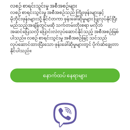
လစဉ် စာရင်းသွင်းမှု အစီအစဉ်များ
လစဉ် စာရင်းသွင်းမှု အစီအစဉ်သည် ကြိုးဖုန်းများနှင့်
မိုဘိုင်းဖုန်းများသို့ နိုင်ငံတကာ ဖုန်းခေါ်ဆိုမှုများ ပြုလုပ်နိုင်ပြီး
မည်သည့်အချိန်တွင်မဆို သက်တမ်းတိုးစရာ မလိုဘဲ
အဆင်ပြေသလို ပြောင်းလဲလုပ်ဆောင်နိုင်သည့် အစီအစဉ်ဖြစ်
ပါသည်။ လစဉ် စာရင်းသွင်းမှု အစီအစဉ်ဖြင့် သင်သည်
လုပ်ဆောင်ထားပြီးသော ဖုန်းခေါ်ဆိုမှုများတွင် ပိုက်ဆံချွေတာ
နိုင်ပါသည်။
နောက်ထပ် နေရာများ