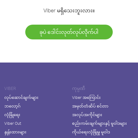
Viber မရှိသေးဘူးလား။
ခုပဲ ဒေါင်းလုတ်လုပ်လိုက်ပါ
VIBER
ကုမ္ပဏီ
လုပ်ဆောင်ချက်များ
Viber အကြောင်း
ဘလော့ဂ်
အမှတ်တံဆိပ် စင်တာ
လုံခြုံရေး
အလုပ်အကိုင်များ
Viber Out
စည်းကမ်းချက်များနှင့် မူဝါဒများ
နှုန်းထားများ
ကိုယ်ရေးလုံခြုံမှု မူဝါဒ