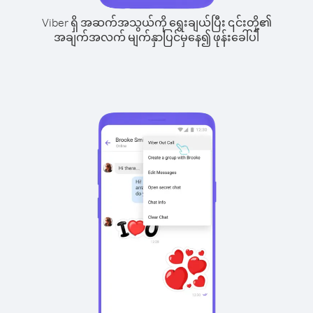
Viber ရှိ အဆက်အသွယ်ကို ရွေးချယ်ပြီး ၎င်းတို့၏
အချက်အလက် မျက်နှာပြင်မှနေ၍ ဖုန်းခေါ်ပါ