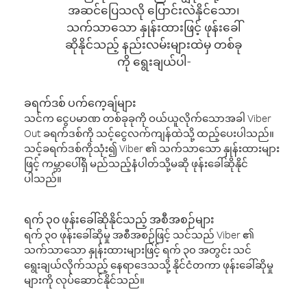
အဆင်ပြေသလို ပြောင်းလဲနိုင်သော၊
သက်သာသော နှုန်းထားဖြင့် ဖုန်းခေါ်
ဆိုနိုင်သည့် နည်းလမ်းများထဲမှ တစ်ခု
ကို ရွေးချယ်ပါ-
ခရက်ဒစ် ပက်ကေ့ချ်များ
သင်က ငွေပမာဏ တစ်ခုခုကို ဝယ်ယူလိုက်သောအခါ Viber
Out ခရက်ဒစ်ကို သင့်ငွေလက်ကျန်ထဲသို့ ထည့်ပေးပါသည်။
သင့်ခရက်ဒစ်ကိုသုံး၍ Viber ၏ သက်သာသော နှုန်းထားများ
ဖြင့် ကမ္ဘာပေါ်ရှိ မည်သည့်နံပါတ်သို့မဆို ဖုန်းခေါ်ဆိုနိုင်
ပါသည်။
ရက် ၃၀ ဖုန်းခေါ်ဆိုနိုင်သည့် အစီအစဉ်များ
ရက် ၃၀ ဖုန်းခေါ်ဆိုမှု အစီအစဉ်ဖြင့် သင်သည် Viber ၏
သက်သာသော နှုန်းထားများဖြင့် ရက် ၃၀ အတွင်း သင်
ရွေးချယ်လိုက်သည့် နေရာဒေသသို့ နိုင်ငံတကာ ဖုန်းခေါ်ဆိုမှု
များကို လုပ်ဆောင်နိုင်သည်။