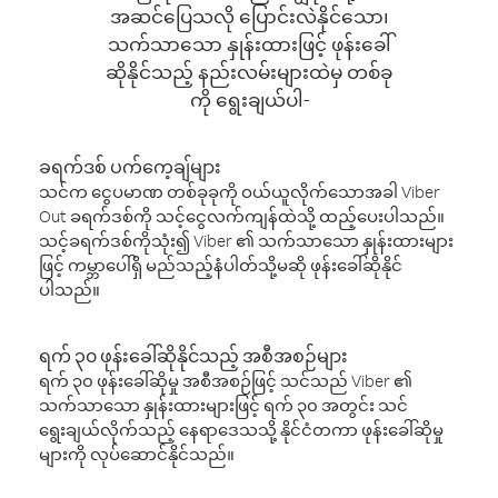
အဆင်ပြေသလို ပြောင်းလဲနိုင်သော၊
သက်သာသော နှုန်းထားဖြင့် ဖုန်းခေါ်
ဆိုနိုင်သည့် နည်းလမ်းများထဲမှ တစ်ခု
ကို ရွေးချယ်ပါ-
ခရက်ဒစ် ပက်ကေ့ချ်များ
သင်က ငွေပမာဏ တစ်ခုခုကို ဝယ်ယူလိုက်သောအခါ Viber
Out ခရက်ဒစ်ကို သင့်ငွေလက်ကျန်ထဲသို့ ထည့်ပေးပါသည်။
သင့်ခရက်ဒစ်ကိုသုံး၍ Viber ၏ သက်သာသော နှုန်းထားများ
ဖြင့် ကမ္ဘာပေါ်ရှိ မည်သည့်နံပါတ်သို့မဆို ဖုန်းခေါ်ဆိုနိုင်
ပါသည်။
ရက် ၃၀ ဖုန်းခေါ်ဆိုနိုင်သည့် အစီအစဉ်များ
ရက် ၃၀ ဖုန်းခေါ်ဆိုမှု အစီအစဉ်ဖြင့် သင်သည် Viber ၏
သက်သာသော နှုန်းထားများဖြင့် ရက် ၃၀ အတွင်း သင်
ရွေးချယ်လိုက်သည့် နေရာဒေသသို့ နိုင်ငံတကာ ဖုန်းခေါ်ဆိုမှု
များကို လုပ်ဆောင်နိုင်သည်။