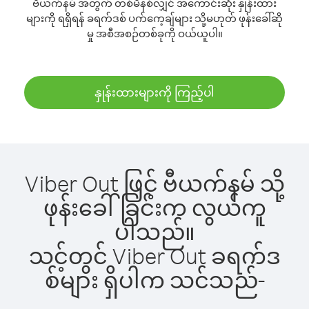
ဗီယက်နမ် အတွက် တစ်မိနစ်လျှင် အကောင်းဆုံး နှုန်းထား
များကို ရရှိရန် ခရက်ဒစ် ပက်ကေ့ချ်များ သို့မဟုတ် ဖုန်းခေါ်ဆို
မှု အစီအစဉ်တစ်ခုကို ဝယ်ယူပါ။
နှုန်းထားများကို ကြည့်ပါ
Viber Out ဖြင့် ဗီယက်နမ် သို့
ဖုန်းခေါ်ခြင်းက လွယ်ကူ
ပါသည်။
သင့်တွင် Viber Out ခရက်ဒ
စ်များ ရှိပါက သင်သည်-