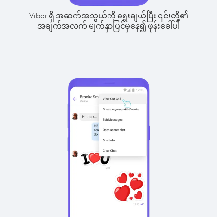
Viber ရှိ အဆက်အသွယ်ကို ရွေးချယ်ပြီး ၎င်းတို့၏
အချက်အလက် မျက်နှာပြင်မှနေ၍ ဖုန်းခေါ်ပါ