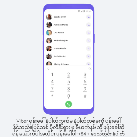
Viber ဖုန်းခေါ်နံပါတ်ကွက်မှ နံပါတ်တစ်ခုကို ဖုန်းခေါ်
နိုင်သည်။
ပြင်သစ် ပိုလီနီးရှား မှ ဗီယက်နမ် သို့ ဖုန်းခေါ်ဆို
ရန် အောက်ပါအတိုင်း ဖုန်းခေါ်ပါ-
+
+
84
ဒေသတွင်း နံပါတ်