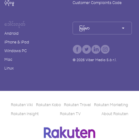
ပံ့ပိုးမှု
Customer Complaints Code
ဒေါင်းလုတ်
မြန်မာ
Android
iPhone & iPad
Windows PC
Mac
©
2026
Viber Media S.à r.l.
Linux
Rakuten Viki
Rakuten Kobo
Rakuten Travel
Rakuten Marketing
Rakuten Insight
Rakuten TV
About Rakuten