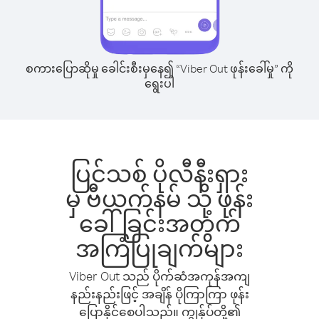
စကားပြောဆိုမှု ခေါင်းစီးမှနေ၍ “Viber Out ဖုန်းခေါ်မှု” ကို
ရွေးပါ
ပြင်သစ် ပိုလီနီးရှား
မှ ဗီယက်နမ် သို့ ဖုန်း
ခေါ်ခြင်းအတွက်
အကြံပြုချက်များ
Viber Out သည် ပိုက်ဆံအကုန်အကျ
နည်းနည်းဖြင့် အချိန် ပိုကြာကြာ ဖုန်း
ပြောနိုင်စေပါသည်။ ကျွန်ုပ်တို့၏