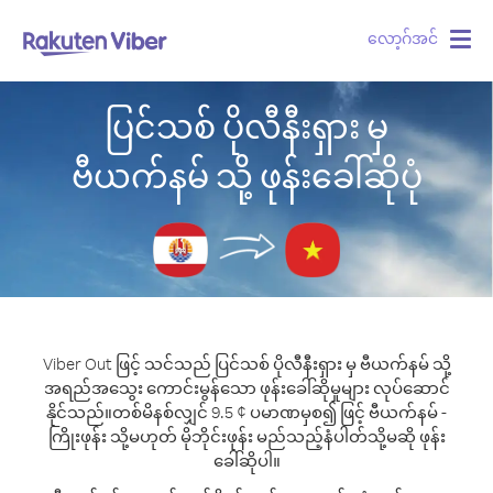
လော့ဂ်အင်
Togg
navig
ပြင်သစ် ပိုလီနီးရှား မှ
ဗီယက်နမ် သို့ ဖုန်းခေါ်ဆိုပုံ
Viber Out ဖြင့် သင်သည် ပြင်သစ် ပိုလီနီးရှား မှ ဗီယက်နမ် သို့
အရည်အသွေး ကောင်းမွန်သော ဖုန်းခေါ်ဆိုမှုများ လုပ်ဆောင်
နိုင်သည်။
တစ်မိနစ်လျှင် 9.5 ¢ ပမာဏမှစ၍ ဖြင့် ဗီယက်နမ် -
ကြိုးဖုန်း သို့မဟုတ် မိုဘိုင်းဖုန်း မည်သည့်နံပါတ်သို့မဆို ဖုန်း
ခေါ်ဆိုပါ။