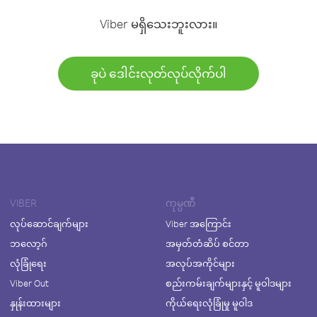
Viber မရှိသေးဘူးလား။
ခုပဲ ဒေါင်းလုတ်လုပ်လိုက်ပါ
VIBER
ကုမ္ပဏီ
လုပ်ဆောင်ချက်များ
Viber အကြောင်း
ဘလော့ဂ်
အမှတ်တံဆိပ် စင်တာ
လုံခြုံရေး
အလုပ်အကိုင်များ
Viber Out
စည်းကမ်းချက်များနှင့် မူဝါဒများ
နှုန်းထားများ
ကိုယ်ရေးလုံခြုံမှု မူဝါဒ