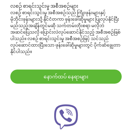
လစဉ် စာရင်းသွင်းမှု အစီအစဉ်များ
လစဉ် စာရင်းသွင်းမှု အစီအစဉ်သည် ကြိုးဖုန်းများနှင့်
မိုဘိုင်းဖုန်းများသို့ နိုင်ငံတကာ ဖုန်းခေါ်ဆိုမှုများ ပြုလုပ်နိုင်ပြီး
မည်သည့်အချိန်တွင်မဆို သက်တမ်းတိုးစရာ မလိုဘဲ
အဆင်ပြေသလို ပြောင်းလဲလုပ်ဆောင်နိုင်သည့် အစီအစဉ်ဖြစ်
ပါသည်။ လစဉ် စာရင်းသွင်းမှု အစီအစဉ်ဖြင့် သင်သည်
လုပ်ဆောင်ထားပြီးသော ဖုန်းခေါ်ဆိုမှုများတွင် ပိုက်ဆံချွေတာ
နိုင်ပါသည်။
နောက်ထပ် နေရာများ