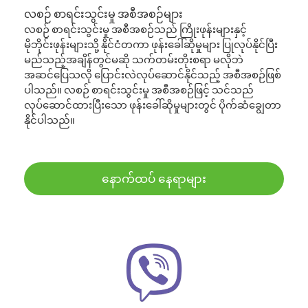
လစဉ် စာရင်းသွင်းမှု အစီအစဉ်များ
လစဉ် စာရင်းသွင်းမှု အစီအစဉ်သည် ကြိုးဖုန်းများနှင့်
မိုဘိုင်းဖုန်းများသို့ နိုင်ငံတကာ ဖုန်းခေါ်ဆိုမှုများ ပြုလုပ်နိုင်ပြီး
မည်သည့်အချိန်တွင်မဆို သက်တမ်းတိုးစရာ မလိုဘဲ
အဆင်ပြေသလို ပြောင်းလဲလုပ်ဆောင်နိုင်သည့် အစီအစဉ်ဖြစ်
ပါသည်။ လစဉ် စာရင်းသွင်းမှု အစီအစဉ်ဖြင့် သင်သည်
လုပ်ဆောင်ထားပြီးသော ဖုန်းခေါ်ဆိုမှုများတွင် ပိုက်ဆံချွေတာ
နိုင်ပါသည်။
နောက်ထပ် နေရာများ