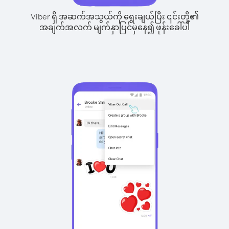
Viber ရှိ အဆက်အသွယ်ကို ရွေးချယ်ပြီး ၎င်းတို့၏
အချက်အလက် မျက်နှာပြင်မှနေ၍ ဖုန်းခေါ်ပါ