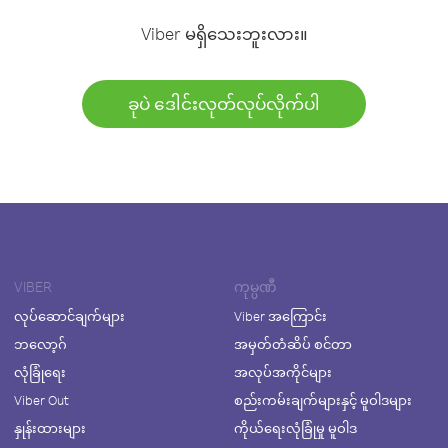
Viber မရှိသေးဘူးလား။
ခုပဲ ဒေါင်းလုတ်လုပ်လိုက်ပါ
VIBER
ကုမ္ပဏီ
လုပ်ဆောင်ချက်များ
Viber အကြောင်း
ဘလော့ဂ်
အမှတ်တံဆိပ် စင်တာ
လုံခြုံရေး
အလုပ်အကိုင်များ
Viber Out
စည်းကမ်းချက်များနှင့် မူဝါဒများ
နှုန်းထားများ
ကိုယ်ရေးလုံခြုံမှု မူဝါဒ