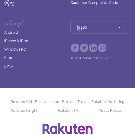
ပံ့ပိုးမှု
Customer Complaints Code
ဒေါင်းလုတ်
မြန်မာ
Android
iPhone & iPad
Windows PC
Mac
©
2026
Viber Media S.à r.l.
Linux
Rakuten Viki
Rakuten Kobo
Rakuten Travel
Rakuten Marketing
Rakuten Insight
Rakuten TV
About Rakuten