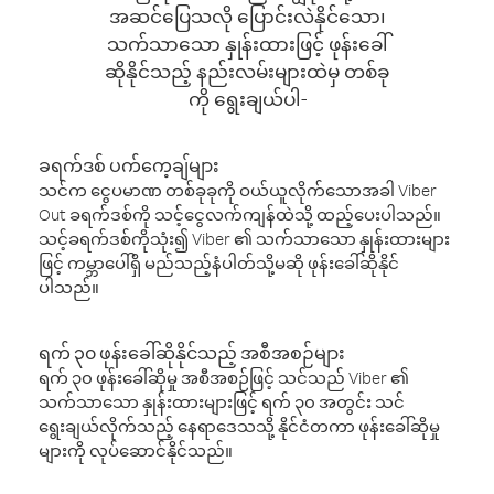
အဆင်ပြေသလို ပြောင်းလဲနိုင်သော၊
သက်သာသော နှုန်းထားဖြင့် ဖုန်းခေါ်
ဆိုနိုင်သည့် နည်းလမ်းများထဲမှ တစ်ခု
ကို ရွေးချယ်ပါ-
ခရက်ဒစ် ပက်ကေ့ချ်များ
သင်က ငွေပမာဏ တစ်ခုခုကို ဝယ်ယူလိုက်သောအခါ Viber
Out ခရက်ဒစ်ကို သင့်ငွေလက်ကျန်ထဲသို့ ထည့်ပေးပါသည်။
သင့်ခရက်ဒစ်ကိုသုံး၍ Viber ၏ သက်သာသော နှုန်းထားများ
ဖြင့် ကမ္ဘာပေါ်ရှိ မည်သည့်နံပါတ်သို့မဆို ဖုန်းခေါ်ဆိုနိုင်
ပါသည်။
ရက် ၃၀ ဖုန်းခေါ်ဆိုနိုင်သည့် အစီအစဉ်များ
ရက် ၃၀ ဖုန်းခေါ်ဆိုမှု အစီအစဉ်ဖြင့် သင်သည် Viber ၏
သက်သာသော နှုန်းထားများဖြင့် ရက် ၃၀ အတွင်း သင်
ရွေးချယ်လိုက်သည့် နေရာဒေသသို့ နိုင်ငံတကာ ဖုန်းခေါ်ဆိုမှု
များကို လုပ်ဆောင်နိုင်သည်။