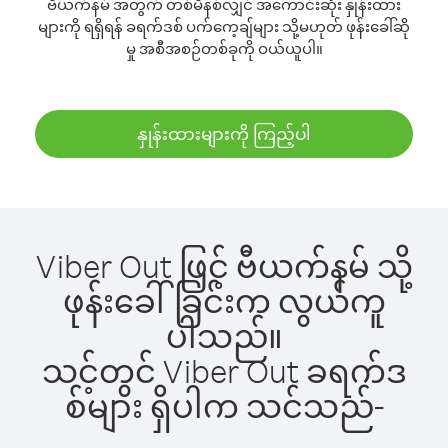
ဗီယက်နမ် အတွက် တစ်မိနစ်လျှင် အကောင်းဆုံး နှုန်းထား
များကို ရရှိရန် ခရက်ဒစ် ပက်ကေ့ချ်များ သို့မဟုတ် ဖုန်းခေါ်ဆို
မှု အစီအစဉ်တစ်ခုကို ဝယ်ယူပါ။
နှုန်းထားများကို ကြည့်ပါ
Viber Out ဖြင့် ဗီယက်နမ် သို့
ဖုန်းခေါ်ခြင်းက လွယ်ကူ
ပါသည်။
သင့်တွင် Viber Out ခရက်ဒ
စ်များ ရှိပါက သင်သည်-