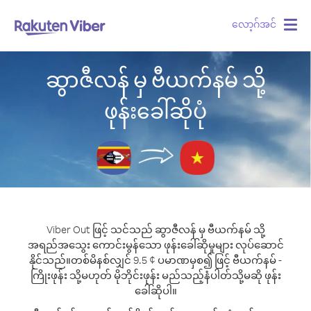
လော့ဂ်အင်
Togg
navig
ဆွာဇီလန် မှ ဗီယက်နမ် သို့
ဖုန်းခေါ်ဆိုပုံ
Viber Out ဖြင့် သင်သည် ဆွာဇီလန် မှ ဗီယက်နမ် သို့
အရည်အသွေး ကောင်းမွန်သော ဖုန်းခေါ်ဆိုမှုများ လုပ်ဆောင်
နိုင်သည်။
တစ်မိနစ်လျှင် 9.5 ¢ ပမာဏမှစ၍ ဖြင့် ဗီယက်နမ် -
ကြိုးဖုန်း သို့မဟုတ် မိုဘိုင်းဖုန်း မည်သည့်နံပါတ်သို့မဆို ဖုန်း
ခေါ်ဆိုပါ။