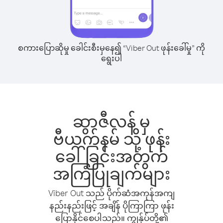
စကားပြောဆိုမှု ခေါင်းစီးမှနေ၍ “Viber Out ဖုန်းခေါ်မှု” ကို
ရွေးပါ
ဆွာဇီလန် မှ
ဗီယက်နမ် သို့ ဖုန်း
ခေါ်ခြင်းအတွက်
အကြံပြုချက်များ
Viber Out သည် ပိုက်ဆံအကုန်အကျ
နည်းနည်းဖြင့် အချိန် ပိုကြာကြာ ဖုန်း
ပြောနိုင်စေပါသည်။ ကျွန်ုပ်တို့၏