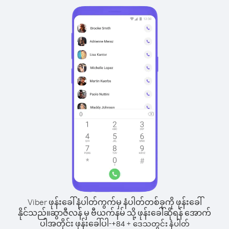
Viber ဖုန်းခေါ်နံပါတ်ကွက်မှ နံပါတ်တစ်ခုကို ဖုန်းခေါ်
နိုင်သည်။
ဆွာဇီလန် မှ ဗီယက်နမ် သို့ ဖုန်းခေါ်ဆိုရန် အောက်
ပါအတိုင်း ဖုန်းခေါ်ပါ-
+
+
84
ဒေသတွင်း နံပါတ်