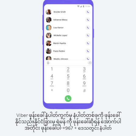
Viber ဖုန်းခေါ်နံပါတ်ကွက်မှ နံပါတ်တစ်ခုကို ဖုန်းခေါ်
နိုင်သည်။
နိုင်ငံခြားမှ ရဲမန် ကို ဖုန်းခေါ်ဆိုရန် အောက်ပါ
အတိုင်း ဖုန်းခေါ်ပါ-
+
+
967
ဒေသတွင်း နံပါတ်