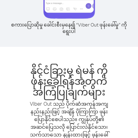
စကားပြောဆိုမှု ခေါင်းစီးမှနေ၍ “Viber Out ဖုန်းခေါ်မှု” ကို
ရွေးပါ
နိုင်ငံခြားမှ ရဲမန် ကို
ဖုန်းခေါ်ရန်အတွက်
အကြံပြုချက်များ
Viber Out သည် ပိုက်ဆံအကုန်အကျ
နည်းနည်းဖြင့် အချိန် ပိုကြာကြာ ဖုန်း
ပြောနိုင်စေပါသည်။ ကျွန်ုပ်တို့၏
အဆင်ပြေသလို ပြောင်းလဲနိုင်သော၊
သက်သာသော နှုန်းထားဖြင့် ဖုန်းခေါ်