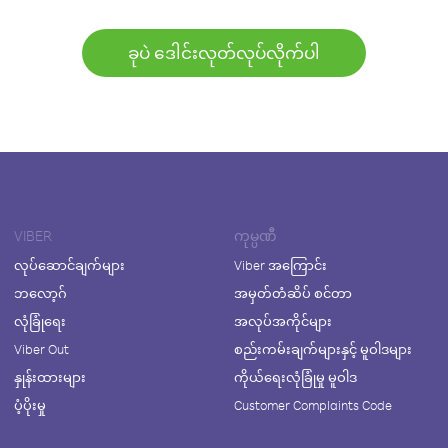
ခုပဲ ဒေါင်းလုတ်လုပ်လိုက်ပါ
VIBER
ကုမ္ပဏီ
လုပ်ဆောင်ချက်များ
Viber အကြောင်း
ဘလော့ဂ်
အမှတ်တံဆိပ် စင်တာ
လုံခြုံရေး
အလုပ်အကိုင်များ
Viber Out
စည်းကမ်းချက်များနှင့် မူဝါဒများ
နှုန်းထားများ
ကိုယ်ရေးလုံခြုံမှု မူဝါဒ
ပံ့ပိုးမှု
Customer Complaints Code