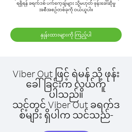
ရရှိရန် ခရက်ဒစ် ပက်ကေ့ချ်များ သို့မဟုတ် ဖုန်းခေါ်ဆိုမှု
အစီအစဉ်တစ်ခုကို ဝယ်ယူပါ။
နှုန်းထားများကို ကြည့်ပါ
Viber Out ဖြင့် ရဲမန် သို့ ဖုန်း
ခေါ်ခြင်းက လွယ်ကူ
ပါသည်။
သင့်တွင် Viber Out ခရက်ဒ
စ်များ ရှိပါက သင်သည်-