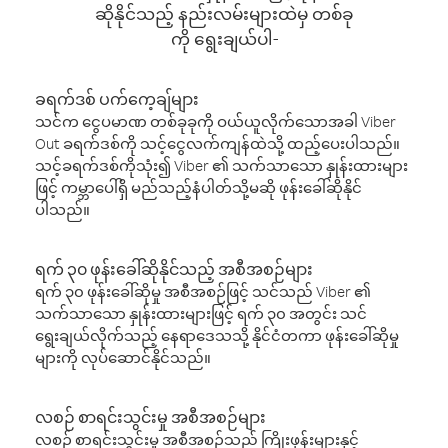
ဆိုနိုင်သည့် နည်းလမ်းများထဲမှ တစ်ခု
ကို ရွေးချယ်ပါ-
ခရက်ဒစ် ပက်ကေ့ချ်များ
သင်က ငွေပမာဏ တစ်ခုခုကို ဝယ်ယူလိုက်သောအခါ Viber
Out ခရက်ဒစ်ကို သင့်ငွေလက်ကျန်ထဲသို့ ထည့်ပေးပါသည်။
သင့်ခရက်ဒစ်ကိုသုံး၍ Viber ၏ သက်သာသော နှုန်းထားများ
ဖြင့် ကမ္ဘာပေါ်ရှိ မည်သည့်နံပါတ်သို့မဆို ဖုန်းခေါ်ဆိုနိုင်
ပါသည်။
ရက် ၃၀ ဖုန်းခေါ်ဆိုနိုင်သည့် အစီအစဉ်များ
ရက် ၃၀ ဖုန်းခေါ်ဆိုမှု အစီအစဉ်ဖြင့် သင်သည် Viber ၏
သက်သာသော နှုန်းထားများဖြင့် ရက် ၃၀ အတွင်း သင်
ရွေးချယ်လိုက်သည့် နေရာဒေသသို့ နိုင်ငံတကာ ဖုန်းခေါ်ဆိုမှု
များကို လုပ်ဆောင်နိုင်သည်။
လစဉ် စာရင်းသွင်းမှု အစီအစဉ်များ
လစဉ် စာရင်းသွင်းမှု အစီအစဉ်သည် ကြိုးဖုန်းများနှင့်