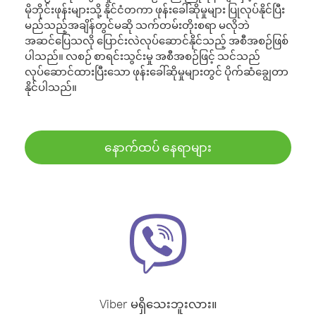
မိုဘိုင်းဖုန်းများသို့ နိုင်ငံတကာ ဖုန်းခေါ်ဆိုမှုများ ပြုလုပ်နိုင်ပြီး
မည်သည့်အချိန်တွင်မဆို သက်တမ်းတိုးစရာ မလိုဘဲ
အဆင်ပြေသလို ပြောင်းလဲလုပ်ဆောင်နိုင်သည့် အစီအစဉ်ဖြစ်
ပါသည်။ လစဉ် စာရင်းသွင်းမှု အစီအစဉ်ဖြင့် သင်သည်
လုပ်ဆောင်ထားပြီးသော ဖုန်းခေါ်ဆိုမှုများတွင် ပိုက်ဆံချွေတာ
နိုင်ပါသည်။
နောက်ထပ် နေရာများ
Viber မရှိသေးဘူးလား။