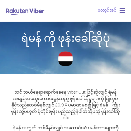
လော့ဂ်အင်
Togg
navig
ရဲမန် ကို ဖုန်းခေါ်ဆိုပုံ
သင် ဘယ်နေရာရောက်နေနေ Viber Out ဖြင့်ဆိုလျှင် ရဲမန်
အရည်အသွေးကောင်းမွန်သည့် ဖုန်းခေါ်ဆိုမှုများကို ပြုလုပ်
နိုင်သည်။
တစ်မိနစ်လျှင် 20.9 ¢ ပမာဏမှစ၍ ဖြင့် ရဲမန် - ကြိုး
ဖုန်း သို့မဟုတ် မိုဘိုင်းဖုန်း မည်သည့်နံပါတ်သို့မဆို ဖုန်းခေါ်ဆို
ပါ။
ရဲမန် အတွက် တစ်မိနစ်လျှင် အကောင်းဆုံး နှုန်းထားများကို