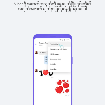
Viber ရှိ အဆက်အသွယ်ကို ရွေးချယ်ပြီး ၎င်းတို့၏
အချက်အလက် မျက်နှာပြင်မှနေ၍ ဖုန်းခေါ်ပါ