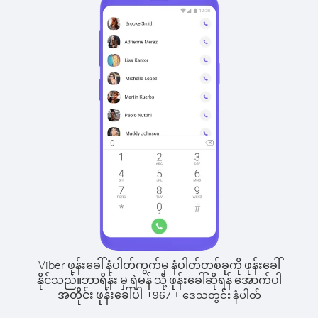
Viber ဖုန်းခေါ်နံပါတ်ကွက်မှ နံပါတ်တစ်ခုကို ဖုန်းခေါ်
နိုင်သည်။
ဘာရိန်း မှ ရဲမန် သို့ ဖုန်းခေါ်ဆိုရန် အောက်ပါ
အတိုင်း ဖုန်းခေါ်ပါ-
+
+
967
ဒေသတွင်း နံပါတ်