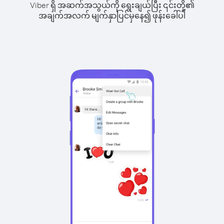
Viber ရှိ အဆက်အသွယ်ကို ရွေးချယ်ပြီး ၎င်းတို့၏
အချက်အလက် မျက်နှာပြင်မှနေ၍ ဖုန်းခေါ်ပါ