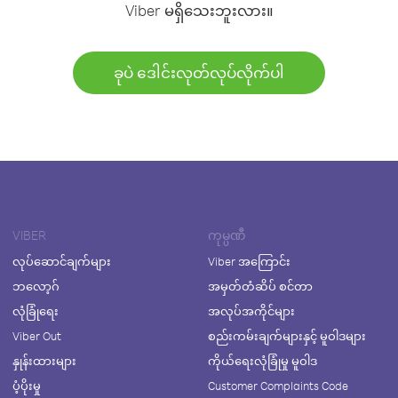
Viber မရှိသေးဘူးလား။
ခုပဲ ဒေါင်းလုတ်လုပ်လိုက်ပါ
VIBER
ကုမ္ပဏီ
လုပ်ဆောင်ချက်များ
Viber အကြောင်း
ဘလော့ဂ်
အမှတ်တံဆိပ် စင်တာ
လုံခြုံရေး
အလုပ်အကိုင်များ
Viber Out
စည်းကမ်းချက်များနှင့် မူဝါဒများ
နှုန်းထားများ
ကိုယ်ရေးလုံခြုံမှု မူဝါဒ
ပံ့ပိုးမှု
Customer Complaints Code