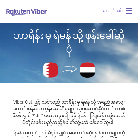
လော့ဂ်အင်
Togg
navig
ဘာရိန်း မှ ရဲမန် သို့ ဖုန်းခေါ်ဆို
ပုံ
Viber Out ဖြင့် သင်သည် ဘာရိန်း မှ ရဲမန် သို့ အရည်အသွေး
ကောင်းမွန်သော ဖုန်းခေါ်ဆိုမှုများ လုပ်ဆောင်နိုင်သည်။
တစ်
မိနစ်လျှင် 21.9 ¢ ပမာဏမှစ၍ ဖြင့် ရဲမန် - ကြိုးဖုန်း သို့မဟုတ်
မိုဘိုင်းဖုန်း မည်သည့်နံပါတ်သို့မဆို ဖုန်းခေါ်ဆိုပါ။
ရဲမန် အတွက် တစ်မိနစ်လျှင် အကောင်းဆုံး နှုန်းထားများကို