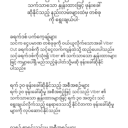
သက်သာသော နှုန်းထားဖြင့် ဖုန်းခေါ်
ဆိုနိုင်သည့် နည်းလမ်းများထဲမှ တစ်ခု
ကို ရွေးချယ်ပါ-
ခရက်ဒစ် ပက်ကေ့ချ်များ
သင်က ငွေပမာဏ တစ်ခုခုကို ဝယ်ယူလိုက်သောအခါ Viber
Out ခရက်ဒစ်ကို သင့်ငွေလက်ကျန်ထဲသို့ ထည့်ပေးပါသည်။
သင့်ခရက်ဒစ်ကိုသုံး၍ Viber ၏ သက်သာသော နှုန်းထားများ
ဖြင့် ကမ္ဘာပေါ်ရှိ မည်သည့်နံပါတ်သို့မဆို ဖုန်းခေါ်ဆိုနိုင်
ပါသည်။
ရက် ၃၀ ဖုန်းခေါ်ဆိုနိုင်သည့် အစီအစဉ်များ
ရက် ၃၀ ဖုန်းခေါ်ဆိုမှု အစီအစဉ်ဖြင့် သင်သည် Viber ၏
သက်သာသော နှုန်းထားများဖြင့် ရက် ၃၀ အတွင်း သင်
ရွေးချယ်လိုက်သည့် နေရာဒေသသို့ နိုင်ငံတကာ ဖုန်းခေါ်ဆိုမှု
များကို လုပ်ဆောင်နိုင်သည်။
လစဉ် စာရင်းသွင်းမှု အစီအစဉ်များ