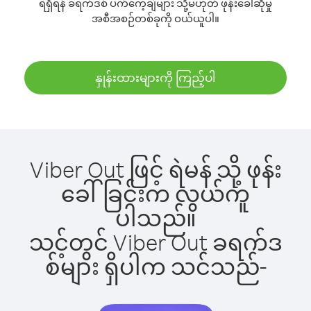
ရရှိရန် ခရက်ဒစ် ပက်ကေ့ချ်များ သို့မဟုတ် ဖုန်းခေါ်ဆိုမှု
အစီအစဉ်တစ်ခုကို ဝယ်ယူပါ။
နှုန်းထားများကို ကြည့်ပါ
Viber Out ဖြင့် ရဲမန် သို့ ဖုန်း
ခေါ်ခြင်းက လွယ်ကူ
ပါသည်။
သင့်တွင် Viber Out ခရက်ဒ
စ်များ ရှိပါက သင်သည်-