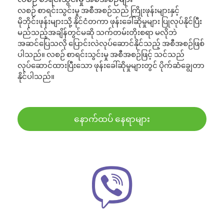
လစဉ် စာရင်းသွင်းမှု အစီအစဉ်သည် ကြိုးဖုန်းများနှင့်
မိုဘိုင်းဖုန်းများသို့ နိုင်ငံတကာ ဖုန်းခေါ်ဆိုမှုများ ပြုလုပ်နိုင်ပြီး
မည်သည့်အချိန်တွင်မဆို သက်တမ်းတိုးစရာ မလိုဘဲ
အဆင်ပြေသလို ပြောင်းလဲလုပ်ဆောင်နိုင်သည့် အစီအစဉ်ဖြစ်
ပါသည်။ လစဉ် စာရင်းသွင်းမှု အစီအစဉ်ဖြင့် သင်သည်
လုပ်ဆောင်ထားပြီးသော ဖုန်းခေါ်ဆိုမှုများတွင် ပိုက်ဆံချွေတာ
နိုင်ပါသည်။
နောက်ထပ် နေရာများ