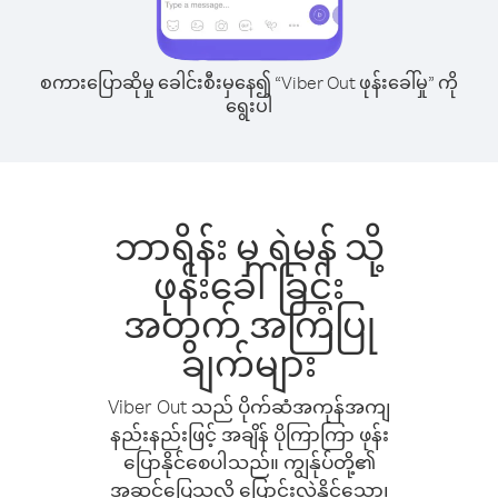
စကားပြောဆိုမှု ခေါင်းစီးမှနေ၍ “Viber Out ဖုန်းခေါ်မှု” ကို
ရွေးပါ
ဘာရိန်း မှ ရဲမန် သို့
ဖုန်းခေါ်ခြင်း
အတွက် အကြံပြု
ချက်များ
Viber Out သည် ပိုက်ဆံအကုန်အကျ
နည်းနည်းဖြင့် အချိန် ပိုကြာကြာ ဖုန်း
ပြောနိုင်စေပါသည်။ ကျွန်ုပ်တို့၏
အဆင်ပြေသလို ပြောင်းလဲနိုင်သော၊