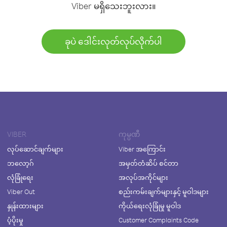
Viber မရှိသေးဘူးလား။
ခုပဲ ဒေါင်းလုတ်လုပ်လိုက်ပါ
VIBER
ကုမ္ပဏီ
လုပ်ဆောင်ချက်များ
Viber အကြောင်း
ဘလော့ဂ်
အမှတ်တံဆိပ် စင်တာ
လုံခြုံရေး
အလုပ်အကိုင်များ
Viber Out
စည်းကမ်းချက်များနှင့် မူဝါဒများ
နှုန်းထားများ
ကိုယ်ရေးလုံခြုံမှု မူဝါဒ
ပံ့ပိုးမှု
Customer Complaints Code