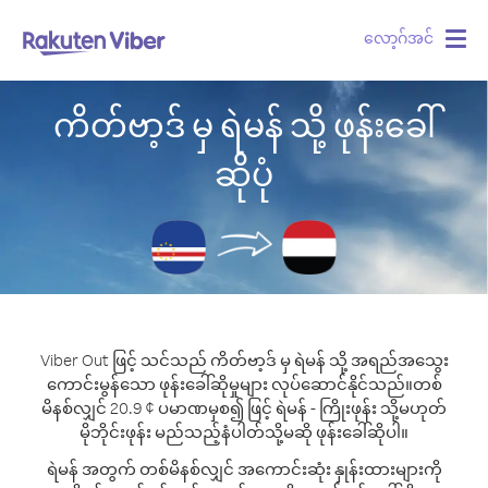
လော့ဂ်အင်
Togg
navig
ကိတ်ဗာ့ဒ် မှ ရဲမန် သို့ ဖုန်းခေါ်
ဆိုပုံ
Viber Out ဖြင့် သင်သည် ကိတ်ဗာ့ဒ် မှ ရဲမန် သို့ အရည်အသွေး
ကောင်းမွန်သော ဖုန်းခေါ်ဆိုမှုများ လုပ်ဆောင်နိုင်သည်။
တစ်
မိနစ်လျှင် 20.9 ¢ ပမာဏမှစ၍ ဖြင့် ရဲမန် - ကြိုးဖုန်း သို့မဟုတ်
မိုဘိုင်းဖုန်း မည်သည့်နံပါတ်သို့မဆို ဖုန်းခေါ်ဆိုပါ။
ရဲမန် အတွက် တစ်မိနစ်လျှင် အကောင်းဆုံး နှုန်းထားများကို