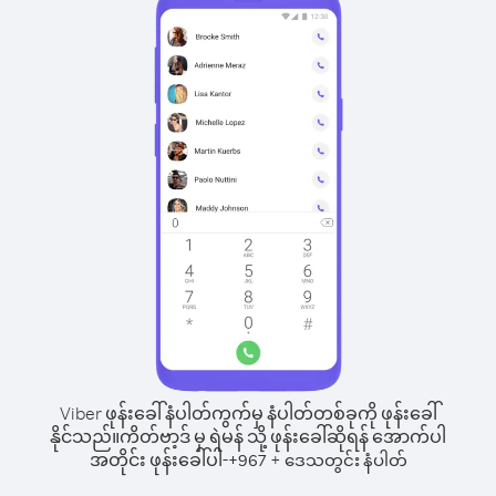
Viber ဖုန်းခေါ်နံပါတ်ကွက်မှ နံပါတ်တစ်ခုကို ဖုန်းခေါ်
နိုင်သည်။
ကိတ်ဗာ့ဒ် မှ ရဲမန် သို့ ဖုန်းခေါ်ဆိုရန် အောက်ပါ
အတိုင်း ဖုန်းခေါ်ပါ-
+
+
967
ဒေသတွင်း နံပါတ်