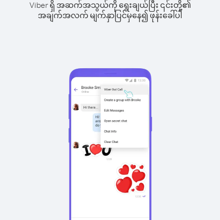
Viber ရှိ အဆက်အသွယ်ကို ရွေးချယ်ပြီး ၎င်းတို့၏
အချက်အလက် မျက်နှာပြင်မှနေ၍ ဖုန်းခေါ်ပါ