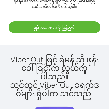
ရရှိရန် ခရက်ဒစ် ပက်ကေ့ချ်များ သို့မဟုတ် ဖုန်းခေါ်ဆိုမှု
အစီအစဉ်တစ်ခုကို ဝယ်ယူပါ။
နှုန်းထားများကို ကြည့်ပါ
Viber Out ဖြင့် ရဲမန် သို့ ဖုန်း
ခေါ်ခြင်းက လွယ်ကူ
ပါသည်။
သင့်တွင် Viber Out ခရက်ဒ
စ်များ ရှိပါက သင်သည်-