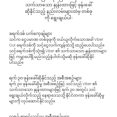
သက်သာသော နှုန်းထားဖြင့် ဖုန်းခေါ်
ဆိုနိုင်သည့် နည်းလမ်းများထဲမှ တစ်ခု
ကို ရွေးချယ်ပါ-
ခရက်ဒစ် ပက်ကေ့ချ်များ
သင်က ငွေပမာဏ တစ်ခုခုကို ဝယ်ယူလိုက်သောအခါ Viber
Out ခရက်ဒစ်ကို သင့်ငွေလက်ကျန်ထဲသို့ ထည့်ပေးပါသည်။
သင့်ခရက်ဒစ်ကိုသုံး၍ Viber ၏ သက်သာသော နှုန်းထားများ
ဖြင့် ကမ္ဘာပေါ်ရှိ မည်သည့်နံပါတ်သို့မဆို ဖုန်းခေါ်ဆိုနိုင်
ပါသည်။
ရက် ၃၀ ဖုန်းခေါ်ဆိုနိုင်သည့် အစီအစဉ်များ
ရက် ၃၀ ဖုန်းခေါ်ဆိုမှု အစီအစဉ်ဖြင့် သင်သည် Viber ၏
သက်သာသော နှုန်းထားများဖြင့် ရက် ၃၀ အတွင်း သင်
ရွေးချယ်လိုက်သည့် နေရာဒေသသို့ နိုင်ငံတကာ ဖုန်းခေါ်ဆိုမှု
များကို လုပ်ဆောင်နိုင်သည်။
လစဉ် စာရင်းသွင်းမှု အစီအစဉ်များ