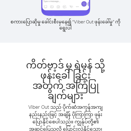
စကားပြောဆိုမှု ခေါင်းစီးမှနေ၍ “Viber Out ဖုန်းခေါ်မှု” ကို
ရွေးပါ
ကိတ်ဗာ့ဒ် မှ ရဲမန် သို့
ဖုန်းခေါ်ခြင်း
အတွက် အကြံပြု
ချက်များ
Viber Out သည် ပိုက်ဆံအကုန်အကျ
နည်းနည်းဖြင့် အချိန် ပိုကြာကြာ ဖုန်း
ပြောနိုင်စေပါသည်။ ကျွန်ုပ်တို့၏
အဆင်ပြေသလို ပြောင်းလဲနိုင်သော၊