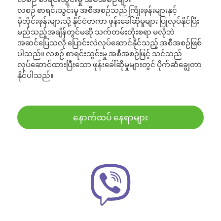
လစဉ် စာရင်းသွင်းမှု အစီအစဉ်သည် ကြိုးဖုန်းများနှင့်
မိုဘိုင်းဖုန်းများသို့ နိုင်ငံတကာ ဖုန်းခေါ်ဆိုမှုများ ပြုလုပ်နိုင်ပြီး
မည်သည့်အချိန်တွင်မဆို သက်တမ်းတိုးစရာ မလိုဘဲ
အဆင်ပြေသလို ပြောင်းလဲလုပ်ဆောင်နိုင်သည့် အစီအစဉ်ဖြစ်
ပါသည်။ လစဉ် စာရင်းသွင်းမှု အစီအစဉ်ဖြင့် သင်သည်
လုပ်ဆောင်ထားပြီးသော ဖုန်းခေါ်ဆိုမှုများတွင် ပိုက်ဆံချွေတာ
နိုင်ပါသည်။
နောက်ထပ် နေရာများ