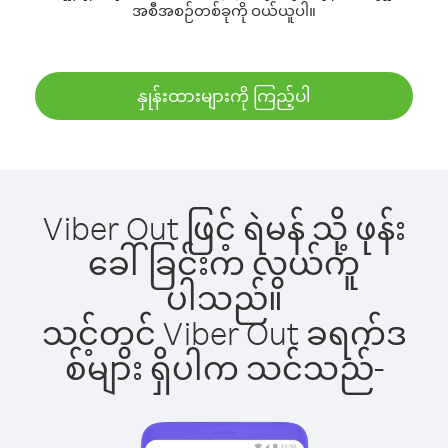
အစီအစဉ်တစ်ခုကို ဝယ်ယူပါ။
နှုန်းထားများကို ကြည့်ပါ
Viber Out ဖြင့် ရဲမန် သို့ ဖုန်း
ခေါ်ခြင်းက လွယ်ကူ
ပါသည်။
သင့်တွင် Viber Out ခရက်ဒ
စ်များ ရှိပါက သင်သည်-