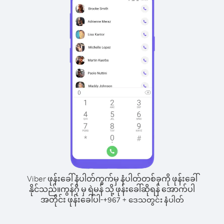
Viber ဖုန်းခေါ်နံပါတ်ကွက်မှ နံပါတ်တစ်ခုကို ဖုန်းခေါ်
နိုင်သည်။
ကွန်ဂို မှ ရဲမန် သို့ ဖုန်းခေါ်ဆိုရန် အောက်ပါ
အတိုင်း ဖုန်းခေါ်ပါ-
+
+
967
ဒေသတွင်း နံပါတ်