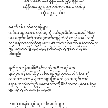
သက်သာသော နှုန်းထားဖြင့် ဖုန်းခေါ်
ဆိုနိုင်သည့် နည်းလမ်းများထဲမှ တစ်ခု
ကို ရွေးချယ်ပါ-
ခရက်ဒစ် ပက်ကေ့ချ်များ
သင်က ငွေပမာဏ တစ်ခုခုကို ဝယ်ယူလိုက်သောအခါ Viber
Out ခရက်ဒစ်ကို သင့်ငွေလက်ကျန်ထဲသို့ ထည့်ပေးပါသည်။
သင့်ခရက်ဒစ်ကိုသုံး၍ Viber ၏ သက်သာသော နှုန်းထားများ
ဖြင့် ကမ္ဘာပေါ်ရှိ မည်သည့်နံပါတ်သို့မဆို ဖုန်းခေါ်ဆိုနိုင်
ပါသည်။
ရက် ၃၀ ဖုန်းခေါ်ဆိုနိုင်သည့် အစီအစဉ်များ
ရက် ၃၀ ဖုန်းခေါ်ဆိုမှု အစီအစဉ်ဖြင့် သင်သည် Viber ၏
သက်သာသော နှုန်းထားများဖြင့် ရက် ၃၀ အတွင်း သင်
ရွေးချယ်လိုက်သည့် နေရာဒေသသို့ နိုင်ငံတကာ ဖုန်းခေါ်ဆိုမှု
များကို လုပ်ဆောင်နိုင်သည်။
လစဉ် စာရင်းသွင်းမှု အစီအစဉ်များ