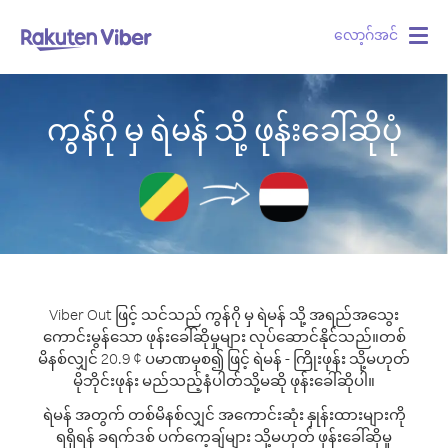
လော့ဂ်အင်
Togg
navig
ကွန်ဂို မှ ရဲမန် သို့ ဖုန်းခေါ်ဆိုပုံ
Viber Out ဖြင့် သင်သည် ကွန်ဂို မှ ရဲမန် သို့ အရည်အသွေး
ကောင်းမွန်သော ဖုန်းခေါ်ဆိုမှုများ လုပ်ဆောင်နိုင်သည်။
တစ်
မိနစ်လျှင် 20.9 ¢ ပမာဏမှစ၍ ဖြင့် ရဲမန် - ကြိုးဖုန်း သို့မဟုတ်
မိုဘိုင်းဖုန်း မည်သည့်နံပါတ်သို့မဆို ဖုန်းခေါ်ဆိုပါ။
ရဲမန် အတွက် တစ်မိနစ်လျှင် အကောင်းဆုံး နှုန်းထားများကို
ရရှိရန် ခရက်ဒစ် ပက်ကေ့ချ်များ သို့မဟုတ် ဖုန်းခေါ်ဆိုမှု