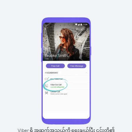
Viber ရှိ အဆက်အသွယ်ကို ရွေးချယ်ပြီး ၎င်းတို့၏