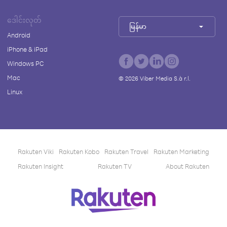
ဒေါင်းလုတ်
မြန်မာ
Android
iPhone & iPad
Windows PC
Mac
©
2026
Viber Media S.à r.l.
Linux
Rakuten Viki
Rakuten Kobo
Rakuten Travel
Rakuten Marketing
Rakuten Insight
Rakuten TV
About Rakuten