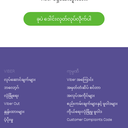
ခုပဲ ဒေါင်းလုတ်လုပ်လိုက်ပါ
VIBER
ကုမ္ပဏီ
လုပ်ဆောင်ချက်များ
Viber အကြောင်း
ဘလော့ဂ်
အမှတ်တံဆိပ် စင်တာ
လုံခြုံရေး
အလုပ်အကိုင်များ
Viber Out
စည်းကမ်းချက်များနှင့် မူဝါဒများ
နှုန်းထားများ
ကိုယ်ရေးလုံခြုံမှု မူဝါဒ
ပံ့ပိုးမှု
Customer Complaints Code