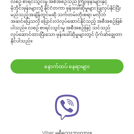
လစဉ် စာရင်းသွင်းမှု အစီအစဉ်သည် ကြိုးဖုန်းများနှင့်
မိုဘိုင်းဖုန်းများသို့ နိုင်ငံတကာ ဖုန်းခေါ်ဆိုမှုများ ပြုလုပ်နိုင်ပြီး
မည်သည့်အချိန်တွင်မဆို သက်တမ်းတိုးစရာ မလိုဘဲ
အဆင်ပြေသလို ပြောင်းလဲလုပ်ဆောင်နိုင်သည့် အစီအစဉ်ဖြစ်
ပါသည်။ လစဉ် စာရင်းသွင်းမှု အစီအစဉ်ဖြင့် သင်သည်
လုပ်ဆောင်ထားပြီးသော ဖုန်းခေါ်ဆိုမှုများတွင် ပိုက်ဆံချွေတာ
နိုင်ပါသည်။
နောက်ထပ် နေရာများ
Viber မရှိသေးဘူးလား။