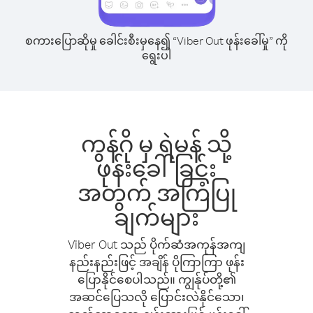
စကားပြောဆိုမှု ခေါင်းစီးမှနေ၍ “Viber Out ဖုန်းခေါ်မှု” ကို
ရွေးပါ
ကွန်ဂို မှ ရဲမန် သို့
ဖုန်းခေါ်ခြင်း
အတွက် အကြံပြု
ချက်များ
Viber Out သည် ပိုက်ဆံအကုန်အကျ
နည်းနည်းဖြင့် အချိန် ပိုကြာကြာ ဖုန်း
ပြောနိုင်စေပါသည်။ ကျွန်ုပ်တို့၏
အဆင်ပြေသလို ပြောင်းလဲနိုင်သော၊