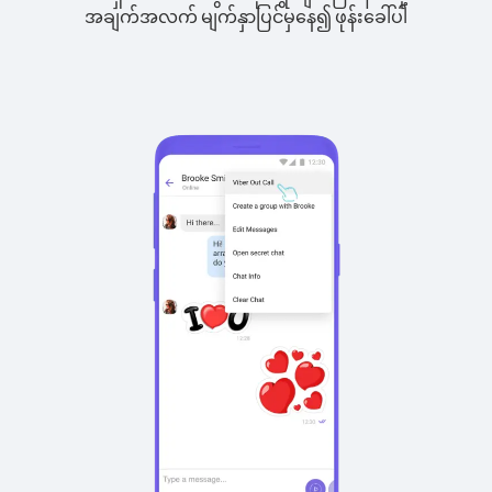
အချက်အလက် မျက်နှာပြင်မှနေ၍ ဖုန်းခေါ်ပါ