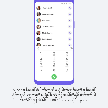
Viber ဖုန်းခေါ်နံပါတ်ကွက်မှ နံပါတ်တစ်ခုကို ဖုန်းခေါ်
နိုင်သည်။
ကူရာဆို မှ ရဲမန် သို့ ဖုန်းခေါ်ဆိုရန် အောက်ပါ
အတိုင်း ဖုန်းခေါ်ပါ-
+
+
967
ဒေသတွင်း နံပါတ်