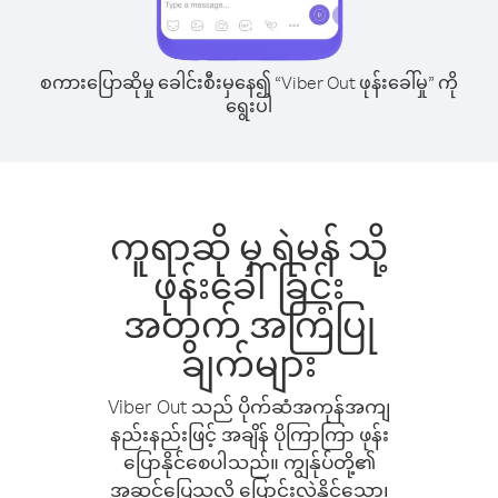
စကားပြောဆိုမှု ခေါင်းစီးမှနေ၍ “Viber Out ဖုန်းခေါ်မှု” ကို
ရွေးပါ
ကူရာဆို မှ ရဲမန် သို့
ဖုန်းခေါ်ခြင်း
အတွက် အကြံပြု
ချက်များ
Viber Out သည် ပိုက်ဆံအကုန်အကျ
နည်းနည်းဖြင့် အချိန် ပိုကြာကြာ ဖုန်း
ပြောနိုင်စေပါသည်။ ကျွန်ုပ်တို့၏
အဆင်ပြေသလို ပြောင်းလဲနိုင်သော၊