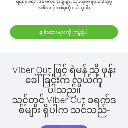
ရရှိရန် ခရက်ဒစ် ပက်ကေ့ချ်များ သို့မဟုတ် ဖုန်းခေါ်ဆိုမှု
အစီအစဉ်တစ်ခုကို ဝယ်ယူပါ။
နှုန်းထားများကို ကြည့်ပါ
Viber Out ဖြင့် ရဲမန် သို့ ဖုန်း
ခေါ်ခြင်းက လွယ်ကူ
ပါသည်။
သင့်တွင် Viber Out ခရက်ဒ
စ်များ ရှိပါက သင်သည်-