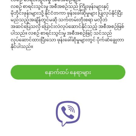
လစဉ် စာရင်းသွင်းမှု အစီအစဉ်သည် ကြိုးဖုန်းများနှင့်
မိုဘိုင်းဖုန်းများသို့ နိုင်ငံတကာ ဖုန်းခေါ်ဆိုမှုများ ပြုလုပ်နိုင်ပြီး
မည်သည့်အချိန်တွင်မဆို သက်တမ်းတိုးစရာ မလိုဘဲ
အဆင်ပြေသလို ပြောင်းလဲလုပ်ဆောင်နိုင်သည့် အစီအစဉ်ဖြစ်
ပါသည်။ လစဉ် စာရင်းသွင်းမှု အစီအစဉ်ဖြင့် သင်သည်
လုပ်ဆောင်ထားပြီးသော ဖုန်းခေါ်ဆိုမှုများတွင် ပိုက်ဆံချွေတာ
နိုင်ပါသည်။
နောက်ထပ် နေရာများ