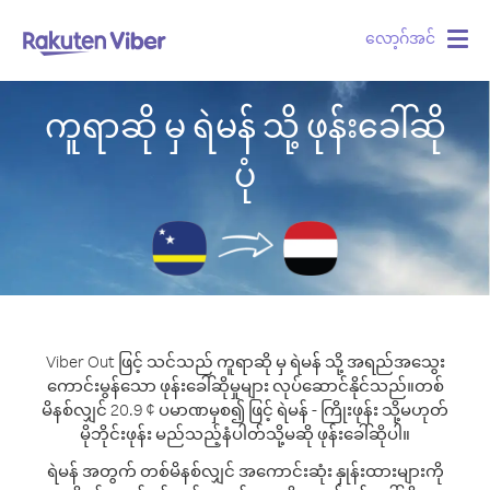
လော့ဂ်အင်
Togg
navig
ကူရာဆို မှ ရဲမန် သို့ ဖုန်းခေါ်ဆို
ပုံ
Viber Out ဖြင့် သင်သည် ကူရာဆို မှ ရဲမန် သို့ အရည်အသွေး
ကောင်းမွန်သော ဖုန်းခေါ်ဆိုမှုများ လုပ်ဆောင်နိုင်သည်။
တစ်
မိနစ်လျှင် 20.9 ¢ ပမာဏမှစ၍ ဖြင့် ရဲမန် - ကြိုးဖုန်း သို့မဟုတ်
မိုဘိုင်းဖုန်း မည်သည့်နံပါတ်သို့မဆို ဖုန်းခေါ်ဆိုပါ။
ရဲမန် အတွက် တစ်မိနစ်လျှင် အကောင်းဆုံး နှုန်းထားများကို