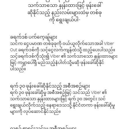
သက်သာသော နှုန်းထားဖြင့် ဖုန်းခေါ်
ဆိုနိုင်သည့် နည်းလမ်းများထဲမှ တစ်ခု
ကို ရွေးချယ်ပါ-
ခရက်ဒစ် ပက်ကေ့ချ်များ
သင်က ငွေပမာဏ တစ်ခုခုကို ဝယ်ယူလိုက်သောအခါ Viber
Out ခရက်ဒစ်ကို သင့်ငွေလက်ကျန်ထဲသို့ ထည့်ပေးပါသည်။
သင့်ခရက်ဒစ်ကိုသုံး၍ Viber ၏ သက်သာသော နှုန်းထားများ
ဖြင့် ကမ္ဘာပေါ်ရှိ မည်သည့်နံပါတ်သို့မဆို ဖုန်းခေါ်ဆိုနိုင်
ပါသည်။
ရက် ၃၀ ဖုန်းခေါ်ဆိုနိုင်သည့် အစီအစဉ်များ
ရက် ၃၀ ဖုန်းခေါ်ဆိုမှု အစီအစဉ်ဖြင့် သင်သည် Viber ၏
သက်သာသော နှုန်းထားများဖြင့် ရက် ၃၀ အတွင်း သင်
ရွေးချယ်လိုက်သည့် နေရာဒေသသို့ နိုင်ငံတကာ ဖုန်းခေါ်ဆိုမှု
များကို လုပ်ဆောင်နိုင်သည်။
လစဉ် စာရင်းသွင်းမှု အစီအစဉ်များ