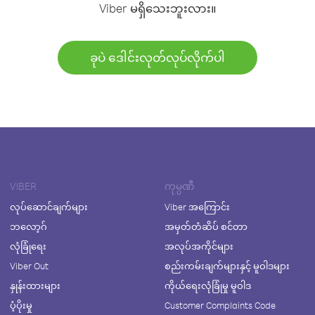
Viber မရှိသေးဘူးလား။
ခုပဲ ဒေါင်းလုတ်လုပ်လိုက်ပါ
VIBER
ကုမ္ပဏီ
လုပ်ဆောင်ချက်များ
Viber အကြောင်း
ဘလော့ဂ်
အမှတ်တံဆိပ် စင်တာ
လုံခြုံရေး
အလုပ်အကိုင်များ
Viber Out
စည်းကမ်းချက်များနှင့် မူဝါဒများ
နှုန်းထားများ
ကိုယ်ရေးလုံခြုံမှု မူဝါဒ
ပံ့ပိုးမှု
Customer Complaints Code