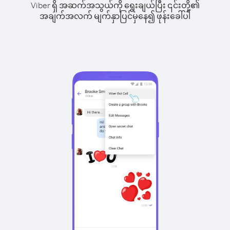
Viber ရှိ အဆက်အသွယ်ကို ရွေးချယ်ပြီး ၎င်းတို့၏
အချက်အလက် မျက်နှာပြင်မှနေ၍ ဖုန်းခေါ်ပါ