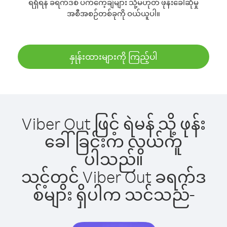
ရရှိရန် ခရက်ဒစ် ပက်ကေ့ချ်များ သို့မဟုတ် ဖုန်းခေါ်ဆိုမှု
အစီအစဉ်တစ်ခုကို ဝယ်ယူပါ။
နှုန်းထားများကို ကြည့်ပါ
Viber Out ဖြင့် ရဲမန် သို့ ဖုန်း
ခေါ်ခြင်းက လွယ်ကူ
ပါသည်။
သင့်တွင် Viber Out ခရက်ဒ
စ်များ ရှိပါက သင်သည်-