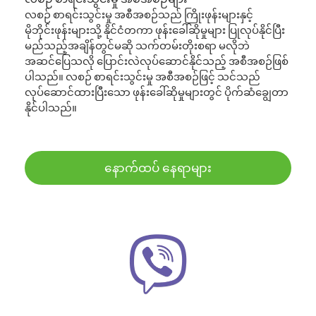
လစဉ် စာရင်းသွင်းမှု အစီအစဉ်သည် ကြိုးဖုန်းများနှင့်
မိုဘိုင်းဖုန်းများသို့ နိုင်ငံတကာ ဖုန်းခေါ်ဆိုမှုများ ပြုလုပ်နိုင်ပြီး
မည်သည့်အချိန်တွင်မဆို သက်တမ်းတိုးစရာ မလိုဘဲ
အဆင်ပြေသလို ပြောင်းလဲလုပ်ဆောင်နိုင်သည့် အစီအစဉ်ဖြစ်
ပါသည်။ လစဉ် စာရင်းသွင်းမှု အစီအစဉ်ဖြင့် သင်သည်
လုပ်ဆောင်ထားပြီးသော ဖုန်းခေါ်ဆိုမှုများတွင် ပိုက်ဆံချွေတာ
နိုင်ပါသည်။
နောက်ထပ် နေရာများ