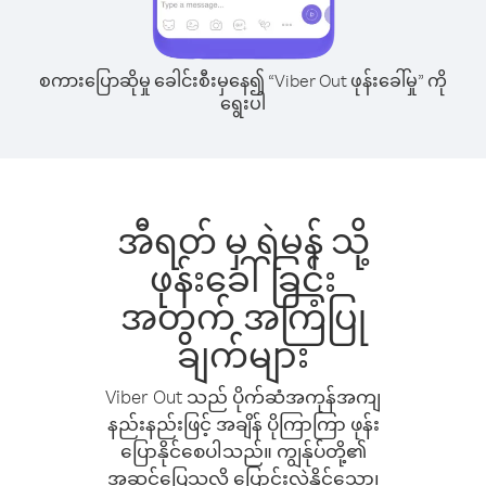
စကားပြောဆိုမှု ခေါင်းစီးမှနေ၍ “Viber Out ဖုန်းခေါ်မှု” ကို
ရွေးပါ
အီရတ် မှ ရဲမန် သို့
ဖုန်းခေါ်ခြင်း
အတွက် အကြံပြု
ချက်များ
Viber Out သည် ပိုက်ဆံအကုန်အကျ
နည်းနည်းဖြင့် အချိန် ပိုကြာကြာ ဖုန်း
ပြောနိုင်စေပါသည်။ ကျွန်ုပ်တို့၏
အဆင်ပြေသလို ပြောင်းလဲနိုင်သော၊