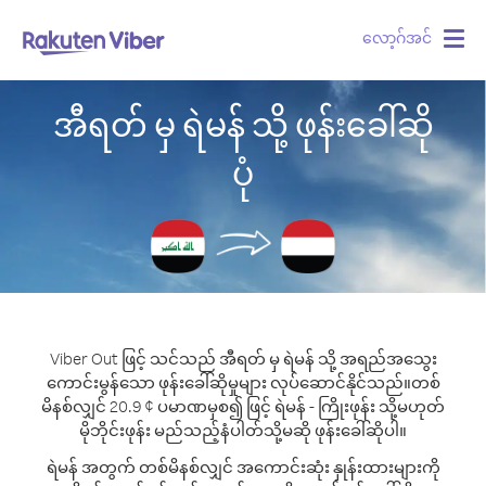
လော့ဂ်အင်
Togg
navig
အီရတ် မှ ရဲမန် သို့ ဖုန်းခေါ်ဆို
ပုံ
Viber Out ဖြင့် သင်သည် အီရတ် မှ ရဲမန် သို့ အရည်အသွေး
ကောင်းမွန်သော ဖုန်းခေါ်ဆိုမှုများ လုပ်ဆောင်နိုင်သည်။
တစ်
မိနစ်လျှင် 20.9 ¢ ပမာဏမှစ၍ ဖြင့် ရဲမန် - ကြိုးဖုန်း သို့မဟုတ်
မိုဘိုင်းဖုန်း မည်သည့်နံပါတ်သို့မဆို ဖုန်းခေါ်ဆိုပါ။
ရဲမန် အတွက် တစ်မိနစ်လျှင် အကောင်းဆုံး နှုန်းထားများကို