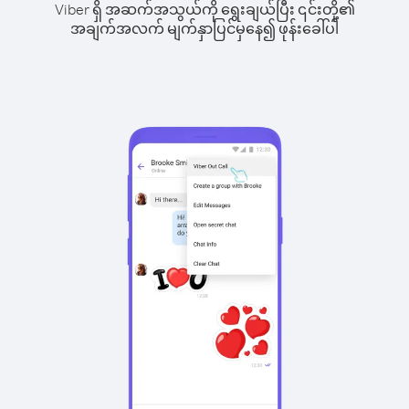
Viber ရှိ အဆက်အသွယ်ကို ရွေးချယ်ပြီး ၎င်းတို့၏
အချက်အလက် မျက်နှာပြင်မှနေ၍ ဖုန်းခေါ်ပါ