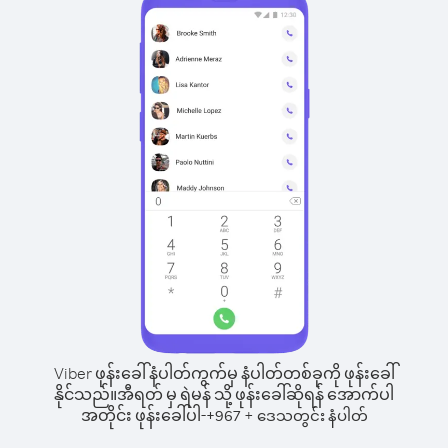
Viber ဖုန်းခေါ်နံပါတ်ကွက်မှ နံပါတ်တစ်ခုကို ဖုန်းခေါ်
နိုင်သည်။
အီရတ် မှ ရဲမန် သို့ ဖုန်းခေါ်ဆိုရန် အောက်ပါ
အတိုင်း ဖုန်းခေါ်ပါ-
+
+
967
ဒေသတွင်း နံပါတ်