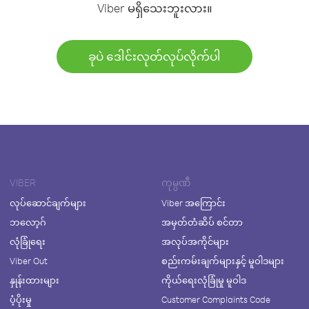
Viber မရှိသေးဘူးလား။
ခုပဲ ဒေါင်းလုတ်လုပ်လိုက်ပါ
VIBER
ကုမ္ပဏီ
လုပ်ဆောင်ချက်များ
Viber အကြောင်း
ဘလော့ဂ်
အမှတ်တံဆိပ် စင်တာ
လုံခြုံရေး
အလုပ်အကိုင်များ
Viber Out
စည်းကမ်းချက်များနှင့် မူဝါဒများ
နှုန်းထားများ
ကိုယ်ရေးလုံခြုံမှု မူဝါဒ
ပံ့ပိုးမှု
Customer Complaints Code