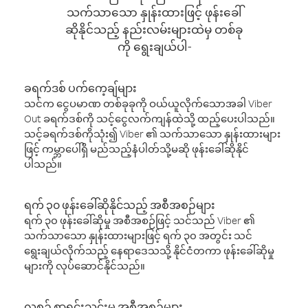
သက်သာသော နှုန်းထားဖြင့် ဖုန်းခေါ်
ဆိုနိုင်သည့် နည်းလမ်းများထဲမှ တစ်ခု
ကို ရွေးချယ်ပါ-
ခရက်ဒစ် ပက်ကေ့ချ်များ
သင်က ငွေပမာဏ တစ်ခုခုကို ဝယ်ယူလိုက်သောအခါ Viber
Out ခရက်ဒစ်ကို သင့်ငွေလက်ကျန်ထဲသို့ ထည့်ပေးပါသည်။
သင့်ခရက်ဒစ်ကိုသုံး၍ Viber ၏ သက်သာသော နှုန်းထားများ
ဖြင့် ကမ္ဘာပေါ်ရှိ မည်သည့်နံပါတ်သို့မဆို ဖုန်းခေါ်ဆိုနိုင်
ပါသည်။
ရက် ၃၀ ဖုန်းခေါ်ဆိုနိုင်သည့် အစီအစဉ်များ
ရက် ၃၀ ဖုန်းခေါ်ဆိုမှု အစီအစဉ်ဖြင့် သင်သည် Viber ၏
သက်သာသော နှုန်းထားများဖြင့် ရက် ၃၀ အတွင်း သင်
ရွေးချယ်လိုက်သည့် နေရာဒေသသို့ နိုင်ငံတကာ ဖုန်းခေါ်ဆိုမှု
များကို လုပ်ဆောင်နိုင်သည်။
လစဉ် စာရင်းသွင်းမှု အစီအစဉ်များ