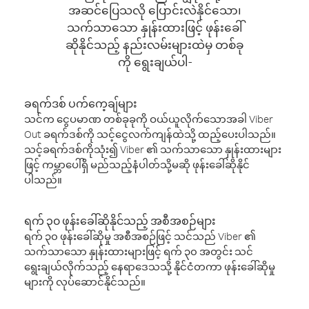
အဆင်ပြေသလို ပြောင်းလဲနိုင်သော၊
သက်သာသော နှုန်းထားဖြင့် ဖုန်းခေါ်
ဆိုနိုင်သည့် နည်းလမ်းများထဲမှ တစ်ခု
ကို ရွေးချယ်ပါ-
ခရက်ဒစ် ပက်ကေ့ချ်များ
သင်က ငွေပမာဏ တစ်ခုခုကို ဝယ်ယူလိုက်သောအခါ Viber
Out ခရက်ဒစ်ကို သင့်ငွေလက်ကျန်ထဲသို့ ထည့်ပေးပါသည်။
သင့်ခရက်ဒစ်ကိုသုံး၍ Viber ၏ သက်သာသော နှုန်းထားများ
ဖြင့် ကမ္ဘာပေါ်ရှိ မည်သည့်နံပါတ်သို့မဆို ဖုန်းခေါ်ဆိုနိုင်
ပါသည်။
ရက် ၃၀ ဖုန်းခေါ်ဆိုနိုင်သည့် အစီအစဉ်များ
ရက် ၃၀ ဖုန်းခေါ်ဆိုမှု အစီအစဉ်ဖြင့် သင်သည် Viber ၏
သက်သာသော နှုန်းထားများဖြင့် ရက် ၃၀ အတွင်း သင်
ရွေးချယ်လိုက်သည့် နေရာဒေသသို့ နိုင်ငံတကာ ဖုန်းခေါ်ဆိုမှု
များကို လုပ်ဆောင်နိုင်သည်။