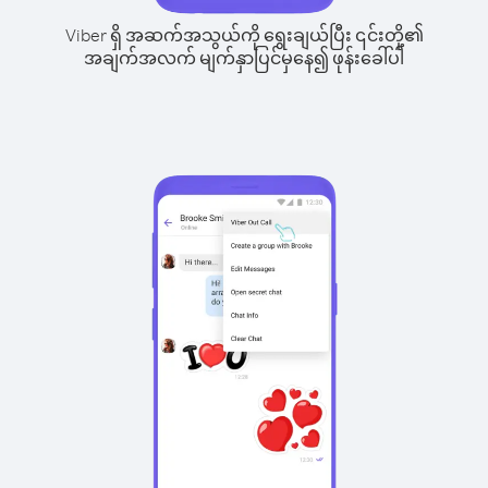
Viber ရှိ အဆက်အသွယ်ကို ရွေးချယ်ပြီး ၎င်းတို့၏
အချက်အလက် မျက်နှာပြင်မှနေ၍ ဖုန်းခေါ်ပါ