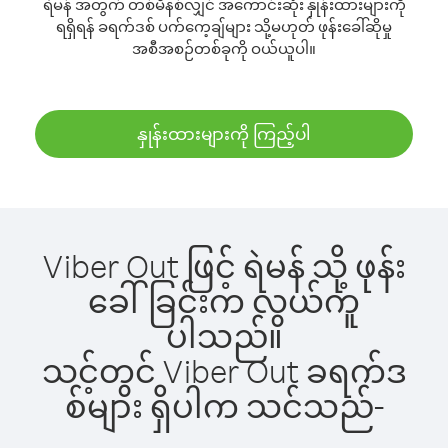
ရဲမန် အတွက် တစ်မိနစ်လျှင် အကောင်းဆုံး နှုန်းထားများကို
ရရှိရန် ခရက်ဒစ် ပက်ကေ့ချ်များ သို့မဟုတ် ဖုန်းခေါ်ဆိုမှု
အစီအစဉ်တစ်ခုကို ဝယ်ယူပါ။
နှုန်းထားများကို ကြည့်ပါ
Viber Out ဖြင့် ရဲမန် သို့ ဖုန်း
ခေါ်ခြင်းက လွယ်ကူ
ပါသည်။
သင့်တွင် Viber Out ခရက်ဒ
စ်များ ရှိပါက သင်သည်-