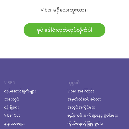
Viber မရှိသေးဘူးလား။
ခုပဲ ဒေါင်းလုတ်လုပ်လိုက်ပါ
VIBER
ကုမ္ပဏီ
လုပ်ဆောင်ချက်များ
Viber အကြောင်း
ဘလော့ဂ်
အမှတ်တံဆိပ် စင်တာ
လုံခြုံရေး
အလုပ်အကိုင်များ
Viber Out
စည်းကမ်းချက်များနှင့် မူဝါဒများ
နှုန်းထားများ
ကိုယ်ရေးလုံခြုံမှု မူဝါဒ