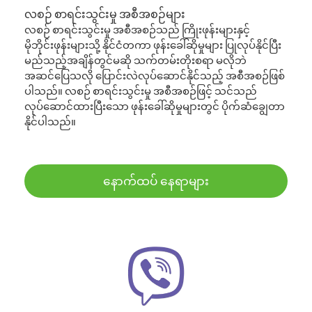
လစဉ် စာရင်းသွင်းမှု အစီအစဉ်များ
လစဉ် စာရင်းသွင်းမှု အစီအစဉ်သည် ကြိုးဖုန်းများနှင့်
မိုဘိုင်းဖုန်းများသို့ နိုင်ငံတကာ ဖုန်းခေါ်ဆိုမှုများ ပြုလုပ်နိုင်ပြီး
မည်သည့်အချိန်တွင်မဆို သက်တမ်းတိုးစရာ မလိုဘဲ
အဆင်ပြေသလို ပြောင်းလဲလုပ်ဆောင်နိုင်သည့် အစီအစဉ်ဖြစ်
ပါသည်။ လစဉ် စာရင်းသွင်းမှု အစီအစဉ်ဖြင့် သင်သည်
လုပ်ဆောင်ထားပြီးသော ဖုန်းခေါ်ဆိုမှုများတွင် ပိုက်ဆံချွေတာ
နိုင်ပါသည်။
နောက်ထပ် နေရာများ