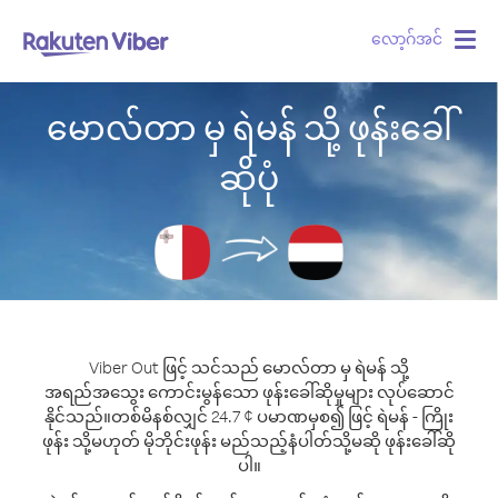
လော့ဂ်အင်
Togg
navig
မောလ်တာ မှ ရဲမန် သို့ ဖုန်းခေါ်
ဆိုပုံ
Viber Out ဖြင့် သင်သည် မောလ်တာ မှ ရဲမန် သို့
အရည်အသွေး ကောင်းမွန်သော ဖုန်းခေါ်ဆိုမှုများ လုပ်ဆောင်
နိုင်သည်။
တစ်မိနစ်လျှင် 24.7 ¢ ပမာဏမှစ၍ ဖြင့် ရဲမန် - ကြိုး
ဖုန်း သို့မဟုတ် မိုဘိုင်းဖုန်း မည်သည့်နံပါတ်သို့မဆို ဖုန်းခေါ်ဆို
ပါ။