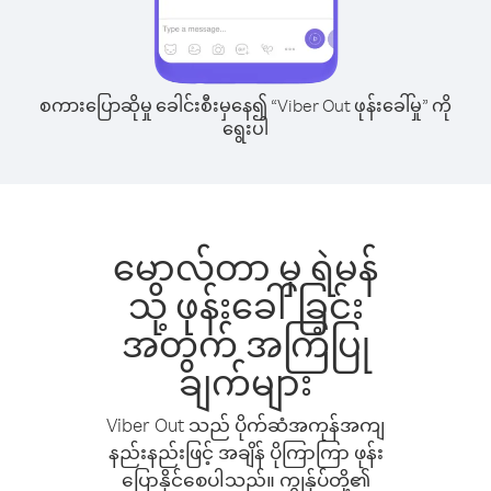
စကားပြောဆိုမှု ခေါင်းစီးမှနေ၍ “Viber Out ဖုန်းခေါ်မှု” ကို
ရွေးပါ
မောလ်တာ မှ ရဲမန်
သို့ ဖုန်းခေါ်ခြင်း
အတွက် အကြံပြု
ချက်များ
Viber Out သည် ပိုက်ဆံအကုန်အကျ
နည်းနည်းဖြင့် အချိန် ပိုကြာကြာ ဖုန်း
ပြောနိုင်စေပါသည်။ ကျွန်ုပ်တို့၏