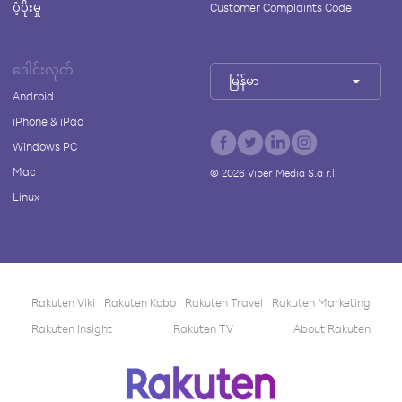
ပံ့ပိုးမှု
Customer Complaints Code
ဒေါင်းလုတ်
မြန်မာ
Android
iPhone & iPad
Windows PC
Mac
©
2026
Viber Media S.à r.l.
Linux
Rakuten Viki
Rakuten Kobo
Rakuten Travel
Rakuten Marketing
Rakuten Insight
Rakuten TV
About Rakuten