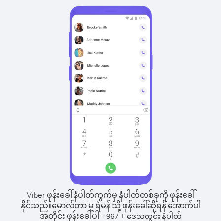
Viber ဖုန်းခေါ်နံပါတ်ကွက်မှ နံပါတ်တစ်ခုကို ဖုန်းခေါ်
နိုင်သည်။
မောလ်တာ မှ ရဲမန် သို့ ဖုန်းခေါ်ဆိုရန် အောက်ပါ
အတိုင်း ဖုန်းခေါ်ပါ-
+
+
967
ဒေသတွင်း နံပါတ်