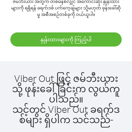
ဇမ်ဘီးယား အတွက် တစ်မိနစ်လျှင် အကောင်းဆုံး နှုန်းထား
များကို ရရှိရန် ခရက်ဒစ် ပက်ကေ့ချ်များ သို့မဟုတ် ဖုန်းခေါ်ဆို
မှု အစီအစဉ်တစ်ခုကို ဝယ်ယူပါ။
နှုန်းထားများကို ကြည့်ပါ
Viber Out ဖြင့် ဇမ်ဘီးယား
သို့ ဖုန်းခေါ်ခြင်းက လွယ်ကူ
ပါသည်။
သင့်တွင် Viber Out ခရက်ဒ
စ်များ ရှိပါက သင်သည်-