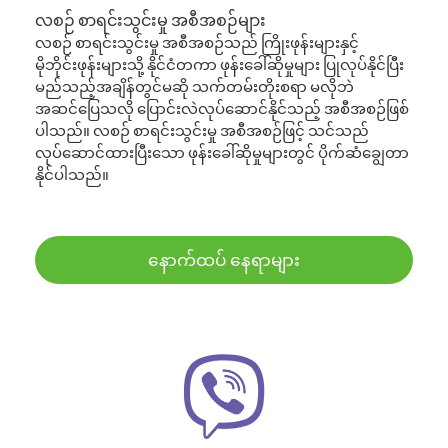
လစဉ် စာရင်းသွင်းမှု အစီအစဉ်များ
လစဉ် စာရင်းသွင်းမှု အစီအစဉ်သည် ကြိုးဖုန်းများနှင့်
မိုဘိုင်းဖုန်းများသို့ နိုင်ငံတကာ ဖုန်းခေါ်ဆိုမှုများ ပြုလုပ်နိုင်ပြီး
မည်သည့်အချိန်တွင်မဆို သက်တမ်းတိုးစရာ မလိုဘဲ
အဆင်ပြေသလို ပြောင်းလဲလုပ်ဆောင်နိုင်သည့် အစီအစဉ်ဖြစ်
ပါသည်။ လစဉ် စာရင်းသွင်းမှု အစီအစဉ်ဖြင့် သင်သည်
လုပ်ဆောင်ထားပြီးသော ဖုန်းခေါ်ဆိုမှုများတွင် ပိုက်ဆံချွေတာ
နိုင်ပါသည်။
နောက်ထပ် နေရာများ