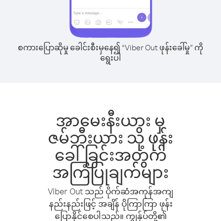
စကားပြောဆိုမှု ခေါင်းစီးမှနေ၍ “Viber Out ဖုန်းခေါ်မှု” ကို
ရွေးပါ
အာမေးနီးယား မှ
ဇမ်ဘီးယား သို့ ဖုန်း
ခေါ်ခြင်းအတွက်
အကြံပြုချက်များ
Viber Out သည် ပိုက်ဆံအကုန်အကျ
နည်းနည်းဖြင့် အချိန် ပိုကြာကြာ ဖုန်း
ပြောနိုင်စေပါသည်။ ကျွန်ုပ်တို့၏