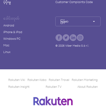
ပံ့ပိုးမှု
Customer Complaints Code
ဒေါင်းလုတ်
မြန်မာ
Android
iPhone & iPad
Windows PC
Mac
©
2026
Viber Media S.à r.l.
Linux
Rakuten Viki
Rakuten Kobo
Rakuten Travel
Rakuten Marketing
Rakuten Insight
Rakuten TV
About Rakuten