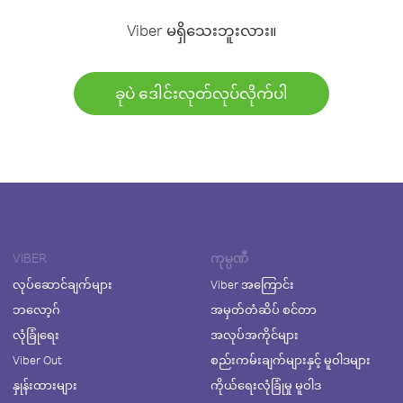
Viber မရှိသေးဘူးလား။
ခုပဲ ဒေါင်းလုတ်လုပ်လိုက်ပါ
VIBER
ကုမ္ပဏီ
လုပ်ဆောင်ချက်များ
Viber အကြောင်း
ဘလော့ဂ်
အမှတ်တံဆိပ် စင်တာ
လုံခြုံရေး
အလုပ်အကိုင်များ
Viber Out
စည်းကမ်းချက်များနှင့် မူဝါဒများ
နှုန်းထားများ
ကိုယ်ရေးလုံခြုံမှု မူဝါဒ