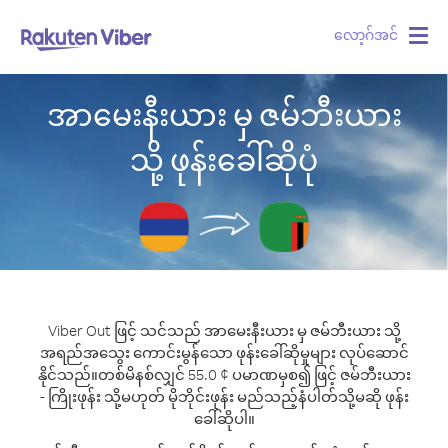
လော့ဂ်အင်
Togg
navig
အာမေးနီးယား မှ ဇမ်ဘီးယား
သို့ ဖုန်းခေါ်ဆိုပုံ
Viber Out ဖြင့် သင်သည် အာမေးနီးယား မှ ဇမ်ဘီးယား သို့
အရည်အသွေး ကောင်းမွန်သော ဖုန်းခေါ်ဆိုမှုများ လုပ်ဆောင်
နိုင်သည်။
တစ်မိနစ်လျှင် 55.0 ¢ ပမာဏမှစ၍ ဖြင့် ဇမ်ဘီးယား
- ကြိုးဖုန်း သို့မဟုတ် မိုဘိုင်းဖုန်း မည်သည့်နံပါတ်သို့မဆို ဖုန်း
ခေါ်ဆိုပါ။