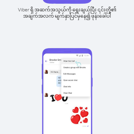
Viber ရှိ အဆက်အသွယ်ကို ရွေးချယ်ပြီး ၎င်းတို့၏
အချက်အလက် မျက်နှာပြင်မှနေ၍ ဖုန်းခေါ်ပါ