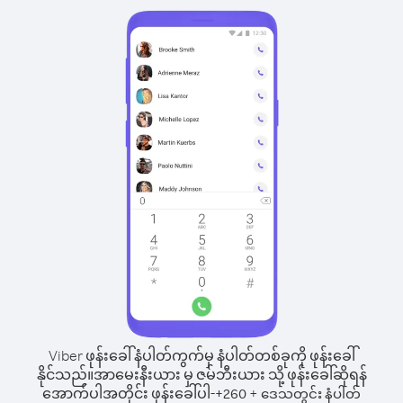
Viber ဖုန်းခေါ်နံပါတ်ကွက်မှ နံပါတ်တစ်ခုကို ဖုန်းခေါ်
နိုင်သည်။
အာမေးနီးယား မှ ဇမ်ဘီးယား သို့ ဖုန်းခေါ်ဆိုရန်
အောက်ပါအတိုင်း ဖုန်းခေါ်ပါ-
+
+
260
ဒေသတွင်း နံပါတ်