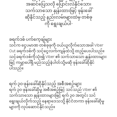
အဆင်ပြေသလို ပြောင်းလဲနိုင်သော၊
သက်သာသော နှုန်းထားဖြင့် ဖုန်းခေါ်
ဆိုနိုင်သည့် နည်းလမ်းများထဲမှ တစ်ခု
ကို ရွေးချယ်ပါ-
ခရက်ဒစ် ပက်ကေ့ချ်များ
သင်က ငွေပမာဏ တစ်ခုခုကို ဝယ်ယူလိုက်သောအခါ Viber
Out ခရက်ဒစ်ကို သင့်ငွေလက်ကျန်ထဲသို့ ထည့်ပေးပါသည်။
သင့်ခရက်ဒစ်ကိုသုံး၍ Viber ၏ သက်သာသော နှုန်းထားများ
ဖြင့် ကမ္ဘာပေါ်ရှိ မည်သည့်နံပါတ်သို့မဆို ဖုန်းခေါ်ဆိုနိုင်
ပါသည်။
ရက် ၃၀ ဖုန်းခေါ်ဆိုနိုင်သည့် အစီအစဉ်များ
ရက် ၃၀ ဖုန်းခေါ်ဆိုမှု အစီအစဉ်ဖြင့် သင်သည် Viber ၏
သက်သာသော နှုန်းထားများဖြင့် ရက် ၃၀ အတွင်း သင်
ရွေးချယ်လိုက်သည့် နေရာဒေသသို့ နိုင်ငံတကာ ဖုန်းခေါ်ဆိုမှု
များကို လုပ်ဆောင်နိုင်သည်။