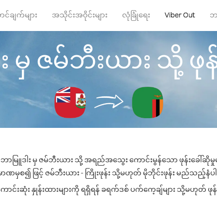
ာင်ချက်များ
အသိုင်းအဝိုင်းများ
လုံခြုံရေး
Viber Out
ဘ
မှ ဇမ်ဘီးယား သို့ ဖုန်း
 ဘာမြူဒါး မှ ဇမ်ဘီးယား သို့ အရည်အသွေး ကောင်းမွန်သော ဖုန်းခေါ်ဆိုမှု
ဏမှစ၍ ဖြင့် ဇမ်ဘီးယား - ကြိုးဖုန်း သို့မဟုတ် မိုဘိုင်းဖုန်း မည်သည့်နံပါတ
းဆုံး နှုန်းထားများကို ရရှိရန် ခရက်ဒစ် ပက်ကေ့ချ်များ သို့မဟုတ် ဖုန