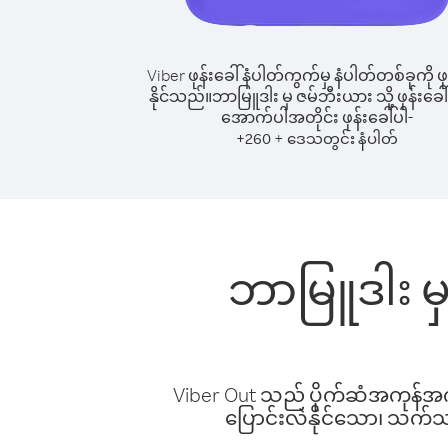
Viber ဖုန်းခေါ်နံပါတ်ကွက်မှ နံပါတ်တစ်ခုကို ဖု
နိုင်သည်။
ဘာမြူဒါး မှ ဇမ်ဘီးယား သို့ ဖုန်းခေါ်
အောက်ပါအတိုင်း ဖုန်းခေါ်ပါ-
+
+
260
ဒေသတွင်း နံပါတ်
ဘာမြူဒါး မှ
Viber Out သည် ပိုက်ဆံအကုန်အကျ 
ပြောင်းလဲနိုင်သော၊ သက်သာသ