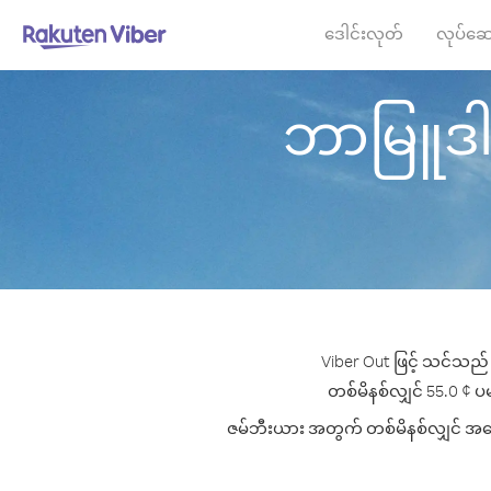
ဒေါင်းလုတ်
လုပ်ဆေ
ဘာမြူဒါး 
Viber Out ဖြင့် သင်သည်
တစ်မိနစ်လျှင် 55.0 ¢ ပမာ
ဇမ်ဘီးယား အတွက် တစ်မိနစ်လျှင် အကောင်