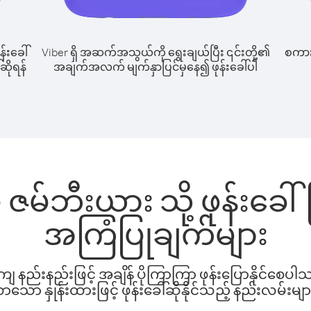
န်းခေါ်
Viber ရှိ အဆက်အသွယ်ကို ရွေးချယ်ပြီး ၎င်းတို့၏
စကားပ
ဆိုရန်
အချက်အလက် မျက်နှာပြင်မှနေ၍ ဖုန်းခေါ်ပါ
 ဇမ်ဘီးယား သို့ ဖုန်းခေ
အကြံပြုချက်များ
နည်းနည်းဖြင့် အချိန် ပိုကြာကြာ ဖုန်းပြောနိုင်စေပ
ော နှုန်းထားဖြင့် ဖုန်းခေါ်ဆိုနိုင်သည့် နည်းလမ်းမျာ