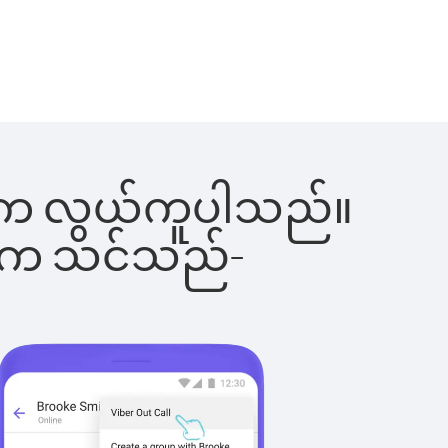
ခြင်းက လွယ်ကူပါသည်။
ိပါက သင်သည်-