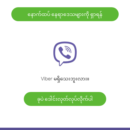
နောက်ထပ် နေရာဒေသများကို ရှာရန်
Viber မရှိသေးဘူးလား။
ခုပဲ ဒေါင်းလုတ်လုပ်လိုက်ပါ