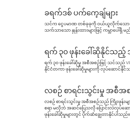
ခရက်ဒစ် ပက်ကေ့ချ်များ
သင်က ငွေပမာဏ တစ်ခုခုကို ဝယ်ယူလိုက်သောအခ
သက်သာသော နှုန်းထားများဖြင့် ကမ္ဘာပေါ်ရှိ မည်သ
ရက် ၃၀ ဖုန်းခေါ်ဆိုနိုင်သည့
ရက် ၃၀ ဖုန်းခေါ်ဆိုမှု အစီအစဉ်ဖြင့် သင်သည
နိုင်ငံတကာ ဖုန်းခေါ်ဆိုမှုများကို လုပ်ဆောင်နိုင
လစဉ် စာရင်းသွင်းမှု အစီအစ
လစဉ် စာရင်းသွင်းမှု အစီအစဉ်သည် ကြိုးဖုန်းများနှင
စရာ မလိုဘဲ အဆင်ပြေသလို ပြောင်းလဲလုပ်ဆောင
ဖုန်းခေါ်ဆိုမှုများတွင် ပိုက်ဆံချွေတာနိုင်ပါသည်။