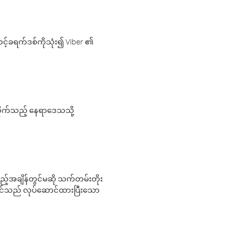
့်ခရက်ဒစ်ကိုသုံး၍ Viber ၏
လိုက်သည့် နေရာဒေသသို့
 မည်သည့်အချိန်တွင်မဆို သက်တမ်းတိုး
 သင်သည် လုပ်ဆောင်ထားပြီးသော