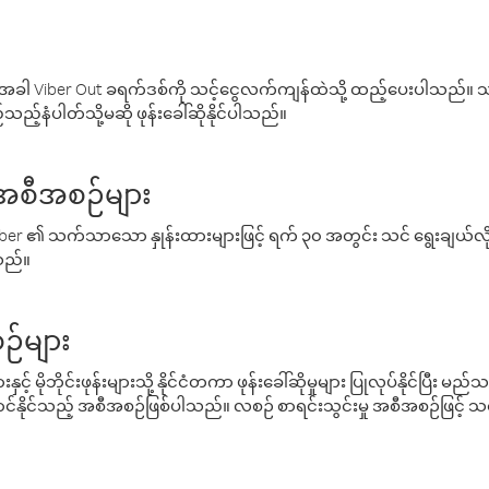
ါ Viber Out ခရက်ဒစ်ကို သင့်ငွေလက်ကျန်ထဲသို့ ထည့်ပေးပါသည်။ သင
ည့်နံပါတ်သို့မဆို ဖုန်းခေါ်ဆိုနိုင်ပါသည်။
် အစီအစဉ်များ
် Viber ၏ သက်သာသော နှုန်းထားများဖြင့် ရက် ၃၀ အတွင်း သင် ရွေးချယ်
်သည်။
ဉ်များ
့် မိုဘိုင်းဖုန်းများသို့ နိုင်ငံတကာ ဖုန်းခေါ်ဆိုမှုများ ပြုလုပ်နိုင်ပြီး
်နိုင်သည့် အစီအစဉ်ဖြစ်ပါသည်။ လစဉ် စာရင်းသွင်းမှု အစီအစဉ်ဖြင့်