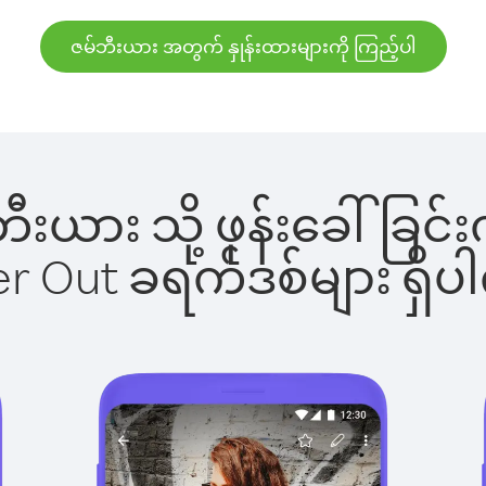
ဇမ်ဘီးယား အတွက် နှုန်းထားများကို ကြည့်ပါ
်ဘီးယား သို့ ဖုန်းခေါ်
ber Out ခရက်ဒစ်များ ရှ