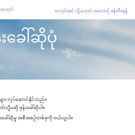
လော့ဂ်
လော့ဂ်အင်
သို့မဟုတ်
အကောင့် ဖန်တီးရန်
ခေါ်ဆိုပုံ
များ လုပ်ဆောင်နိုင်သည်။
်သို့မဆို ဖုန်းခေါ်ဆိုပါ။
်းခေါ်ဆိုမှု အစီအစဉ်တစ်ခုကို ဝယ်ယူပါ။